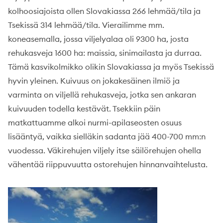
kolhoosiajoista ollen Slovakiassa 266 lehmää/tila ja
Tsekissä 314 lehmää/tila. Vierailimme mm.
koneasemalla, jossa viljelyalaa oli 9300 ha, josta
rehukasveja 1600 ha: maissia, sinimailasta ja durraa.
Tämä kasvikolmikko olikin Slovakiassa ja myös Tsekissä
hyvin yleinen. Kuivuus on jokakesäinen ilmiö ja
varminta on viljellä rehukasveja, jotka sen ankaran
kuivuuden todella kestävät. Tsekkiin päin
matkattuamme alkoi nurmi-apilaseosten osuus
lisääntyä, vaikka sielläkin sadanta jää 400-700 mm:n
vuodessa. Väkirehujen viljely itse säilörehujen ohella
vähentää riippuvuutta ostorehujen hinnanvaihtelusta.