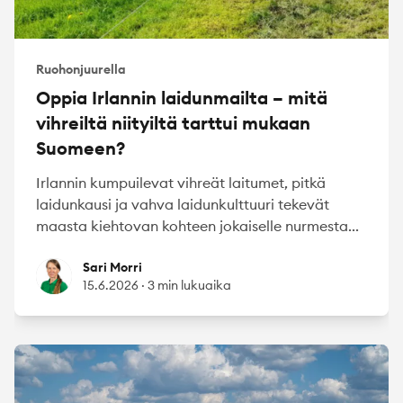
Ruohonjuurella
Oppia Irlannin laidunmailta – mitä
vihreiltä niityiltä tarttui mukaan
Suomeen?
Irlannin kumpuilevat vihreät laitumet, pitkä
laidunkausi ja vahva laidunkulttuuri tekevät
maasta kiehtovan kohteen jokaiselle nurmesta...
Sari Morri
Sari Morri
15.6.2026
·
3 min lukuaika