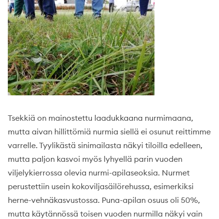
Tsekkiä on mainostettu laadukkaana nurmimaana,
mutta aivan hillittömiä nurmia siellä ei osunut reittimme
varrelle. Tyylikästä sinimailasta näkyi tiloilla edelleen,
mutta paljon kasvoi myös lyhyellä parin vuoden
viljelykierrossa olevia nurmi-apilaseoksia. Nurmet
perustettiin usein kokoviljasäilörehussa, esimerkiksi
herne-vehnäkasvustossa. Puna-apilan osuus oli 50%,
mutta käytännössä toisen vuoden nurmilla näkyi vain