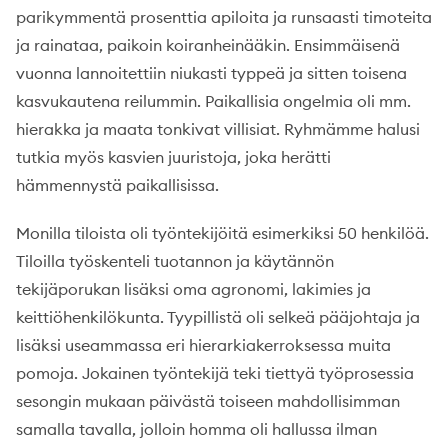
parikymmentä prosenttia apiloita ja runsaasti timoteita
ja rainataa, paikoin koiranheinääkin. Ensimmäisenä
vuonna lannoitettiin niukasti typpeä ja sitten toisena
kasvukautena reilummin. Paikallisia ongelmia oli mm.
hierakka ja maata tonkivat villisiat. Ryhmämme halusi
tutkia myös kasvien juuristoja, joka herätti
hämmennystä paikallisissa.
Monilla tiloista oli työntekijöitä esimerkiksi 50 henkilöä.
Tiloilla työskenteli tuotannon ja käytännön
tekijäporukan lisäksi oma agronomi, lakimies ja
keittiöhenkilökunta. Tyypillistä oli selkeä pääjohtaja ja
lisäksi useammassa eri hierarkiakerroksessa muita
pomoja. Jokainen työntekijä teki tiettyä työprosessia
sesongin mukaan päivästä toiseen mahdollisimman
samalla tavalla, jolloin homma oli hallussa ilman