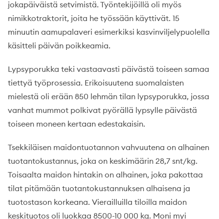
jokapäiväistä setvimistä. Työntekijöillä oli myös
nimikkotraktorit, joita he työssään käyttivät. 15
minuutin aamupalaveri esimerkiksi kasvinviljelypuolella
käsitteli päivän poikkeamia.
Lypsyporukka teki vastaavasti päivästä toiseen samaa
tiettyä työprosessia. Erikoisuutena suomalaisten
mielestä oli erään 850 lehmän tilan lypsyporukka, jossa
vanhat mummot polkivat pyörällä lypsylle päivästä
toiseen moneen kertaan edestakaisin.
Tsekkiläisen maidontuotannon vahvuutena on alhainen
tuotantokustannus, joka on keskimäärin 28,7 snt/kg.
Toisaalta maidon hintakin on alhainen, joka pakottaa
tilat pitämään tuotantokustannuksen alhaisena ja
tuotostason korkeana. Vierailluilla tiloilla maidon
keskituotos oli luokkaa 8500-10 000 kg. Moni myi