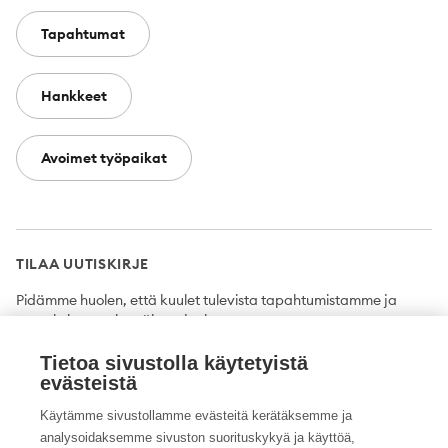
Tapahtumat
Hankkeet
Avoimet työpaikat
TILAA UUTISKIRJE
Pidämme huolen, että kuulet tulevista tapahtumistamme ja
uutuuksista ensimmäisten joukossa.
Tietoa sivustolla käytetyistä
Tilaa
evästeistä
Käytämme sivustollamme evästeitä kerätäksemme ja
analysoidaksemme sivuston suorituskykyä ja käyttöä,