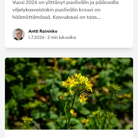
Vuosi 2026 on ylittänyt puolivälin ja pääosalla
viljelykasveistakin puolivälin krouvi on
häämöttämässä. Kasvukausi on taas...
Antti Raininko
Antti Raininko
1.7.2026
·
2 min lukuaika