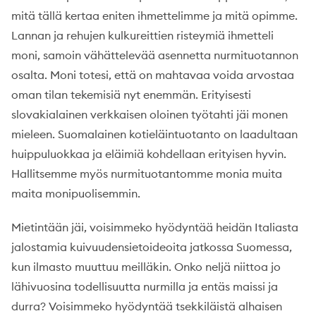
mitä tällä kertaa eniten ihmettelimme ja mitä opimme.
Lannan ja rehujen kulkureittien risteymiä ihmetteli
moni, samoin vähättelevää asennetta nurmituotannon
osalta. Moni totesi, että on mahtavaa voida arvostaa
oman tilan tekemisiä nyt enemmän. Erityisesti
slovakialainen verkkaisen oloinen työtahti jäi monen
mieleen. Suomalainen kotieläintuotanto on laadultaan
huippuluokkaa ja eläimiä kohdellaan erityisen hyvin.
Hallitsemme myös nurmituotantomme monia muita
maita monipuolisemmin.
Mietintään jäi, voisimmeko hyödyntää heidän Italiasta
jalostamia kuivuudensietoideoita jatkossa Suomessa,
kun ilmasto muuttuu meilläkin. Onko neljä niittoa jo
lähivuosina todellisuutta nurmilla ja entäs maissi ja
durra? Voisimmeko hyödyntää tsekkiläistä alhaisen