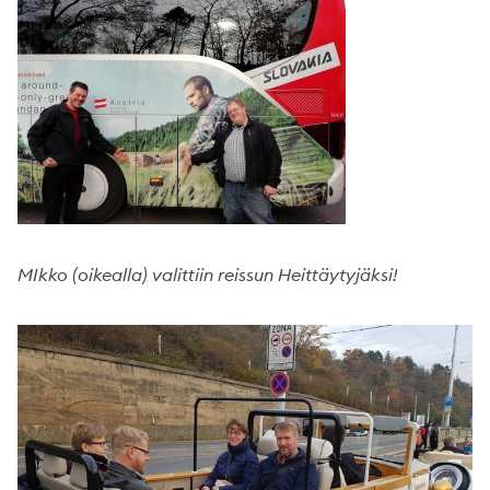
MIkko (oikealla) valittiin reissun Heittäytyjäksi!