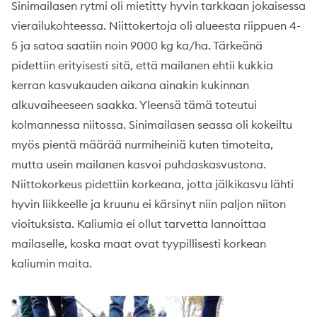
Sinimailasen rytmi oli mietitty hyvin tarkkaan jokaisessa
vierailukohteessa. Niittokertoja oli alueesta riippuen 4-
5 ja satoa saatiin noin 9000 kg ka/ha. Tärkeänä
pidettiin erityisesti sitä, että mailanen ehtii kukkia
kerran kasvukauden aikana ainakin kukinnan
alkuvaiheeseen saakka. Yleensä tämä toteutui
kolmannessa niitossa. Sinimailasen seassa oli kokeiltu
myös pientä määrää nurmiheiniä kuten timoteita,
mutta usein mailanen kasvoi puhdaskasvustona.
Niittokorkeus pidettiin korkeana, jotta jälkikasvu lähti
hyvin liikkeelle ja kruunu ei kärsinyt niin paljon niiton
vioituksista. Kaliumia ei ollut tarvetta lannoittaa
mailaselle, koska maat ovat tyypillisesti korkean
kaliumin maita.