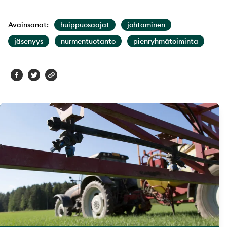
Avainsanat:
huippuosaajat
johtaminen
jäsenyys
nurmentuotanto
pienryhmätoiminta