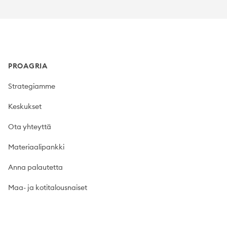
Footer
PROAGRIA
Strategiamme
Keskukset
Ota yhteyttä
Materiaalipankki
Anna palautetta
Maa- ja kotitalousnaiset