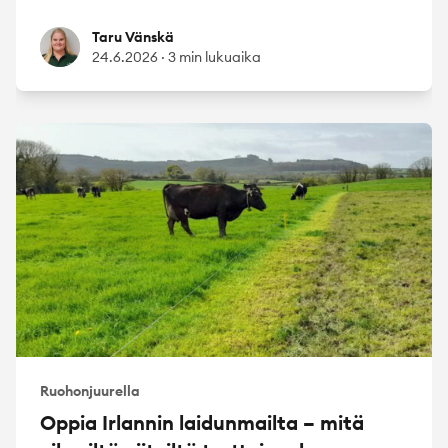
Taru Vänskä
Taru Vänskä
24.6.2026
·
3 min lukuaika
Ruohonjuurella
Oppia Irlannin laidunmailta – mitä