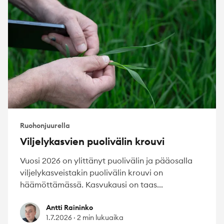
Ruohonjuurella
Viljelykasvien puolivälin krouvi
Vuosi 2026 on ylittänyt puolivälin ja pääosalla
viljelykasveistakin puolivälin krouvi on
häämöttämässä. Kasvukausi on taas...
Antti Raininko
Antti Raininko
1.7.2026
·
2 min lukuaika