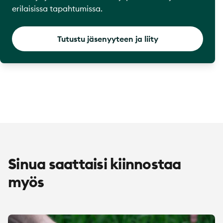
erilaisissa tapahtumissa.
Tutustu jäsenyyteen ja liity
Sinua saattaisi kiinnostaa
myös