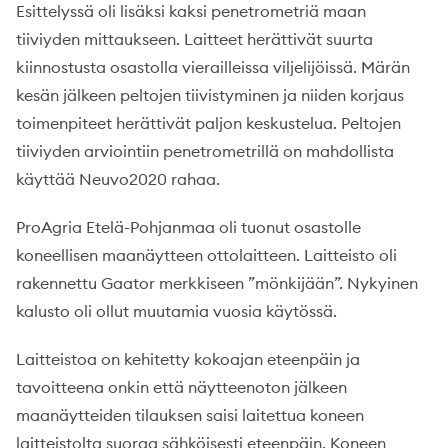
Esittelyssä oli lisäksi kaksi penetrometriä maan
tiiviyden mittaukseen. Laitteet herättivät suurta
kiinnostusta osastolla vierailleissa viljelijöissä. Märän
kesän jälkeen peltojen tiivistyminen ja niiden korjaus
toimenpiteet herättivät paljon keskustelua. Peltojen
tiiviyden arviointiin penetrometrillä on mahdollista
käyttää Neuvo2020 rahaa.
ProAgria Etelä-Pohjanmaa oli tuonut osastolle
koneellisen maanäytteen ottolaitteen. Laitteisto oli
rakennettu Gaator merkkiseen ”mönkijään”. Nykyinen
kalusto oli ollut muutamia vuosia käytössä.
Laitteistoa on kehitetty kokoajan eteenpäin ja
tavoitteena onkin että näytteenoton jälkeen
maanäytteiden tilauksen saisi laitettua koneen
laitteistolta suoraa sähköisesti eteenpäin. Koneen