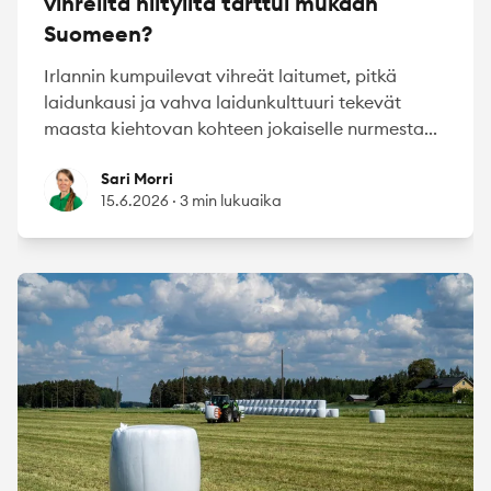
vihreiltä niityiltä tarttui mukaan
Suomeen?
Irlannin kumpuilevat vihreät laitumet, pitkä
laidunkausi ja vahva laidunkulttuuri tekevät
maasta kiehtovan kohteen jokaiselle nurmesta...
Sari Morri
Sari Morri
15.6.2026
·
3 min lukuaika