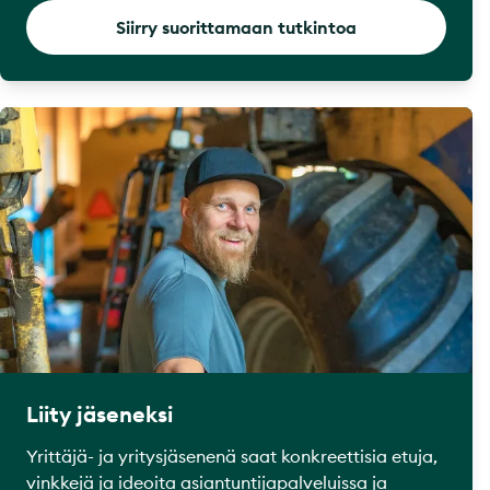
Siirry suorittamaan tutkintoa
Liity jäseneksi
Yrittäjä- ja yritysjäsenenä saat konkreettisia etuja,
vinkkejä ja ideoita asiantuntijapalveluissa ja