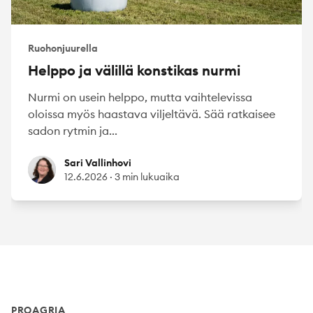
Ruohonjuurella
Helppo ja välillä konstikas nurmi
Nurmi on usein helppo, mutta vaihtelevissa
oloissa myös haastava viljeltävä. Sää ratkaisee
sadon rytmin ja...
Sari Vallinhovi
Sari Vallinhovi
12.6.2026
·
3 min lukuaika
Footer
PROAGRIA