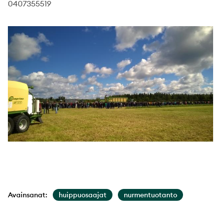
0407355519
Avainsanat:
huippuosaajat
nurmentuotanto