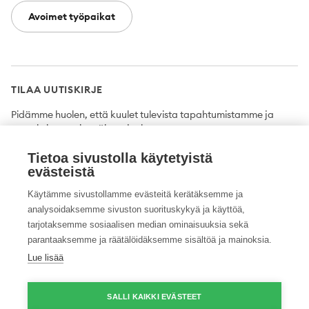
Avoimet työpaikat
TILAA UUTISKIRJE
Pidämme huolen, että kuulet tulevista tapahtumistamme ja
uutuuksista ensimmäisten joukossa.
Tietoa sivustolla käytetyistä
Tilaa
evästeistä
Käytämme sivustollamme evästeitä kerätäksemme ja
analysoidaksemme sivuston suorituskykyä ja käyttöä,
tarjotaksemme sosiaalisen median ominaisuuksia sekä
Twitter
Facebook
YouTube
Instagram
LinkedIn
parantaaksemme ja räätälöidäksemme sisältöä ja mainoksia.
Lue lisää
Tietosuojaseloste
Saavutettavuusseloste
Ilmoituskanava
SALLI KAIKKI EVÄSTEET