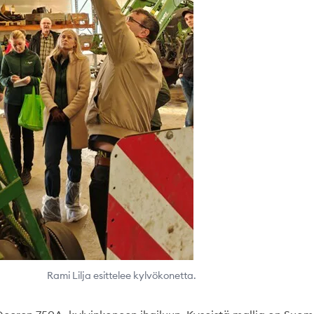
Rami Lilja esittelee kylvökonetta.