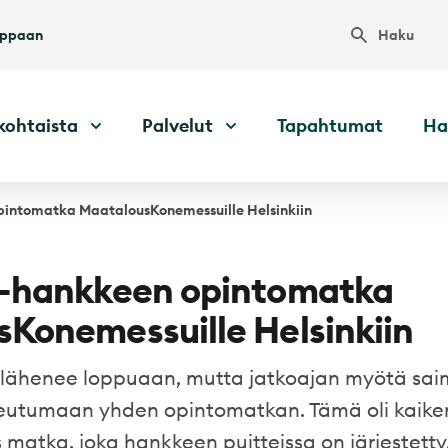
Haku
uppaan
kohtaista
Palvelut
Tapahtumat
Ha
pintomatka MaatalousKonemessuille Helsinkiin
i-hankkeen opintomatka
Konemessuille Helsinkiin
 lähenee loppuaan, mutta jatkoajan myötä sa
teutumaan yhden opintomatkan. Tämä oli kaike
matka, joka hankkeen puitteissa on järjestetty,