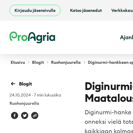
Kirjaudu jäsensivulle
Katso jäsenedut
Verkkoka
ProAgria
Ajan
Etusivu
Blogit
Ruohonjuurella
Diginurmi-hankkeen o
Diginurm
Blogit
Maatalous
24.10.2024
·
7 min lukuaika
Ruohonjuurella
Diginurmi-hanke
onneksi vielä to
kaikkiaan kolmas 