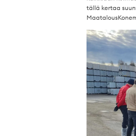
tällä kertaa suun
MaatalousKonem