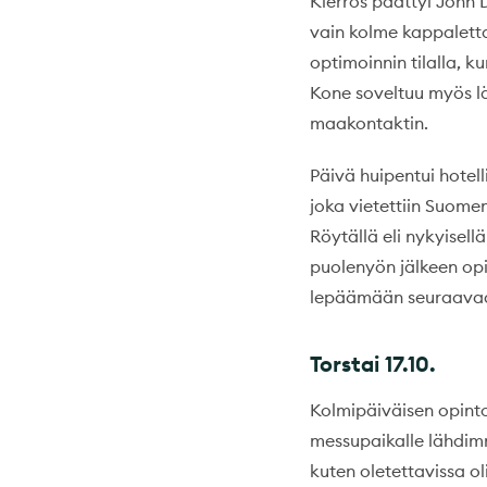
Kierros päättyi John 
vain kolme kappaletta
optimoinnin tilalla, 
Kone soveltuu myös l
maakontaktin.
Päivä huipentui hotell
joka vietettiin Suomen
Röytällä eli nykyisellä
puolenyön jälkeen opi
lepäämään seuraavaa
Torstai 17.10.
Kolmipäiväisen opint
messupaikalle lähdim
kuten oletettavissa ol