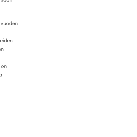
n sään
n vuoden
teiden
en
 on
a