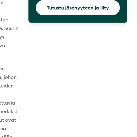
on
Tutustu jäsenyyteen ja liity
staa
. Suurin
ys
ovat
an
a, johon
tteiden
ettavia
merkiksi
ut ovat
mmat