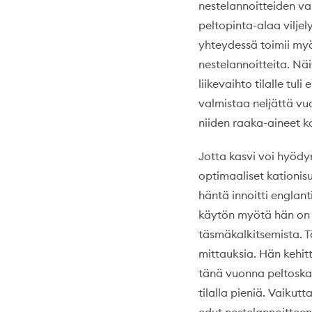
nestelannoitteiden va
peltopinta-alaa viljel
yhteydessä toimii my
nestelannoitteita. Nä
liikevaihto tilalle tu
valmistaa neljättä vuo
niiden raaka-aineet k
Jotta kasvi voi hyödy
optimaaliset kationisu
häntä innoitti englant
käytön myötä hän on v
täsmäkalkitsemista. T
mittauksia. Hän kehit
tänä vuonna peltoskan
tilalla pieniä. Vaikut