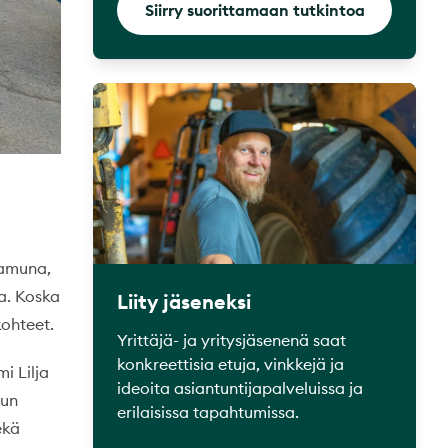
Siirry suorittamaan tutkintoa
aamuna,
a. Koska
Liity jäseneksi
kohteet.
Yrittäjä- ja yritysjäsenenä saat
konkreettisia etuja, vinkkejä ja
i Lilja
ideoita asiantuntijapalveluissa ja
uun
erilaisissa tapahtumissa.
ekä