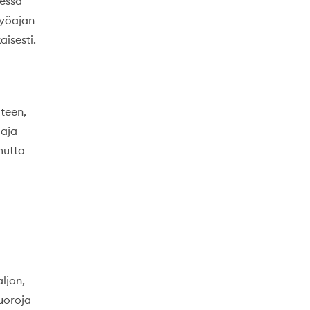
messa
työajan
isesti.
uteen,
aaja
 mutta
ljon,
vuoroja