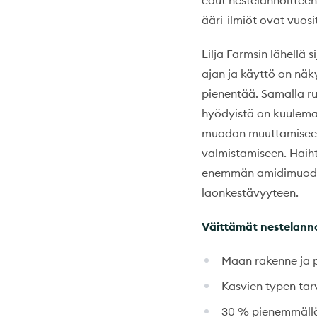
edut nestelannoitteen
ääri-ilmiöt ovat vuos
Lilja Farmsin lähellä
ajan ja käyttö on nä
pienentää. Samalla ru
hyödyistä on kuuleman
muodon muuttamiseen,
valmistamiseen. Haih
enemmän amidimuodoss
laonkestävyyteen.
Väittämät nestelanno
Maan rakenne ja 
Kasvien typen tar
30 % pienemmäll