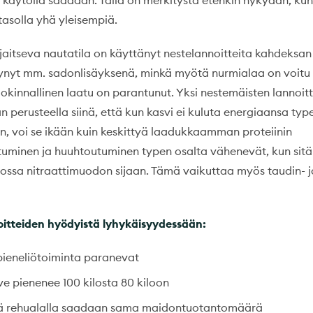
 käytöllä saadaan. Tällä on merkitystä etenkin nykyään, ku
itasolla yhä yleisempiä.
 sijaitseva nautatila on käyttänyt nestelannoitteita kahdeksa
kynyt mm. sadonlisäyksenä, minkä myötä nurmialaa on voitu
okinnallinen laatu on parantunut. Yksi nestemäisten lannoit
 perusteella siinä, että kun kasvi ei kuluta energiaansa typ
 voi se ikään kuin keskittyä laadukkaamman proteiinin
tuminen ja huuhtoutuminen typen osalta vähenevät, kun sitä
a nitraattimuodon sijaan. Tämä vaikuttaa myös taudin- j
itteiden hyödyistä lyhykäisyydessään:
pieneliötoiminta paranevat
ve pienenee 100 kilosta 80 kiloon
ä rehualalla saadaan sama maidontuotantomäärä