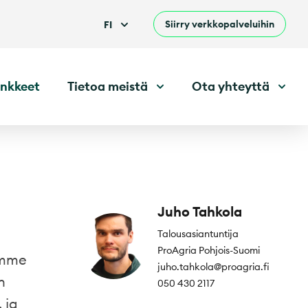
Siirry verkkopalveluihin
FI
nkkeet
Tietoa meistä
Ota yhteyttä
Juho Tahkola
Talousasiantuntija
ProAgria Pohjois-Suomi
imme
juho.tahkola@proagria.fi
n
050 430 2117
 ja