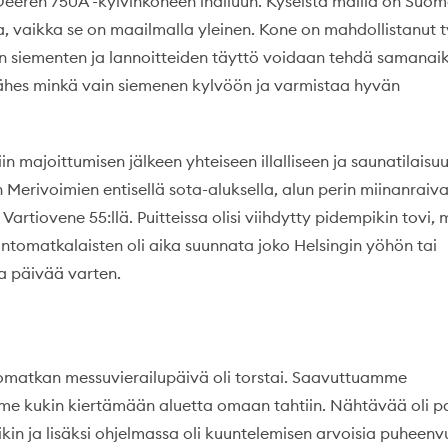
Deeren 750A -kylvinkoneen ihailuun. Kyseistä mallia on Suo
, vaikka se on maailmalla yleinen. Kone on mahdollistanut 
kun siementen ja lannoitteiden täyttö voidaan tehdä samanaika
ähes minkä vain siemenen kylvöön ja varmistaa hyvän
iin majoittumisen jälkeen yhteiseen illalliseen ja saunatilaisu
 Merivoimien entisellä sota-aluksella, alun perin miinanraiv
 Vartiovene 55:llä. Puitteissa olisi viihdytty pidempikin tovi,
ntomatkalaisten oli aika suunnata joko Helsingin yöhön tai
 päivää varten.
omatkan messuvierailupäivä oli torstai. Saavuttuamme
me kukin kiertämään aluetta omaan tahtiin. Nähtävää oli pa
ikin ja lisäksi ohjelmassa oli kuuntelemisen arvoisia puheen