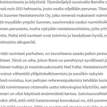
lmistamisesta ja käytöstä. Täsmäviljelyä suosivalla Ramilla 
yssä noin 200 hehtaaria, josta osalla viljellään perunaa. Tilan
ös Suomen Nestelannoite Oy, joka nimensä mukaisesti valmi
itä myydään ympäri Suomen, suurimmaksi osaksi nurmitiloille
li ennen perunasta, mutta nykyään nestelannoitteista, joita yrit
tta. Paitsi että tuotteet ovat toimivia ja laadultaan hyviä, 
otimaista alkuperää.
ntää ravinteet parhaiten, on tavoitteena saada pellon pinta
hteet. Tämä on aihe, johon Rami on perehtynyt syvällisesti j
ilainen tutkija ja maatalouskonsultti Neil Fuller. Nestelannoi
oinut vähentää ylläpitokalkitsemista ja suosiikin nykyisin
ämä onnistuu, kun peltojen referenssipaikoista tehdään luot
tää toimintaansa ottamalla uutta teknologiaa käyttöön, esi
neri on ollut käytössä ensimmäistä kertaa. Satotasovaihtel
taakin siltä, että mitä haastavampi kasvukausi on, sitä pare