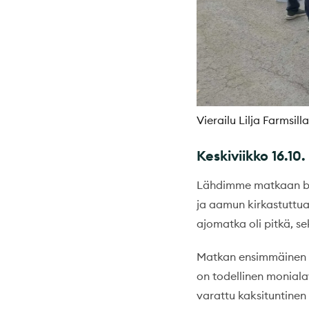
Vierailu Lilja Farmsilla
Keskiviikko 16.10.
Lähdimme matkaan bus
ja aamun kirkastuttua
ajomatka oli pitkä, se
Matkan ensimmäinen ko
on todellinen monialay
varattu kaksituntinen