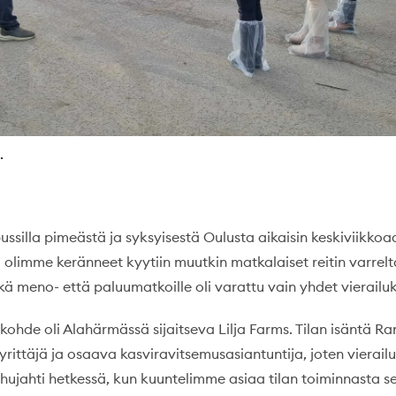
.
silla pimeästä ja syksyisestä Oulusta aikaisin keskiviikko
 olimme keränneet kyytiin muutkin matkalaiset reitin varrelt
kä meno- että paluumatkoille oli varattu vain yhdet vierailu
hde oli Alahärmässä sijaitseva Lilja Farms. Tilan isäntä Ram
rittäjä ja osaava kasviravitsemusasiantuntija, joten vierail
 hujahti hetkessä, kun kuuntelimme asiaa tilan toiminnasta s