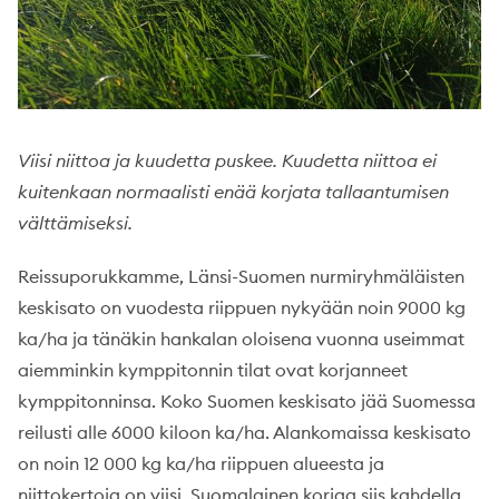
Viisi niittoa ja kuudetta puskee. Kuudetta niittoa ei
kuitenkaan normaalisti enää korjata tallaantumisen
välttämiseksi.
Reissuporukkamme, Länsi-Suomen nurmiryhmäläisten
keskisato on vuodesta riippuen nykyään noin 9000 kg
ka/ha ja tänäkin hankalan oloisena vuonna useimmat
aiemminkin kymppitonnin tilat ovat korjanneet
kymppitonninsa. Koko Suomen keskisato jää Suomessa
reilusti alle 6000 kiloon ka/ha. Alankomaissa keskisato
on noin 12 000 kg ka/ha riippuen alueesta ja
niittokertoja on viisi. Suomalainen korjaa siis kahdella