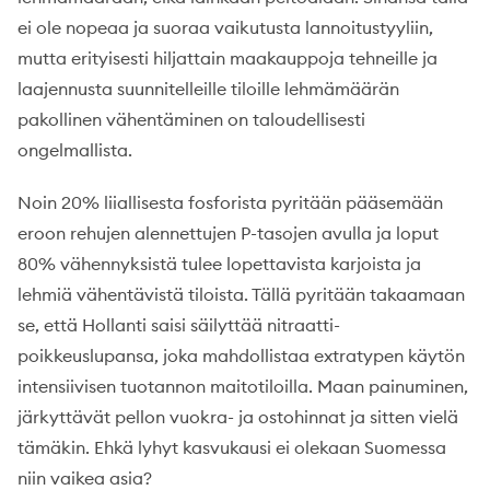
ei ole nopeaa ja suoraa vaikutusta lannoitustyyliin,
mutta erityisesti hiljattain maakauppoja tehneille ja
laajennusta suunnitelleille tiloille lehmämäärän
pakollinen vähentäminen on taloudellisesti
ongelmallista.
Noin 20% liiallisesta fosforista pyritään pääsemään
eroon rehujen alennettujen P-tasojen avulla ja loput
80% vähennyksistä tulee lopettavista karjoista ja
lehmiä vähentävistä tiloista. Tällä pyritään takaamaan
se, että Hollanti saisi säilyttää nitraatti-
poikkeuslupansa, joka mahdollistaa extratypen käytön
intensiivisen tuotannon maitotiloilla. Maan painuminen,
järkyttävät pellon vuokra- ja ostohinnat ja sitten vielä
tämäkin. Ehkä lyhyt kasvukausi ei olekaan Suomessa
niin vaikea asia?