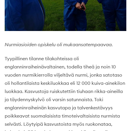
Nurmiasioiden opiskelu oli mukaansatempaavaa.
Tyypillinen tilanne tilakohteissa oli
englanninraiheinävaltainen, todella tiheä ja noin 10
vuoden nurmikierrolla viljeltävä nurmi, jonka satotaso
oli hollantilaista keskiluokkaa eli 12 000 kuiva-ainekilon
luokkaa. Kasvustoja ruiskutettiin tiuhaan rikka-aineilla
ja täydennyskylvö oli varsin satunnaista. Toki
englanninraiheinän kasvutapa ja talvenkestävyys
poikkeavat suomalaisista timoteivaltaisista nurmista
selvästi. Löytyipä kasvustoista myös ruokonataa,