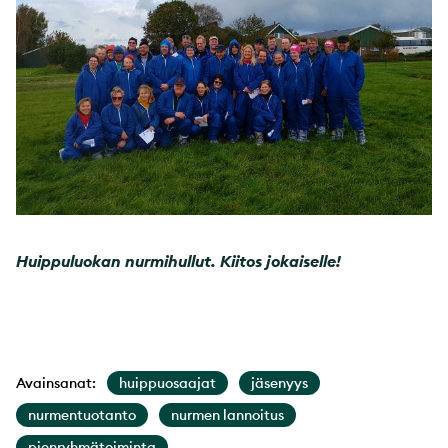
Huippuluokan nurmihullut. Kiitos jokaiselle!
Avainsanat:
huippuosaajat
jäsenyys
nurmentuotanto
nurmen lannoitus
pienryhmätoiminta