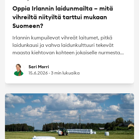
Oppia Irlannin laidunmailta – mitä
vihreiltä niityiltä tarttui mukaan
Suomeen?
Irlannin kumpuilevat vihreät laitumet, pitkä
laidunkausi ja vahva laidunkulttuuri tekevät
maasta kiehtovan kohteen jokaiselle nurmesta...
Sari Morri
Sari Morri
15.6.2026
·
3 min lukuaika