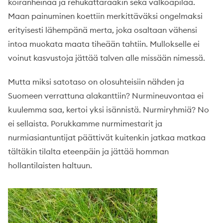
koiranheinää ja rehukattaraakin sekä valkoapilaa.
Maan painuminen koettiin merkittäväksi ongelmaksi
erityisesti lähempänä merta, joka osaltaan vähensi
intoa muokata maata tiheään tahtiin. Mullokselle ei
voinut kasvustoja jättää talven alle missään nimessä.
Mutta miksi satotaso on olosuhteisiin nähden ja
Suomeen verrattuna alakanttiin? Nurmineuvontaa ei
kuulemma saa, kertoi yksi isännistä. Nurmiryhmiä? No
ei sellaista. Porukkamme nurmimestarit ja
nurmiasiantuntijat päättivät kuitenkin jatkaa matkaa
tältäkin tilalta eteenpäin ja jättää homman
hollantilaisten haltuun.