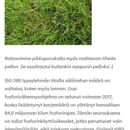
Ratsasimme pikkuporukalla myös mahtavan tiheän
pellon. Se osoittautui kuitenkin naapurin pelloksi :)
150-285 lypsylehmän tiloilla säilörehun määrä on
valtaisa, kuten myös lannan. Uusi
fosforivähennysohjelma on astunut voimaan 2017,
koska lisääntynyt karjamäärä on ylittänyt kansallisen
84,9 miljoonan kilon fosforirajan. Tämän seurauksena
on tullut fosforinkäyttöoikeudet, jotka perustuvat vain
lehmämäärään, eikä lainkaan peltoalaan. Sinänsä tällä