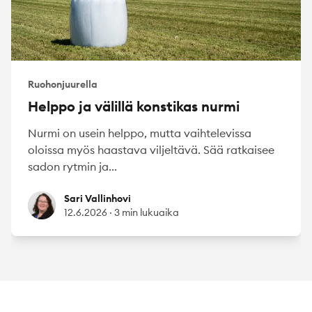
Ruohonjuurella
Helppo ja välillä konstikas nurmi
Nurmi on usein helppo, mutta vaihtelevissa
oloissa myös haastava viljeltävä. Sää ratkaisee
sadon rytmin ja...
Sari Vallinhovi
Sari Vallinhovi
12.6.2026
·
3 min lukuaika
Footer