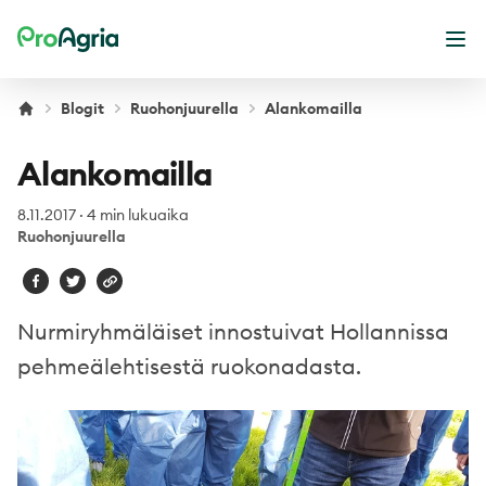
ProAgria
Ava
Blogit
Ruohonjuurella
Alankomailla
Alankomailla
8.11.2017
·
4 min lukuaika
Ruohonjuurella
Nurmiryhmäläiset innostuivat Hollannissa
pehmeälehtisestä ruokonadasta.