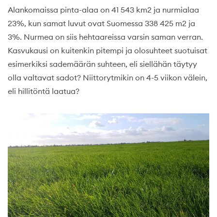
Alankomaissa pinta-alaa on 41 543 km2 ja nurmialaa
23%, kun samat luvut ovat Suomessa 338 425 m2 ja
3%. Nurmea on siis hehtaareissa varsin saman verran.
Kasvukausi on kuitenkin pitempi ja olosuhteet suotuisat
esimerkiksi sademäärän suhteen, eli siellähän täytyy
olla valtavat sadot? Niittorytmikin on 4-5 viikon välein,
eli hillitöntä laatua?