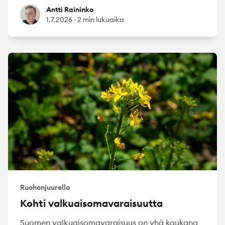
Antti Raininko
Antti Raininko
1.7.2026
·
2 min lukuaika
Ruohonjuurella
Kohti valkuaisomavaraisuutta
Suomen valkuaisomavaraisuus on yhä kaukana