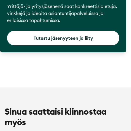
Yrittäjä- ja yritysjäsenenä saat konkreettisia etuja,
vinkkejä ja ideoita asiantuntijapalveluissa ja
erilaisissa tapahtumissa.
Tutustu jäsenyyteen ja liity
Sinua saattaisi kiinnostaa
myös