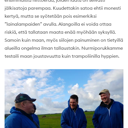
ensimmäistä niittoerää, joiden laatu on selvästi
jälkisatoja parempaa. Kuudettakin satoa ehtii monesti
kertyä, mutta se syötetään pois esimerkiksi
”lainalampaiden” avulla. Alangoilla ei voida ottaa
riskiä, että tallataan maata enää myöhään syksyllä.
Samoin kuin maan, myös siilojen painuminen on tietyillä
alueilla ongelma ilman tallaustakin. Nurmiporukkamme
testaili maan joustavuutta kuin trampoliinilla hyppien.