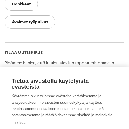
Hankkeet
Avoimet työpaikat
TILAA UUTISKIRJE
Pidämme huolen, että kuulet tulevista tapahtumistamme ja
uutuuksista ensimmäisten joukossa.
Tietoa sivustolla käytetyistä
Tilaa
evästeistä
Käytämme sivustollamme evästeitä kerätäksemme ja
analysoidaksemme sivuston suorituskykyä ja käyttöä,
tarjotaksemme sosiaalisen median ominaisuuksia sekä
Twitter
Facebook
YouTube
Instagram
LinkedIn
parantaaksemme ja räätälöidäksemme sisältöä ja mainoksia.
Lue lisää