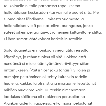
tai kolmella niitolla parhaassa tapauksessa
hollantilaisen keskisadon -tai vain alle puolet siitä. Me
suomalaiset lähdimme lumisesta Suomesta ja
hollantilaiset vielä paistattelivat auringossa, jonka
säteet oikein peilaantuivat raiheinien kiiltäviltä lehdiltä.
Ei ihan samat lähtökohdat korkeisiin satoihin.
Säilöntäainetta ei monikaan vierailutila reissulla
käyttänyt, ja rehun tuoksu oli sitä luokkaa että
nenäänsä ei mielellään työntänyt riivittyyn siilon
rintamukseen. (Paitsi "jos" joku tönäisi). Siilojen ja
aumojen peittäminen oli tehty kuitenkin todella
huolella, kaikkialla oli siistiä ja missään ei lepattanut
mikään muovinroikale. Kuitenkin nimenomaan
laadukas säilörehu oli ruokinnan peruspilarina
Alankomaidenkin appeissa, eikä maissi pelastanut