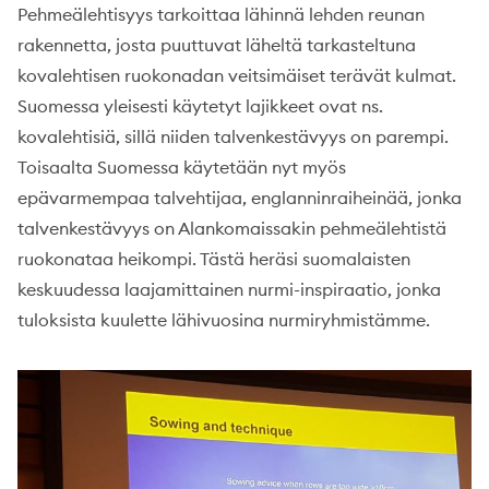
Pehmeälehtisyys tarkoittaa lähinnä lehden reunan
rakennetta, josta puuttuvat läheltä tarkasteltuna
kovalehtisen ruokonadan veitsimäiset terävät kulmat.
Suomessa yleisesti käytetyt lajikkeet ovat ns.
kovalehtisiä, sillä niiden talvenkestävyys on parempi.
Toisaalta Suomessa käytetään nyt myös
epävarmempaa talvehtijaa, englanninraiheinää, jonka
talvenkestävyys on Alankomaissakin pehmeälehtistä
ruokonataa heikompi. Tästä heräsi suomalaisten
keskuudessa laajamittainen nurmi-inspiraatio, jonka
tuloksista kuulette lähivuosina nurmiryhmistämme.