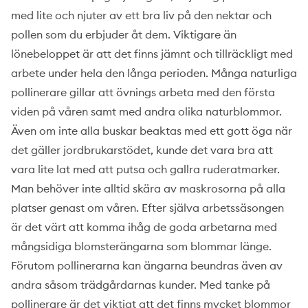
med lite och njuter av ett bra liv på den nektar och
pollen som du erbjuder åt dem. Viktigare än
lönebeloppet är att det finns jämnt och tillräckligt med
arbete under hela den långa perioden. Många naturliga
pollinerare gillar att övnings arbeta med den första
viden på våren samt med andra olika naturblommor.
Även om inte alla buskar beaktas med ett gott öga när
det gäller jordbrukarstödet, kunde det vara bra att
vara lite lat med att putsa och gallra ruderatmarker.
Man behöver inte alltid skära av maskrosorna på alla
platser genast om våren. Efter själva arbetssäsongen
är det värt att komma ihåg de goda arbetarna med
mångsidiga blomsterängarna som blommar länge.
Förutom pollinerarna kan ängarna beundras även av
andra såsom trädgårdarnas kunder. Med tanke på
pollinerare är det viktigt att det finns mycket blommor