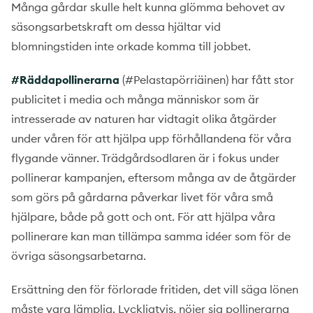
Många gårdar skulle helt kunna glömma behovet av
säsongsarbetskraft om dessa hjältar vid
blomningstiden inte orkade komma till jobbet.
#Räddapollinerarna
(#Pelastapörriäinen) har fått stor
publicitet i media och många människor som är
intresserade av naturen har vidtagit olika åtgärder
under våren för att hjälpa upp förhållandena för våra
flygande vänner. Trädgårdsodlaren är i fokus under
pollinerar kampanjen, eftersom många av de åtgärder
som görs på gårdarna påverkar livet för våra små
hjälpare, både på gott och ont. För att hjälpa våra
pollinerare kan man tillämpa samma idéer som för de
övriga säsongsarbetarna.
Ersättning den för förlorade fritiden, det vill säga lönen
måste vara lämplig. Lyckligtvis, nöjer sig pollinerarna