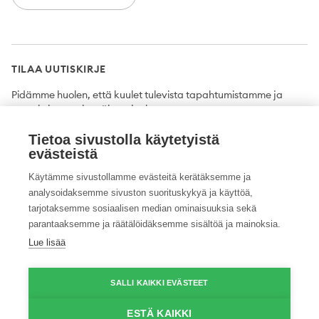
TILAA UUTISKIRJE
Pidämme huolen, että kuulet tulevista tapahtumistamme ja
uutuuksista ensimmäisten joukossa.
Tietoa sivustolla käytetyistä
Tilaa
evästeistä
Käytämme sivustollamme evästeitä kerätäksemme ja
analysoidaksemme sivuston suorituskykyä ja käyttöä,
tarjotaksemme sosiaalisen median ominaisuuksia sekä
Twitter
Facebook
YouTube
Instagram
LinkedIn
parantaaksemme ja räätälöidäksemme sisältöä ja mainoksia.
Lue lisää
Tietosuojaseloste
Saavutettavuusseloste
Ilmoituskanava
SALLI KAIKKI EVÄSTEET
© 2026 ProAgria. Kaikki oikeudet pidätetään.
ESTÄ KAIKKI