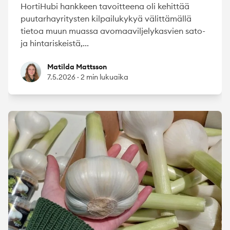
HortiHubi hankkeen tavoitteena oli kehittää
puutarhayritysten kilpailukykyä välittämällä
tietoa muun muassa avomaaviljelykasvien sato-
ja hintariskeistä,...
Matilda Mattsson
Matilda Mattsson
7.5.2026
·
2 min lukuaika