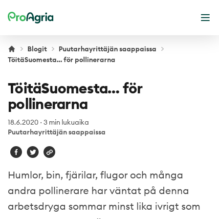
ProAgria
Ava
Blogit
Puutarhayrittäjän saappaissa
TöitäSuomesta… för pollinerarna
TöitäSuomesta… för
pollinerarna
18.6.2020
·
3 min lukuaika
Puutarhayrittäjän saappaissa
Humlor, bin, fjärilar, flugor och många
andra pollinerare har väntat på denna
arbetsdryga sommar minst lika ivrigt som