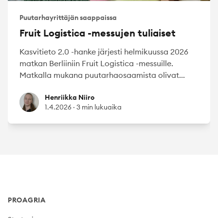
Puutarhayrittäjän saappaissa
Fruit Logistica -messujen tuliaiset
Kasvitieto 2.0 -hanke järjesti helmikuussa 2026
matkan Berliiniin Fruit Logistica -messuille.
Matkalla mukana puutarhaosaamista olivat...
Henriikka Niiro
Henriikka Niiro
1.4.2026
·
3 min lukuaika
Footer
PROAGRIA