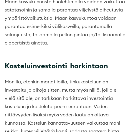
Maan kasvukunnosta huolehtimalla voidaan vaikuttaa
satotasoihin ja samalla parantaa viljelystä aiheutuvia
ympäristövaikutuksia. Maan kasvukuntoa voidaan
parantaa esimerkiksi välikasveilla, parantamalla
salaojitusta, tasaamalla pellon pintaa ja/tai lisäämällä
eloperäistä ainetta.
Kasteluinvestointi harkintaan
Monilla, etenkin marjatiloilla, tihkukasteluun on
investoitu jo aikoja sitten, mutta myös niillä, joilla ei
vielä sitä ole, on tarkkaan harkittava investointia
kasteluun ja kastelutarpeen seurantaan. Veden
riittävyyden lisäksi myös veden laatu on oltava
kunnossa. Kastelun kannattavuuteen vaikuttaa moni
seikka, kuten viljeltävä kasvi, sadosta saatava hinta,