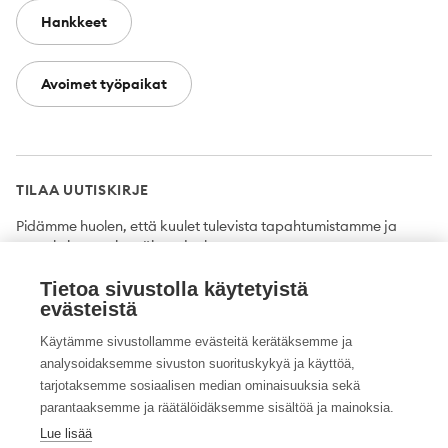
Hankkeet
Avoimet työpaikat
TILAA UUTISKIRJE
Pidämme huolen, että kuulet tulevista tapahtumistamme ja
uutuuksista ensimmäisten joukossa.
Tietoa sivustolla käytetyistä
Tilaa
evästeistä
Käytämme sivustollamme evästeitä kerätäksemme ja
analysoidaksemme sivuston suorituskykyä ja käyttöä,
tarjotaksemme sosiaalisen median ominaisuuksia sekä
Twitter
Facebook
YouTube
Instagram
LinkedIn
parantaaksemme ja räätälöidäksemme sisältöä ja mainoksia.
Lue lisää