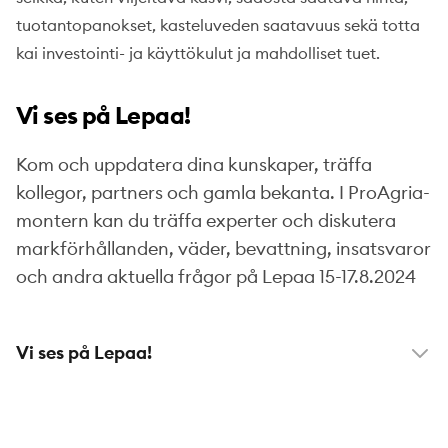
tuotantopanokset, kasteluveden saatavuus sekä totta
kai investointi- ja käyttökulut ja mahdolliset tuet.
Vi ses på Lepaa!
Kom och uppdatera dina kunskaper, träffa
kollegor, partners och gamla bekanta. I ProAgria-
montern kan du träffa experter och diskutera
markförhållanden, väder, bevattning, insatsvaror
och andra aktuella frågor på Lepaa 15-17.8.2024
Vi ses på Lepaa!