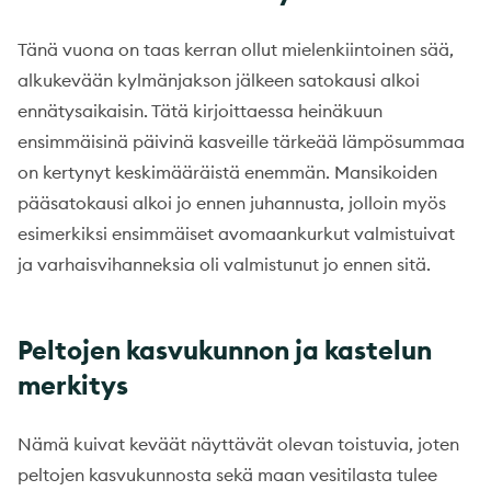
Tänä vuona on taas kerran ollut mielenkiintoinen sää,
alkukevään kylmänjakson jälkeen satokausi alkoi
ennätysaikaisin. Tätä kirjoittaessa heinäkuun
ensimmäisinä päivinä kasveille tärkeää lämpösummaa
on kertynyt keskimääräistä enemmän. Mansikoiden
pääsatokausi alkoi jo ennen juhannusta, jolloin myös
esimerkiksi ensimmäiset avomaankurkut valmistuivat
ja varhaisvihanneksia oli valmistunut jo ennen sitä.
Peltojen kasvukunnon ja kastelun
merkitys
Nämä kuivat keväät näyttävät olevan toistuvia, joten
peltojen kasvukunnosta sekä maan vesitilasta tulee