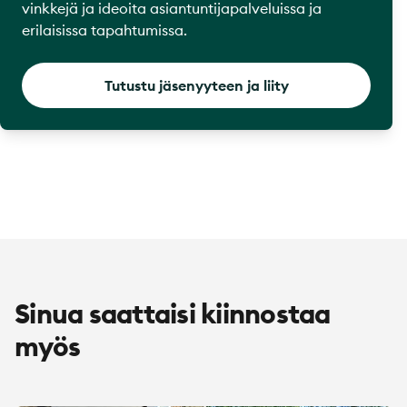
vinkkejä ja ideoita asiantuntijapalveluissa ja
erilaisissa tapahtumissa.
Tutustu jäsenyyteen ja liity
Sinua saattaisi kiinnostaa
myös