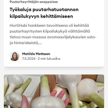
Puutarhayrittäjän saappaissa
Työkaluja puutarhatuotannon
kilpailukyvyn kehittämiseen
HortiHubi hankkeen tavoitteena oli kehittää
puutarhayritysten kilpailukykyä välittämällä
tietoa muun muassa avomaaviljelykasvien sato-
ja hintariskeistä,...
Matilda Mattsson
Matilda Mattsson
7.5.2026
·
2 min lukuaika