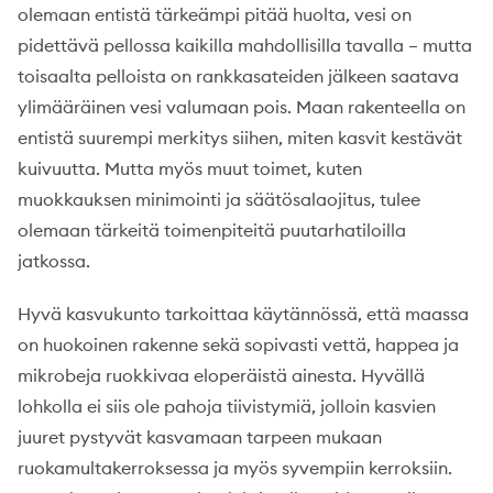
olemaan entistä tärkeämpi pitää huolta, vesi on
pidettävä pellossa kaikilla mahdollisilla tavalla – mutta
toisaalta pelloista on rankkasateiden jälkeen saatava
ylimääräinen vesi valumaan pois. Maan rakenteella on
entistä suurempi merkitys siihen, miten kasvit kestävät
kuivuutta. Mutta myös muut toimet, kuten
muokkauksen minimointi ja säätösalaojitus, tulee
olemaan tärkeitä toimenpiteitä puutarhatiloilla
jatkossa.
Hyvä kasvukunto tarkoittaa käytännössä, että maassa
on huokoinen rakenne sekä sopivasti vettä, happea ja
mikrobeja ruokkivaa eloperäistä ainesta. Hyvällä
lohkolla ei siis ole pahoja tiivistymiä, jolloin kasvien
juuret pystyvät kasvamaan tarpeen mukaan
ruokamultakerroksessa ja myös syvempiin kerroksiin.