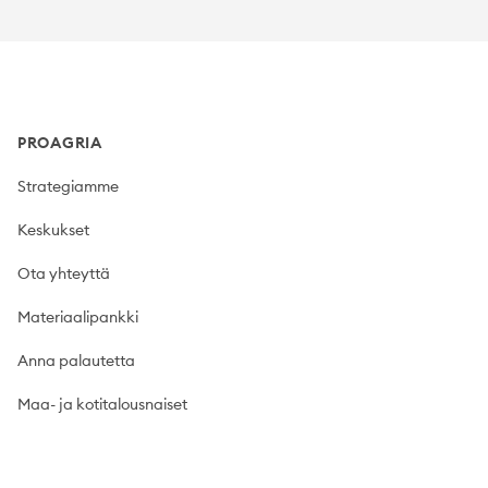
Footer
PROAGRIA
Strategiamme
Keskukset
Ota yhteyttä
Materiaalipankki
Anna palautetta
Maa- ja kotitalousnaiset