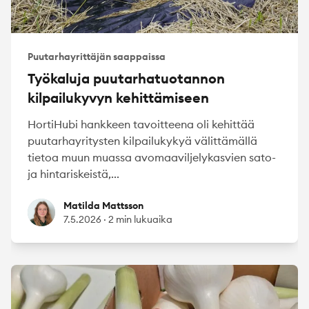
Puutarhayrittäjän saappaissa
Työkaluja puutarhatuotannon
kilpailukyvyn kehittämiseen
HortiHubi hankkeen tavoitteena oli kehittää
puutarhayritysten kilpailukykyä välittämällä
tietoa muun muassa avomaaviljelykasvien sato-
ja hintariskeistä,...
Matilda Mattsson
Matilda Mattsson
7.5.2026
·
2 min lukuaika