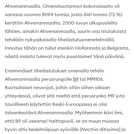
Ahvenanmaalla. Omenatuotannon kokonaissato oli
samana vuonna 8094 tonnia, josta 6161 tonnia (73 %)
kerättiin Ahvenanmaalta. 2000-luvun alkupuolelta
lähtien, ainakin Ahvenanmaalla, suurin osa istutuksista
tehdään nykyaikaisella tiheäistutusmenetelmällä.
Innoitus tähän on tullut etenkin Hollannista ja Belgiasta,
näistä maista tulevat myös puuntaimet tänä päivänä.
Ensimmäiset tiheäistutukset omenalla tehtiin
Ahvenanmaalla perusrungolle
B9
tai MM106.
Ruotsalaiset neuvojat, joihin oltiin siihen aikaan
yhteydessä, olivat sitä mieltä että perusrunko M9 jota
tavallisesti käytettiin Keski-Euroopassa ei olisi
talvenkestävä Ahvenanmaalla. Myöhemmin kävi ilmi,
että B9 oli useampi haittapuoli, se on muun muassa
hyvin altis hedelmäpuun syövälle (
Nectria ditissima
) ja