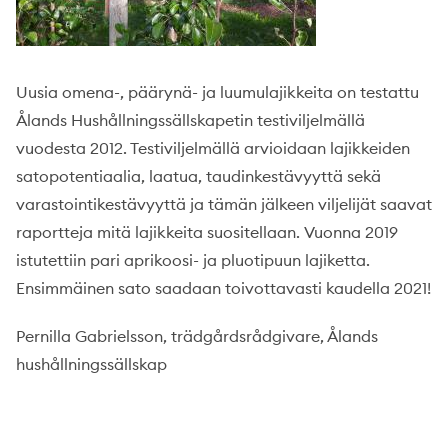
Uusia omena-, päärynä- ja luumulajikkeita on testattu
Ålands Hushållningssällskapetin testiviljelmällä
vuodesta 2012. Testiviljelmällä arvioidaan lajikkeiden
satopotentiaalia, laatua, taudinkestävyyttä sekä
varastointikestävyyttä ja tämän jälkeen viljelijät saavat
raportteja mitä lajikkeita suositellaan. Vuonna 2019
istutettiin pari aprikoosi- ja pluotipuun lajiketta.
Ensimmäinen sato saadaan toivottavasti kaudella 2021!
Pernilla Gabrielsson, trädgårdsrådgivare, Ålands
hushållningssällskap