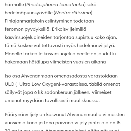
härmälle (
Phodosphaera leucotricha
) sekä
hedelmäpuunsyövälle (
Nectra ditissima
).
Pihlajanmarjakoin esiintyminen todetaan
feromonipyydyksillä. Erikoisviljelmillä
kasvinsuojeluaineiden tarjontaa supistuu koko ajan,
tämä koskee valitettavasti myös hedelmänviljelyä.
Monelle tärkeälle kasvinsuojeluaineelle on jouduttu
hakemaan hätälupa viimeisten vuosien aikana
Iso osa Ahvenanmaan omenasadosta varastoidaan
ULO (=Ultra Low Oxygen)-varastoissa, täällä omenat
säilyvät jopa 6 kk sadonkeruun jälkeen. Viimeiset
omenat myydään tavallisesti maaliskuussa.
Päärynänviljely on kasvanut Ahvenanmaalla viimeisten
vuosien aikana ja tänä päivänä viljely pinta-ala on 15–
20 ha ja nousussa. Ahvenanmaalaiset päärynät ovat