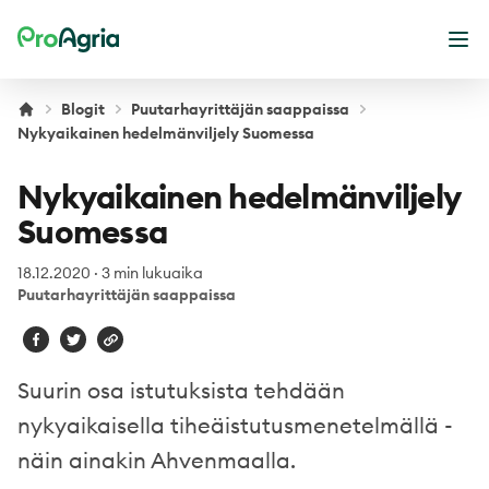
ProAgria
Ava
Blogit
Puutarhayrittäjän saappaissa
Nykyaikainen hedelmänviljely Suomessa
Nykyaikainen hedelmänviljely
Suomessa
18.12.2020
·
3 min lukuaika
Puutarhayrittäjän saappaissa
Suurin osa istutuksista tehdään
nykyaikaisella tiheäistutusmenetelmällä -
näin ainakin Ahvenmaalla.