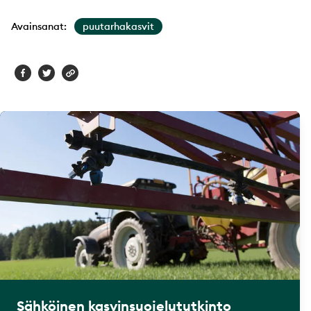
Avainsanat:
puutarhakasvit
Sähköinen kasvinsuojelututkinto