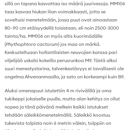
sillä on tapana kasvattaa iso määrä juurivesoja. MM106
taas kasvaa hiukan liian voimakkaasti, jotta se
soveltuisi menetelmään, jossa puut ovat ainoastaan
80–90 cm etäisyydellä toisistaan, eli noin 2500-3000
tainta/ha. MM106 on myös altis kuorimädälle
(
Phythophtora cactorum
) jos maa on märkä.
Keskusteltuaan hollantilaisten neuvojien kanssa pari
viljelijää uskalsi kokeilla perusrunkoa M9. Tästä alkoi
suuri menestystarina, talvenkestävyys ei tavallisesti ole
ongelma Ahvenanmaalla, ja sato on korkeampi kuin B9.
Aluksi omenapuut istutettiin 4 m rivivälillä ja oma
tukikeppi jokaiselle puulle, mutta alan kehitys on ollut
nopea ja tänä päivänä melkein kaikki istutukset
tehdään säleikkömenetelmällä. Säleikkö koostuu
tukevista tolpista noin 6 metrin välein, tolppiin on