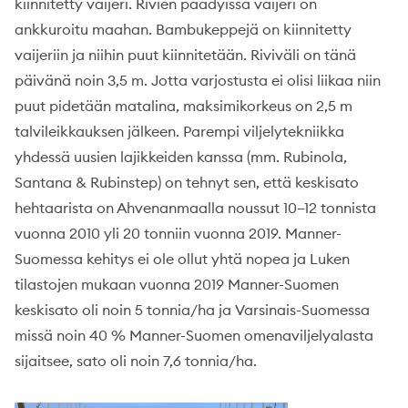
kiinnitetty vaijeri. Rivien päädyissä vaijeri on
ankkuroitu maahan. Bambukeppejä on kiinnitetty
vaijeriin ja niihin puut kiinnitetään. Riviväli on tänä
päivänä noin 3,5 m. Jotta varjostusta ei olisi liikaa niin
puut pidetään matalina, maksimikorkeus on 2,5 m
talvileikkauksen jälkeen. Parempi viljelytekniikka
yhdessä uusien lajikkeiden kanssa (mm. Rubinola,
Santana & Rubinstep) on tehnyt sen, että keskisato
hehtaarista on Ahvenanmaalla noussut 10–12 tonnista
vuonna 2010 yli 20 tonniin vuonna 2019. Manner-
Suomessa kehitys ei ole ollut yhtä nopea ja Luken
tilastojen mukaan vuonna 2019 Manner-Suomen
keskisato oli noin 5 tonnia/ha ja Varsinais-Suomessa
missä noin 40 % Manner-Suomen omenaviljelyalasta
sijaitsee, sato oli noin 7,6 tonnia/ha.