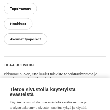
Tapahtumat
Hankkeet
Avoimet työpaikat
TILAA UUTISKIRJE
Pidämme huolen, että kuulet tulevista tapahtumistamme ja
uutuuksista ensimmäisten joukossa.
Tietoa sivustolla käytetyistä
Tilaa
evästeistä
Käytämme sivustollamme evästeitä kerätäksemme ja
analysoidaksemme sivuston suorituskykyä ja käyttöä,