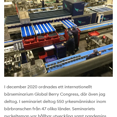
I december 2020 ordnades ett internationellt
bärseminarium Global Berry Congress, där även jag
deltog. I seminariet deltog 550 yrkesmänniskor inom
bärbranschen från 47 olika länder. Seminariets
nyckelteman var hållbar utveckling samt pandemins