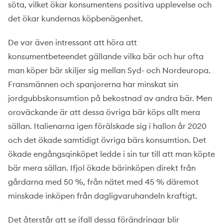
söta, vilket ökar konsumentens positiva upplevelse och
det ökar kundernas köpbenägenhet.
De var även intressant att höra att
konsumentbeteendet gällande vilka bär och hur ofta
man köper bär skiljer sig mellan Syd- och Nordeuropa.
Fransmännen och spanjorerna har minskat sin
jordgubbskonsumtion på bekostnad av andra bär. Men
oroväckande är att dessa övriga bär köps allt mera
sällan. Italienarna igen förälskade sig i hallon år 2020
och det ökade samtidigt övriga bärs konsumtion. Det
ökade engångsqinköpet ledde i sin tur till att man köpte
bär mera sällan. Ifjol ökade bärinköpen direkt från
gårdarna med 50 %, från nätet med 45 % däremot
minskade inköpen från dagligvaruhandeln kraftigt.
Det återstår att se ifall dessa förändringar blir