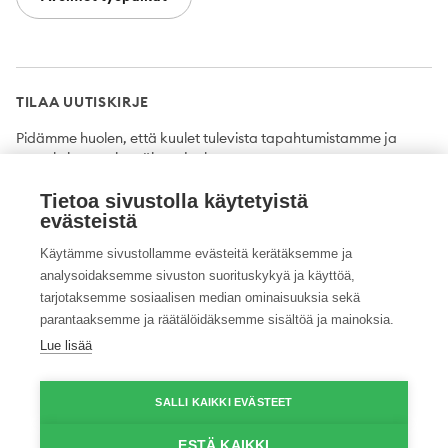
TILAA UUTISKIRJE
Pidämme huolen, että kuulet tulevista tapahtumistamme ja
uutuuksista ensimmäisten joukossa.
Tietoa sivustolla käytetyistä
Tilaa
evästeistä
Käytämme sivustollamme evästeitä kerätäksemme ja
analysoidaksemme sivuston suorituskykyä ja käyttöä,
tarjotaksemme sosiaalisen median ominaisuuksia sekä
Twitter
Facebook
YouTube
Instagram
LinkedIn
parantaaksemme ja räätälöidäksemme sisältöä ja mainoksia.
Lue lisää
Tietosuojaseloste
Saavutettavuusseloste
Ilmoituskanava
SALLI KAIKKI EVÄSTEET
© 2026 ProAgria. Kaikki oikeudet pidätetään.
ESTÄ KAIKKI