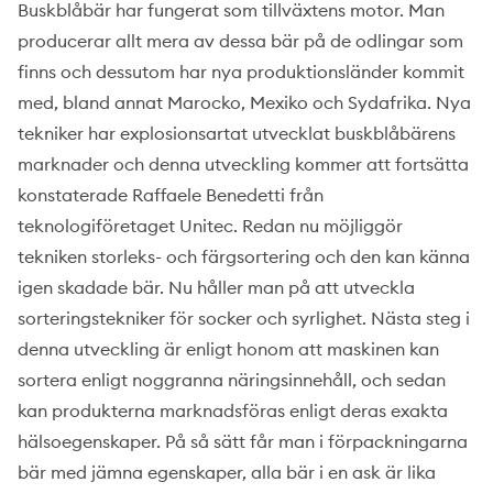
Buskblåbär har fungerat som tillväxtens motor. Man
producerar allt mera av dessa bär på de odlingar som
finns och dessutom har nya produktionsländer kommit
med, bland annat Marocko, Mexiko och Sydafrika. Nya
tekniker har explosionsartat utvecklat buskblåbärens
marknader och denna utveckling kommer att fortsätta
konstaterade Raffaele Benedetti från
teknologiföretaget Unitec. Redan nu möjliggör
tekniken storleks- och färgsortering och den kan känna
igen skadade bär. Nu håller man på att utveckla
sorteringstekniker för socker och syrlighet. Nästa steg i
denna utveckling är enligt honom att maskinen kan
sortera enligt noggranna näringsinnehåll, och sedan
kan produkterna marknadsföras enligt deras exakta
hälsoegenskaper. På så sätt får man i förpackningarna
bär med jämna egenskaper, alla bär i en ask är lika