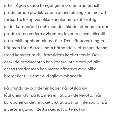
efterfrågan ökade femgånger mera än traditionell
producerade produkter och denna ökning kommer att
fortsätta. Inköp via olika kanaler har ökat kraftigt
under koronaåret i och med den ökade näthandeln, där
produkterna endera avhämtas, levereras hem eller till
ett särskilt upphämtningsställe. Den här utvecklingen
bör man förstå även inom bärhandeln, eftersom denna
trend kommer att bli framtidens köpbeteende. Den
enskilda producenten kan kanske inte svara på alla
dessa trender men hen måste nätverka med olika
branscher till exempel dagligvaruhandeln.
På grunda av pandemin ligger någotslag av
lågkonjunktur på lut, men enligt Davide Perotto från
Europanel är det mycket viktigt att man inte sparar på
investeringarna i detta skede. Tvärtemot är