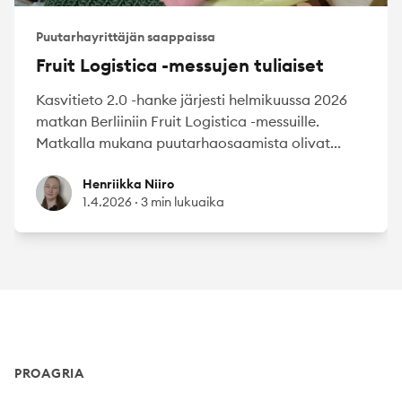
Puutarhayrittäjän saappaissa
Fruit Logistica -messujen tuliaiset
Kasvitieto 2.0 -hanke järjesti helmikuussa 2026
matkan Berliiniin Fruit Logistica -messuille.
Matkalla mukana puutarhaosaamista olivat...
Henriikka Niiro
Henriikka Niiro
1.4.2026
·
3 min lukuaika
Footer
PROAGRIA