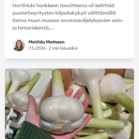
HortiHubi hankkeen tavoitteena oli kehittää
puutarhayritysten kilpailukykyä välittämällä
tietoa muun muassa avomaaviljelykasvien sato-
ja hintariskeistä,...
Matilda Mattsson
Matilda Mattsson
7.5.2026
·
2 min lukuaika