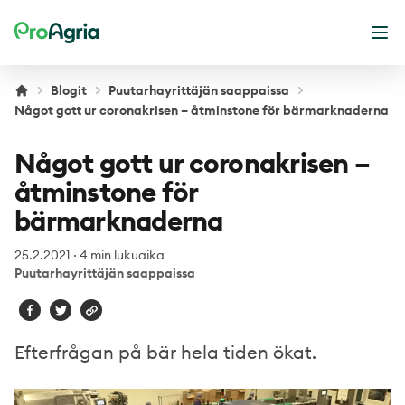
ProAgria
Ava
Blogit
Puutarhayrittäjän saappaissa
Något gott ur coronakrisen – åtminstone för bärmarknaderna
Något gott ur coronakrisen –
åtminstone för
bärmarknaderna
25.2.2021
·
4 min lukuaika
Puutarhayrittäjän saappaissa
Efterfrågan på bär hela tiden ökat.