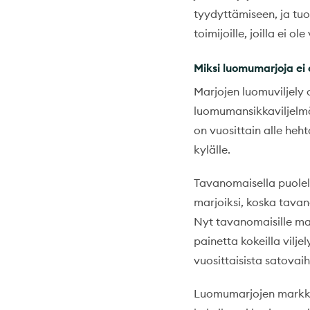
tyydyttämiseen, ja t
toimijoille, joilla ei o
Miksi luomumarjoja ei
Marjojen luomuviljely on
luomumansikkaviljelmän 
on vuosittain alle heh
kylälle.
Tavanomaisella puolel
marjoiksi, koska tava
Nyt tavanomaisille mar
painetta kokeilla vil
vuosittaisista satovaih
Luomumarjojen markkina