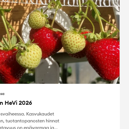
ssa
n HeVi 2026
osvaiheessa. Kasvukaudet
n, tuotantopanosten hinnat
tavuus on epävarmaa ja...