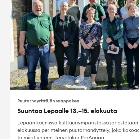
Puutarhayrittäjän saappaissa
Suuntaa Lepaalle 13.–15. elokuuta
Lepaan kauniissa kulttuuriympäristössä järjestetään 
elokuussa perinteinen puutarhanäyttely, joka kokoa
toimijat yhteen. Tervetuloa ProAgrian...