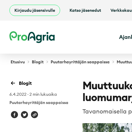
Kirjaudu jäsensivulle
Katso jäsenedut
Verkkoka
ProAgria
Ajan
Etusivu
Blogit
Puutarhayrittäjän saappaissa
Muuttuu
Muuttuuko 
Blogit
luomumarj
6.4.2022
·
2 min lukuaika
Puutarhayrittäjän saappaissa
Tavanomaisella p