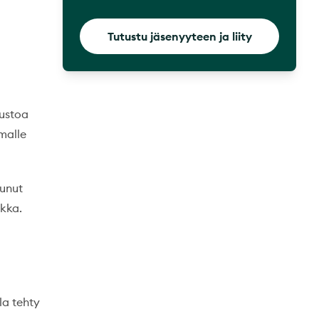
Tutustu jäsenyyteen ja liity
vustoa
malle
tunut
kka.
la tehty