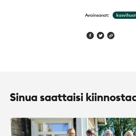
Avainsanat:
kasvihuo
Sinua saattaisi kiinnosta