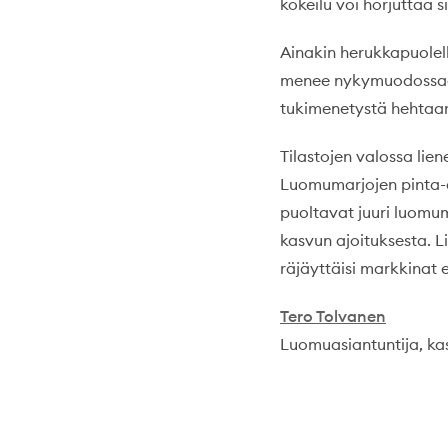
kokeilu voi horjuttaa s
Ainakin herukkapuolell
menee nykymuodossaan 
tukimenetystä hehtaari
Tilastojen valossa lie
Luomumarjojen pinta-al
puoltavat juuri luomu
kasvun ajoituksesta. L
räjäyttäisi markkinat ei
Tero Tolvanen
Luomuasiantuntija, ka