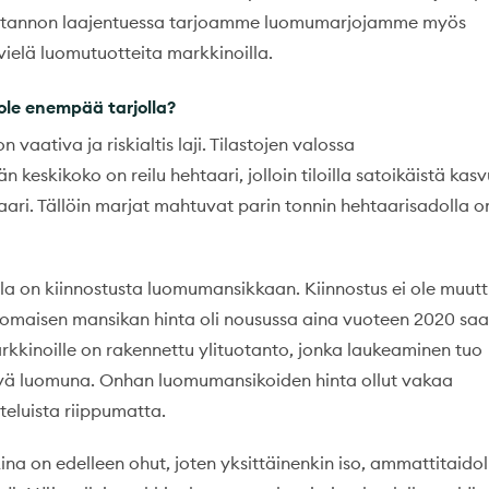
uotannon laajentuessa tarjoamme luomumarjojamme myös
le vielä luomutuotteita markkinoilla.
 ole enempää tarjolla?
 vaativa ja riskialtis laji. Tilastojen valossa
keskikoko on reilu hehtaari, jolloin tiloilla satoikäistä kas
taari. Tällöin marjat mahtuvat parin tonnin hehtaarisadolla o
la on kiinnostusta luomumansikkaan. Kiinnostus ei ole muut
nomaisen mansikan hinta oli nousussa aina vuoteen 2020 saa
kkinoille on rakennettu ylituotanto, jonka laukeaminen tuo
jelyä luomuna. Onhan luomumansikoiden hinta ollut vakaa
teluista riippumatta.
 on edelleen ohut, joten yksittäinenkin iso, ammattitaidol