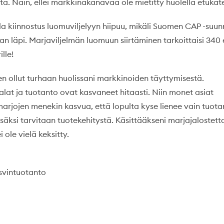
itä. Näin, ellei markkinakanavaa ole mietitty huolella etukät
a kiinnostus luomuviljelyyn hiipuu, mikäli Suomen CAP -suun
läpi. Marjaviljelmän luomuun siirtäminen tarkoittaisi 340
lle!
nen ollut turhaan huolissani markkinoiden täyttymisestä.
at ja tuotanto ovat kasvaneet hitaasti. Niin monet asiat
marjojen menekin kasvua, että lopulta kyse lienee vain tuot
isäksi tarvitaan tuotekehitystä. Käsittääkseni marjajalostetta
 ole vielä keksitty.
svintuotanto