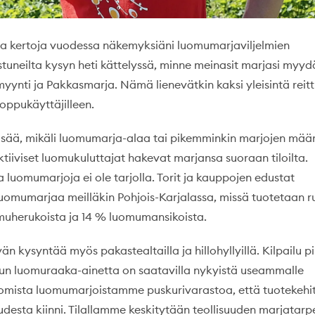
ta kertoja vuodessa näkemyksiäni luomumarjaviljelmien
tuneilta kysyn heti kättelyssä, minne meinasit marjasi myyd
amyynti ja Pakkasmarja. Nämä lienevätkin kaksi yleisintä reitt
oppukäyttäjilleen.
 lisää, mikäli luomumarja-alaa tai pikemminkin marjojen mää
tiiviset luomukuluttajat hakevat marjansa suoraan tiloilta.
a luomumarjoja ei ole tarjolla. Torit ja kauppojen edustat
uomumarjaa meilläkin Pohjois-Karjalassa, missä tuotetaan r
uherukoista ja 14 % luomumansikoista.
n kysyntää myös pakastealtailla ja hillohyllyillä. Kilpailu pi
 kun luomuraaka-ainetta on saatavilla nykyistä useammalle
 omista luomumarjoistamme puskurivarastoa, että tuotekehit
udesta kiinni. Tilallamme keskitytään teollisuuden marjatarp