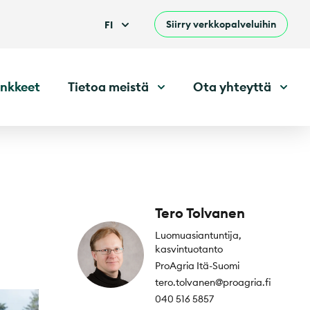
Siirry verkkopalveluihin
FI
nkkeet
Tietoa meistä
Ota yhteyttä
Tero Tolvanen
Luomuasiantuntija,
kasvintuotanto
ProAgria Itä-Suomi
tero.tolvanen@proagria.fi
040 516 5857