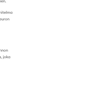
een.
nitelma
 euron
annon
, joka