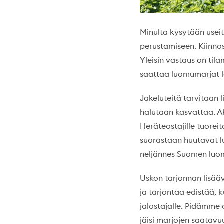
Minulta kysytään usei
perustamiseen. Kiinnos
Yleisin vastaus on til
saattaa luomumarjat l
Jakeluteitä tarvitaan
halutaan kasvattaa. Ak
Heräteostajille tuoreit
suorastaan huutavat l
neljännes Suomen luom
Uskon tarjonnan lisäävä
ja tarjontaa edistää,
jalostajalle. Pidämme
jäisi marjojen saatavu