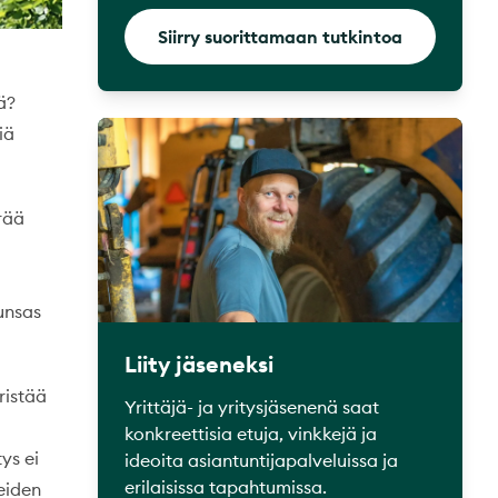
Siirry suorittamaan tutkintoa
ä?
iä
rää
unsas
Liity jäseneksi
ristää
Yrittäjä- ja yritysjäsenenä saat
konkreettisia etuja, vinkkejä ja
ys ei
ideoita asiantuntijapalveluissa ja
erilaisissa tapahtumissa.
eiden