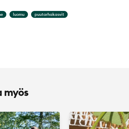
ne
luomu
puutarhakasvit
a myös