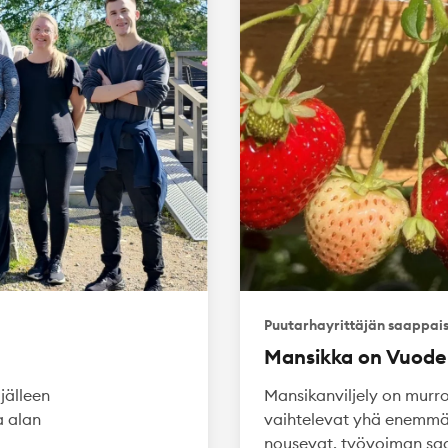
Puutarhayrittäjän saappai
Mansikka on Vuode
jälleen
Mansikanviljely on murr
a alan
vaihtelevat yhä enemmä
nousevat, työvoiman saa