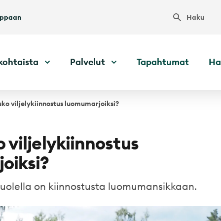
Haku
uppaan
kohtaista
Palvelut
Tapahtumat
Ha
ko viljelykiinnostus luomumarjoiksi?
viljelykiinnostus
oiksi?
uolella on kiinnostusta luomumansikkaan.