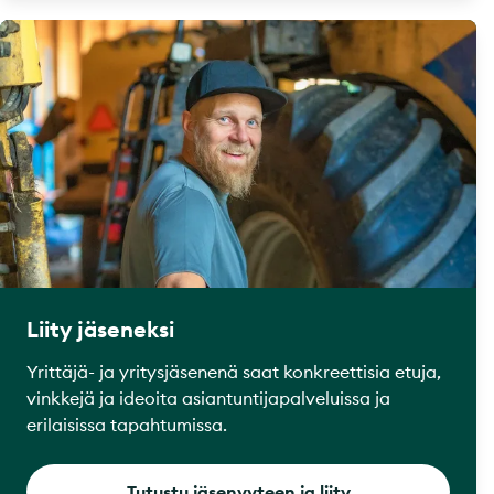
Liity jäseneksi
Yrittäjä- ja yritysjäsenenä saat konkreettisia etuja,
vinkkejä ja ideoita asiantuntijapalveluissa ja
erilaisissa tapahtumissa.
Tutustu jäsenyyteen ja liity