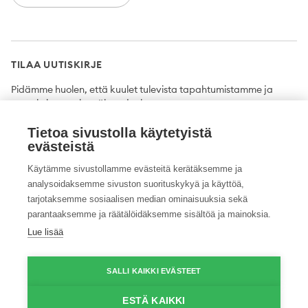
TILAA UUTISKIRJE
Pidämme huolen, että kuulet tulevista tapahtumistamme ja
uutuuksista ensimmäisten joukossa.
Tietoa sivustolla käytetyistä
Tilaa
evästeistä
Käytämme sivustollamme evästeitä kerätäksemme ja
analysoidaksemme sivuston suorituskykyä ja käyttöä,
tarjotaksemme sosiaalisen median ominaisuuksia sekä
Twitter
Facebook
YouTube
Instagram
LinkedIn
parantaaksemme ja räätälöidäksemme sisältöä ja mainoksia.
Lue lisää
Tietosuojaseloste
Saavutettavuusseloste
Ilmoituskanava
SALLI KAIKKI EVÄSTEET
© 2026 ProAgria. Kaikki oikeudet pidätetään.
ESTÄ KAIKKI