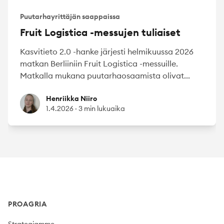
Puutarhayrittäjän saappaissa
Fruit Logistica -messujen tuliaiset
Kasvitieto 2.0 -hanke järjesti helmikuussa 2026
matkan Berliiniin Fruit Logistica -messuille.
Matkalla mukana puutarhaosaamista olivat...
Henriikka Niiro
Henriikka Niiro
1.4.2026
·
3 min lukuaika
Footer
PROAGRIA