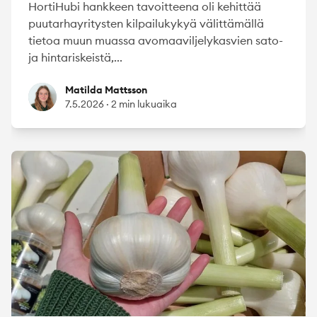
HortiHubi hankkeen tavoitteena oli kehittää
puutarhayritysten kilpailukykyä välittämällä
tietoa muun muassa avomaaviljelykasvien sato-
ja hintariskeistä,...
Matilda Mattsson
Matilda Mattsson
7.5.2026
·
2 min lukuaika