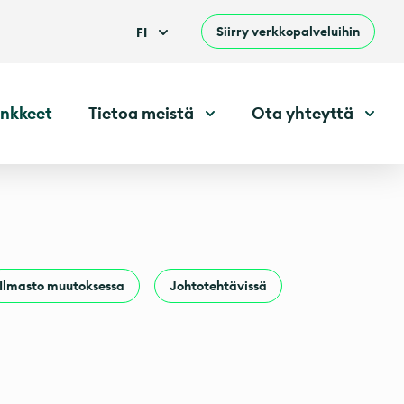
Siirry verkkopalveluihin
FI
nkkeet
Tietoa meistä
Ota yhteyttä
Ilmasto muutoksessa
Johtotehtävissä