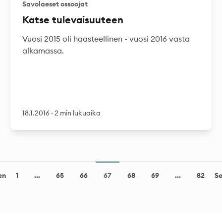
Savolaeset ossoojat
Katse tulevaisuuteen
Vuosi 2015 oli haasteellinen - vuosi 2016 vasta
alkamassa.
18.1.2016
·
2 min lukuaika
en
S
1
...
65
66
67
68
69
...
82