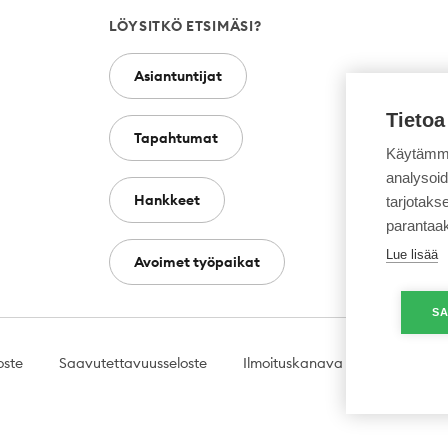
LÖYSITKÖ ETSIMÄSI?
Asiantuntijat
Tietoa
Tapahtumat
Käytämme
analysoi
Hankkeet
tarjotak
parantaa
Lue lisää
Avoimet työpaikat
SA
oste
Saavutettavuusseloste
Ilmoituskanava