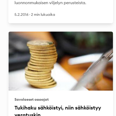
luonnonmukaisen viljelyn perusteista.
5.2.2016
·
2 min lukuaika
Savolaeset ossoojat
Tukihaku sähköistyi, niin sähköistyy
verotuskin