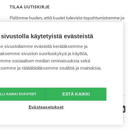
TILAA UUTISKIRJE
Pidämme huolen, että kuulet tulevista tapahtumistamme ja
uutuuksista ensimmäisten joukossa.
 sivustolla käytetyistä evästeistä
Tilaa
 sivustollamme evästeitä kerätäksemme ja
daksemme sivuston suorituskykyä ja käyttöä,
semme sosiaalisen median ominaisuuksia sekä
ksemme ja räätälöidäksemme sisältöä ja mainoksia.
ESTÄ KAIKKI
LLI KAIKKI EVÄSTEET
Evästeasetukset
Twitter
Facebook
YouTube
Instagram
LinkedI