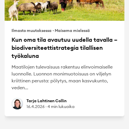
Ilmasto muutoksessa
·
Maisema mielessä
Kun oma tila avautuu uudella tavalla –
biodiversiteettistrategia tilallisen
työkaluna
Maatilojen tulevaisuus rakentuu elinvoimaiselle
luonnolle. Luonnon monimuotoisuus on viljelyn
kriittinen perusta: pölytys, maan kasvukunto,
veden...
Tarja Lahtinen Collin
Tarja Lahtinen Collin
16.4.2026
·
4 min lukuaika