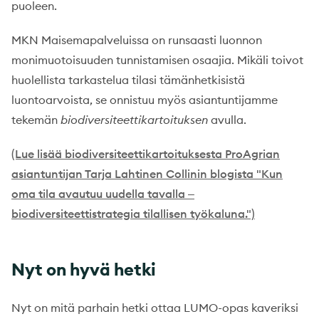
puoleen.
MKN Maisemapalveluissa on runsaasti luonnon
monimuotoisuuden tunnistamisen osaajia. Mikäli toivot
huolellista tarkastelua tilasi tämänhetkisistä
luontoarvoista, se onnistuu myös asiantuntijamme
tekemän
biodiversiteettikartoituksen
avulla.
(Lue lisää biodiversiteettikartoituksesta ProAgrian
asiantuntijan Tarja Lahtinen Collinin blogista "Kun
oma tila avautuu uudella tavalla
–
biodiversiteettistrategia tilallisen työkaluna.")
Nyt on hyvä hetki
Nyt on mitä parhain hetki ottaa LUMO-opas kaveriksi