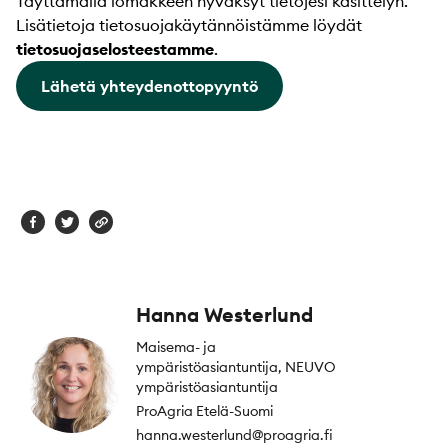
Täyttämällä lomakkeen hyväksyt tietojesi käsittelyn.
Lisätietoja tietosuojakäytännöistämme löydät
tietosuojaselosteestamme
.
Lähetä yhteydenottopyyntö
Hanna Westerlund
Maisema- ja
ympäristöasiantuntija, NEUVO
ympäristöasiantuntija
ProAgria Etelä-Suomi
hanna.westerlund@proagria.fi