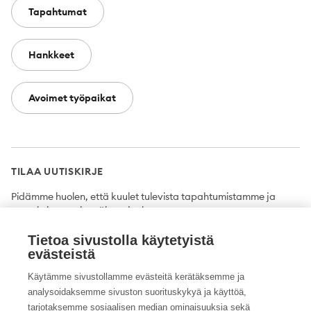
Tapahtumat
Hankkeet
Avoimet työpaikat
TILAA UUTISKIRJE
Pidämme huolen, että kuulet tulevista tapahtumistamme ja
uutuuksista ensimmäisten joukossa.
Tietoa sivustolla käytetyistä
Tilaa
evästeistä
Käytämme sivustollamme evästeitä kerätäksemme ja
analysoidaksemme sivuston suorituskykyä ja käyttöä,
tarjotaksemme sosiaalisen median ominaisuuksia sekä