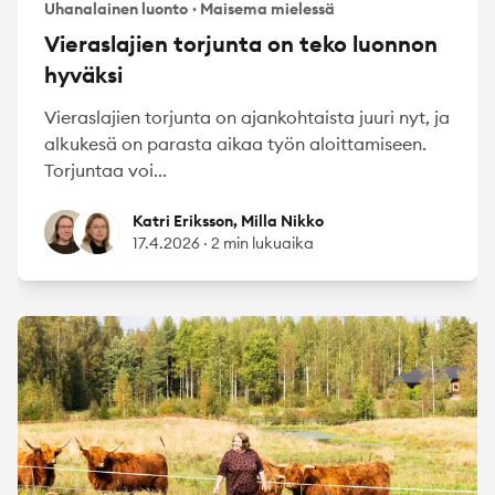
Uhanalainen luonto
·
Maisema mielessä
Vieraslajien torjunta on teko luonnon
hyväksi
Vieraslajien torjunta on ajankohtaista juuri nyt, ja
alkukesä on parasta aikaa työn aloittamiseen.
Torjuntaa voi...
Katri Eriksson
Milla Nikko
Katri Eriksson, Milla Nikko
17.4.2026
·
2 min lukuaika