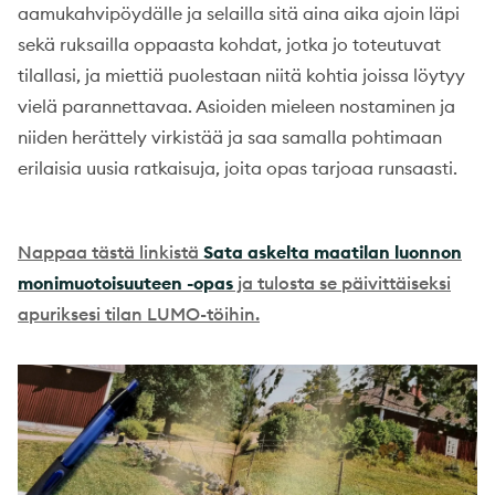
aamukahvipöydälle ja selailla sitä aina aika ajoin läpi
sekä ruksailla oppaasta kohdat, jotka jo toteutuvat
tilallasi, ja miettiä puolestaan niitä kohtia joissa löytyy
vielä parannettavaa. Asioiden mieleen nostaminen ja
niiden herättely virkistää ja saa samalla pohtimaan
erilaisia uusia ratkaisuja, joita opas tarjoaa runsaasti.
Nappaa tästä linkistä
Sata askelta maatilan luonnon
monimuotoisuuteen
-opas
ja tulosta se päivittäiseksi
apuriksesi tilan LUMO-töihin.