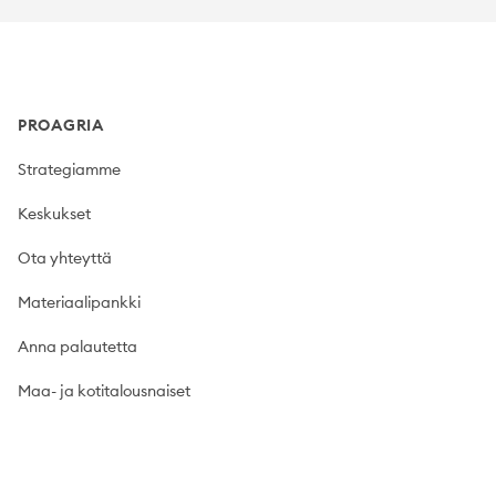
Footer
PROAGRIA
Strategiamme
Keskukset
Ota yhteyttä
Materiaalipankki
Anna palautetta
Maa- ja kotitalousnaiset