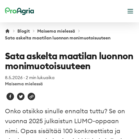
ProAgria
Ava
Blogit
Maisema mielessä
Sata askelta maatilan luonnon monimuotoisuuteen
Sata askelta maatilan luonnon
monimuotoisuuteen
8.5.2026
·
2 min lukuaika
Maisema mielessä
Onko otsikko sinulle ennalta tuttu? Se on
vuonna 2025 julkaistun LUMO-oppaan
nimi. Opas sisältää 100 konkreettista ja