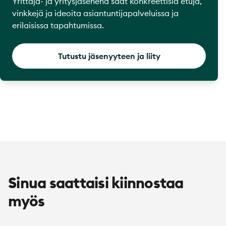
Yrittäjä- ja yritysjäsenenä saat konkreettisia etuja,
vinkkejä ja ideoita asiantuntijapalveluissa ja
erilaisissa tapahtumissa.
Tutustu jäsenyyteen ja liity
Sinua saattaisi kiinnostaa
myös