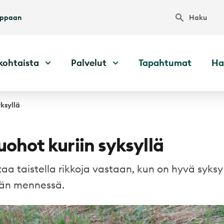
Haku
uppaan
kohtaista
Palvelut
Tapahtumat
Ha
yksyllä
uohot kuriin syksyllä
aa taistella rikkoja vastaan, kun on hyvä syksy 
hän mennessä.