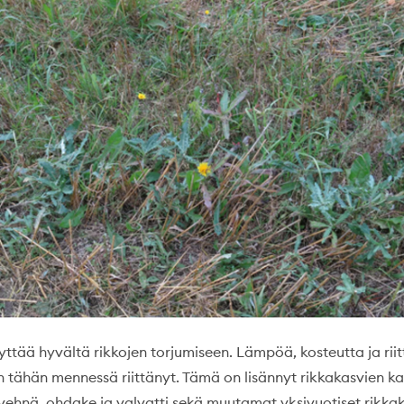
ttää hyvältä rikkojen torjumiseen. Lämpöä, kosteutta ja rii
n tähän mennessä riittänyt. Tämä on lisännyt rikkakasvien kas
avehnä, ohdake ja valvatti sekä muutamat yksivuotiset rikka