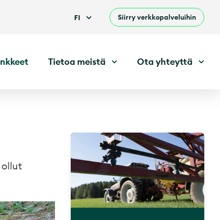
Siirry verkkopalveluihin
FI
nkkeet
Tietoa meistä
Ota yhteyttä
ollut