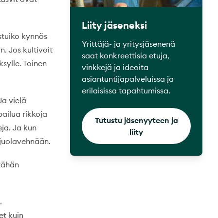
Liity jäseneksi
istuiko kynnös
Yrittäjä- ja yritysjäsenenä
. Jos kultivoit
saat konkreettisia etuja,
sylle. Toinen
vinkkejä ja ideoita
asiantuntijapalveluissa ja
erilaisissa tapahtumissa.
Ja vielä
pailua rikkoja
Tutustu jäsenyyteen ja
eja. Ja kun
liity
 juolavehnään.
 tähän
.
et kuin