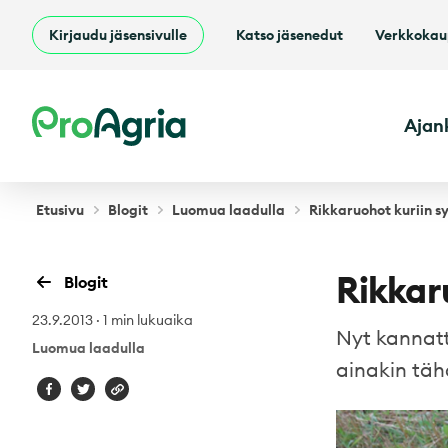
Kirjaudu jäsensivulle
Katso jäsenedut
Verkkoka
ProAgria
Ajan
Etusivu
Blogit
Luomua laadulla
Rikkaruohot kuriin s
Rikkar
Blogit
23.9.2013
·
1 min lukuaika
Nyt kannatt
Luomua laadulla
ainakin tä