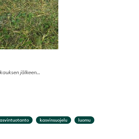
skauksen jälkeen…
asvintuotanto
kasvinsuojelu
luomu