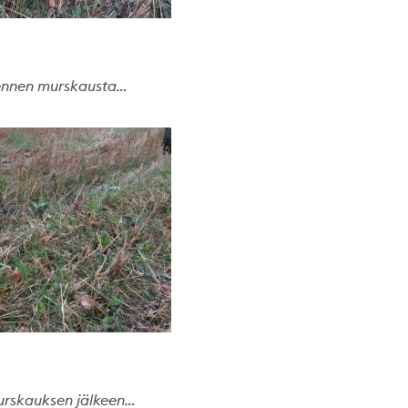
ennen murskausta…
rskauksen jälkeen…