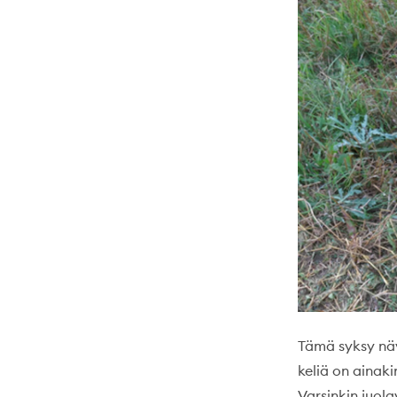
Tämä syksy näy
keliä on ainaki
Varsinkin juol