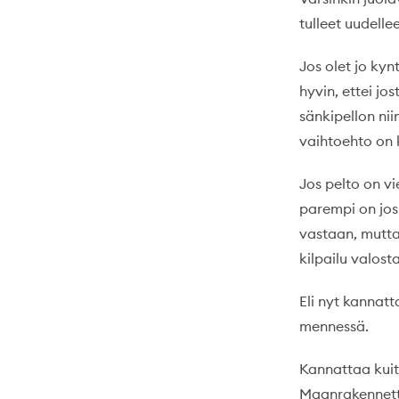
tulleet uudellee
Jos olet jo kyn
hyvin, ettei jo
sänkipellon nii
vaihtoehto on k
Jos pelto on v
parempi on jos 
vastaan, mutta 
kilpailu valost
Eli nyt kannatt
mennessä.
Kannattaa kuit
Maanrakennetta