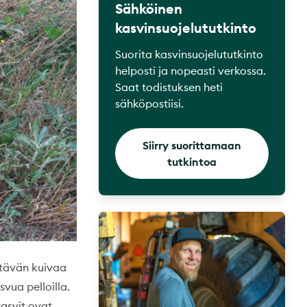
Sähköinen
kasvinsuojelututkinto
Suorita kasvinsuojelututkinto
helposti ja nopeasti verkossa.
Saat todistuksen heti
sähköpostiisi.
Siirry suorittamaan
tutkintoa
ttävän kuivaa
vua pelloilla.
kasvit ovat