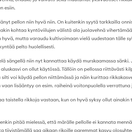
n esiin.
tänyt pellon niin hyvä niin. On kuitenkin syytä tarkkailla onn
stakin kohtaa kyntöviilujen välistä ala juolavehnä vihertämään
n hyvä, mutta varaudu kultivoimaan vielä uudestaan tälle syk
yntää pelto huolellisesti.
ielä sängellä niin nyt kannattaa käydä murskaamassa sänki. 
aluskasvi on ollut käytössä. Tällöin on pellossa riittävästi kil
silti voi käydä pellon niittämässä ja näin kurittaa rikkakasv
a vaan lisääntyy on esim. raiheinä voitonpuolella verrattuna
aa taistella rikkoja vastaan, kun on hyvä syksy ollut ainakin
enkin pitää mielessä, että märälle pellolle ei kannata mennä
 tiivistämällä saa aikaan rikoille paremmat kasvu olosuhte