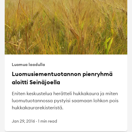
Luomua laadulla
Luomusiementuotannon pienryhmä
aloitti Seinäjoella
Eniten keskustelua herätteli hukkakaura ja miten
luomutuotannossa pystyisi saamaan lohkon pois
hukkakaurarekisteristä.
Jan 29, 2016
·
1 min read