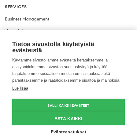
SERVICES
Business Management
Financial Management
Plant production
Tietoa sivustolla käytetyistä
evästeistä
Livestock production
Käytämme sivustollamme evästeitä kerätäksemme ja
analysoidaksemme sivuston suorituskykyä ja käyttöä,
Climate solutions
tarjotaksemme sosiaalisen median ominaisuuksia sekä
parantaaksemme ja räätälöidäksemme sisältöä ja mainoksia.
Lue lisää
Twitter
Facebook
LinkedIn
YouTube
Instagram
Pinterest
GitHub
Vimeo
SALLI KAIKKI EVÄSTEET
© 2026 ProAgria. All rights reserved.
ESTÄ KAIKKI
Evästeasetukset