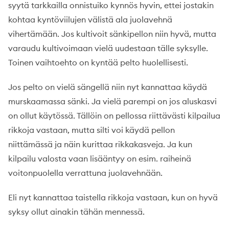
syytä tarkkailla onnistuiko kynnös hyvin, ettei jostakin
kohtaa kyntöviilujen välistä ala juolavehnä
vihertämään. Jos kultivoit sänkipellon niin hyvä, mutta
varaudu kultivoimaan vielä uudestaan tälle syksylle.
Toinen vaihtoehto on kyntää pelto huolellisesti.
Jos pelto on vielä sängellä niin nyt kannattaa käydä
murskaamassa sänki. Ja vielä parempi on jos aluskasvi
on ollut käytössä. Tällöin on pellossa riittävästi kilpailua
rikkoja vastaan, mutta silti voi käydä pellon
niittämässä ja näin kurittaa rikkakasveja. Ja kun
kilpailu valosta vaan lisääntyy on esim. raiheinä
voitonpuolella verrattuna juolavehnään.
Eli nyt kannattaa taistella rikkoja vastaan, kun on hyvä
syksy ollut ainakin tähän mennessä.