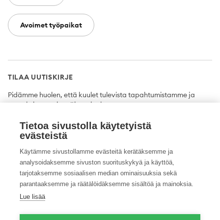
Avoimet työpaikat
TILAA UUTISKIRJE
Pidämme huolen, että kuulet tulevista tapahtumistamme ja
uutuuksista ensimmäisten joukossa.
Tietoa sivustolla käytetyistä
Tilaa
evästeistä
Käytämme sivustollamme evästeitä kerätäksemme ja
analysoidaksemme sivuston suorituskykyä ja käyttöä,
tarjotaksemme sosiaalisen median ominaisuuksia sekä
Twitter
Facebook
YouTube
Instagram
LinkedIn
parantaaksemme ja räätälöidäksemme sisältöä ja mainoksia.
Lue lisää
Tietosuojaseloste
Saavutettavuusseloste
Ilmoituskanava