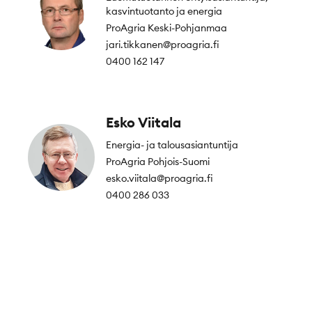
kasvintuotanto ja energia
ProAgria Keski-Pohjanmaa
jari.tikkanen@proagria.fi
0400 162 147
Esko Viitala
Energia- ja talousasiantuntija
ProAgria Pohjois-Suomi
esko.viitala@proagria.fi
0400 286 033
Footer