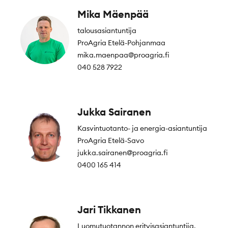
Mika Mäenpää
talousasiantuntija
ProAgria Etelä-Pohjanmaa
mika.maenpaa@proagria.fi
040 528 7922
Jukka Sairanen
Kasvintuotanto- ja energia-asiantuntija
ProAgria Etelä-Savo
jukka.sairanen@proagria.fi
0400 165 414
Jari Tikkanen
Luomutuotannon erityisasiantuntija,