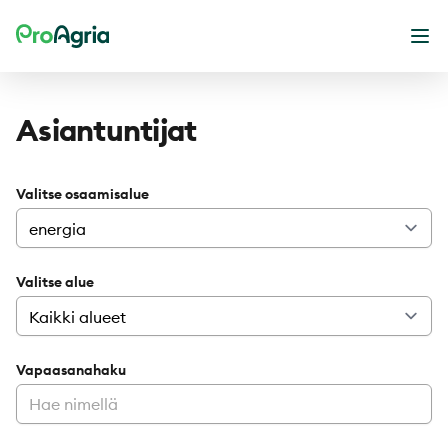
ProAgria
Ava
Asiantuntijat
Valitse osaamisalue
Valitse alue
Vapaasanahaku