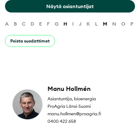
Näytä asiantuntijat
A
B
C
D
E
F
G
H
I
J
K
L
M
N
O
P
Poista suodattimet
Manu Hollmén
Asiantuntija, bioenergia
ProAgria Länsi-Suomi
manu.hollmen@proagria.fi
0400 422 658