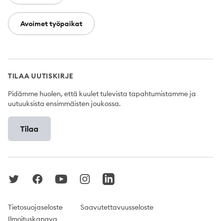
Avoimet työpaikat
TILAA UUTISKIRJE
Pidämme huolen, että kuulet tulevista tapahtumistamme ja
uutuuksista ensimmäisten joukossa.
Tilaa
Twitter
Facebook
YouTube
Instagram
LinkedIn
Tietosuojaseloste
Saavutettavuusseloste
Ilmoituskanava