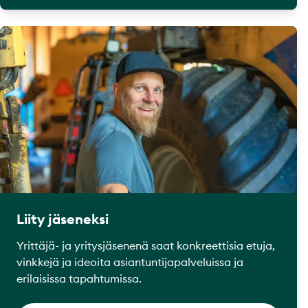
Liity jäseneksi
Yrittäjä- ja yritysjäsenenä saat konkreettisia etuja,
vinkkejä ja ideoita asiantuntijapalveluissa ja
erilaisissa tapahtumissa.