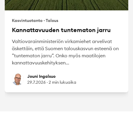
Kasvintuotanto
·
Talous
Kannattavuuden tuntematon jarru
Valtiovarainministeriön virkamiehet arvelivat
äskettäin, että Suomen talouskasvun esteenä on
”tuntematon jarru”. Onko myös maatilojen
kannattavuuskehityksen...
Jouni Ingalsuo
Jouni Ingalsuo
29.7.2026
·
2 min lukuaika
Footer