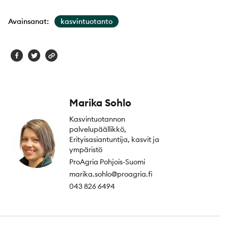
Avainsanat:
kasvintuotanto
Marika Sohlo
Kasvintuotannon
palvelupäällikkö,
Erityisasiantuntija, kasvit ja
ympäristö
ProAgria Pohjois-Suomi
marika.sohlo@proagria.fi
043 826 6494