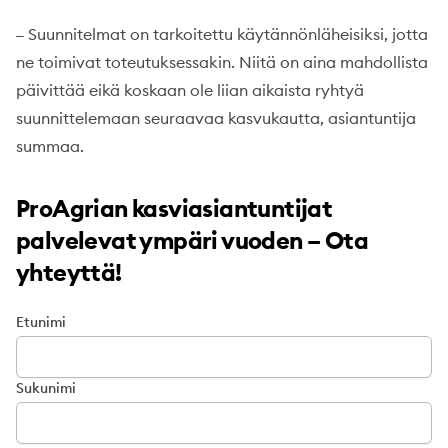
Suunnitelmat on tarkoitettu käytännönläheisiksi, jotta
–
ne toimivat toteutuksessakin. Niitä on aina mahdollista
päivittää eikä koskaan ole liian aikaista ryhtyä
suunnittelemaan seuraavaa kasvukautta, asiantuntija
summaa.
ProAgrian kasviasiantuntijat
palvelevat ympäri vuoden – Ota
yhteyttä!
Etunimi
Sukunimi