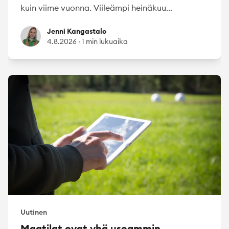
kuin viime vuonna. Viileämpi heinäkuu...
Jenni Kangastalo
Jenni Kangastalo
4.8.2026
·
1 min lukuaika
Uutinen
Maatilat ovat yhä useammin