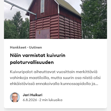
Hankkeet
·
Uutinen
Näin varmistat kuivurin
paloturvallisuuden
Kuivuripalot aiheuttavat vuosittain merkittäviä
vahinkoja maatiloilla, mutta suurin osa niistä olisi
ehkäistävissä ennakoivalla kunnossapidolla ja...
Jari Huikuri
Jari Huikuri
6.8.2026
·
2 min lukuaika