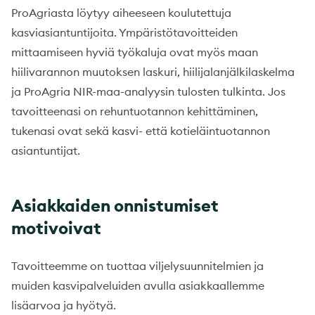
ProAgriasta löytyy aiheeseen koulutettuja
kasviasiantuntijoita. Ympäristötavoitteiden
mittaamiseen hyviä työkaluja ovat myös maan
hiilivarannon muutoksen
laskuri, hiilijalanjälkilaskelma
ja ProAgria NIR-maa-analyysin tulosten tulkinta. Jos
tavoitteenasi on rehuntuotannon kehittäminen,
tukenasi ovat sekä kasvi- että kotieläintuotannon
asiantuntijat.
Asiakkaiden onnistumiset
motivoivat
Tavoitteemme on tuottaa viljelysuunnitelmien ja
muiden kasvipalveluiden avulla asiakkaallemme
lisäarvoa ja hyötyä.