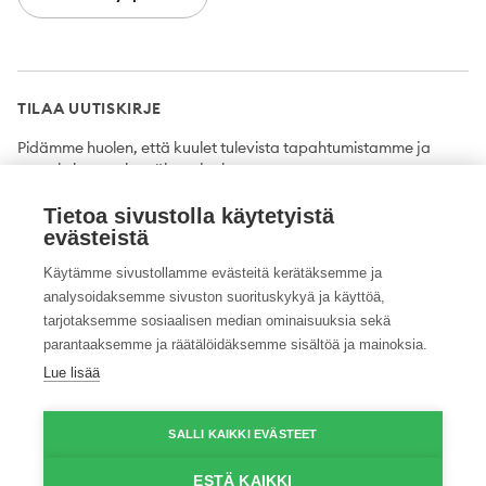
TILAA UUTISKIRJE
Pidämme huolen, että kuulet tulevista tapahtumistamme ja
uutuuksista ensimmäisten joukossa.
Tietoa sivustolla käytetyistä
Tilaa
evästeistä
Käytämme sivustollamme evästeitä kerätäksemme ja
analysoidaksemme sivuston suorituskykyä ja käyttöä,
tarjotaksemme sosiaalisen median ominaisuuksia sekä
Twitter
Facebook
YouTube
Instagram
LinkedIn
parantaaksemme ja räätälöidäksemme sisältöä ja mainoksia.
Lue lisää
Tietosuojaseloste
Saavutettavuusseloste
Ilmoituskanava
SALLI KAIKKI EVÄSTEET
© 2026 ProAgria. Kaikki oikeudet pidätetään.
ESTÄ KAIKKI