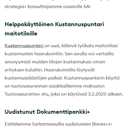
strategia+ konsulttejamme osastolle 5A!
Helppokäyttöinen Kustannuspuntari
maitotiloille
Kustannuspuntari
on uusi, kätevä työkalu maitotilasi
kustannusten haarukointiin. Sen avulla voi vertailla
anonyymisti muiden tilojen kustannuksia oman
yrityksen kuluihin. Haarukoinnilla löytyvät
kustannussäästöjen paikat. Kustannuspuntarin käyttö
on tuotosseurannan asiakkaillemme maksuton
Tuotosseuranta+ etu, joka on käytössä 3.2.2020 alkaen.
Uudistunut Dokumenttipankki+
Esittelemme Sarkamessuilla uudistuneen Bisnes+:n