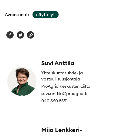
Avainsanat:
näyttelyt
Suvi Anttila
Yhteiskuntasuhde- ja
vastuullisuusjohtaja
ProAgria Keskusten Liitto
suvi.anttila@proagria.fi
040 560 8551
Miia Lenkkeri-