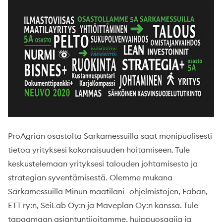
ProAgrian osastolta Sarkamessuilla saat monipuolisesti
tietoa yrityksesi kokonaisuuden hoitamiseen. Tule
keskustelemaan yrityksesi talouden johtamisesta ja
strategian syventämisestä. Olemme mukana
Sarkamessuilla Minun maatilani -ohjelmistojen, Faban,
ETT ry:n, SeiLab Oy:n ja Maveplan Oy:n kanssa. Tule
tapaamaan asiantuntijoitamme, huippuosaajia ja