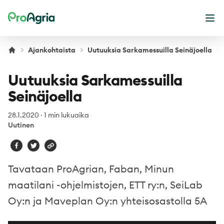
ProAgria
Ava
Ajankohtaista
Uutuuksia Sarkamessuilla Seinäjoella
Uutuuksia Sarkamessuilla
Seinäjoella
28.1.2020
·
1 min lukuaika
Uutinen
Tavataan ProAgrian, Faban, Minun
maatilani -ohjelmistojen, ETT ry:n, SeiLab
Oy:n ja Maveplan Oy:n yhteisosastolla 5A