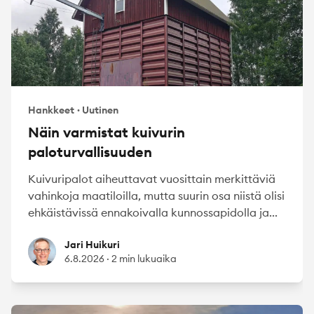
Hankkeet
·
Uutinen
Näin varmistat kuivurin
paloturvallisuuden
Kuivuripalot aiheuttavat vuosittain merkittäviä
vahinkoja maatiloilla, mutta suurin osa niistä olisi
ehkäistävissä ennakoivalla kunnossapidolla ja...
Jari Huikuri
Jari Huikuri
6.8.2026
·
2 min lukuaika