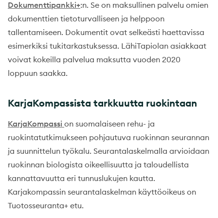
Dokumenttipankki+
:n. Se on maksullinen palvelu omien
dokumenttien tietoturvalliseen ja helppoon
tallentamiseen. Dokumentit ovat selkeästi haettavissa
esimerkiksi tukitarkastuksessa. LähiTapiolan asiakkaat
voivat kokeilla palvelua maksutta vuoden 2020
loppuun saakka.
KarjaKompassista tarkkuutta ruokintaan
KarjaKompassi
on suomalaiseen rehu- ja
ruokintatutkimukseen pohjautuva ruokinnan seurannan
ja suunnittelun työkalu. Seurantalaskelmalla arvioidaan
ruokinnan biologista oikeellisuutta ja taloudellista
kannattavuutta eri tunnuslukujen kautta.
Karjakompassin seurantalaskelman käyttöoikeus on
Tuotosseuranta+ etu.