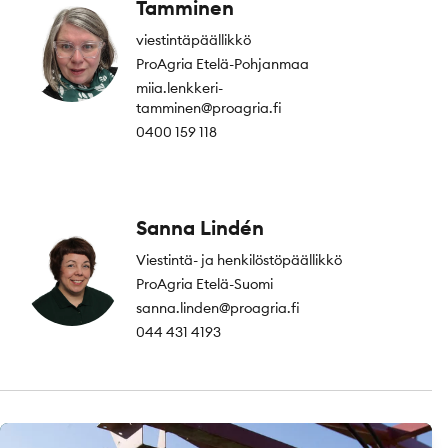
Tamminen
viestintäpäällikkö
ProAgria Etelä-Pohjanmaa
miia.lenkkeri-
tamminen@proagria.fi
0400 159 118
Sanna Lindén
Viestintä- ja henkilöstöpäällikkö
ProAgria Etelä-Suomi
sanna.linden@proagria.fi
044 431 4193