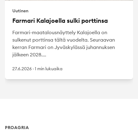
Uutinen
Farmari Kalajoella sulki porttinsa
Farmari-maatalousnäyttely Kalajoella on
sulkenut porttinsa tältä vuodelta. Seuraavan
kerran Farmari on Jyväskylässä juhannuksen
jälkeen 2028....
27.6.2026
·
1 min lukuaika
Footer
PROAGRIA