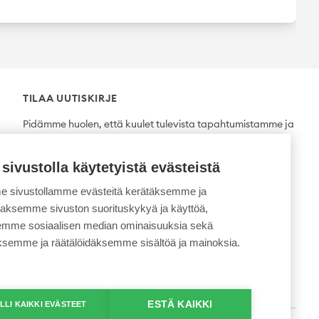
TILAA UUTISKIRJE
Pidämme huolen, että kuulet tulevista tapahtumistamme ja
uutuuksista ensimmäisten joukossa.
 sivustolla käytetyistä evästeistä
Tilaa
 sivustollamme evästeitä kerätäksemme ja
daksemme sivuston suorituskykyä ja käyttöä,
semme sosiaalisen median ominaisuuksia sekä
ksemme ja räätälöidäksemme sisältöä ja mainoksia.
ESTÄ KAIKKI
LLI KAIKKI EVÄSTEET