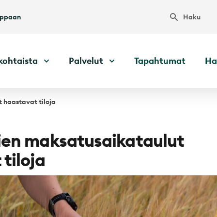
Haku
uppaan
kohtaista
Palvelut
Tapahtumat
Ha
 haastavat tiloja
ien maksatusaikataulut
tiloja