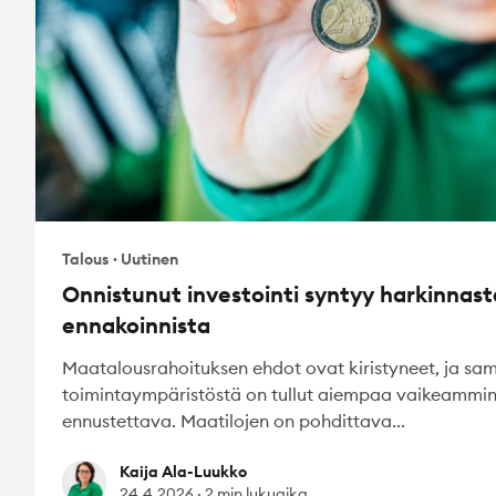
Talous
·
Uutinen
Onnistunut investointi syntyy harkinnast
ennakoinnista
Maatalousrahoituksen ehdot ovat kiristyneet, ja sam
toimintaympäristöstä on tullut aiempaa vaikeammi
ennustettava. Maatilojen on pohdittava...
Kaija Ala-Luukko
Kaija Ala-Luukko
24.4.2026
·
2 min lukuaika