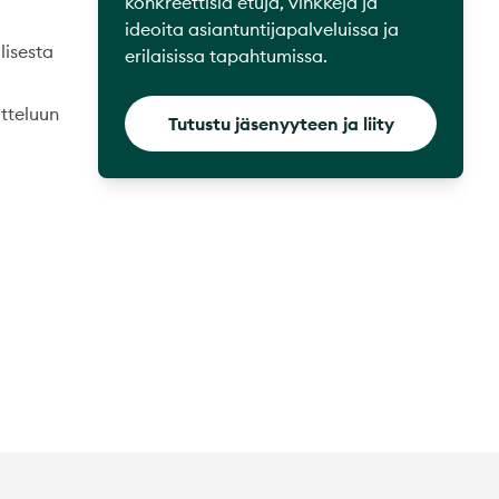
konkreettisia etuja, vinkkejä ja
ideoita asiantuntijapalveluissa ja
lisesta
erilaisissa tapahtumissa.
itteluun
Tutustu jäsenyyteen ja liity