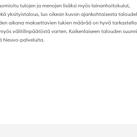
huomioitu tulojen ja menojen lisäksi myös lainanhoitokulut,
ekä yksityistalous, luo oikean kuvan ajankohtaisesta taloudel
den aikana maksettavien tukien määrää on hyvä tarkastella
myös välitilinpäätöstä varten. Kaikenlaiseen talouden suunn
ä Neuvo-palveluita.