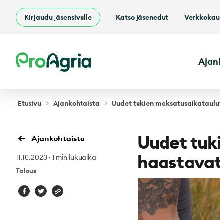
Kirjaudu jäsensivulle
Katso jäsenedut
Verkkoka
ProAgria
Ajan
Etusivu
Ajankohtaista
Uudet tukien maksatusaikataulut
Uudet tuk
Ajankohtaista
haastavat 
11.10.2023
·
1 min lukuaika
Talous