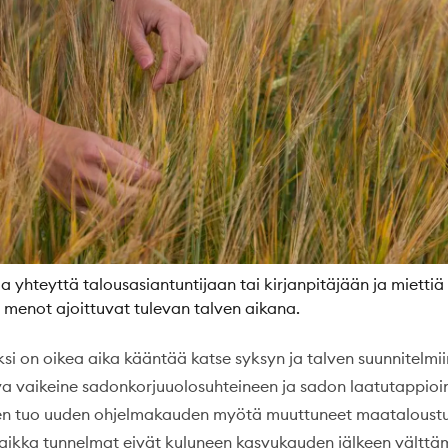
a yhteyttä talousasiantuntijaan tai kirjanpitäjään ja miettiä
a menot ajoittuvat tulevan talven aikana.
i on oikea aika kääntää katse syksyn ja talven suunnitelmii
va vaikeine sadonkorjuuolosuhteineen ja sadon laatutappioi
een tuo uuden ohjelmakauden myötä muuttuneet maataloust
aikka tunnelmat eivät kuluneen kasvukauden jälkeen välttä