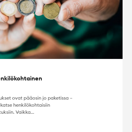
enkilökohtainen
kset ovat pääosin jo paketissa –
katse henkilökohtaisiin
uksiin. Vaikka...