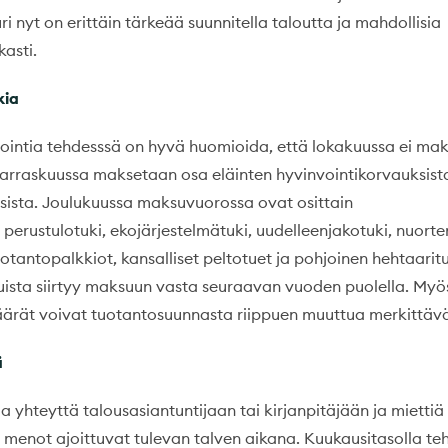
uri nyt on erittäin tärkeää suunnitella taloutta ja mahdollisia
kasti.
kia
tointia tehdesssä on hyvä huomioida, että lokakuussa ei ma
Marraskuussa maksetaan osa eläinten hyvinvointikorvauksist
ista. Joulukuussa maksuvuorossa ovat osittain
perustulotuki, ekojärjestelmätuki, uudelleenjakotuki, nuorte
 tuotantopalkkiot, kansalliset peltotuet ja pohjoinen hehtaaritu
tuista siirtyy maksuun vasta seuraavan vuoden puolella. Myö
äärät voivat tuotantosuunnasta riippuen muuttua merkittävä
ä
a yhteyttä talousasiantuntijaan tai kirjanpitäjään ja miettiä
a menot ajoittuvat tulevan talven aikana. Kuukausitasolla te