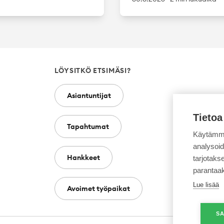
LÖYSITKÖ ETSIMÄSI?
Asiantuntijat
Tietoa
Tapahtumat
Käytämme
analysoi
Hankkeet
tarjotak
parantaa
Lue lisää
Avoimet työpaikat
SA