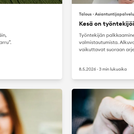
Talous
·
Asiantuntijapalvel
Kesä on työntekijö
in,
Työntekijän palkkaaminen
rru”.
valmistautumista. Alkuva
vaikuttavat suoraan arjen
8.5.2026
·
3 min lukuaika