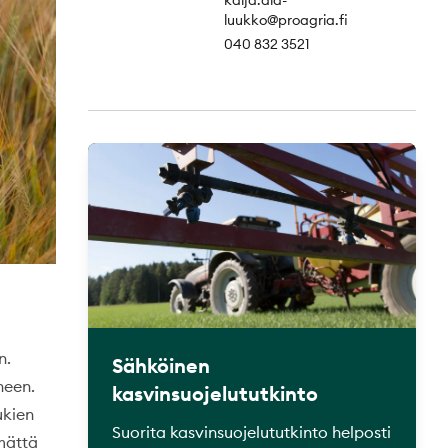
kaija.ala-
luukko@proagria.fi
040 832 3521
n.
Sähköinen
neen.
kasvinsuojelututkinto
ukien
Suorita kasvinsuojelututkinto helposti
mättä