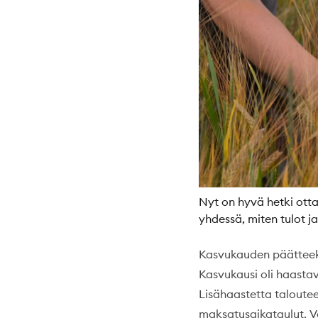
Nyt on hyvä hetki otta
yhdessä, miten tulot j
Kasvukauden päätteeks
Kasvukausi oli haasta
Lisähaastetta talout
maksatusaikataulut. V