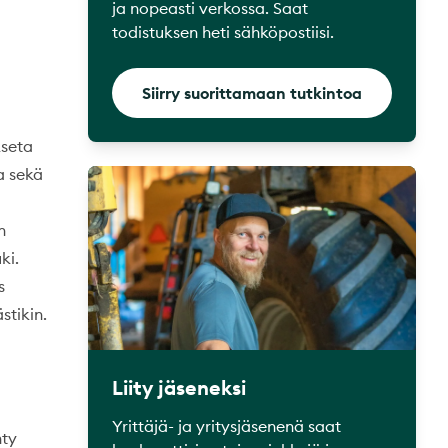
ja nopeasti verkossa. Saat
todistuksen heti sähköpostiisi.
Siirry suorittamaan tutkintoa
kseta
a sekä
n
ki.
s
stikin.
Liity jäseneksi
Yrittäjä- ja yritysjäsenenä saat
hty