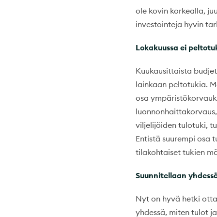
ole kovin korkealla, ju
investointeja hyvin tar
Lokakuussa ei peltotu
Kuukausittaista budje
lainkaan peltotukia. 
osa ympäristökorvauks
luonnonhaittakorvaus, 
viljelijöiden tulotuki,
Entistä suurempi osa 
tilakohtaiset tukien m
Suunnitellaan yhdess
Nyt on hyvä hetki otta
yhdessä, miten tulot j