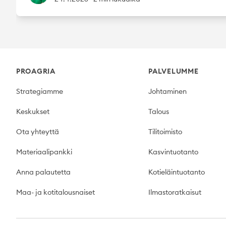
Footer
PROAGRIA
PALVELUMME
Strategiamme
Johtaminen
Keskukset
Talous
Ota yhteyttä
Tilitoimisto
Materiaalipankki
Kasvintuotanto
Anna palautetta
Kotieläintuotanto
Maa- ja kotitalousnaiset
Ilmastoratkaisut