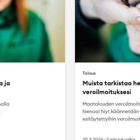
Talous
a ja
Muista tarkistaa h
veroilmoituksesi
alla
Maatalouden veroilmoitu
n
hienoa! Nyt käännetään 
esitäytettyihin veroilmoit
30.3.2026
·
2 min lukuaika