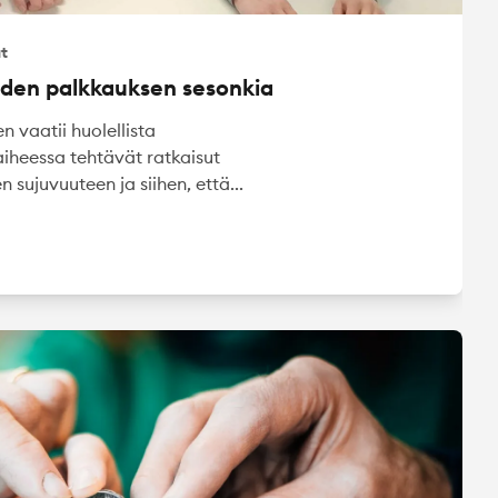
ut
iden palkkauksen sesonkia
 vaatii huolellista
iheessa tehtävät ratkaisut
 sujuvuuteen ja siihen, että...