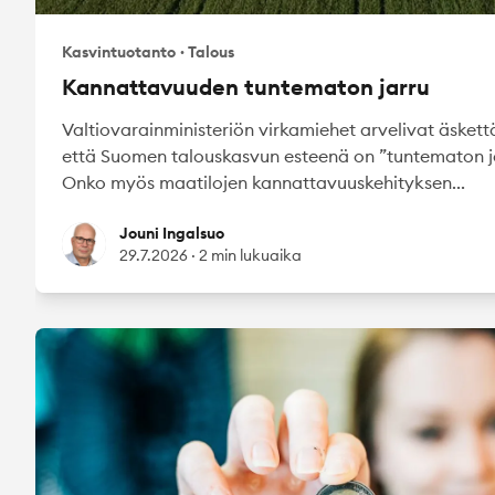
Kasvintuotanto
·
Talous
Kannattavuuden tuntematon jarru
Valtiovarainministeriön virkamiehet arvelivat äskettä
että Suomen talouskasvun esteenä on ”tuntematon ja
Onko myös maatilojen kannattavuuskehityksen...
Jouni Ingalsuo
Jouni Ingalsuo
29.7.2026
·
2 min lukuaika