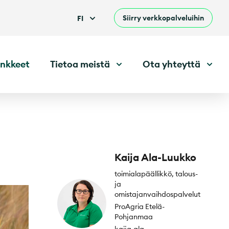
Siirry verkkopalveluihin
FI
nkkeet
Tietoa meistä
Ota yhteyttä
Kaija Ala-Luukko
toimialapäällikkö, talous-
ja
omistajanvaihdospalvelut
ProAgria Etelä-
Pohjanmaa