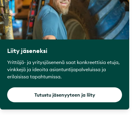
Liity jäseneksi
Yrittäjä- ja yritysjäsenenä saat konkreettisia etuja,
vinkkejä ja ideoita asiantuntijapalveluissa ja
erilaisissa tapahtumissa.
Tutustu jäsenyyteen ja liity