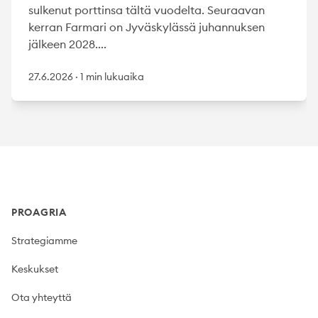
sulkenut porttinsa tältä vuodelta. Seuraavan
kerran Farmari on Jyväskylässä juhannuksen
jälkeen 2028....
27.6.2026
·
1 min lukuaika
Footer
PROAGRIA
Strategiamme
Keskukset
Ota yhteyttä