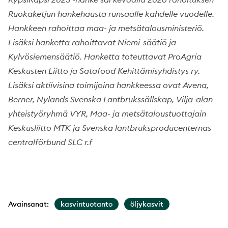
Ruokaketjun hankehausta runsaalle kahdelle vuodelle.
Hankkeen rahoittaa maa- ja metsätalousministeriö.
Lisäksi hanketta rahoittavat Niemi-säätiö ja
Kylvösiemensäätiö. Hanketta toteuttavat ProAgria
Keskusten Liitto ja Satafood Kehittämisyhdistys ry.
Lisäksi aktiivisina toimijoina hankkeessa ovat Avena,
Berner, Nylands Svenska Lantbrukssällskap, Vilja-alan
yhteistyöryhmä VYR, Maa- ja metsätaloustuottajain
Keskusliitto MTK ja Svenska lantbruksproducenternas
centralförbund SLC r.f
Avainsanat:
kasvintuotanto
öljykasvit