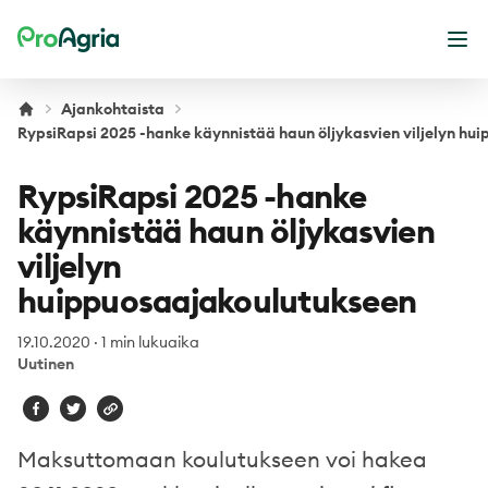
ProAgria
Ava
Ajankohtaista
RypsiRapsi 2025 -hanke käynnistää haun öljykasvien viljelyn hu
RypsiRapsi 2025 -hanke
käynnistää haun öljykasvien
viljelyn
huippuosaajakoulutukseen
19.10.2020
·
1 min lukuaika
Uutinen
Maksuttomaan koulutukseen voi hakea