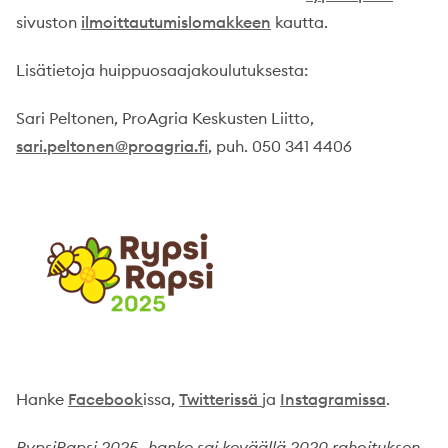
sivuston
ilmoittautumislomakkeen
kautta.
Lisätietoja huippuosaajakoulutuksesta:
Sari Peltonen, ProAgria Keskusten Liitto,
sari.peltonen@proagria.fi
, puh. 050 341 4406
Hanke
Facebook
issa,
Twitterissä
ja
Instagramissa
.
RypsiRapsi 2025 -hanke sai keväällä 2020 rahoituksen