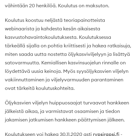
vähintään 20 henkilöä. Koulutus on maksuton.
Koulutus koostuu neljästä teoriapainotteista
webinaarista ja kahdesta kesän aikaisesta
kasvustohavaintokoulutuksesta. Koulutuksessa
tärkeällä sijalla on pohtia kriittisesti ja hakea ratkaisuja,
miten saada uutta nostetta öljykasviviljelyyn ja lisättyä
satovarmuutta. Kemiallisen kasvinsuojelun rinnalle on
löydettävä uusia keinoja. Myös syysöljykasvien viljelyn
vakiinnuttaminen ja viljelyvarmuuden parantaminen
ovat tärkeitä koulutuskohteita.
Öljykasvien viljelyn huippuosaajat turvaavat hankkeen
jälkeistä aikaa, ja varmistavat osaamisen ja tiedon
jakamisen jatkumisen hankkeen päättymisen jälkeen.
Koulutukseen voi hakea 30.11.2020 asti
rypsirapsi.fi
-