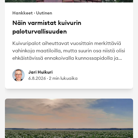
Hankkeet
·
Uutinen
Näin varmistat kuivurin
paloturvallisuuden
Kuivuripalot aiheuttavat vuosittain merkittäviä
vahinkoja maatiloilla, mutta suurin osa niistä olisi
ehkäistävissä ennakoivalla kunnossapidolla ja...
Jari Huikuri
Jari Huikuri
6.8.2026
·
2 min lukuaika