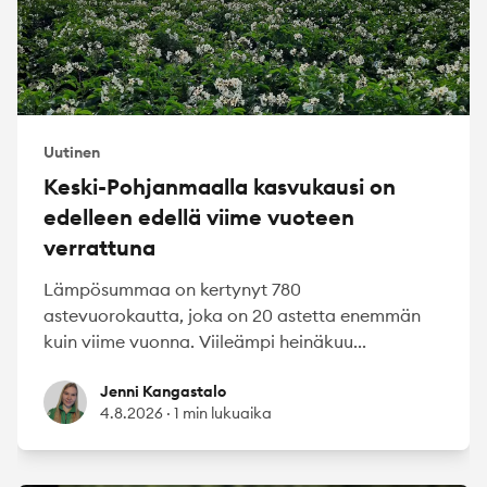
Uutinen
Keski-Pohjanmaalla kasvukausi on
edelleen edellä viime vuoteen
verrattuna
Lämpösummaa on kertynyt 780
astevuorokautta, joka on 20 astetta enemmän
kuin viime vuonna. Viileämpi heinäkuu...
Jenni Kangastalo
Jenni Kangastalo
4.8.2026
·
1 min lukuaika