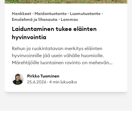
Hankkeet
·
Maidontuotanto
·
Luomutuotanto
·
Emolehmä ja lihanauta
·
Lammas
Laiduntaminen tukee eläinten
hyvinvointia
Rehun ja ruokintatavan merkitys eläinten
hyvinvoinnille jää usein vähälle huomiolle.
Märehtijöille luontainen ravinto on mehevän...
Pirkko Tuominen
Pirkko Tuominen
25.6.2026
·
4 min lukuaika
Footer