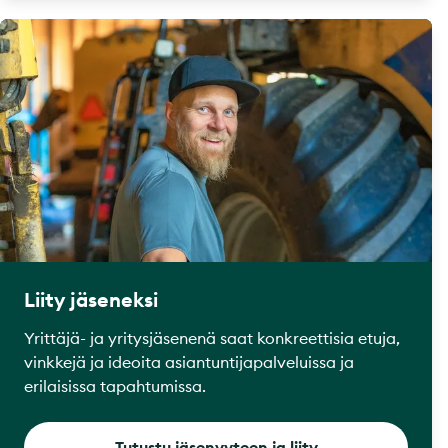
Liity jäseneksi
Yrittäjä- ja yritysjäsenenä saat konkreettisia etuja,
vinkkejä ja ideoita asiantuntijapalveluissa ja
erilaisissa tapahtumissa.
Tutustu jäsenyyteen ja liity