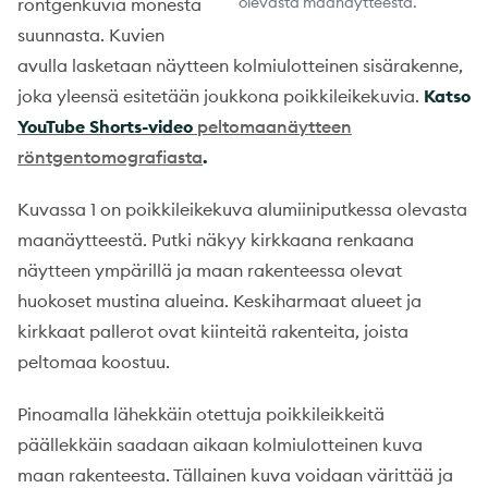
olevasta maanäytteestä.
röntgenkuvia monesta
suunnasta. Kuvien
avulla lasketaan näytteen kolmiulotteinen sisärakenne,
joka yleensä esitetään joukkona poikkileikekuvia.
Katso
YouTube Shorts-video
peltomaanäytteen
röntgentomografiasta
.
Kuvassa 1 on poikkileikekuva alumiiniputkessa olevasta
maanäytteestä. Putki näkyy kirkkaana renkaana
näytteen ympärillä ja maan rakenteessa olevat
huokoset mustina alueina. Keskiharmaat alueet ja
kirkkaat pallerot ovat kiinteitä rakenteita, joista
peltomaa koostuu.
Pinoamalla lähekkäin otettuja poikkileikkeitä
päällekkäin saadaan aikaan kolmiulotteinen kuva
maan rakenteesta. Tällainen kuva voidaan värittää ja