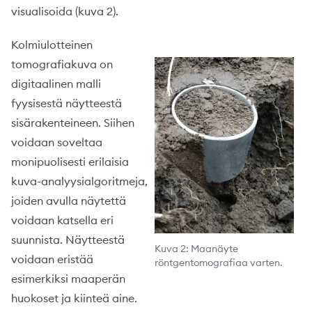
visualisoida (kuva 2).
Kolmiulotteinen
tomografiakuva on
digitaalinen malli
fyysisestä näytteestä
sisärakenteineen. Siihen
voidaan soveltaa
monipuolisesti erilaisia
kuva-analyysialgoritmeja,
joiden avulla näytettä
voidaan katsella eri
suunnista. Näytteestä
Kuva 2: Maanäyte
voidaan eristää
röntgentomografiaa varten.
esimerkiksi maaperän
huokoset ja kiinteä aine.