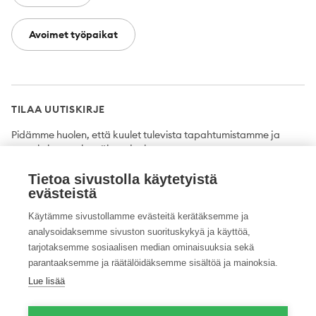
Avoimet työpaikat
TILAA UUTISKIRJE
Pidämme huolen, että kuulet tulevista tapahtumistamme ja
uutuuksista ensimmäisten joukossa.
Tietoa sivustolla käytetyistä
Tilaa
evästeistä
Käytämme sivustollamme evästeitä kerätäksemme ja
analysoidaksemme sivuston suorituskykyä ja käyttöä,
tarjotaksemme sosiaalisen median ominaisuuksia sekä
Twitter
Facebook
YouTube
Instagram
LinkedIn
parantaaksemme ja räätälöidäksemme sisältöä ja mainoksia.
Lue lisää
Tietosuojaseloste
Saavutettavuusseloste
Ilmoituskanava