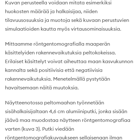
Kuvan perusteella voidaan mitata esimerkiksi
huokosten määrää ja halkaisijaa, niiden
tilavuusosuuksia ja muotoja sekä kuvaan perustuvien
simulaatioiden kautta myös virtausominaisuuksia.
Mittaamme röntgentomografialla maaperän
käsittelyiden rakennevaikutuksia peltokokeissa.
Erilaiset käsittelyt voivat aiheuttaa maan kasvukunnon
kannalta sekä positiivisia että negatiivisia
rakennevaikutuksia. Menetelmällä pystytään
havaitsemaan näitä muutoksia.
Näytteenotossa peltomaahan työnnetään
sisähalkaisijaltaan 4,6 cm alumiiniputki, jonka sisään
jäävä maa muodostaa näytteen röntgentomografiaa
varten (kuva 3). Putki viedään
röntgentomografiakuvaukseen sellaisenaan ilman