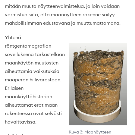
mitään muuta näytteenvalmistelua, jolloin voidaan
varmistua siitä, että maanäytteen rakenne säilyy
mahdollisimman edustavana ja muuttumattomana.
Yhtenä
röntgentomografian
sovelluksena tarkastellaan
maankäytön muutosten
aiheuttamia vaikutuksia
maaperän hiilivarastoon.
Erilaisen
maankäyttöhistorian
aiheuttamat erot maan
rakenteessa ovat selvästi
havaittavissa.
Kuva 3: Maanäytteen