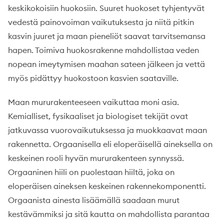
keskikokoisiin huokosiin. Suuret huokoset tyhjentyvät
vedestä painovoiman vaikutuksesta ja niitä pitkin
kasvin juuret ja maan pieneliöt saavat tarvitsemansa
hapen. Toimiva huokosrakenne mahdollistaa veden
nopean imeytymisen maahan sateen jälkeen ja vettä
myös pidättyy huokostoon kasvien saataville.
Maan mururakenteeseen vaikuttaa moni asia.
Kemialliset, fysikaaliset ja biologiset tekijät ovat
jatkuvassa vuorovaikutuksessa ja muokkaavat maan
rakennetta. Orgaanisella eli eloperäisellä aineksella on
keskeinen rooli hyvän mururakenteen synnyssä.
Orgaaninen hiili on puolestaan hiiltä, joka on
eloperäisen aineksen keskeinen rakennekomponentti.
Orgaanista ainesta lisäämällä saadaan murut
kestävämmiksi ja sitä kautta on mahdollista parantaa