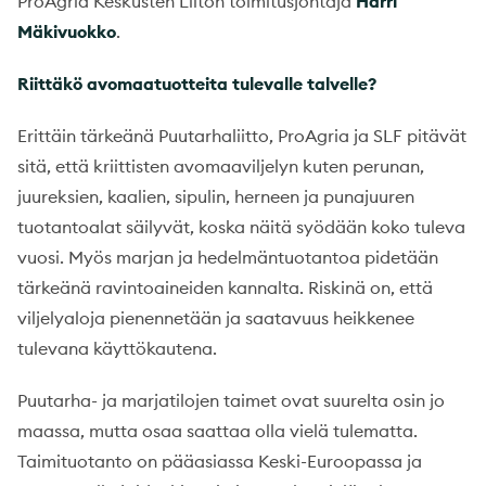
ProAgria Keskusten Liiton toimitusjohtaja
Harri
Mäkivuokko
.
Riittäkö avomaatuotteita tulevalle talvelle?
Erittäin tärkeänä Puutarhaliitto, ProAgria ja SLF pitävät
sitä, että kriittisten avomaaviljelyn kuten perunan,
juureksien, kaalien, sipulin, herneen ja punajuuren
tuotantoalat säilyvät, koska näitä syödään koko tuleva
vuosi. Myös marjan ja hedelmäntuotantoa pidetään
tärkeänä ravintoaineiden kannalta. Riskinä on, että
viljelyaloja pienennetään ja saatavuus heikkenee
tulevana käyttökautena.
Puutarha- ja marjatilojen taimet ovat suurelta osin jo
maassa, mutta osaa saattaa olla vielä tulematta.
Taimituotanto on pääasiassa Keski-Euroopassa ja