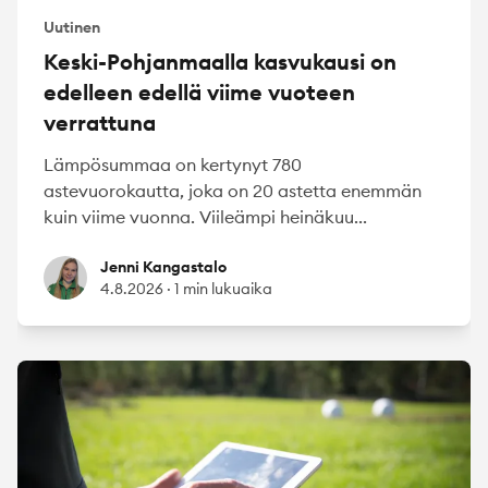
Uutinen
Keski-Pohjanmaalla kasvukausi on
edelleen edellä viime vuoteen
verrattuna
Lämpösummaa on kertynyt 780
astevuorokautta, joka on 20 astetta enemmän
kuin viime vuonna. Viileämpi heinäkuu...
Jenni Kangastalo
Jenni Kangastalo
4.8.2026
·
1 min lukuaika