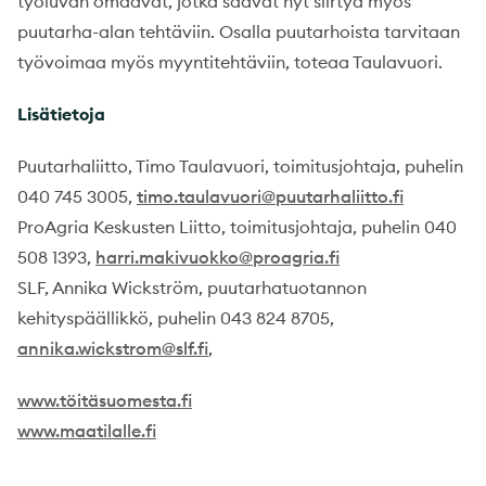
työluvan omaavat, jotka saavat nyt siirtyä myös
puutarha-alan tehtäviin. Osalla puutarhoista tarvitaan
työvoimaa myös myyntitehtäviin, toteaa Taulavuori.
Lisätietoja
Puutarhaliitto, Timo Taulavuori, toimitusjohtaja, puhelin
040 745 3005,
timo.taulavuori@puutarhaliitto.fi
ProAgria Keskusten Liitto, toimitusjohtaja, puhelin 040
508 1393,
harri.makivuokko@proagria.fi
SLF, Annika Wickström, puutarhatuotannon
kehityspäällikkö, puhelin 043 824 8705,
annika.wickstrom@slf.fi
,
www.töitäsuomesta.fi
www.maatilalle.fi