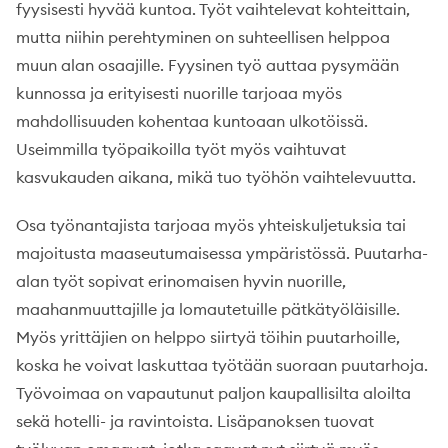
fyysisesti hyvää kuntoa. Työt vaihtelevat kohteittain,
mutta niihin perehtyminen on suhteellisen helppoa
muun alan osaajille. Fyysinen työ auttaa pysymään
kunnossa ja erityisesti nuorille tarjoaa myös
mahdollisuuden kohentaa kuntoaan ulkotöissä.
Useimmilla työpaikoilla työt myös vaihtuvat
kasvukauden aikana, mikä tuo työhön vaihtelevuutta.
Osa työnantajista tarjoaa myös yhteiskuljetuksia tai
majoitusta maaseutumaisessa ympäristössä. Puutarha-
alan työt sopivat erinomaisen hyvin nuorille,
maahanmuuttajille ja lomautetuille pätkätyöläisille.
Myös yrittäjien on helppo siirtyä töihin puutarhoille,
koska he voivat laskuttaa työtään suoraan puutarhoja.
Työvoimaa on vapautunut paljon kaupallisilta aloilta
sekä hotelli- ja ravintoista. Lisäpanoksen tuovat