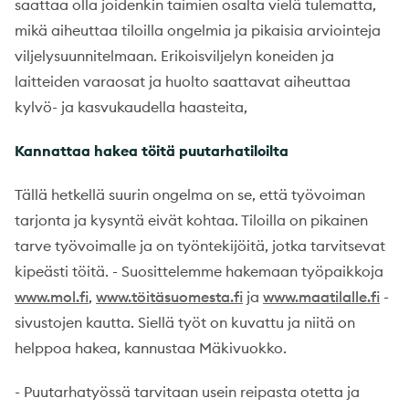
saattaa olla joidenkin taimien osalta vielä tulematta,
mikä aiheuttaa tiloilla ongelmia ja pikaisia arviointeja
viljelysuunnitelmaan. Erikoisviljelyn koneiden ja
laitteiden varaosat ja huolto saattavat aiheuttaa
kylvö- ja kasvukaudella haasteita,
Kannattaa hakea töitä puutarhatiloilta
Tällä hetkellä suurin ongelma on se, että työvoiman
tarjonta ja kysyntä eivät kohtaa. Tiloilla on pikainen
tarve työvoimalle ja on työntekijöitä, jotka tarvitsevat
kipeästi töitä. - Suosittelemme hakemaan työpaikkoja
www.mol.fi
,
www.töitäsuomesta.fi
ja
www.maatilalle.fi
-
sivustojen kautta. Siellä työt on kuvattu ja niitä on
helppoa hakea, kannustaa Mäkivuokko.
- Puutarhatyössä tarvitaan usein reipasta otetta ja