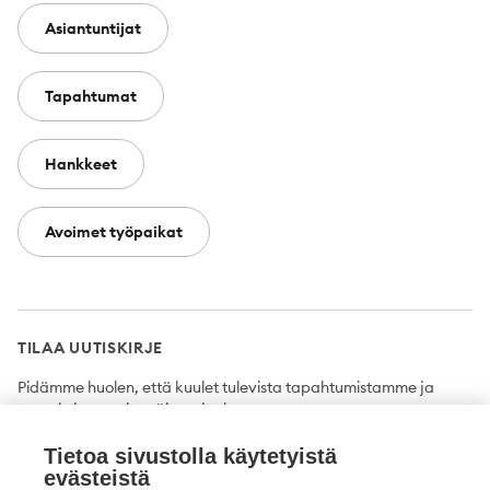
Asiantuntijat
Tapahtumat
Hankkeet
Avoimet työpaikat
TILAA UUTISKIRJE
Pidämme huolen, että kuulet tulevista tapahtumistamme ja
uutuuksista ensimmäisten joukossa.
Tietoa sivustolla käytetyistä
Tilaa
evästeistä