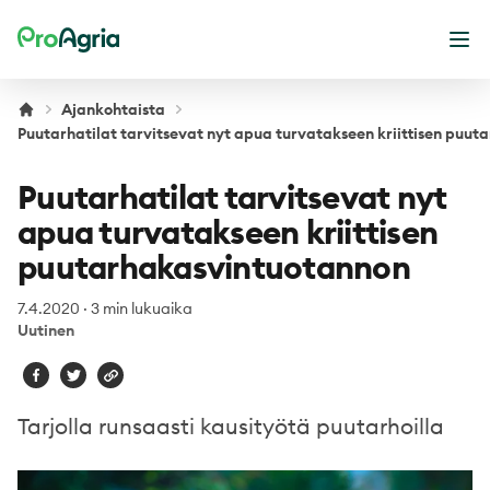
ProAgria
Ava
Ajankohtaista
Puutarhatilat tarvitsevat nyt apua turvatakseen kriittisen puu
Puutarhatilat tarvitsevat nyt
apua turvatakseen kriittisen
puutarhakasvintuotannon
7.4.2020
·
3 min lukuaika
Uutinen
Tarjolla runsaasti kausityötä puutarhoilla