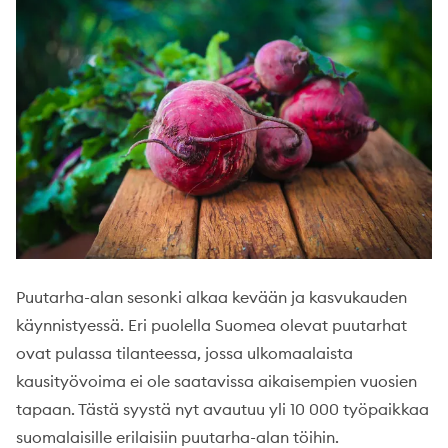
Puutarha-alan sesonki alkaa kevään ja kasvukauden
käynnistyessä. Eri puolella Suomea olevat puutarhat
ovat pulassa tilanteessa, jossa ulkomaalaista
kausityövoima ei ole saatavissa aikaisempien vuosien
tapaan. Tästä syystä nyt avautuu yli 10 000 työpaikkaa
suomalaisille erilaisiin puutarha-alan töihin.