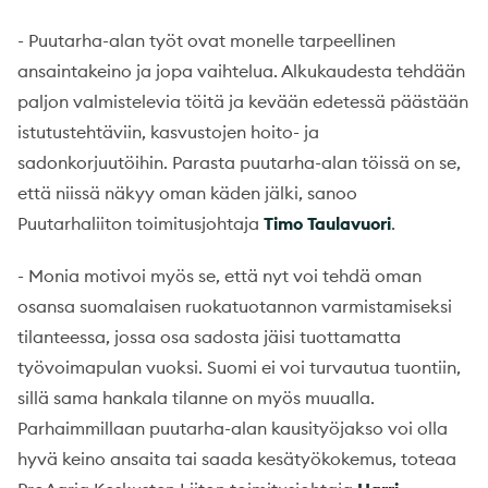
- Puutarha-alan työt ovat monelle tarpeellinen
ansaintakeino ja jopa vaihtelua. Alkukaudesta tehdään
paljon valmistelevia töitä ja kevään edetessä päästään
istutustehtäviin, kasvustojen hoito- ja
sadonkorjuutöihin. Parasta puutarha-alan töissä on se,
että niissä näkyy oman käden jälki, sanoo
Puutarhaliiton toimitusjohtaja
Timo Taulavuori
.
- Monia motivoi myös se, että nyt voi tehdä oman
osansa suomalaisen ruokatuotannon varmistamiseksi
tilanteessa, jossa osa sadosta jäisi tuottamatta
työvoimapulan vuoksi. Suomi ei voi turvautua tuontiin,
sillä sama hankala tilanne on myös muualla.
Parhaimmillaan puutarha-alan kausityöjakso voi olla
hyvä keino ansaita tai saada kesätyökokemus, toteaa