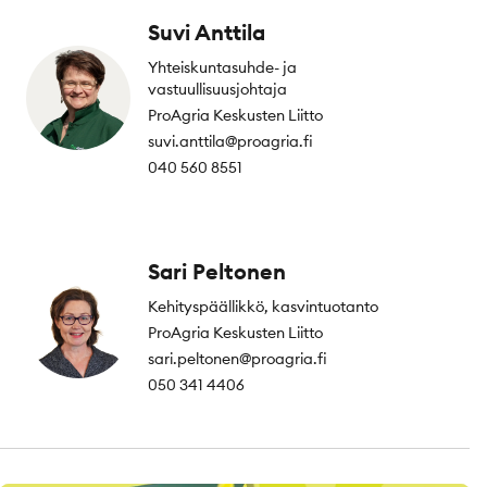
Suvi Anttila
Yhteiskuntasuhde- ja
vastuullisuusjohtaja
ProAgria Keskusten Liitto
suvi.anttila@proagria.fi
040 560 8551
Sari Peltonen
Kehityspäällikkö, kasvintuotanto
ProAgria Keskusten Liitto
sari.peltonen@proagria.fi
050 341 4406