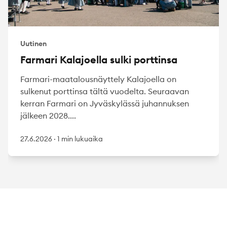
Uutinen
Farmari Kalajoella sulki porttinsa
Farmari-maatalousnäyttely Kalajoella on
sulkenut porttinsa tältä vuodelta. Seuraavan
kerran Farmari on Jyväskylässä juhannuksen
jälkeen 2028....
27.6.2026
·
1 min lukuaika
Footer