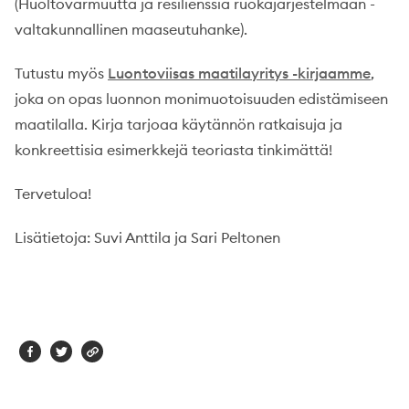
(Huoltovarmuutta ja resilienssiä ruokajärjestelmään -
valtakunnallinen maaseutuhanke).
Tutustu myös
Luontoviisas maatilayritys -kirjaamme
,
joka on opas luonnon monimuotoisuuden edistämiseen
maatilalla. Kirja tarjoaa käytännön ratkaisuja ja
konkreettisia esimerkkejä teoriasta tinkimättä!
Tervetuloa!
Lisätietoja: Suvi Anttila ja Sari Peltonen