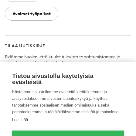
Avoimet työpaikat
TILAA UUTISKIRJE
Pidämme huolen, että kuulet tulevista tapahtumistamme ja
uutuuksista ensimmäisten joukossa.
Tietoa sivustolla käytetyistä
Tilaa
evästeistä
Käytämme sivustollamme evästeitä kerätäksemme ja
analysoidaksemme sivuston suorituskykyä ja käyttöä,
tarjotaksemme sosiaalisen median ominaisuuksia sekä
Twitter
Facebook
YouTube
Instagram
LinkedIn
parantaaksemme ja räätälöidäksemme sisältöä ja mainoksia.
Lue lisää
Tietosuojaseloste
Saavutettavuusseloste
Ilmoituskanava