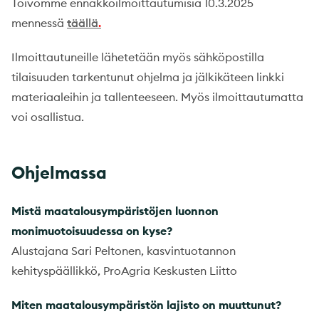
Toivomme ennakkoilmoittautumisia 10.3.2025
mennessä
täällä
.
Ilmoittautuneille lähetetään myös sähköpostilla
tilaisuuden tarkentunut ohjelma ja jälkikäteen linkki
materiaaleihin ja tallenteeseen. Myös ilmoittautumatta
voi osallistua.
Ohjelmassa
Mistä maatalousympäristöjen luonnon
monimuotoisuudessa on kyse?
Alustajana Sari Peltonen, kasvintuotannon
kehityspäällikkö, ProAgria Keskusten Liitto
Miten maatalousympäristön lajisto on muuttunut?