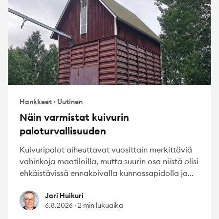
Hankkeet
·
Uutinen
Näin varmistat kuivurin
paloturvallisuuden
Kuivuripalot aiheuttavat vuosittain merkittäviä
vahinkoja maatiloilla, mutta suurin osa niistä olisi
ehkäistävissä ennakoivalla kunnossapidolla ja...
Jari Huikuri
Jari Huikuri
6.8.2026
·
2 min lukuaika