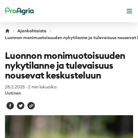
ProAgria
Ava
Ajankohtaista
Luonnon monimuotoisuuden nykytilanne ja tulevaisuus nousevat 
Luonnon monimuotoisuuden
nykytilanne ja tulevaisuus
nousevat keskusteluun
28.2.2025
·
2 min lukuaika
Uutinen