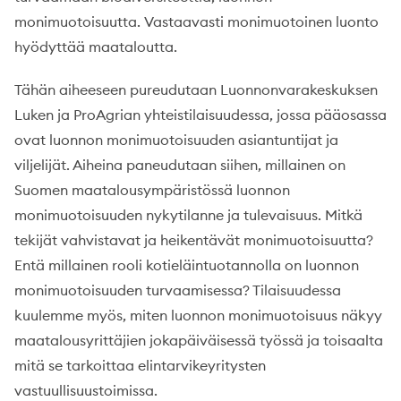
monimuotoisuutta. Vastaavasti monimuotoinen luonto
hyödyttää maataloutta.
Tähän aiheeseen pureudutaan Luonnonvarakeskuksen
Luken ja ProAgrian yhteistilaisuudessa, jossa pääosassa
ovat luonnon monimuotoisuuden asiantuntijat ja
viljelijät. Aiheina paneudutaan siihen, millainen on
Suomen maatalousympäristössä luonnon
monimuotoisuuden nykytilanne ja tulevaisuus. Mitkä
tekijät vahvistavat ja heikentävät monimuotoisuutta?
Entä millainen rooli kotieläintuotannolla on luonnon
monimuotoisuuden turvaamisessa? Tilaisuudessa
kuulemme myös, miten luonnon monimuotoisuus näkyy
maatalousyrittäjien jokapäiväisessä työssä ja toisaalta
mitä se tarkoittaa elintarvikeyritysten
vastuullisuustoimissa.