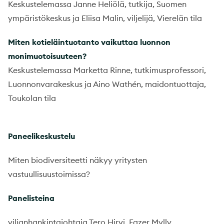
Keskustelemassa Janne Heliölä, tutkija, Suomen
ympäristökeskus ja Eliisa Malin, viljelijä, Vierelän tila
Miten kotieläintuotanto vaikuttaa luonnon
monimuotoisuuteen?
Keskustelemassa Marketta Rinne, tutkimusprofessori,
Luonnonvarakeskus ja Aino Wathén, maidontuottaja,
Toukolan tila
Paneelikeskustelu
Miten biodiversiteetti näkyy yritysten
vastuullisuustoimissa?
Panelisteina
viljanhankintajohtaja Tero Hirvi, Fazer Mylly