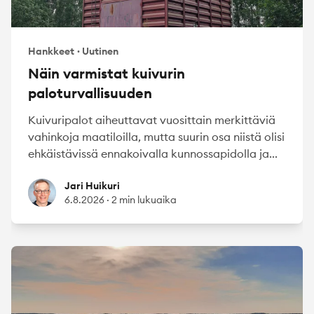
Hankkeet
·
Uutinen
Näin varmistat kuivurin
paloturvallisuuden
Kuivuripalot aiheuttavat vuosittain merkittäviä
vahinkoja maatiloilla, mutta suurin osa niistä olisi
ehkäistävissä ennakoivalla kunnossapidolla ja...
Jari Huikuri
Jari Huikuri
6.8.2026
·
2 min lukuaika