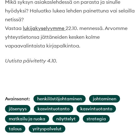
Mikä syksyn asiakaslehdessä on parasta ja sinulle
hyödyksi? Haluatko lukea lehden painettuna vai selailla
netissä?
Vastaa
lukijakyselyymme
22.10. mennessä. Arvomme
yhteystietonsa jättäneiden kesken kolme
vapaavalintaista kirjapalkintoa.
Uutista päivitetty 4.10.
Avainsanat:
henkilöstöjohtaminen
johtaminen
jäsenyys
kasvintuotanto
kasvintuotanto
matkailu ja ruoka
näyttelyt
strategia
talous
yrityspalvelut