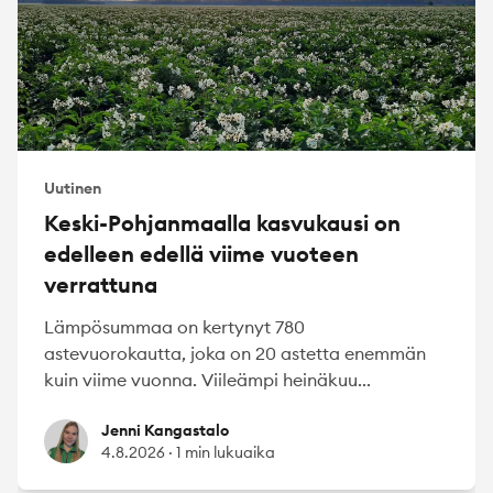
Uutinen
Keski-Pohjanmaalla kasvukausi on
edelleen edellä viime vuoteen
verrattuna
Lämpösummaa on kertynyt 780
astevuorokautta, joka on 20 astetta enemmän
kuin viime vuonna. Viileämpi heinäkuu...
Jenni Kangastalo
Jenni Kangastalo
4.8.2026
·
1 min lukuaika