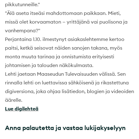
pikkutunneille."
"Älä aseta itseäsi mahdottomaan paikkaan. Mieti,
missä olet korvaamaton — yrittäjänä vai puolisona ja
vanhempana?"
Perjantaina 1.10. ilmestynyt asiakaslehtemme kertoo
paitsi, ketkä seisovat näiden sanojen takana, myös
monta muuta tarinaa ja onnistumista erityisesti
johtamisen ja talouden näkökulmasta.
Lehti jaetaan Maaseudun Tulevaisuuden välissä. Sen
rinnalla lehti on luettavissa sähköisenä ja rikastettuna
digiversiona, joka ohjaa lisätiedon, blogien ja videoiden
äärelle.
Lue digilehteä
Anna palautetta ja vastaa lukijakyselyyn