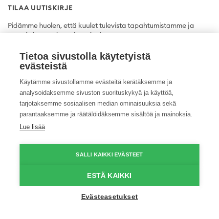
TILAA UUTISKIRJE
Pidämme huolen, että kuulet tulevista tapahtumistamme ja
uutuuksista ensimmäisten joukossa.
Tietoa sivustolla käytetyistä
Tilaa
evästeistä
Käytämme sivustollamme evästeitä kerätäksemme ja
analysoidaksemme sivuston suorituskykyä ja käyttöä,
tarjotaksemme sosiaalisen median ominaisuuksia sekä
Twitter
Facebook
YouTube
Instagram
LinkedIn
parantaaksemme ja räätälöidäksemme sisältöä ja mainoksia.
Lue lisää
Tietosuojaseloste
Saavutettavuusseloste
Ilmoituskanava
SALLI KAIKKI EVÄSTEET
© 2026 ProAgria. Kaikki oikeudet pidätetään.
ESTÄ KAIKKI
Evästeasetukset