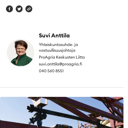
Suvi Anttila
Yhteiskuntasuhde- ja
vastuullisuusjohtaja
ProAgria Keskusten Liitto
suvi.anttila@proagria.fi
040 560 8551