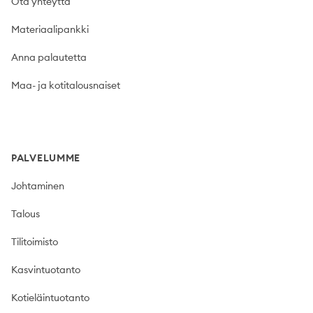
Ota yhteyttä
Materiaalipankki
Anna palautetta
Maa- ja kotitalousnaiset
PALVELUMME
Johtaminen
Talous
Tilitoimisto
Kasvintuotanto
Kotieläintuotanto