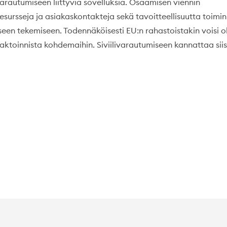
arautumiseen liittyviä sovelluksia. Osaamisen viennin
esursseja ja asiakaskontakteja sekä tavoitteellisuutta toimi
seen tekemiseen. Todennäköisesti EU:n rahastoistakin voisi o
aktoinnista kohdemaihin. Siviilivarautumiseen kannattaa siis