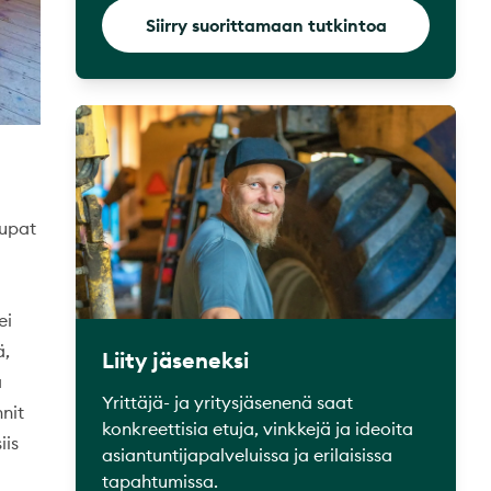
Siirry suorittamaan tutkintoa
aupat
ei
ä,
Liity jäseneksi
a
Yrittäjä- ja yritysjäsenenä saat
nnit
konkreettisia etuja, vinkkejä ja ideoita
iis
asiantuntijapalveluissa ja erilaisissa
tapahtumissa.