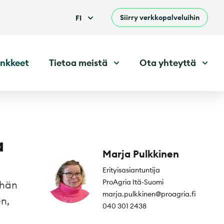
Siirry verkkopalveluihin
FI
nkkeet
Tietoa meistä
Ota yhteyttä
a
Marja Pulkkinen
Erityisasiantuntija
ProAgria Itä-Suomi
ähän
marja.pulkkinen@proagria.fi
n,
040 301 2438