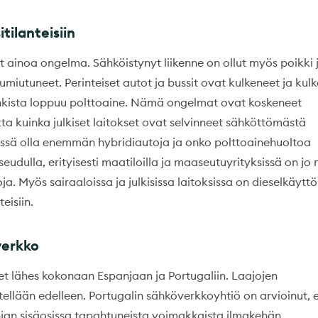
tilanteisiin
lut ainoa ongelma. Sähköistynyt liikenne on ollut myös poikki 
jumiutuneet. Perinteiset autot ja bussit ovat kulkeneet ja kul
ankista loppuu polttoaine. Nämä ongelmat ovat koskeneet
tta kuinka julkiset laitokset ovat selvinneet sähköttömästä
teessä olla enemmän hybridiautoja ja onko polttoainehuoltoa
dulla, erityisesti maatiloilla ja maaseutuyrityksissä on jo 
. Myös sairaaloissa ja julkisissa laitoksissa on dieselkäyttö
eisiin.
verkko
t lähes kokonaan Espanjaan ja Portugaliin. Laajojen
tellään edelleen. Portugalin sähköverkkoyhtiö on arvioinut, 
jan sisäosissa tapahtuneista voimakkaista ilmakehän