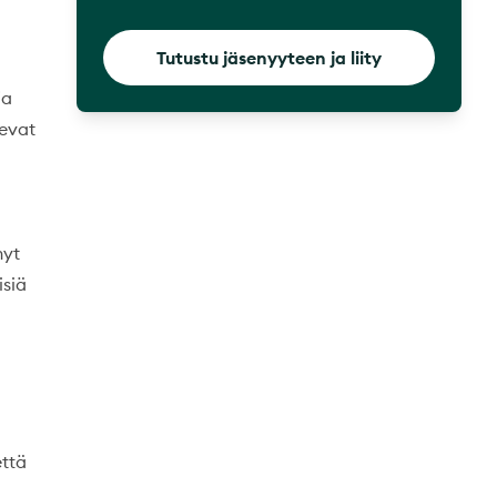
Tutustu jäsenyyteen ja liity
ja
kevat
nyt
isiä
että