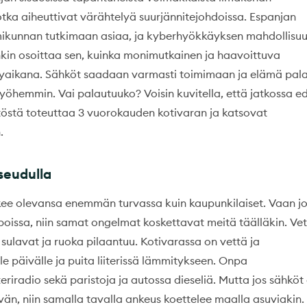
otka aiheuttivat värähtelyä suurjännitejohdoissa. Espanjan
imikunnan tutkimaan asiaa, ja kyberhyökkäyksen mahdollisu
enkin osoittaa sen, kuinka monimutkainen ja haavoittuva
kyaikana. Sähköt saadaan varmasti toimimaan ja elämä pal
öhemmin. Vai palautuuko? Voisin kuvitella, että jatkossa e
östä toteuttaa 3 vuorokauden kotivaran ja katsovat
.
eudulla
kee olevansa enemmän turvassa kuin kaupunkilaiset. Vaan j
issa, niin samat ongelmat koskettavat meitä täälläkin. Vet
sulavat ja ruoka pilaantuu. Kotivarassa on vettä ja
e päivälle ja puita liiterissä lämmitykseen. Onpa
riradio sekä paristoja ja autossa dieseliä. Mutta jos sähköt
n, niin samalla tavalla ankeus koettelee maalla asuviakin. 