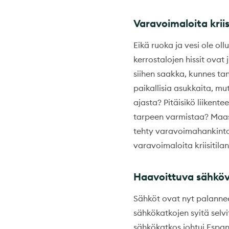
Varavoimaloita kriisi
Eikä ruoka ja vesi ole ol
kerrostalojen hissit ovat 
siihen saakka, kunnes t
paikallisia asukkaita, mu
ajasta? Pitäisikö liiken
tarpeen varmistaa? Maaseu
tehty varavoimahankintoja
varavoimaloita kriisitilant
Haavoittuva sähkö
Sähköt ovat nyt palannee
sähkökatkojen syitä selvi
sähkökatkos johtui Espan