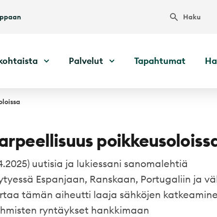
Haku
uppaan
kohtaista
Palvelut
Tapahtumat
Ha
oloissa
arpeellisuus poikkeusoloiss
4.2025) uutisia ja lukiessani sanomalehtiä
eytyessä Espanjaan, Ranskaan, Portugaliin ja v
ertaa tämän aiheutti laaja sähköjen katkeamine
i ihmisten ryntäykset hankkimaan