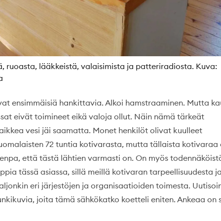
 ruoasta, lääkkeistä, valaisimista ja patteriradiosta. Kuva:
a
ivat ensimmäisiä hankittavia. Alkoi hamstraaminen. Mutta k
assat eivät toimineet eikä valoja ollut. Näin nämä tärkeät
kaikkea vesi jäi saamatta. Monet henkilöt olivat kuulleet
omalaisten 72 tuntia kotivarasta, mutta tällaista kotivaraa 
ulenpa, että tästä lähtien varmasti on. On myös todennäköist
ia tässä asiassa, sillä meillä kotivaran tarpeellisuudesta j
aljonkin eri järjestöjen ja organisaatioiden toimesta. Uutisoi
unkikuvia, joita tämä sähkökatko koetteli eniten. Ankeaa on s