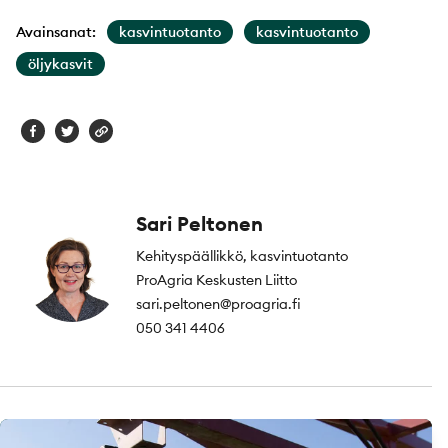
Avainsanat:
kasvintuotanto
kasvintuotanto
öljykasvit
Sari Peltonen
Kehityspäällikkö, kasvintuotanto
ProAgria Keskusten Liitto
sari.peltonen@proagria.fi
050 341 4406