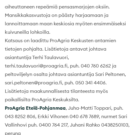
aiheuttaneen repeämiä pensasmarjojen oksiin.
Mansikkakasvustoja on päästy harjaamaan ja
lannoittamaan maan keskiosia myöten ensimmäiseksi
kuivuneilla lohkoilla.
Katsaus on laadittu ProAgria Keskusten antamien
tietojen pohjalta. Lisätietoja antavat johtava
asiantuntija Terhi Taulavuori,
terhi.taulavuori@proagria.fi, puh. 040 760 6262 ja
peltoviljelyn osalta johtava asiantuntija Sari Peltonen,
sari.peltonen@proagria.fi, puh. 050 341 4406.
Lisätietoja maakunnallisesta tilanteesta myös
paikallisilta ProAgria Keskuksilta.
ProAgria Etelä-Pohjanmaa
, Juha-Matti Toppari, puh.
043 8252 806, Erkki Vihonen 040 678 7689, nurmet Sari
Vallinhovi puh. 0400 764 217, Juhani Rahko 0438250103,
peruna