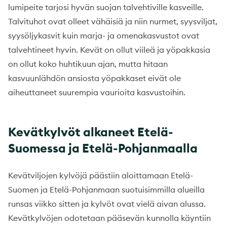
lumipeite tarjosi hyvän suojan talvehtiville kasveille.
Talvituhot ovat olleet vähäisiä ja niin nurmet, syysviljat,
syysöljykasvit kuin marja- ja omenakasvustot ovat
talvehtineet hyvin. Kevät on ollut viileä ja yöpakkasia
on ollut koko huhtikuun ajan, mutta hitaan
kasvuunlähdön ansiosta yöpakkaset eivät ole
aiheuttaneet suurempia vaurioita kasvustoihin.
Kevätkylvöt alkaneet Etelä-
Suomessa ja Etelä-Pohjanmaalla
Kevätviljojen kylvöjä päästiin aloittamaan Etelä-
Suomen ja Etelä-Pohjanmaan suotuisimmilla alueilla
runsas viikko sitten ja kylvöt ovat vielä aivan alussa.
Kevätkylvöjen odotetaan pääsevän kunnolla käyntiin