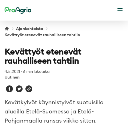
ProAgria
Ava
Ajankohtaista
Kevättyöt etenevät rauhalliseen tahtiin
Kevättyöt etenevät
rauhalliseen tahtiin
4.5.2021
·
6 min lukuaika
Uutinen
Kevätkylvöt käynnistyivät suotuisilla
alueilla Etelä-Suomessa ja Etelä-
Pohjanmaalla runsas viikko sitten.