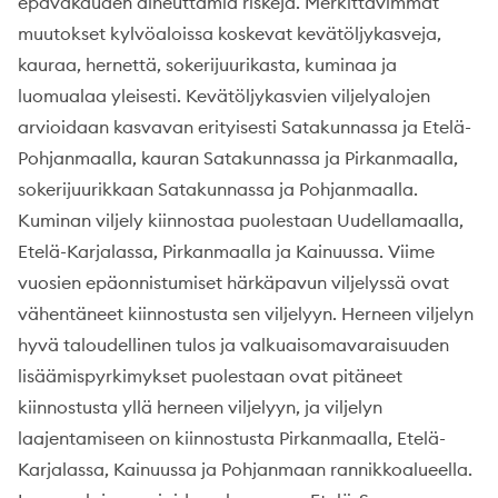
epävakauden aiheuttamia riskejä. Merkittävimmät
muutokset kylvöaloissa koskevat kevätöljykasveja,
kauraa, hernettä, sokerijuurikasta, kuminaa ja
luomualaa yleisesti. Kevätöljykasvien viljelyalojen
arvioidaan kasvavan erityisesti Satakunnassa ja Etelä-
Pohjanmaalla, kauran Satakunnassa ja Pirkanmaalla,
sokerijuurikkaan Satakunnassa ja Pohjanmaalla.
Kuminan viljely kiinnostaa puolestaan Uudellamaalla,
Etelä-Karjalassa, Pirkanmaalla ja Kainuussa. Viime
vuosien epäonnistumiset härkäpavun viljelyssä ovat
vähentäneet kiinnostusta sen viljelyyn. Herneen viljelyn
hyvä taloudellinen tulos ja valkuaisomavaraisuuden
lisäämispyrkimykset puolestaan ovat pitäneet
kiinnostusta yllä herneen viljelyyn, ja viljelyn
laajentamiseen on kiinnostusta Pirkanmaalla, Etelä-
Karjalassa, Kainuussa ja Pohjanmaan rannikkoalueella.