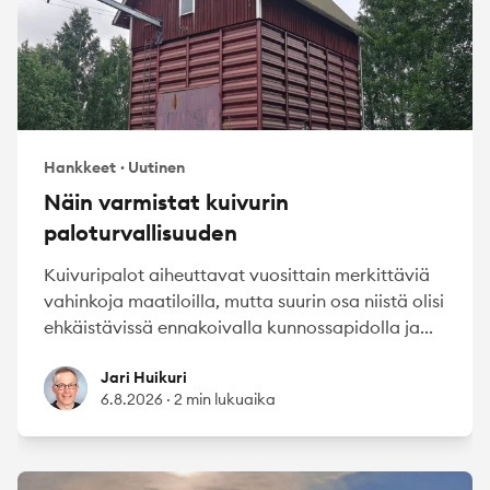
Hankkeet
·
Uutinen
Näin varmistat kuivurin
paloturvallisuuden
Kuivuripalot aiheuttavat vuosittain merkittäviä
vahinkoja maatiloilla, mutta suurin osa niistä olisi
ehkäistävissä ennakoivalla kunnossapidolla ja...
Jari Huikuri
Jari Huikuri
6.8.2026
·
2 min lukuaika