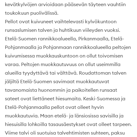
kevätkylvöjen arvioidaan pääsevän täyteen vauhtiin
toukokuun puolivälissä.
Pellot ovat kuivuneet vaihtelevasti kylvökuntoon
runsaslumisen talven ja huhtikuun viileyden vuoksi.
Etelä-Suomen rannikkoalueella, Pirkanmaalla, Etelä-
Pohjanmaalla ja Pohjanmaan rannikkoalueella peltojen
kuivumisessa muokkauskuntoon on ollut toivomisen
varaa. Peltojen muokkautuvuus on ollut useimmilla
alueilla tyydyttävä tai välttävä. Roudattoman talven
jäljiltä Etelä-Suomen savimaat muokkautuvat
tavanomaista huonommin ja paikoitellen runsaat
sateet ovat liettäneet hiesumaita. Keski-Suomessa ja
Etelä-Pohjanmaalla pellot ovat olleet hyvin
muokkautuvia. Maan etelä- ja länsiosissa savisilla ja
hiesuisilla lohkoilla tasausäestykset ovat olleet tarpeen.
Viime talvi oli suotuisa talvehtimisten suhteen, paksu