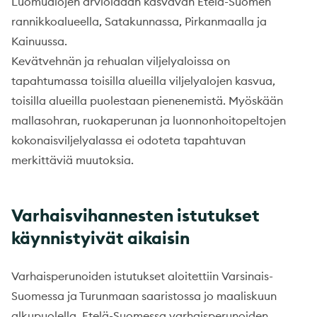
Luomualojen arvioidaan kasvavan Etelä-Suomen
rannikkoalueella, Satakunnassa, Pirkanmaalla ja
Kainuussa.
Kevätvehnän ja rehualan viljelyaloissa on
tapahtumassa toisilla alueilla viljelyalojen kasvua,
toisilla alueilla puolestaan pienenemistä. Myöskään
mallasohran, ruokaperunan ja luonnonhoitopeltojen
kokonaisviljelyalassa ei odoteta tapahtuvan
merkittäviä muutoksia.
Varhaisvihannesten istutukset
käynnistyivät aikaisin
Varhaisperunoiden istutukset aloitettiin Varsinais-
Suomessa ja Turunmaan saaristossa jo maaliskuun
alkupuolella. Etelä-Suomessa varhaisperunoiden