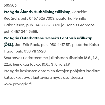
585506
ProAgria Ålands Hushållningssällskap
, Joachim
Regårdh, puh. 0457 526 7303, puutarha Pernilla
Gabrielsson, puh. 0457 382 3070 ja Dennis Grönroos
puh 0457 344 9688.
ProAgria Österbottens Svenska Lantbrukssällskap
(ÖSL)
, Jan-Erik Back, puh. 050 4417 511, puutarha Kaisa
Haga, puh. 050 911 5920
Seuraavat tiedotteemme julkaistaan tiistaisin 18.5., 1.6.,
22.6. heinäkuu tauko, 10.8., 31.8. ja 21.9.
ProAgria keskusten antamien tietojen pohjalta laaditut
katsaukset ovat luettavissa myös osoitteessa
www.proagria.fi.