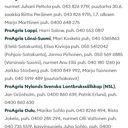
nurmet Juhani Peltola puh. 043 826 9719, puutarha 30.6.
saakka Riitta Peräinen puh. 043 826 9715, 1.7. alkaen
Marjo Marttinen puh. 0400 648 275
ProAgria Lappi
, Harri Salow, puh. 040 553 0817
ProAgria Länsi-Suomi
, Mari Koskela puh. 040 5365863
(Etelä-Satakunta), Elisa Kivioja puh. 050 5412042
(Pohjois-Satakunta), Jarmo Pirhonen, puh. 050 569 6885
(Varsinais-Suomi), nurmet Anu Ellä puh. 040 180 1260 ja
Jarkko Storberg puh. 0400 849 992, Marja Tuononen
puh. 040 5919 489 (puutarhakasvit)
ProAgria Nylands Svenska Lantbrukssällskap (NSL)
,
Jan Grönholm, puh. 0400 860 639, Patrik Erlund, puh.
0400 860 630
ProAgria Oulu
, Marika Sohlo puh. 043 8266 494, Risto
Jokela, puh. 0400 285 294, nurmet Olli Valtonen puh.
040 735 5519, kasvinsuojelu Juha Sohlo, puh. 0400-