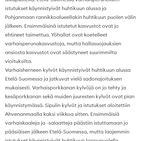
istutukset käynnistyivät huhtikuun alussa ja
Pohjanmaan rannikkoalueellakin huhtikuun puolen välin
jälkeen. Ensimmäisinä istutetut kasvustot ovat jo
ehtineet taimettua. Yöhallat ovat koetelleet
varhaisperunakasvustoja, mutta hallasuojauksien
ansiosta kasvustot ovat säästyneet suurimmilta
vioituksilta.
Varhaisherneen kylvöt käynnistyivät huhtikuun alussa
Etelä-Suomessa ja jatkuvat vielä sadonajoituksen
mukaisesti. Varhaisporkkanan kylvöjä on jo tehty ja
kesäporkkanan sekä muiden juuresten kylvöt ovat pian
käynnistymässä. Sipulin kylvöt ja istutukset aloitettiin
Ahvenanmaalla kaksi viikkoa sitten. Ensimmäisiä
varhaiskaaleja ja -salaatteja päästiin istuttamaan jo
pääsiäisen jälkeen Etelä-Suomessa, mutta laajemmin
istutukset käynnistyivät huhtikuun loppupuolella.