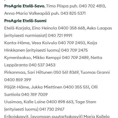
ProAgria Etelä-Savo
, Timo Piispa puh. 040 702 4813,
Anna-Maria Valkeapää puh. 043 825 5371
ProAgria Etelä-Suomi
Etelä-Karjala, Eino Heinola 0400 358 668, Asko Laapas
(erityisesti nurmiasiat) 040 721 9991
Kanta-Häme, Vesa Koivula 040 709 2450, Kaija
Hinkkanen (erityisesti luomu) 040 709 2475
Kymenlaakso, Mikko Kemppi 040 709 2489, Netta
Leppäranta 040 537 3453
Pirkanmaa, Sari Hiltunen 050 561 8369, Tuomas Granni
0400 859 399
Päijät-Häme, Jukka Miettinen 0400 355 551, Olli
Suntiola 040 769 7009
Uusimaa, Kalle Laine 0400 898 663, Tage Stam
(erityisesti luomu) 041 730 2967
Erikoiskasvit, (avomaan puutarhakasvit) Marja Kallela