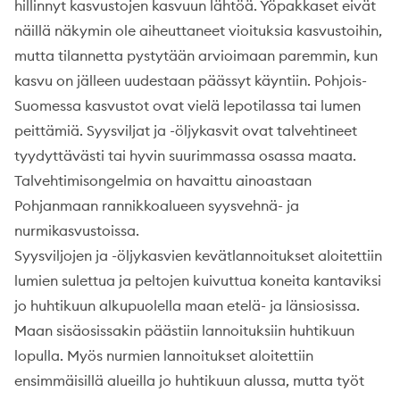
hillinnyt kasvustojen kasvuun lähtöä. Yöpakkaset eivät
näillä näkymin ole aiheuttaneet vioituksia kasvustoihin,
mutta tilannetta pystytään arvioimaan paremmin, kun
kasvu on jälleen uudestaan päässyt käyntiin. Pohjois-
Suomessa kasvustot ovat vielä lepotilassa tai lumen
peittämiä. Syysviljat ja -öljykasvit ovat talvehtineet
tyydyttävästi tai hyvin suurimmassa osassa maata.
Talvehtimisongelmia on havaittu ainoastaan
Pohjanmaan rannikkoalueen syysvehnä- ja
nurmikasvustoissa.
Syysviljojen ja -öljykasvien kevätlannoitukset aloitettiin
lumien sulettua ja peltojen kuivuttua koneita kantaviksi
jo huhtikuun alkupuolella maan etelä- ja länsiosissa.
Maan sisäosissakin päästiin lannoituksiin huhtikuun
lopulla. Myös nurmien lannoitukset aloitettiin
ensimmäisillä alueilla jo huhtikuun alussa, mutta työt