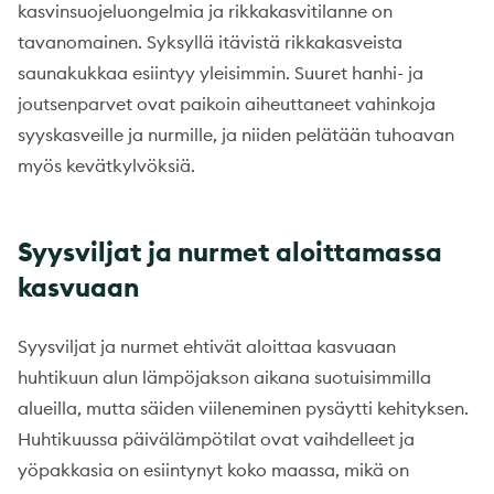
kasvinsuojeluongelmia ja rikkakasvitilanne on
tavanomainen. Syksyllä itävistä rikkakasveista
saunakukkaa esiintyy yleisimmin. Suuret hanhi- ja
joutsenparvet ovat paikoin aiheuttaneet vahinkoja
syyskasveille ja nurmille, ja niiden pelätään tuhoavan
myös kevätkylvöksiä.
Syysviljat ja nurmet aloittamassa
kasvuaan
Syysviljat ja nurmet ehtivät aloittaa kasvuaan
huhtikuun alun lämpöjakson aikana suotuisimmilla
alueilla, mutta säiden viileneminen pysäytti kehityksen.
Huhtikuussa päivälämpötilat ovat vaihdelleet ja
yöpakkasia on esiintynyt koko maassa, mikä on