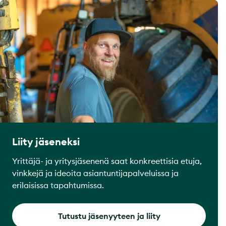
Liity jäseneksi
Yrittäjä- ja yritysjäsenenä saat konkreettisia etuja,
vinkkejä ja ideoita asiantuntijapalveluissa ja
erilaisissa tapahtumissa.
Tutustu jäsenyyteen ja liity