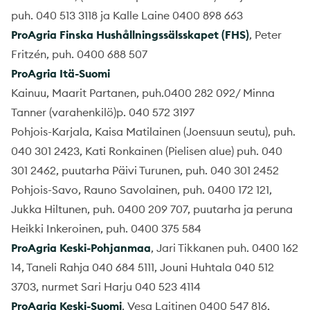
puh. 040 513 3118 ja Kalle Laine 0400 898 663
ProAgria Finska Hushållningssälsskapet (FHS)
, Peter
Fritzén, puh. 0400 688 507
ProAgria Itä-Suomi
Kainuu, Maarit Partanen, puh.0400 282 092/ Minna
Tanner (varahenkilö)p. 040 572 3197
Pohjois-Karjala, Kaisa Matilainen (Joensuun seutu), puh.
040 301 2423, Kati Ronkainen (Pielisen alue) puh. 040
301 2462, puutarha Päivi Turunen, puh. 040 301 2452
Pohjois-Savo, Rauno Savolainen, puh. 0400 172 121,
Jukka Hiltunen, puh. 0400 209 707, puutarha ja peruna
Heikki Inkeroinen, puh. 0400 375 584
ProAgria Keski-Pohjanmaa
, Jari Tikkanen puh. 0400 162
14, Taneli Rahja 040 684 5111, Jouni Huhtala 040 512
3703, nurmet Sari Harju 040 523 4114
ProAgria Keski-Suomi
, Vesa Laitinen 0400 547 816,