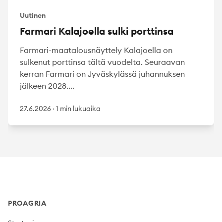
Uutinen
Farmari Kalajoella sulki porttinsa
Farmari-maatalousnäyttely Kalajoella on
sulkenut porttinsa tältä vuodelta. Seuraavan
kerran Farmari on Jyväskylässä juhannuksen
jälkeen 2028....
27.6.2026
·
1 min lukuaika
Footer
PROAGRIA