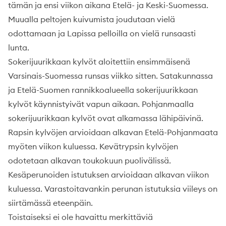
tämän ja ensi viikon aikana Etelä- ja Keski-Suomessa.
Muualla peltojen kuivumista joudutaan vielä
odottamaan ja Lapissa pelloilla on vielä runsaasti
lunta.
Sokerijuurikkaan kylvöt aloitettiin ensimmäisenä
Varsinais-Suomessa runsas viikko sitten. Satakunnassa
ja Etelä-Suomen rannikkoalueella sokerijuurikkaan
kylvöt käynnistyivät vapun aikaan. Pohjanmaalla
sokerijuurikkaan kylvöt ovat alkamassa lähipäivinä.
Rapsin kylvöjen arvioidaan alkavan Etelä-Pohjanmaata
myöten viikon kuluessa. Kevätrypsin kylvöjen
odotetaan alkavan toukokuun puolivälissä.
Kesäperunoiden istutuksen arvioidaan alkavan viikon
kuluessa. Varastoitavankin perunan istutuksia viileys on
siirtämässä eteenpäin.
Toistaiseksi ei ole havaittu merkittäviä