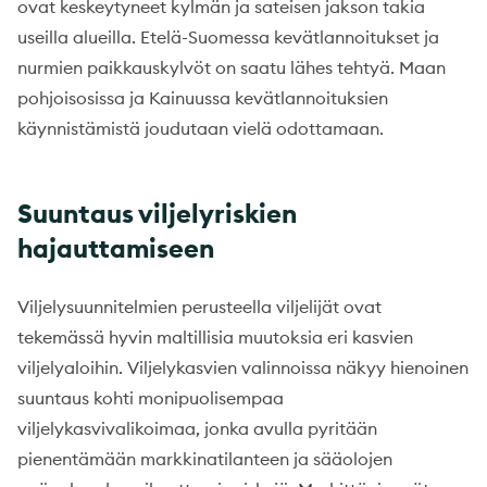
ovat keskeytyneet kylmän ja sateisen jakson takia
useilla alueilla. Etelä-Suomessa kevätlannoitukset ja
nurmien paikkauskylvöt on saatu lähes tehtyä. Maan
pohjoisosissa ja Kainuussa kevätlannoituksien
käynnistämistä joudutaan vielä odottamaan.
Suuntaus viljelyriskien
hajauttamiseen
Viljelysuunnitelmien perusteella viljelijät ovat
tekemässä hyvin maltillisia muutoksia eri kasvien
viljelyaloihin. Viljelykasvien valinnoissa näkyy hienoinen
suuntaus kohti monipuolisempaa
viljelykasvivalikoimaa, jonka avulla pyritään
pienentämään markkinatilanteen ja sääolojen