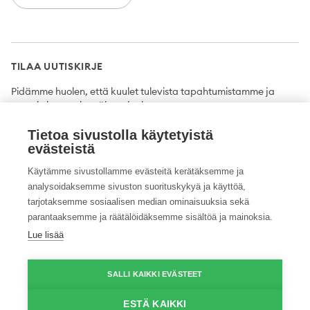
TILAA UUTISKIRJE
Pidämme huolen, että kuulet tulevista tapahtumistamme ja
uutuuksista ensimmäisten joukossa.
Tietoa sivustolla käytetyistä
Tilaa
evästeistä
Käytämme sivustollamme evästeitä kerätäksemme ja
analysoidaksemme sivuston suorituskykyä ja käyttöä,
tarjotaksemme sosiaalisen median ominaisuuksia sekä
Twitter
Facebook
YouTube
Instagram
LinkedIn
parantaaksemme ja räätälöidäksemme sisältöä ja mainoksia.
Lue lisää
Tietosuojaseloste
Saavutettavuusseloste
Ilmoituskanava
SALLI KAIKKI EVÄSTEET
© 2026 ProAgria. Kaikki oikeudet pidätetään.
ESTÄ KAIKKI