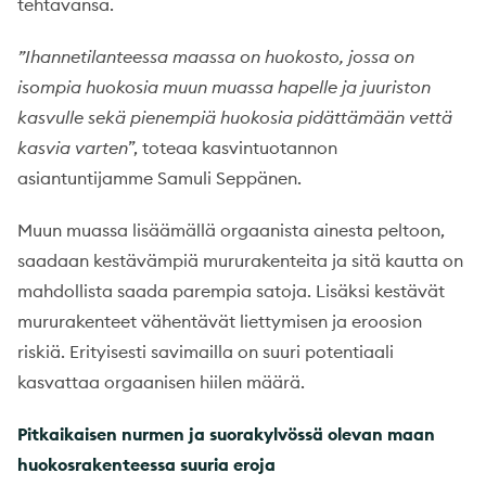
tehtävänsä.
”Ihannetilanteessa maassa on huokosto, jossa on
isompia huokosia muun muassa hapelle ja juuriston
kasvulle sekä pienempiä huokosia pidättämään vettä
kasvia varten
”, toteaa kasvintuotannon
asiantuntijamme Samuli Seppänen.
Muun muassa lisäämällä orgaanista ainesta peltoon,
saadaan kestävämpiä mururakenteita ja sitä kautta on
mahdollista saada parempia satoja. Lisäksi kestävät
mururakenteet vähentävät liettymisen ja eroosion
riskiä. Erityisesti savimailla on suuri potentiaali
kasvattaa orgaanisen hiilen määrä.
Pitkaikaisen nurmen ja suorakylvössä olevan maan
huokosrakenteessa suuria eroja