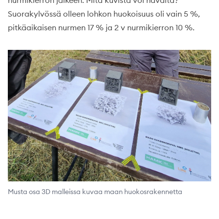
nurmikierron jälkeen. Mitä kuvista voi havaita?
Suorakylvössä olleen lohkon huokoisuus oli vain 5 %,
pitkäaikaisen nurmen 17 % ja 2 v nurmikierron 10 %.
Musta osa 3D malleissa kuvaa maan huokosrakennetta