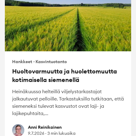
Hankkeet
·
Kasvintuotanto
Huoltovarmuutta ja huolettomuutta
kotimaisella siemenellä
Heinäkuussa helteillä viljelystarkastajat
jalkautuvat pelloille. Tarkastuksilla tutkitaan, että
siemeneksi tulevat kasvustot ovat laji- ja
lajikepuhtaita,...
Anni Reinikainen
Anni Reinikainen
9.7.2026
·
3 min lukuaika