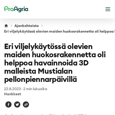
ProAgria
Ava
Ajankohtaista
Eri viljelykäytössä olevien maiden huokosrakennetta oli helppoa
Eri viljelykäytössä olevien
maiden huokosrakennetta oli
helppoa havainnoida 3D
malleista Mustialan
pellonpiennarpäivillä
22.8.2023
·
2 min lukuaika
Hankkeet