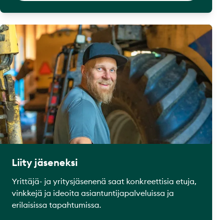
Liity jäseneksi
Yrittäjä- ja yritysjäsenenä saat konkreettisia etuja,
vinkkejä ja ideoita asiantuntijapalveluissa ja
erilaisissa tapahtumissa.