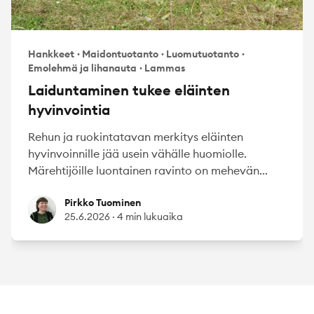
Hankkeet
·
Maidontuotanto
·
Luomutuotanto
·
Emolehmä ja lihanauta
·
Lammas
Laiduntaminen tukee eläinten
hyvinvointia
Rehun ja ruokintatavan merkitys eläinten
hyvinvoinnille jää usein vähälle huomiolle.
Märehtijöille luontainen ravinto on mehevän...
Pirkko Tuominen
Pirkko Tuominen
25.6.2026
·
4 min lukuaika
Footer