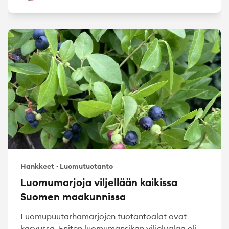
Hankkeet
·
Luomutuotanto
Luomumarjoja viljellään kaikissa
Suomen maakunnissa
Luomupuutarhamarjojen tuotantoalat ovat
kasvussa. Eniten luomumansikan viljelyalaa oli