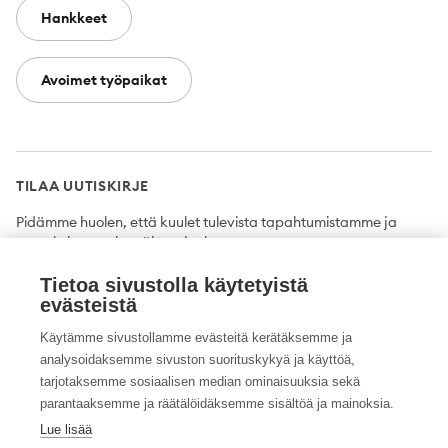
Hankkeet
Avoimet työpaikat
TILAA UUTISKIRJE
Pidämme huolen, että kuulet tulevista tapahtumistamme ja
uutuuksista ensimmäisten joukossa.
Tietoa sivustolla käytetyistä
Tilaa
evästeistä
Käytämme sivustollamme evästeitä kerätäksemme ja
analysoidaksemme sivuston suorituskykyä ja käyttöä,
tarjotaksemme sosiaalisen median ominaisuuksia sekä
Twitter
Facebook
YouTube
Instagram
LinkedIn
parantaaksemme ja räätälöidäksemme sisältöä ja mainoksia.
Lue lisää