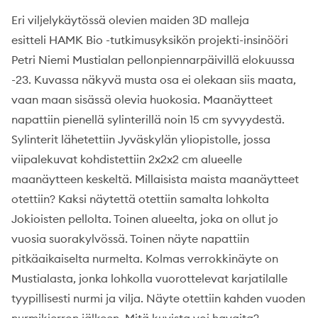
Eri viljelykäytössä olevien maiden 3D malleja
esitteli HAMK Bio -tutkimusyksikön projekti-insinööri
Petri Niemi Mustialan pellonpiennarpäivillä elokuussa
-23. Kuvassa näkyvä musta osa ei olekaan siis maata,
vaan maan sisässä olevia huokosia. Maanäytteet
napattiin pienellä sylinterillä noin 15 cm syvyydestä.
Sylinterit lähetettiin Jyväskylän yliopistolle, jossa
viipalekuvat kohdistettiin 2x2x2 cm alueelle
maanäytteen keskeltä. Millaisista maista maanäytteet
otettiin? Kaksi näytettä otettiin samalta lohkolta
Jokioisten pellolta. Toinen alueelta, joka on ollut jo
vuosia suorakylvössä. Toinen näyte napattiin
pitkäaikaiselta nurmelta. Kolmas verrokkinäyte on
Mustialasta, jonka lohkolla vuorottelevat karjatilalle
tyypillisesti nurmi ja vilja. Näyte otettiin kahden vuoden