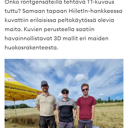
Onko röntgensäteillä tehtävä TT-kuvaus
tuttu? Samaan tapaan HiiletIn-hankkeessa
kuvattiin erilaisissa peltokäytössä olevia
maita. Kuvien perusteella saatiin
havainnollistavat 3D mallit eri maiden
huokosrakenteesta.