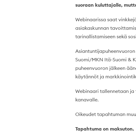
suoraan kuluttajalle, mutt
Webinaarissa saat vinkkejä
asiakaskunnan tavoittamise
tarinallistamiseen sekä sos
Asiantuntijapuheenvuoron
Suomi/MKN Itä-Suomi & Kar
puheenvuoron jälkeen äänee
käytännöt ja markkinointika
Webinaari tallennetaan ja 
kanavalle.
Oikeudet tapahtuman muuto
Tapahtuma on maksuton.