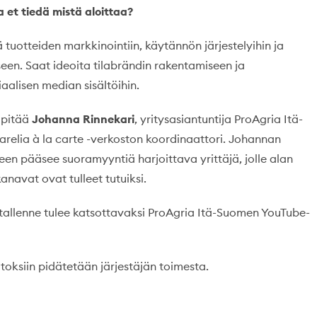
a et tiedä mistä aloittaa?
 tuotteiden markkinointiin, käytännön järjestelyihin ja
en. Saat ideoita tilabrändin rakentamiseen ja
iaalisen median sisältöihin.
 pitää
Johanna Rinnekari
, yritysasiantuntija ProAgria Itä-
elia à la carte -verkoston koordinaattori. Johannan
n pääsee suoramyyntiä harjoittava yrittäjä, jolle alan
navat ovat tulleet tutuiksi.
tallenne tulee katsottavaksi ProAgria Itä-Suomen YouTube-
ksiin pidätetään järjestäjän toimesta.