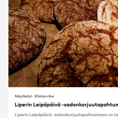
Näyttelyt
·
Elintarvike
Liperin Leipäpäivä -sadonkorjuutapahtu
Liperin Leipäpäivä -sadonkorjuutapahtumassa on tar