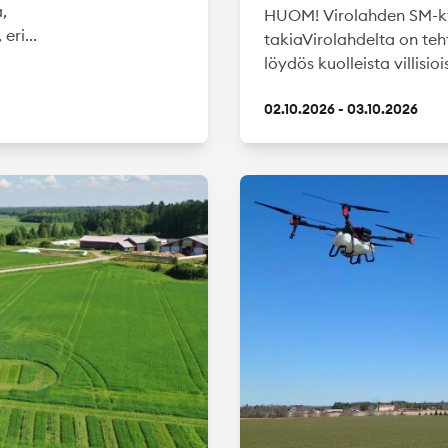
,
HUOM! Virolahden SM-ky
eri...
takiaVirolahdelta on t
löydös kuolleista villisio
02.10.2026 - 03.10.2026