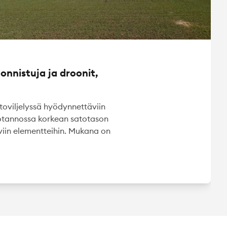
onnistuja ja droonit,
ltoviljelyssä hyödynnettäviin
uotannossa korkean satotason
viin elementteihin. Mukana on