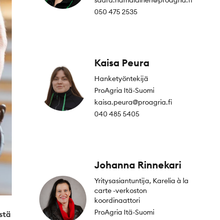
saara.hamalainen@proagria.fi
050 475 2535
Kaisa Peura
Hanketyöntekijä
ProAgria Itä-Suomi
kaisa.peura@proagria.fi
040 485 5405
Johanna Rinnekari
Yritysasiantuntija, Karelia à la
carte -verkoston
koordinaattori
ProAgria Itä-Suomi
stä