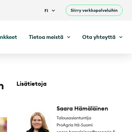
Siirry verkkopalveluihin
FI
nkkeet
Tietoa meistä
Ota yhteyttä
n
Lisätietoja
Saara Hämäläinen
Talousasiantuntija
ProAgria Itä-Suomi