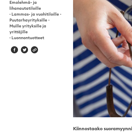
Emolehmä- ja
lihanautatiloille
·
Lammas- ja vuohitiloille
·
Puutarhayrityksille
·
Muille yrityksille ja
yrittäjille
·
Luonnontuotteet
Kiinnostaako suoramyynni