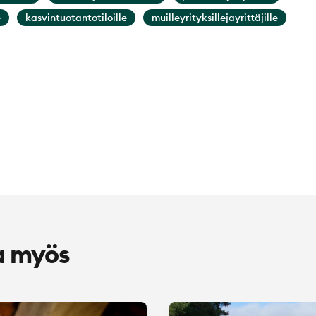
e
kasvintuotantotiloille
muilleyrityksillejayrittäjille
a myös