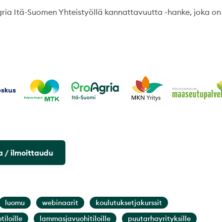
gria Itä-Suomen Yhteistyöllä kannattavuutta -hanke, joka on
 / ilmoittaudu
luomu
webinaarit
koulutuksetjakurssit
tiloille
lammasjavuohitiloille
puutarhayrityksille