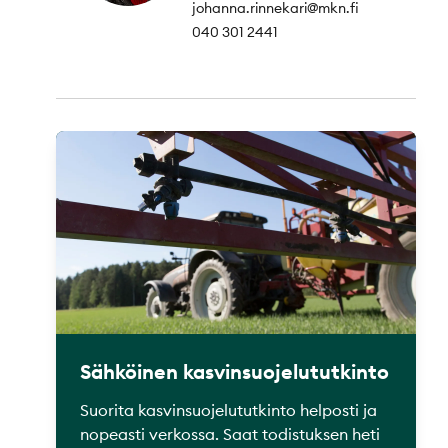
johanna.rinnekari@mkn.fi
040 301 2441
Sähköinen kasvinsuojelututkinto
Suorita kasvinsuojelututkinto helposti ja
nopeasti verkossa. Saat todistuksen heti