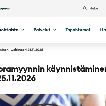
Haku
uppaan
kohtaista
Palvelut
Tapahtumat
Ha
inen -webinaari 25.11.2026
uoramyynnin käynnistämine
25.11.2026