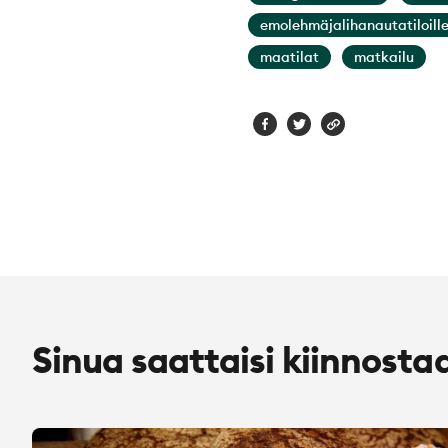
emolehmäjalihanautatiloill
maatilat
matkailu
Sinua saattaisi kiinnosta