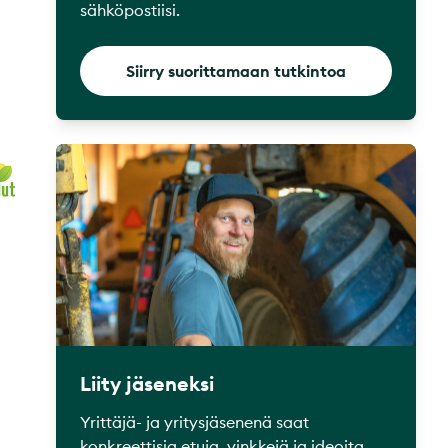
sähköpostiisi.
Siirry suorittamaan tutkintoa
Liity jäseneksi
Yrittäjä- ja yritysjäsenenä saat
konkreettisia etuja, vinkkejä ja ideoita