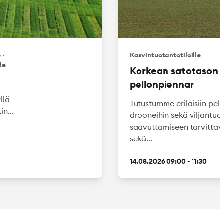
e
·
Kasvintuotantotiloille
lle
Korkean satotason 
pellonpiennar
llä
Tutustumme erilaisiin pe
n...
drooneihin sekä viljant
saavuttamiseen tarvitta
sekä...
14.08.2026 09:00 - 11:30