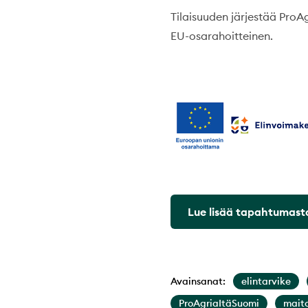
Tilaisuuden järjestää ProA
EU-osarahoitteinen.
Lue lisää tapahtumasta
Avainsanat:
elintarvike
ProAgriaItäSuomi
maito