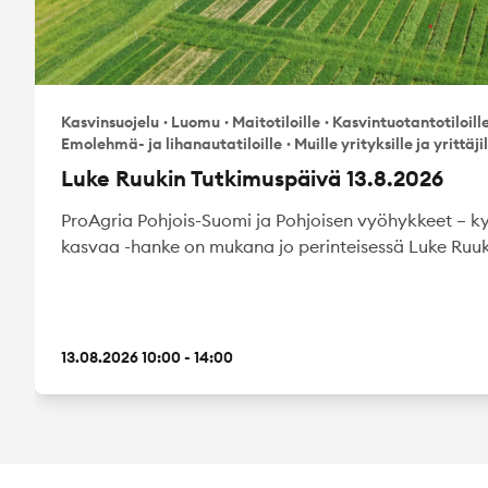
Kasvinsuojelu
·
Luomu
·
Maitotiloille
·
Kasvintuotantotiloill
Emolehmä- ja lihanautatiloille
·
Muille yrityksille ja yrittäji
Luke Ruukin Tutkimuspäivä 13.8.2026
ProAgria Pohjois-Suomi ja Pohjoisen vyöhykkeet – ky
kasvaa -hanke on mukana jo perinteisessä Luke Ruuki
13.08.2026 10:00 - 14:00
Footer