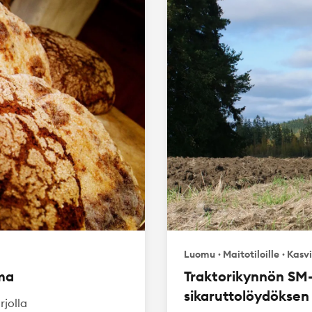
Luomu
·
Maitotiloille
·
Kasvi
ma
Traktorikynnön SM-
sikaruttolöydöksen 
jolla