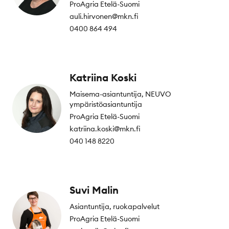
ProAgria Etelä-Suomi
auli.hirvonen@mkn.fi
0400 864 494
Katriina Koski
Maisema-asiantuntija, NEUVO
ympäristöasiantuntija
ProAgria Etelä-Suomi
katriina.koski@mkn.fi
040 148 8220
Suvi Malin
Asiantuntija, ruokapalvelut
ProAgria Etelä-Suomi