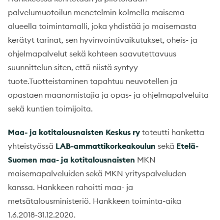
palvelumuotoilun menetelmin kolmella maisema-
alueella toimintamalli, joka yhdistää jo maisemasta
kerätyt tarinat, sen hyvinvointivaikutukset, oheis- ja
ohjelmapalvelut sekä kohteen saavutettavuus
suunnittelun siten, että niistä syntyy
tuote.Tuotteistaminen tapahtuu neuvotellen ja
opastaen maanomistajia ja opas- ja ohjelmapalveluita
sekä kuntien toimijoita.
Maa- ja kotitalousnaisten Keskus ry
toteutti hanketta
yhteistyössä
LAB-ammattikorkeakoulun
sekä
Etelä-
Suomen maa- ja kotitalousnaisten
MKN
maisemapalveluiden sekä MKN yrityspalveluden
kanssa. Hankkeen rahoitti maa- ja
metsätalousministeriö. Hankkeen toiminta-aika
1.6.2018-31.12.2020.