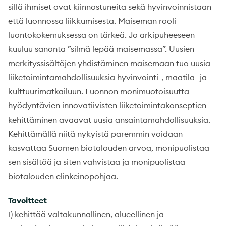
sillä ihmiset ovat kiinnostuneita sekä hyvinvoinnistaan
että luonnossa liikkumisesta. Maiseman rooli
luontokokemuksessa on tärkeä. Jo arkipuheeseen
kuuluu sanonta ”silmä lepää maisemassa”. Uusien
merkityssisältöjen yhdistäminen maisemaan tuo uusia
liiketoimintamahdollisuuksia hyvinvointi-, maatila- ja
kulttuurimatkailuun. Luonnon monimuotoisuutta
hyödyntävien innovatiivisten liiketoimintakonseptien
kehittäminen avaavat uusia ansaintamahdollisuuksia.
Kehittämällä niitä nykyistä paremmin voidaan
kasvattaa Suomen biotalouden arvoa, monipuolistaa
sen sisältöä ja siten vahvistaa ja monipuolistaa
biotalouden elinkeinopohjaa.
Tavoitteet
1) kehittää valtakunnallinen, alueellinen ja