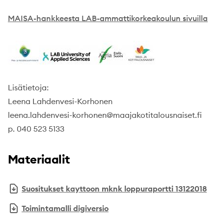
MAISA-hankkeesta LAB-ammattikorkeakoulun sivuilla
Lisätietoja:
Leena Lahdenvesi-Korhonen
​leena.lahdenvesi-korhonen@maajakotitalousnaiset.fi
p. 040 523 5133
Materiaalit
Suositukset kayttoon mknk loppuraportti 13122018
Toimintamalli digiversio