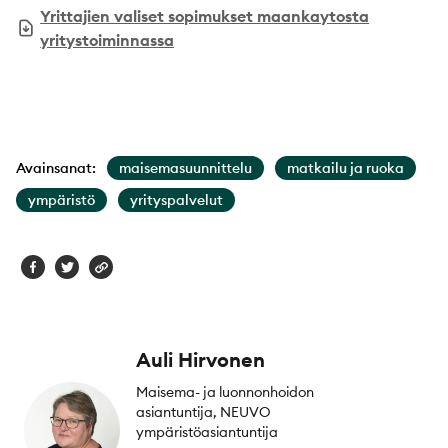
Yrittajien valiset sopimukset maankaytosta
yritystoiminnassa
Avainsanat:
maisemasuunnittelu
matkailu ja ruoka
ympäristö
yrityspalvelut
Auli Hirvonen
Maisema- ja luonnonhoidon
asiantuntija, NEUVO
ympäristöasiantuntija