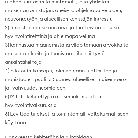
ruohonjuuritason toimintamalli, joka yhdistää
maiseman omistajan, oheis- ja ohjelmapalveluiden,
neuvontatyön ja alueellisen kehittäjän intressit
2) tunnistaa maiseman arvo ja tuotteistaa se sekä
hyvinvointireittinä ja ohjelmapalveluna
3) kannustaa maanomistajia ylläpitämään arvokkaita
maisema-alueita ja tunnistaa siihen liittyviä
ansaintakeinoja
4) pilotoida konsepti, joka voidaan tuotteistaa ja
monistaa eri puolilla Suomea alueelliset maisemaerot
ja -vahvuudet huomioiden.
5) Mitata kehitettyjen maisemakonseptien
hvvinvointivaikutuksia
6) Levittää tulokset ja toimintamalli valtakunnalliseen
käyttöön
Hankkeessa kehitetään ja pilotoidaan