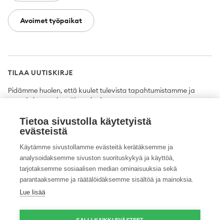
Avoimet työpaikat
TILAA UUTISKIRJE
Pidämme huolen, että kuulet tulevista tapahtumistamme ja
uutuuksista ensimmäisten joukossa.
Tietoa sivustolla käytetyistä
Tilaa
evästeistä
Käytämme sivustollamme evästeitä kerätäksemme ja
analysoidaksemme sivuston suorituskykyä ja käyttöä,
tarjotaksemme sosiaalisen median ominaisuuksia sekä
Twitter
Facebook
YouTube
Instagram
LinkedIn
parantaaksemme ja räätälöidäksemme sisältöä ja mainoksia.
Lue lisää
Tietosuojaseloste
Saavutettavuusseloste
Ilmoituskanava