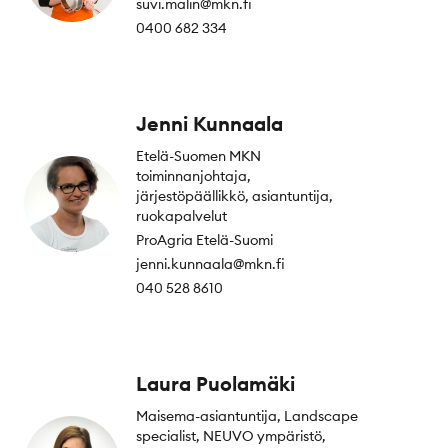
suvi.malin@mkn.fi
0400 682 334
Jenni Kunnaala
Etelä-Suomen MKN
toiminnanjohtaja,
järjestöpäällikkö, asiantuntija,
ruokapalvelut
ProAgria Etelä-Suomi
jenni.kunnaala@mkn.fi
040 528 8610
Laura Puolamäki
Maisema-asiantuntija, Landscape
specialist, NEUVO ympäristö,