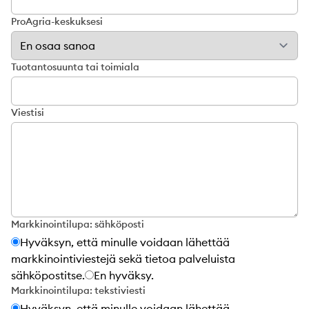
ProAgria-keskuksesi
Tuotantosuunta tai toimiala
Viestisi
Markkinointilupa: sähköposti
Hyväksyn, että minulle voidaan lähettää
markkinointiviestejä sekä tietoa palveluista
sähköpostitse.
En hyväksy.
Markkinointilupa: tekstiviesti
Hyväksyn, että minulle voidaan lähettää