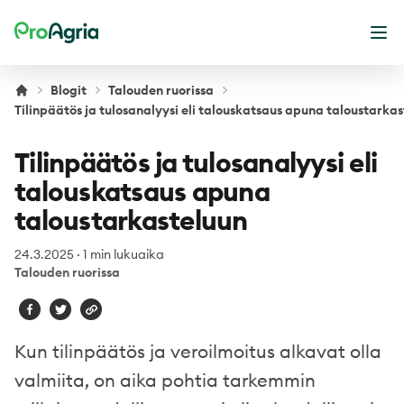
ProAgria
Ava
Blogit
Talouden ruorissa
Tilinpäätös ja tulosanalyysi eli talouskatsaus apuna taloustarka
Tilinpäätös ja tulosanalyysi eli
talouskatsaus apuna
taloustarkasteluun
24.3.2025
·
1 min lukuaika
Talouden ruorissa
Kun tilinpäätös ja veroilmoitus alkavat olla
valmiita, on aika pohtia tarkemmin