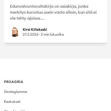
Edunvalvontavaltakirja on asiakirja, jonka
merkitys korostuu usein vasta silloin, kun sitä ei
ole tehty ajoissa....
Kirsi Kiilakoski
Kirsi Kiilakoski
27.2.2026
·
2 min lukuaika
Footer
PROAGRIA
Strategiamme
Keskukset