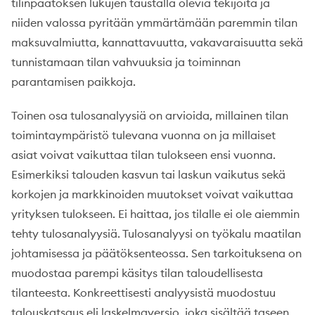
tilinpäätöksen lukujen taustalla olevia tekijöitä ja
niiden valossa pyritään ymmärtämään paremmin tilan
maksuvalmiutta, kannattavuutta, vakavaraisuutta sekä
tunnistamaan tilan vahvuuksia ja toiminnan
parantamisen paikkoja.
Toinen osa tulosanalyysiä on arvioida, millainen tilan
toimintaympäristö tulevana vuonna on ja millaiset
asiat voivat vaikuttaa tilan tulokseen ensi vuonna.
Esimerkiksi talouden kasvun tai laskun vaikutus sekä
korkojen ja markkinoiden muutokset voivat vaikuttaa
yrityksen tulokseen. Ei haittaa, jos tilalle ei ole aiemmin
tehty tulosanalyysiä. Tulosanalyysi on työkalu maatilan
johtamisessa ja päätöksenteossa. Sen tarkoituksena on
muodostaa parempi käsitys tilan taloudellisesta
tilanteesta. Konkreettisesti analyysistä muodostuu
talouskatsaus eli laskelmaversio, joka sisältää taseen,