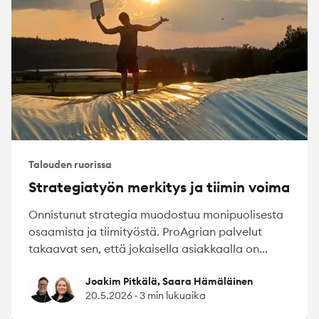
Talouden ruorissa
Strategiatyön merkitys ja tiimin voima
Onnistunut strategia muodostuu monipuolisesta
osaamista ja tiimityöstä. ProAgrian palvelut
takaavat sen, että jokaisella asiakkaalla on...
Joakim Pitkälä
Saara Hämäläinen
Joakim Pitkälä, Saara Hämäläinen
20.5.2026
·
3 min lukuaika