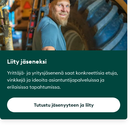
Liity jäseneksi
Yrittäjä- ja yritysjäsenenä saat konkreettisia etuja,
vinkkejä ja ideoita asiantuntijapalveluissa ja
erilaisissa tapahtumissa.
Tutustu jäsenyyteen ja liity