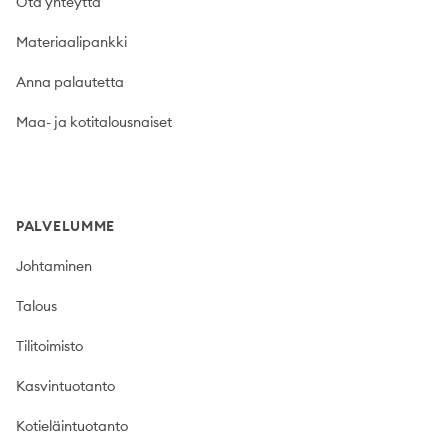
Ota yhteyttä
Materiaalipankki
Anna palautetta
Maa- ja kotitalousnaiset
PALVELUMME
Johtaminen
Talous
Tilitoimisto
Kasvintuotanto
Kotieläintuotanto