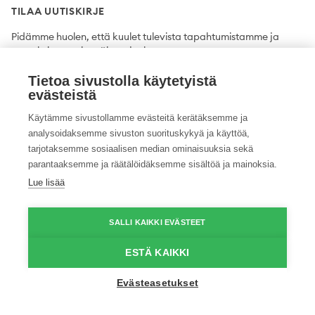
TILAA UUTISKIRJE
Pidämme huolen, että kuulet tulevista tapahtumistamme ja
uutuuksista ensimmäisten joukossa.
Tietoa sivustolla käytetyistä
Tilaa
evästeistä
Käytämme sivustollamme evästeitä kerätäksemme ja
analysoidaksemme sivuston suorituskykyä ja käyttöä,
tarjotaksemme sosiaalisen median ominaisuuksia sekä
Twitter
Facebook
YouTube
Instagram
LinkedIn
parantaaksemme ja räätälöidäksemme sisältöä ja mainoksia.
Lue lisää
Tietosuojaseloste
Saavutettavuusseloste
Ilmoituskanava
SALLI KAIKKI EVÄSTEET
© 2026 ProAgria. Kaikki oikeudet pidätetään.
ESTÄ KAIKKI
Evästeasetukset