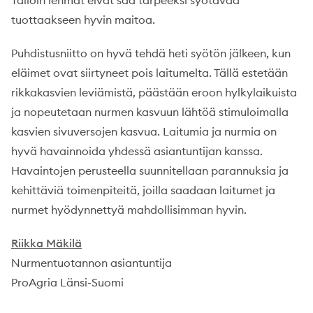
Tällöin lehmät eivät saa tarpeeksi syötävää
tuottaakseen hyvin maitoa.
Puhdistusniitto on hyvä tehdä heti syötön jälkeen, kun
eläimet ovat siirtyneet pois laitumelta. Tällä estetään
rikkakasvien leviämistä, päästään eroon hylkylaikuista
ja nopeutetaan nurmen kasvuun lähtöä stimuloimalla
kasvien sivuversojen kasvua. Laitumia ja nurmia on
hyvä havainnoida yhdessä asiantuntijan kanssa.
Havaintojen perusteella suunnitellaan parannuksia ja
kehittäviä toimenpiteitä, joilla saadaan laitumet ja
nurmet hyödynnettyä mahdollisimman hyvin.
Riikka Mäkilä
Nurmentuotannon asiantuntija
ProAgria Länsi-Suomi