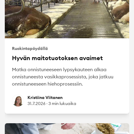
Ruokintapöydällä
Hyvän maitotuotoksen avaimet
Matka onnistuneeseen lypsykauteen alkaa
onnistuneesta vasikkaprosessista, joka jatkuu
onnistuneeseen hiehoprosessiin.
Kristiina Viitanen
Kristiina Viitanen
31.7.2026
·
3 min lukuaika