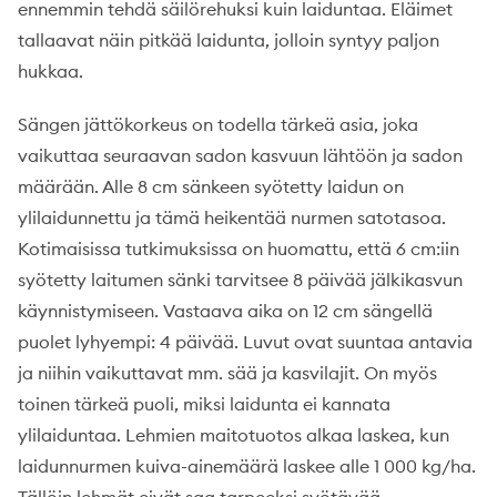
ennemmin tehdä säilörehuksi kuin laiduntaa. Eläimet
tallaavat näin pitkää laidunta, jolloin syntyy paljon
hukkaa.
Sängen jättökorkeus on todella tärkeä asia, joka
vaikuttaa seuraavan sadon kasvuun lähtöön ja sadon
määrään. Alle 8 cm sänkeen syötetty laidun on
ylilaidunnettu ja tämä heikentää nurmen satotasoa.
Kotimaisissa tutkimuksissa on huomattu, että 6 cm:iin
syötetty laitumen sänki tarvitsee 8 päivää jälkikasvun
käynnistymiseen. Vastaava aika on 12 cm sängellä
puolet lyhyempi: 4 päivää. Luvut ovat suuntaa antavia
ja niihin vaikuttavat mm. sää ja kasvilajit. On myös
toinen tärkeä puoli, miksi laidunta ei kannata
ylilaiduntaa. Lehmien maitotuotos alkaa laskea, kun
laidunnurmen kuiva-ainemäärä laskee alle 1 000 kg/ha.