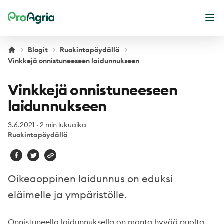
ProAgria
Ava
Blogit
Ruokintapöydällä
Vinkkejä onnistuneeseen laidunnukseen
Vinkkejä onnistuneeseen
laidunnukseen
3.6.2021
·
2 min lukuaika
Ruokintapöydällä
Oikeaoppinen laidunnus on eduksi
eläimelle ja ympäristölle.
Onnistuneella laidunnuksella on monta hyvää puolta.