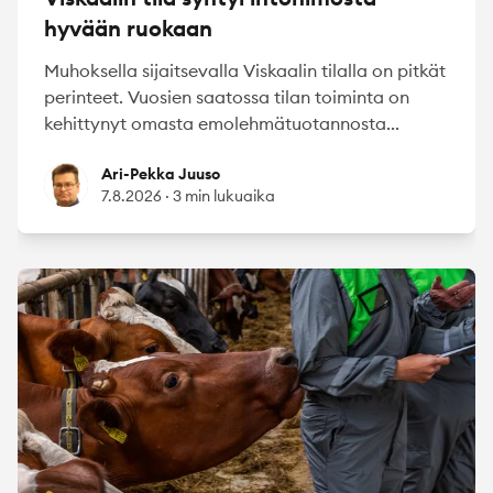
hyvään ruokaan
Muhoksella sijaitsevalla Viskaalin tilalla on pitkät
perinteet. Vuosien saatossa tilan toiminta on
kehittynyt omasta emolehmätuotannosta...
Ari-Pekka Juuso
Ari-Pekka Juuso
7.8.2026
·
3 min lukuaika