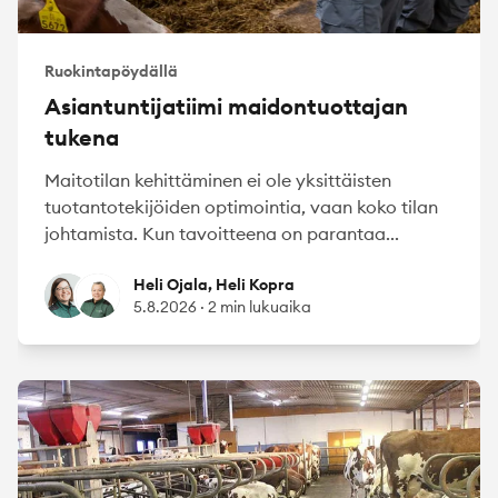
Ruokintapöydällä
Asiantuntijatiimi maidontuottajan
tukena
Maitotilan kehittäminen ei ole yksittäisten
tuotantotekijöiden optimointia, vaan koko tilan
johtamista. Kun tavoitteena on parantaa...
Heli Ojala
Heli Kopra
Heli Ojala, Heli Kopra
5.8.2026
·
2 min lukuaika