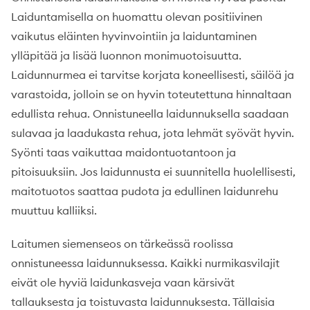
Laiduntamisella on huomattu olevan positiivinen
vaikutus eläinten hyvinvointiin ja laiduntaminen
ylläpitää ja lisää luonnon monimuotoisuutta.
Laidunnurmea ei tarvitse korjata koneellisesti, säilöä ja
varastoida, jolloin se on hyvin toteutettuna hinnaltaan
edullista rehua. Onnistuneella laidunnuksella saadaan
sulavaa ja laadukasta rehua, jota lehmät syövät hyvin.
Syönti taas vaikuttaa maidontuotantoon ja
pitoisuuksiin. Jos laidunnusta ei suunnitella huolellisesti,
maitotuotos saattaa pudota ja edullinen laidunrehu
muuttuu kalliiksi.
Laitumen siemenseos on tärkeässä roolissa
onnistuneessa laidunnuksessa. Kaikki nurmikasvilajit
eivät ole hyviä laidunkasveja vaan kärsivät
tallauksesta ja toistuvasta laidunnuksesta. Tällaisia