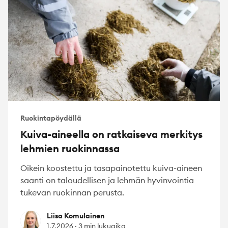
Ruokintapöydällä
Kuiva-aineella on ratkaiseva merkitys
lehmien ruokinnassa
Oikein koostettu ja tasapainotettu kuiva-aineen
saanti on taloudellisen ja lehmän hyvinvointia
tukevan ruokinnan perusta.
Liisa Komulainen
Liisa Komulainen
1.7.2026
·
3 min lukuaika