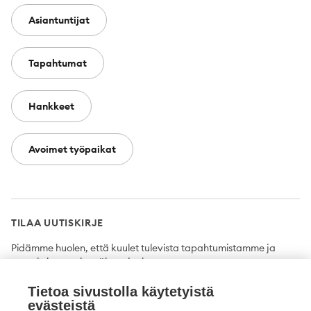
Asiantuntijat
Tapahtumat
Hankkeet
Avoimet työpaikat
TILAA UUTISKIRJE
Pidämme huolen, että kuulet tulevista tapahtumistamme ja
uutuuksista ensimmäisten joukossa.
Tietoa sivustolla käytetyistä
Tilaa
evästeistä