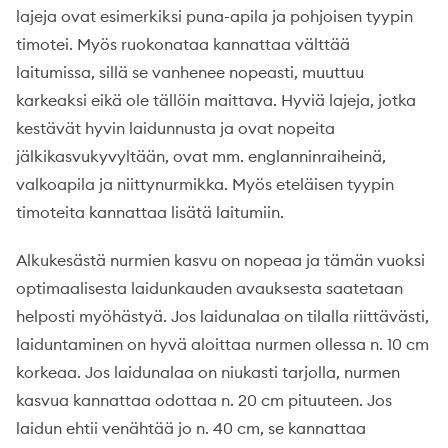
lajeja ovat esimerkiksi puna-apila ja pohjoisen tyypin
timotei. Myös ruokonataa kannattaa välttää
laitumissa, sillä se vanhenee nopeasti, muuttuu
karkeaksi eikä ole tällöin maittava. Hyviä lajeja, jotka
kestävät hyvin laidunnusta ja ovat nopeita
jälkikasvukyvyltään, ovat mm. englanninraiheinä,
valkoapila ja niittynurmikka. Myös eteläisen tyypin
timoteita kannattaa lisätä laitumiin.
Alkukesästä nurmien kasvu on nopeaa ja tämän vuoksi
optimaalisesta laidunkauden avauksesta saatetaan
helposti myöhästyä. Jos laidunalaa on tilalla riittävästi,
laiduntaminen on hyvä aloittaa nurmen ollessa n. 10 cm
korkeaa. Jos laidunalaa on niukasti tarjolla, nurmen
kasvua kannattaa odottaa n. 20 cm pituuteen. Jos
laidun ehtii venähtää jo n. 40 cm, se kannattaa