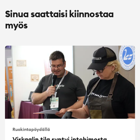
Sinua saattaisi kiinnostaa
myös
Ruokintapöydällä
Viskaalin tila syntyi intohimosta