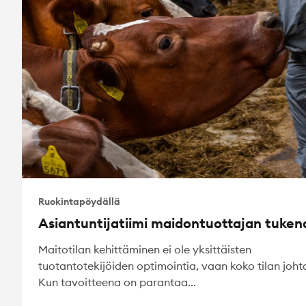
Ruokintapöydällä
Asiantuntijatiimi maidontuottajan tuken
Maitotilan kehittäminen ei ole yksittäisten
tuotantotekijöiden optimointia, vaan koko tilan joht
Kun tavoitteena on parantaa...