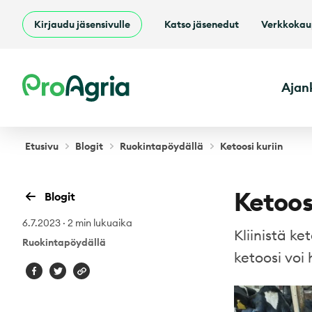
Kirjaudu jäsensivulle
Katso jäsenedut
Verkkoka
ProAgria
Ajan
Etusivu
Blogit
Ruokintapöydällä
Ketoosi kuriin
Ketoosi
Blogit
6.7.2023
·
2 min lukuaika
Kliinistä k
Ruokintapöydällä
ketoosi voi