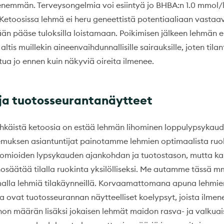
 enemmän. Terveysongelmia voi esiintyä jo BHBA:n 1.0 mmol/l
 Ketoosissa lehmä ei heru geneettistä potentiaaliaan vastaav
n pääse tuloksilla loistamaan. Poikimisen jälkeen lehmän e
 altis muillekin aineenvaihdunnallisille sairauksille, joten til
ua jo ennen kuin näkyviä oireita ilmenee.
ja tuotosseurantanäytteet
hkäistä ketoosia on estää lehmän lihominen loppulypsykaud
emuksen asiantuntijat painotamme lehmien optimaalista ruo
uomioiden lypsykauden ajankohdan ja tuotostason, mutta ka
osäätää tilalla ruokinta yksilölliseksi. Me autamme tässä m
alla lehmiä tilakäynneillä. Korvaamattomana apuna lehmien
a ovat tuotosseurannan näytteelliset koelypsyt, joista ilmen
n määrän lisäksi jokaisen lehmät maidon rasva- ja valkuais