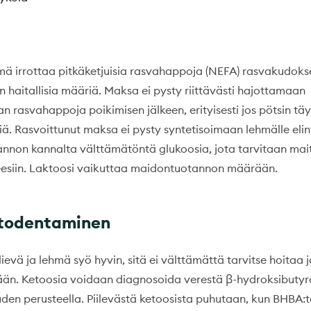
mä irrottaa pitkäketjuisia rasvahappoja (NEFA) rasvakudokse
 haitallisia määriä. Maksa ei pysty riittävästi hajottamaan
 rasvahappoja poikimisen jälkeen, erityisesti jos pötsin täy
tiä. Rasvoittunut maksa ei pysty syntetisoimaan lehmälle eli
nnon kannalta välttämätöntä glukoosia, jota tarvitaan mait
eesiin. Laktoosi vaikuttaa maidontuotannon määrään.
 todentaminen
lievä ja lehmä syö hyvin, sitä ei välttämättä tarvitse hoitaa j
ään. Ketoosia voidaan diagnosoida verestä β-hydroksibutyr
uden perusteella. Piilevästä ketoosista puhutaan, kun BHBA: