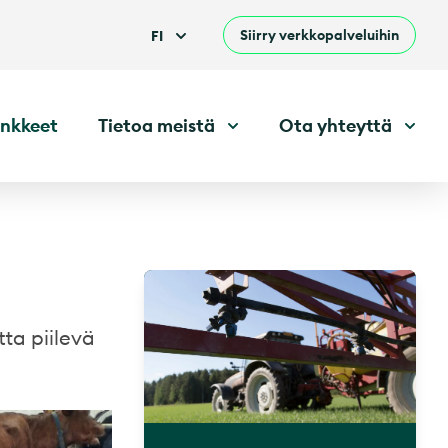
Siirry verkkopalveluihin
FI
nkkeet
Tietoa meistä
Ota yhteyttä
tta piilevä