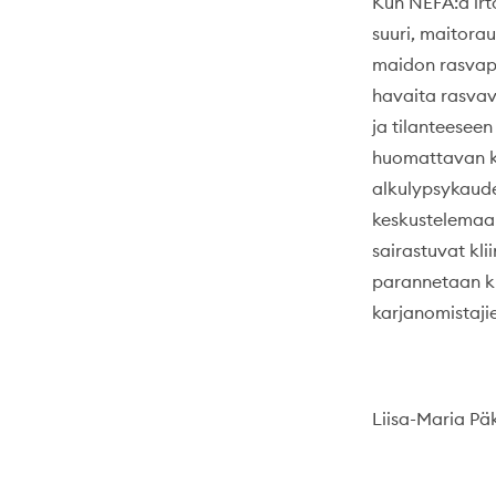
Kun NEFA:a irt
suuri, maitora
maidon rasvapi
havaita rasvav
ja tilanteeseen
huomattavan ko
alkulypsykaude
keskustelemaan
sairastuvat kli
parannetaan ki
karjanomistaji
Liisa-Maria Pä