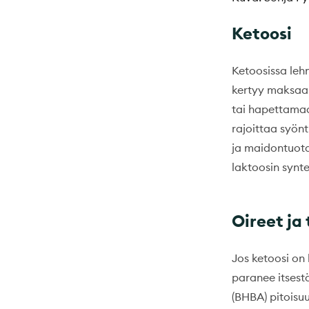
Ketoosi
Ketoosissa leh
kertyy maksaan
tai hapettamaan
rajoittaa syön
ja maidontuota
laktoosin synt
Oireet ja
Jos ketoosi on 
paranee itsest
(BHBA) pitoisu