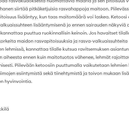
oaa rasvakudoksesta huomattavia määriä ja sen pitoisuus v
uhanen siirtää pitkäketjuisia rasvahappoja maitoon. Piileväs
toisuus lisääntyy, kun taas maitomäärä voi laskea. Ketoosi
alkuaissuhteen lisääntymisenä jo ennen sairauden näkyviä o
 kannattaa puuttua ruokinnallisin keinoin. Jos havaitset tilall
rkeita maidon rasvapitoisuuksia ja rasva-valkuaissuhteita e
n lehmissä, kannattaa tilalle kutsua ravitsemuksen asiantun
 aiheesta ennen kuin maitotuotos vähenee, lehmät rajoittav
inisesti. Piilevään ketoosiin puuttumalla vaikutetaan lehmien 
imojen esiintymistä sekä tiinehtymistä ja toivon mukaan li
en hyvinvointia.
kkilä