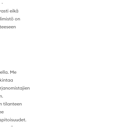
 -
asti eikä
limistö on
anteeseen
ella. Me
kintaa
rjanomistajien
m.
 tilanteen
ee
pitoisuudet.