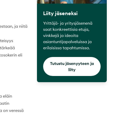
Liity jäseneksi
Yrittäjä- ja yritysjäsenenä
staan, ja niitä
saat konkreettisia etuja,
vinkkejä ja ideoita
teisyys
asiantuntijapalveluissa ja
ntärkeää
erilaisissa tapahtumissa.
osokerin eli
Tutustu jäsenyyteen ja
liity
a eläin
aatin
ta on veressä