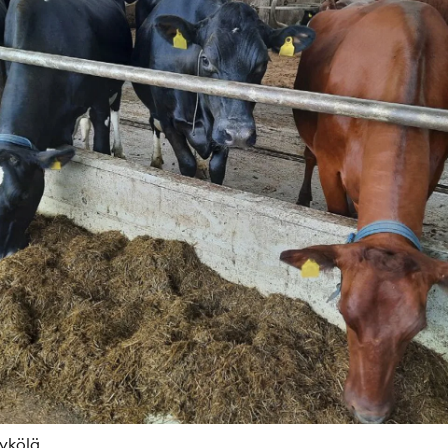
ykölä