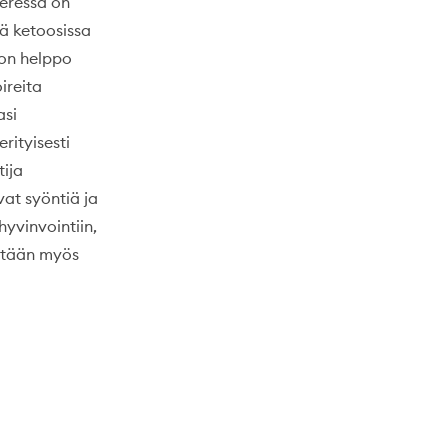
eressä on
sä ketoosissa
 on helppo
ireita
asi
rityisesti
tija
at syöntiä ja
hyvinvointiin,
sätään myös