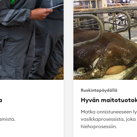
Ruokintapöydällä
a
Hyvän maitotuoto
Matka onnistuneeseen ly
amista.
vasikkaprosessista, joka
hiehoprosessiin.