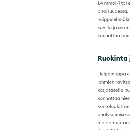
1.4 mmol/l tai
pitoisuudessa.
huippulehmäkää
kovilla ja se on
kannattaa puut
Ruokinta 
Helpoin tapa e
lehmien ravits
karjatasolla h
kannattaa hien
kuntoluokittam
analysoimisess
maidontuotanno