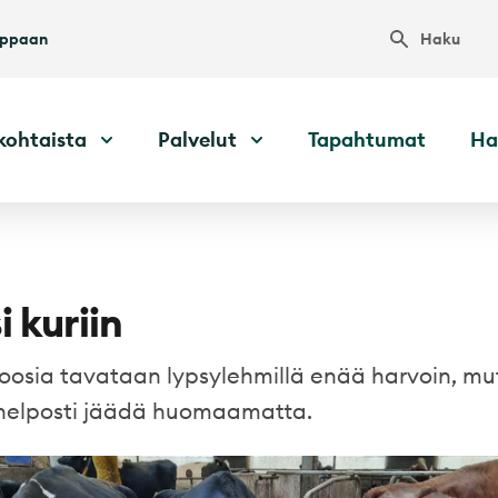
Haku
uppaan
kohtaista
Palvelut
Tapahtumat
Ha
 kuriin
etoosia tavataan lypsylehmillä enää harvoin, mu
 helposti jäädä huomaamatta.