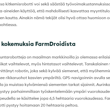
a kitkemisrobotti voi sekä säästää työvoimakustannuksissa
a-aineiden käyttöä, että mahdollisesti kasvattaa myyntitulo
en kautta. Ainakin nämä tekijät olisi hyvä ottaa huomioon o
ohtiessa.
 kokemuksia FarmDroidista
juntarobotteja on maailman markkinoilla jo olemassa erilaisi
ikat vaihtelevat, myös hintatasot vaihtelevat. Tanskalainen 
ittänyt robotin, joka sekä kylvää siemenet, että myöhemmi
kee rikkaruohot kasvien ympäriltä. GPS-navigoinnin avulla s
olla ja muistaa kylvämiensä siementen tarkat sijainnit. Aurink
pystyy parhaimmillaan työskentelemään ympäri vuorokauden,
udella se käsittelee jopa 6,5 hehtaaria vuorokaudessa. F
tti pystyy hoitamaan 20 hehtaaria peltoa.