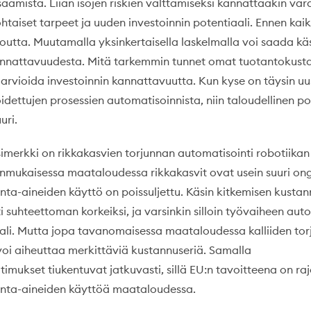
aamista. Liian isojen riskien välttämiseksi kannattaakin var
kohtaiset tarpeet ja uuden investoinnin potentiaali. Ennen kai
loutta. Muutamalla yksinkertaisella laskelmalla voi saada kä
nnattavuudesta. Mitä tarkemmin tunnet omat tuotantokusta
 arvioida investoinnin kannattavuutta. Kun kyse on täysin uu
dettujen prosessien automatisoinnista, niin taloudellinen po
uri.
imerkki on rikkakasvien torjunnan automatisointi robotiikan 
nonmukaisessa maataloudessa rikkakasvit ovat usein suuri on
unta-aineiden käyttö on poissuljettu. Käsin kitkemisen kusta
 suhteettoman korkeiksi, ja varsinkin silloin työvaiheen auto
aali. Mutta jopa tavanomaisessa maataloudessa kalliiden tor
voi aiheuttaa merkittäviä kustannuseriä. Samalla
imukset tiukentuvat jatkuvasti, sillä EU:n tavoitteena on raj
junta-aineiden käyttöä maataloudessa.