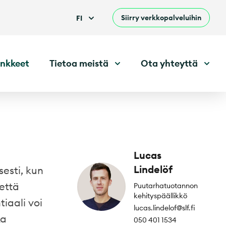
Siirry verkkopalveluihin
FI
nkkeet
Tietoa meistä
Ota yhteyttä
Lucas
Lindelöf
sesti, kun
että
Puutarhatuotannon
kehityspäällikkö
iaali voi
lucas.lindelof@slf.fi
ka
050 401 1534