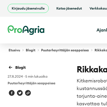
Kirjaudu jäsensivulle
Katso jäsenedut
Verkkoka
ProAgria
Ajan
Etusivu
Blogit
Puutarhayrittäjän saappaissa
Rikkaka
Rikkaka
Blogit
27.8.2024
·
5 min lukuaika
Kitkemisrobot
Puutarhayrittäjän saappaissa
kustannussää
torjunta-ain
kasvattaa tu