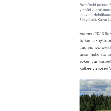
FarmDroid painaa 90
ympäri vuorokauden.
neuvoa. Heinäkuussa 
Säkylässä. Kuva: L
Vuonna 2023 Soke
tutkimuskäyttöön
Luonnonvarakesk
asianmukaista ti
sokerijuurikaspel
kulkee Siskosen V