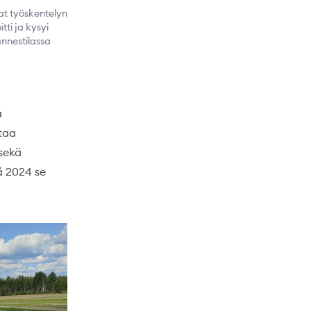
at työskentelyn
ti ja kysyi
annestilassa
a
taa
sekä
lä 2024 se
.