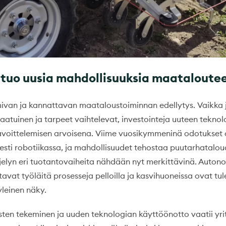
 tuo uusia mahdollisuuksia maataloute
ivan ja kannattavan maataloustoiminnan edellytys. Vaikka 
laatuinen ja tarpeet vaihtelevat, investointeja uuteen tekno
avoittelemisen arvoisena. Viime vuosikymmeninä odotukset
sesti robotiikassa, ja mahdollisuudet tehostaa puutarhatalou
iljelyn eri tuotantovaiheita nähdään nyt merkittävinä. Auton
itavat työläitä prosesseja pelloilla ja kasvihuoneissa ovat t
yleinen näky.
sten tekeminen ja uuden teknologian käyttöönotto vaatii yri