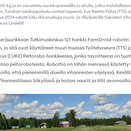
0 kg ja on varustettu aurinkopaneelilla ja akulla, jotka mahdollistav
 Tanskan asiakaspalvelu vastasi nopeasti, kun Reetta Palva (TTS) soit
2024 robotti kitki rikkaruohoja nauris- ja tilliviljelmillä Siskosten Vih
ucas Lindelöf
rijuurikkaan Tutkimuskeskus SjT hankki FarmDroid-robotin
, ja sitä ovat käyttäneet muun muassa Työtehoseura (TTS) j
us (LUKE) Peltorobo-hankkeessa, jonka tavoitteena on tuot
etoa peltoroboteista. Robottia on tähän mennessä käytetty 
loilla, että pienemmillä alueilla vihannesten viljelyssä. Kesäl
ihannestilassa Säkylässä ja hoitaa nauriit ja tillit avomaalla