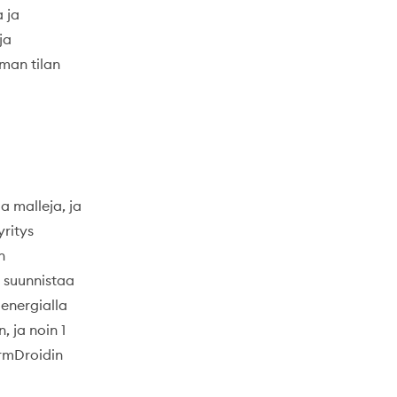
 ja
ja
man tilan
a malleja, ja
yritys
n
e suunnistaa
oenergialla
 ja noin 1
armDroidin