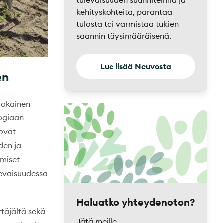
tulevaisuuden suunnitelmia ja
kehityskohteita, parantaa
tulosta tai varmistaa tukien
saannin täysimääräisenä.
Lue lisää Neuvosta
en
jokainen
logiaan
 ovat
den ja
omiset
ulevaisuudessa
Haluatko yhteydenoton?
ttäjältä sekä
Jätä meille