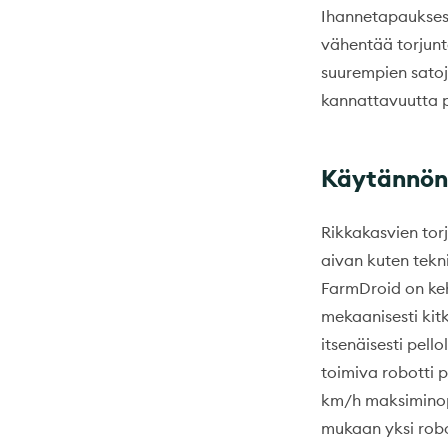
Ihannetapauksess
vähentää torjunt
suurempien satoj
kannattavuutta p
Käytännön
Rikkakasvien tor
aivan kuten tekni
FarmDroid on keh
mekaanisesti kit
itsenäisesti pell
toimiva robotti 
km/h maksiminope
mukaan yksi robo