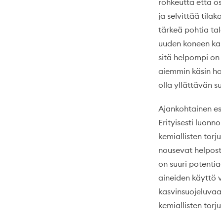
rohkeutta että os
ja selvittää tila
tärkeä pohtia ta
uuden koneen ka
sitä helpompi on
aiemmin käsin hoi
olla yllättävän su
Ajankohtainen es
Erityisesti luon
kemiallisten torj
nousevat helposti
on suuri potenti
aineiden käyttö 
kasvinsuojeluvaat
kemiallisten tor