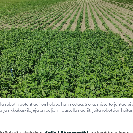
la robotin potentiaali on helppo hahmottaa. Siellä, missä torjuntaa ei o
ä ja rikkakasvilajeja on paljon. Taustalla nauriit, joita robotti on hoita
ittävistä siskoksista,
Sofia Lähteenmäki
, on kevään aikana