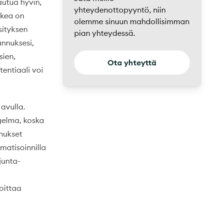
autua hyvin,
yhteydenottopyyntö, niin
kkea on
olemme sinuun mahdollisimman
sityksen
pian yhteydessä.
nnuksesi,
sien,
Ota yhteyttä
tentiaali voi
avulla.
gelma, koska
nnukset
matisoinnilla
junta-
oittaa