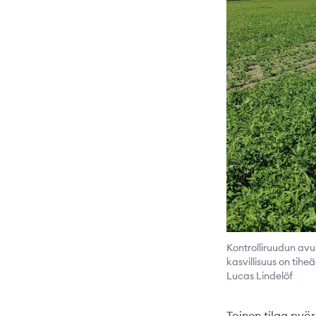
Kontrolliruudun avul
kasvillisuus on tiheä
Lucas Lindelöf
Toinen tilaa pyör