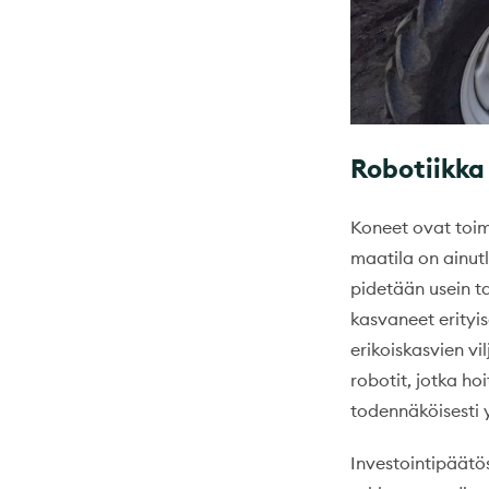
Robotiikka
Koneet ovat toim
maatila on ainut
pidetään usein t
kasvaneet erityi
erikoiskasvien v
robotit, jotka ho
todennäköisesti 
Investointipäätö