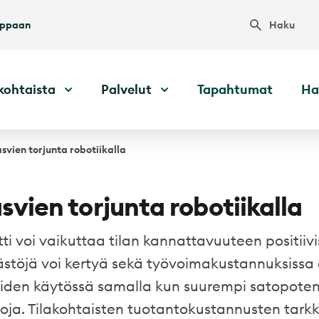
Haku
uppaan
kohtaista
Palvelut
Tapahtumat
Ha
svien torjunta robotiikalla
svien torjunta robotiikalla
ti voi vaikuttaa tilan kannattavuuteen positiivi
stöjä voi kertyä sekä työvoimakustannuksissa 
eiden käytössä samalla kun suurempi satopotent
loja. Tilakohtaisten tuotantokustannusten tark