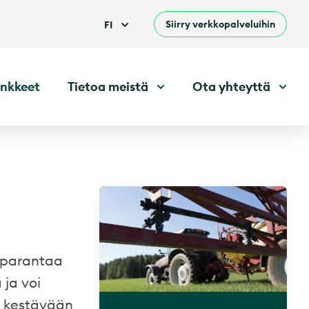
Siirry verkkopalveluihin
FI
nkkeet
Tietoa meistä
Ota yhteyttä
, parantaa
 ja voi
us kestävään