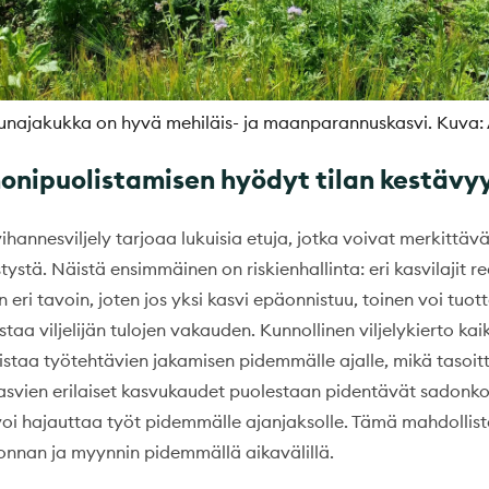
unajakukka on hyvä mehiläis- ja maanparannuskasvi. Kuva:
monipuolistamisen hyödyt tilan kestävy
hannesviljely tarjoaa lukuisia etuja, jotka voivat merkittäv
stystä. Näistä ensimmäinen on riskienhallinta: eri kasvilajit r
n eri tavoin, joten jos yksi kasvi epäonnistuu, toinen voi tuo
taa viljelijän tulojen vakauden. Kunnollinen viljelykierto kai
listaa työtehtävien jakamisen pidemmälle ajalle, mikä tasoit
asvien erilaiset kasvukaudet puolestaan pidentävät sadonko
jä voi hajauttaa työt pidemmälle ajanjaksolle. Tämä mahdolli
jonnan ja myynnin pidemmällä aikavälillä.