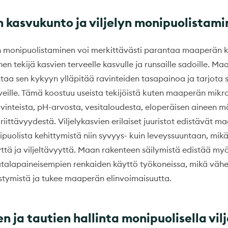
kasvukunto ja viljelyn monipuolistami
lyn monipuolistaminen voi merkittävästi parantaa maaperän 
en tekijä kasvien terveelle kasvulle ja runsaille sadoille. M
ttaa sen kykyyn ylläpitää ravinteiden tasapainoa ja tarjota 
veille. Tämä koostuu useista tekijöistä kuten maaperän mikr
avinteista, pH-arvosta, vesitaloudesta, eloperäisen aineen 
iittävyydestä. Viljelykasvien erilaiset juuristot edistävät 
puolista kehittymistä niin syvyys- kuin leveyssuuntaan, mik
tä ja viljeltävyyttä. Maan rakenteen säilymistä edistää m
talapaineisempien renkaiden käyttö työkoneissa, mikä väh
stymistä ja tukee maaperän elinvoimaisuutta.
n ja tautien hallinta monipuolisella vilj