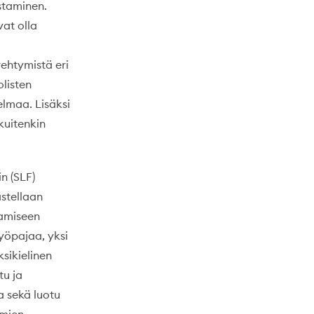
staminen.
vat olla
rehtymistä eri
olisten
elmaa. Lisäksi
kuitenkin
n (SLF)
stellaan
tamiseen
työpajaa, yksi
sikielinen
tu ja
a sekä luotu
lmien