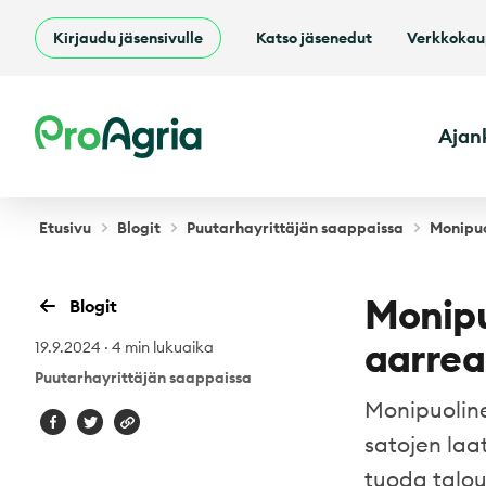
Kirjaudu jäsensivulle
Katso jäsenedut
Verkkoka
ProAgria
Ajan
Etusivu
Blogit
Puutarhayrittäjän saappaissa
Monipuo
Monipu
Blogit
aarrea
19.9.2024
·
4 min lukuaika
Puutarhayrittäjän saappaissa
Monipuoline
satojen laa
tuoda talou