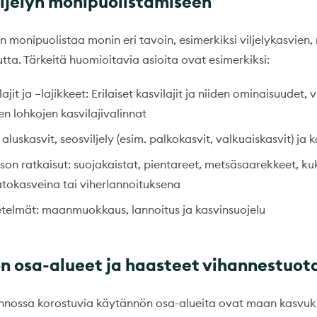
iljelyn monipuolistamiseen
n monipuolistaa monin eri tavoin, esimerkiksi viljelykasvien
tta. Tärkeitä huomioitavia asioita ovat esimerkiksi:
lajit ja –lajikkeet: Erilaiset kasvilajit ja niiden ominaisuudet, v
en lohkojen kasvilajivalinnat
 aluskasvit, seosviljely (esim. palkokasvit, valkuaiskasvit) ja 
on ratkaisut: suojakaistat, pientareet, metsäsaarekkeet, ku
satokasveina tai viherlannoituksena
etelmät: maanmuokkaus, lannoitus ja kasvinsuojelu
 osa-alueet ja haasteet vihannestuot
nnossa korostuvia käytännön osa-alueita ovat maan kasvuk