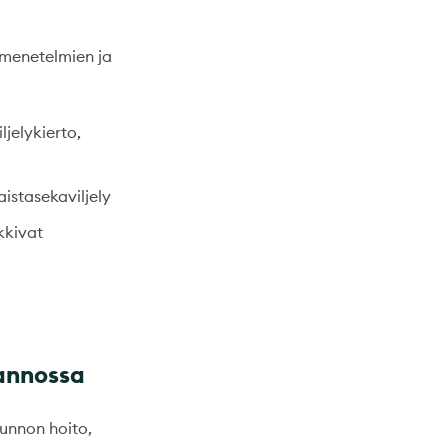
, menetelmien ja
iljelykierto,
kaistasekaviljely
kkivat
annossa
unnon hoito,