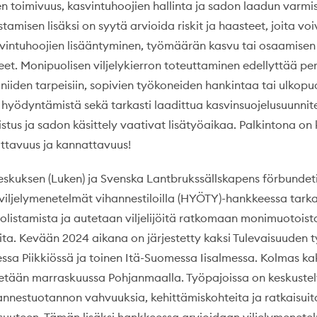
n toimivuus, kasvintuhoojien hallinta ja sadon laadun varmi
tamisen lisäksi on syytä arvioida riskit ja haasteet, joita voi
svintuhoojien lisääntyminen, työmäärän kasvu tai osaamisen
eet. Monipuolisen viljelykierron toteuttaminen edellyttää pe
a niiden tarpeisiin, sopivien työkoneiden hankintaa tai ulkopu
n hyödyntämistä sekä tarkasti laadittua kasvinsuojelusuunnit
tus ja sadon käsittely vaativat lisätyöaikaa. Palkintona on 
ttavuus ja kannattavuus!
kuksen (Luken) ja Svenska Lantbrukssällskapens förbundeti
viljelymenetelmät vihannestiloilla (HYÖTY)-hankkeessa tarka
uolistamista ja autetaan viljelijöitä ratkomaan monimuotois
eita. Kevään 2024 aikana on järjestetty kaksi Tulevaisuuden 
sa Piikkiössä ja toinen Itä-Suomessa Iisalmessa. Kolmas kak
tetään marraskuussa Pohjanmaalla. Työpajoissa on keskustel
hannestuotannon vahvuuksia, kehittämiskohteita ja ratkaisuit
aisuuteen. Tämän lisäksi hankkeessa arvioidaan viljelymenete