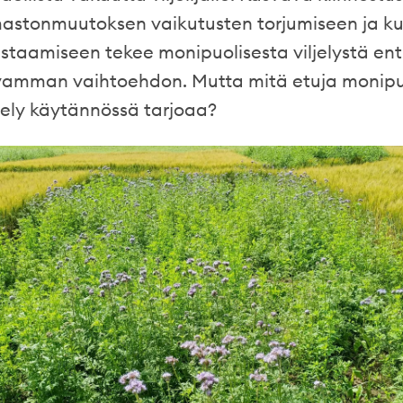
ilmastonmuutoksen vaikutusten torjumiseen ja ku
vastaamiseen tekee monipuolisesta viljelystä ent
vamman vaihtoehdon. Mutta mitä etuja monipu
jely käytännössä tarjoaa?