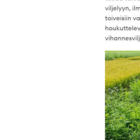
viljelyyn, 
toiveisiin 
houkuttele
vihannesvil