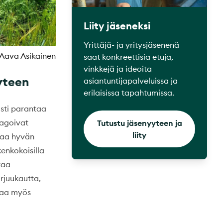
Liity jäseneksi
Yrittäjä- ja yritysjäsenenä
 Aava Asikainen
saat konkreettisia etuja,
vinkkejä ja ideoita
yteen
asiantuntijapalveluissa ja
erilaisissa tapahtumissa.
ästi parantaa
eagoivat
Tutustu jäsenyyteen ja
liity
ttaa hyvän
kenkokoisilla
taa
rjuukautta,
staa myös