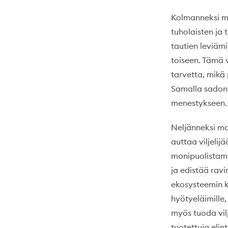
Kolmanneksi mon
tuholaisten ja 
tautien leviämi
toiseen. Tämä 
tarvetta, mikä
Samalla sadon l
menestykseen.
Neljänneksi mo
auttaa viljelij
monipuolistami
ja edistää rav
ekosysteemin ke
hyötyeläimille
myös tuoda vilj
tuotettuja elin