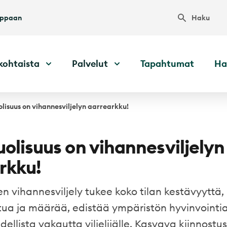
Haku
uppaan
kohtaista
Palvelut
Tapahtumat
Ha
lisuus on vihannesviljelyn aarrearkku!
olisuus on vihannesviljelyn
rkku!
n vihannesviljely tukee koko tilan kestävyyttä
tua ja määrää, edistää ympäristön hyvinvointia
dellista vakautta viljelijälle. Kasvava kiinnost