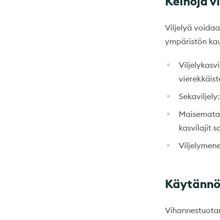
Keinoja v
Viljelyä voidaa
ympäristön kau
Viljelykasvi
vierekkäist
Sekaviljely:
Maisematas
kasvilajit 
Viljelymen
Käytännön
Vihannestuota