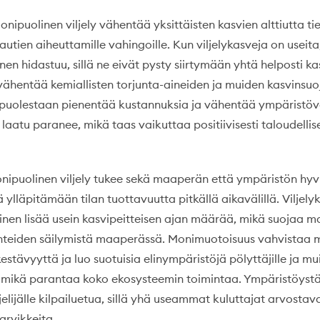
ipuolinen viljely vähentää yksittäisten kasvien alttiutta tie
tautien aiheuttamille vahingoille. Kun viljelykasveja on useita
nen hidastuu, sillä ne eivät pysty siirtymään yhtä helposti kas
vähentää kemiallisten torjunta-aineiden ja muiden kasvinsuo
 puolestaan pienentää kustannuksia ja vähentää ympäristöv
aatu paranee, mikä taas vaikuttaa positiivisesti taloudellis
nipuolinen viljely tukee sekä maaperän että ympäristön hyv
ää ylläpitämään tilan tuottavuutta pitkällä aikavälillä. Viljely
nen lisää usein kasvipeitteisen ajan määrää, mikä suojaa m
inteiden säilymistä maaperässä. Monimuotoisuus vahvistaa 
stävyyttä ja luo suotuisia elinympäristöjä pölyttäjille ja mui
, mikä parantaa koko ekosysteemin toimintaa. Ympäristöystäv
elijälle kilpailuetua, sillä yhä useammat kuluttajat arvostav
tarvikkeita.