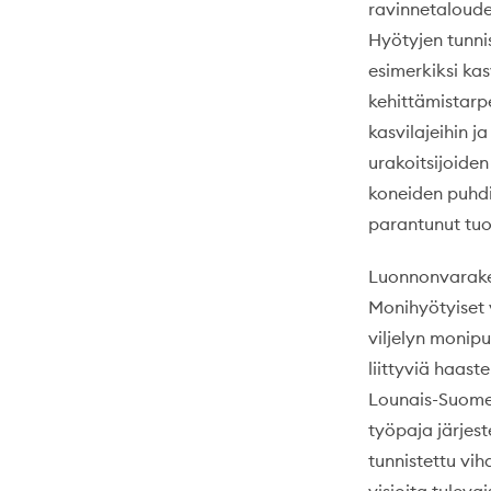
ravinnetaloude
Hyötyjen tunnis
esimerkiksi ka
kehittämistarp
kasvilajeihin j
urakoitsijoide
koneiden puhdis
parantunut tuo
Luonnonvarakes
Monihyötyiset 
viljelyn monip
liittyviä haast
Lounais-Suomes
työpaja järjes
tunnistettu vi
visioita tulev