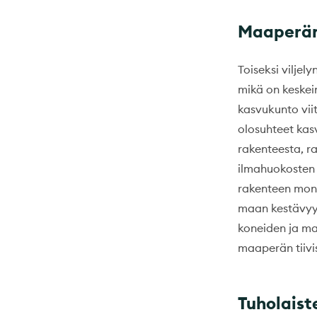
Maaperän 
Toiseksi vilje
mikä on keskein
kasvukunto vii
olosuhteet kas
rakenteesta, r
ilmahuokosten r
rakenteen moni
maan kestävyyt
koneiden ja ma
maaperän tiivi
Tuholaiste