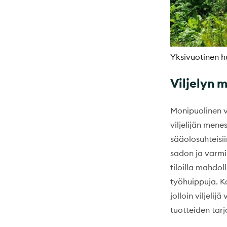
Yksivuotinen h
Viljelyn 
Monipuolinen vi
viljelijän mene
sääolosuhteisii
sadon ja varmis
tiloilla mahdol
työhuippuja. K
jolloin viljeli
tuotteiden tar