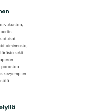
nen
kasvukuntoa,
aaperän
suotuisat
obitoiminnasta,
määrästä sekä
maaperän
ä parantaa
yös kevyempien
entää
elyllä