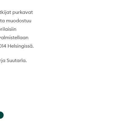
tkijat purkavat
ista muodostuu
ilaisiin
valmistellaan
14 Helsingissä.
ja Suutarla.