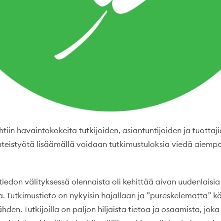
htiin havaintokokeita tutkijoiden, asiantuntijoiden ja tuottaj
hteistyötä lisäämällä voidaan tutkimustuloksia viedä aie
iedon välityksessä olennaista oli kehittää aivan uudenlaisia
a. Tutkimustieto on nykyisin hajallaan ja ”pureskelematta” 
nähden. Tutkijoilla on paljon hiljaista tietoa ja osaamista, jok