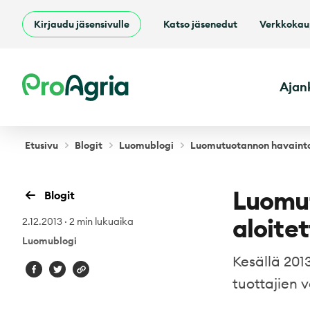
Kirjaudu jäsensivulle
Katso jäsenedut
Verkkoka
ProAgria
Ajan
Etusivu
Blogit
Luomublogi
Luomutuotannon havaintok
Luomu
Blogit
aloitet
2.12.2013
·
2 min lukuaika
Luomublogi
Kesällä 2013
tuottajien 