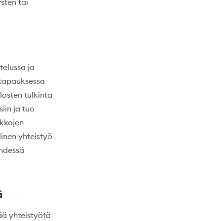
ysten tai
elussa ja
ä tapauksessa
losten tulkinta
iin ja tuo
ukkojen
linen yhteistyö
yhdessä
ä
ää yhteistyötä