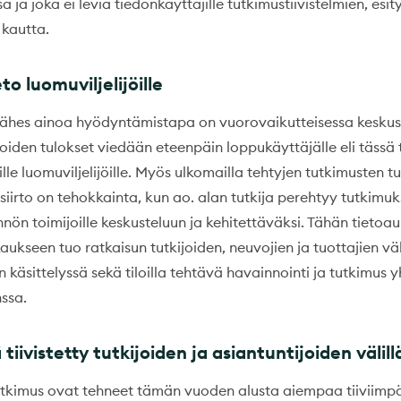
a ja joka ei leviä tiedonkäyttäjille tutkimustiivistelmien, esit
 kautta.
eto luomuviljelijöille
ähes ainoa hyödyntämistapa on vuorovaikutteisessa keskust
joiden tulokset viedään eteenpäin loppukäyttäjälle eli täss
lle luomuviljelijöille. Myös ulkomailla tehtyjen tutkimusten tu
iirto on tehokkainta, kun ao. alan tutkija perehtyy tutkimuks
nön toimijoille keskusteluun ja kehitettäväksi. Tähän tietoa
ukseen tuo ratkaisun tutkijoiden, neuvojien ja tuottajien vä
n käsittelyssä sekä tiloilla tehtävä havainnointi ja tutkimus 
ssa.
tiivistetty tutkijoiden ja asiantuntijoiden välill
tkimus ovat tehneet tämän vuoden alusta aiempaa tiiviimp