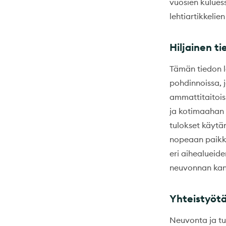
vuosien kuluess
lehtiartikkelien
Hiljainen ti
Tämän tiedon l
pohdinnoissa, 
ammattitaitoisi
ja kotimaahan s
tulokset käytän
nopeaan paikka
eri aihealueide
neuvonnan kan
Yhteistyötä 
Neuvonta ja tu