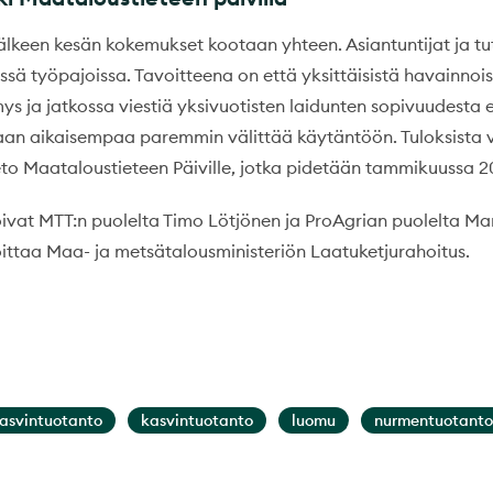
lkeen kesän kokemukset kootaan yhteen. Asiantuntijat ja tu
issä työpajoissa. Tavoitteena on että yksittäisistä havainno
 ja jatkossa viestiä yksivuotisten laidunten sopivuudesta er
daan aikaisempaa paremmin välittää käytäntöön. Tuloksista 
o Maataloustieteen Päiville, jotka pidetään tammikuussa 20
ivat MTT:n puolelta Timo Lötjönen ja ProAgrian puolelta Mar
ttaa Maa- ja metsätalousministeriön Laatuketjurahoitus.
asvintuotanto
kasvintuotanto
luomu
nurmentuotanto