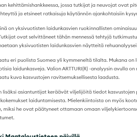
 kehittämishankkeessa, jossa tutkijat ja neuvojat ovat pi
yhteyttä ja etsineet ratkaisuja käytännön ajankohtaisiin kysy
inä on yksivuotisten laidunkasvien ruokinnallisten ominaisuu
Tutkijat ovat selvittäneet tähän mennessä tehtyjä tutkimustu
 haetaan yksivuotisten laidunkasvien näytteitä rehuanalyysei
aatu eri puolista Suomea yli kymmeneltä tilalta. Mukana on l
uotisia laidunkasveja. Valion ARTTURI(R) -analyysin avulla on 
saatu kuva kasvustojen ravitsemuksellisesta laadusta.
lisäksi asiantuntijat keräävät viljelijöitä tiedot kasvustoje
 kokemukset laiduntamisesta. Mielenkiintoista on myös koota 
lle, miksi he ovat päätyneet ottamaan omaan viljelykiertoo
itumet.
ki Maataloustieteen päivillä