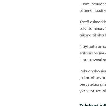
Luomuneuvonnan
säännöllisesti 
Tästä esimerkk
selvittäminen. 
aikana tiloilta
Näytteitä on s
erilaisia yksiv
luotettavasti 
Rehuanalyysien 
ja kartoittavat
perusteluja si
yksivuotiset la
Tulokset jul