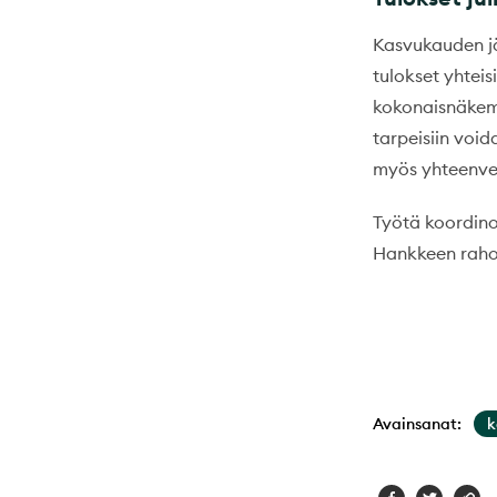
Kasvukauden jä
tulokset yhteis
kokonaisnäkemys
tarpeisiin voi
myös yhteenvet
Työtä koordino
Hankkeen rahoi
Avainsanat:
k