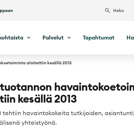
Haku
uppaan
kohtaista
Palvelut
Tapahtumat
Ha
oetoiminta aloitettiin kesällä 2013
tuotannon havaintokoetoi
tiin kesällä 2013
 tehtiin havaintokokeita tutkijoiden, asiantunti
välisenä yhteistyönä.