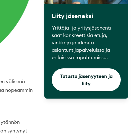
Liity jäseneksi
Yrittäjä- ja yritysjäsenenä
saat konkreettisia etuja,
vinkkejä ja ideoita
asiantuntijapalveluissa ja
erilaisissa tapahtumissa.
Tutustu jäsenyyteen ja
ien välisenä
liity
mpaa nopeammin
käytännön
a on syntynyt