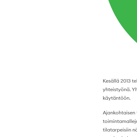
Kesällä 2013 te
yhteistyönä. Y
käytäntöön.
Ajankohtaisen t
toimintamallej
tilatarpeisiin 