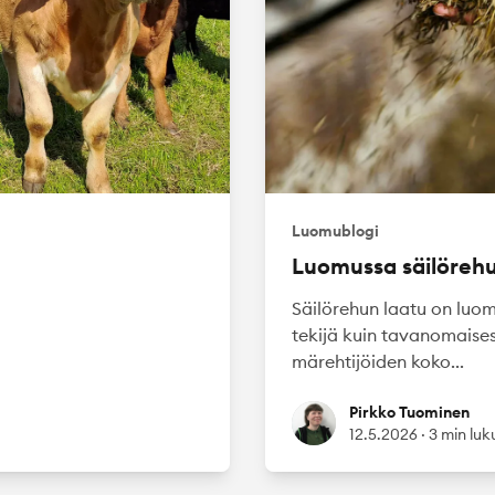
Luomublogi
Luomussa säilörehu
Säilörehun laatu on luom
tekijä kuin tavanomaisess
märehtijöiden koko...
Pirkko Tuominen
Pirkko Tuominen
12.5.2026
·
3 min luk