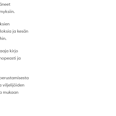
täneet
myksiin.
ksien
loksia ja kesän
hin.
aaja kirjo
nopeasti ja
n perustamisesta
viljelijöiden
nsa mukaan