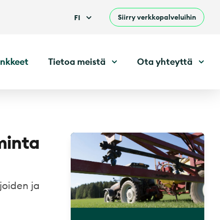
Siirry verkkopalveluihin
FI
nkkeet
Tietoa meistä
Ota yhteyttä
minta
joiden ja