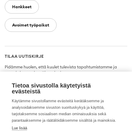
Hankkeet
Avoimet työpaikat
TILAA UUTISKIRJE
Pidämme huolen, että kuulet tulevista tapahtumistamme ja
uutuuksista ensimmäisten joukossa.
Tietoa sivustolla käytetyistä
Tilaa
evästeistä
Käytämme sivustollamme evästeitä kerätäksemme ja
analysoidaksemme sivuston suorituskykyä ja käyttöä,
tarjotaksemme sosiaalisen median ominaisuuksia sekä
Twitter
Facebook
YouTube
Instagram
LinkedIn
parantaaksemme ja räätälöidäksemme sisältöä ja mainoksia.
Lue lisää