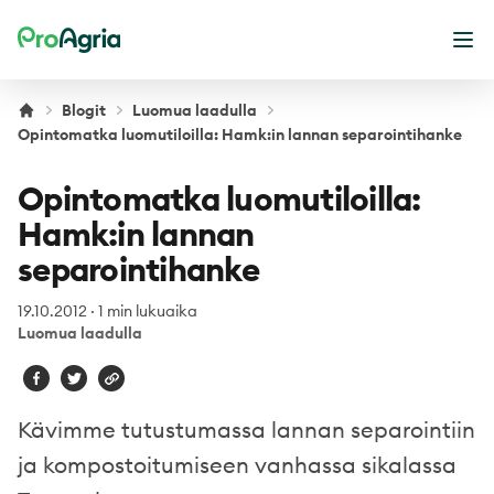
ProAgria
Ava
Blogit
Luomua laadulla
Opintomatka luomutiloilla: Hamk:in lannan separointihanke
Opintomatka luomutiloilla:
Hamk:in lannan
separointihanke
19.10.2012
·
1 min lukuaika
Luomua laadulla
Kävimme tutustumassa lannan separointiin
ja kompostoitumiseen vanhassa sikalassa