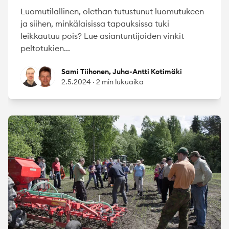
Luomutilallinen, olethan tutustunut luomutukeen
ja siihen, minkälaisissa tapauksissa tuki
leikkautuu pois? Lue asiantuntijoiden vinkit
peltotukien...
Sami Tiihonen
Juha-Antti Kotimäki
Sami Tiihonen, Juha-Antti Kotimäki
2.5.2024
·
2 min lukuaika