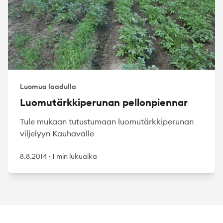
Luomua laadulla
Luomutärkkiperunan pellonpiennar
Tule mukaan tutustumaan luomutärkkiperunan
viljelyyn Kauhavalle
8.8.2014
·
1 min lukuaika
Footer