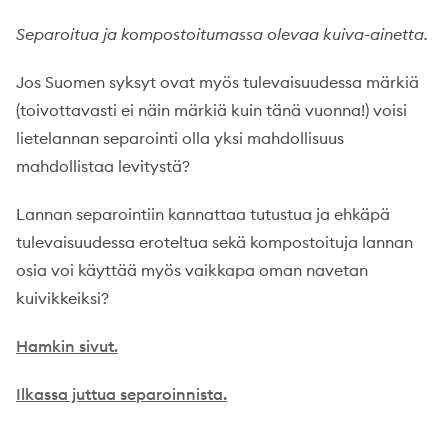
Separoitua ja kompostoitumassa olevaa kuiva-ainetta.
Jos Suomen syksyt ovat myös tulevaisuudessa märkiä
(toivottavasti ei näin märkiä kuin tänä vuonna!) voisi
lietelannan separointi olla yksi mahdollisuus
mahdollistaa levitystä?
Lannan separointiin kannattaa tutustua ja ehkäpä
tulevaisuudessa eroteltua sekä kompostoituja lannan
osia voi käyttää myös vaikkapa oman navetan
kuivikkeiksi?
Hamkin sivut.
Ilkassa juttua separoinnista.