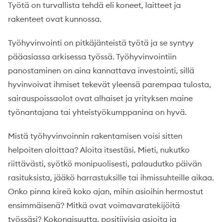
Työtä on turvallista tehdä eli koneet, laitteet ja
rakenteet ovat kunnossa.
Työhyvinvointi on pitkäjänteistä työtä ja se syntyy
pääasiassa arkisessa työssä. Työhyvinvointiin
panostaminen on aina kannattava investointi, sillä
hyvinvoivat ihmiset tekevät yleensä parempaa tulosta,
sairauspoissaolot ovat alhaiset ja yrityksen maine
työnantajana tai yhteistyökumppanina on hyvä.
Mistä työhyvinvoinnin rakentamisen voisi sitten
helpoiten aloittaa? Aloita itsestäsi. Mieti, nukutko
riittävästi, syötkö monipuolisesti, palaudutko päivän
rasituksista, jääkö harrastuksille tai ihmissuhteille aikaa.
Onko pinna kireä koko ajan, mihin asioihin hermostut
ensimmäisenä? Mitkä ovat voimavaratekijöitä
työssäsi? Kokonaisuutta, positiivisia asioita ja