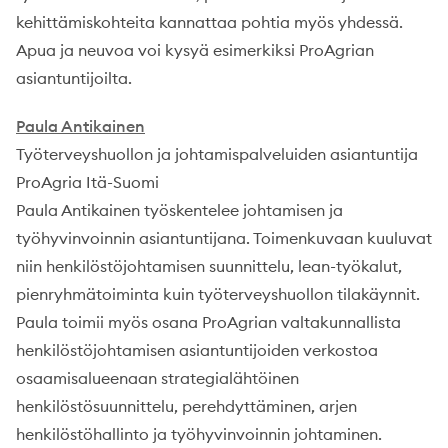
kehittämiskohteita kannattaa pohtia myös yhdessä.
Apua ja neuvoa voi kysyä esimerkiksi ProAgrian
asiantuntijoilta.
Paula Antikainen
Työterveyshuollon ja johtamispalveluiden asiantuntija
ProAgria Itä-Suomi
Paula Antikainen työskentelee johtamisen ja
työhyvinvoinnin asiantuntijana. Toimenkuvaan kuuluvat
niin henkilöstöjohtamisen suunnittelu, lean-työkalut,
pienryhmätoiminta kuin työterveyshuollon tilakäynnit.
Paula toimii myös osana ProAgrian valtakunnallista
henkilöstöjohtamisen asiantuntijoiden verkostoa
osaamisalueenaan strategialähtöinen
henkilöstösuunnittelu, perehdyttäminen, arjen
henkilöstöhallinto ja työhyvinvoinnin johtaminen.