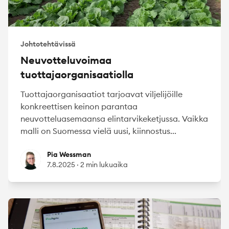
Johtotehtävissä
Neuvotteluvoimaa
tuottajaorganisaatiolla
Tuottajaorganisaatiot tarjoavat viljelijöille
konkreettisen keinon parantaa
neuvotteluasemaansa elintarvikeketjussa. Vaikka
malli on Suomessa vielä uusi, kiinnostus...
Pia Wessman
Pia Wessman
7.8.2025
·
2 min lukuaika