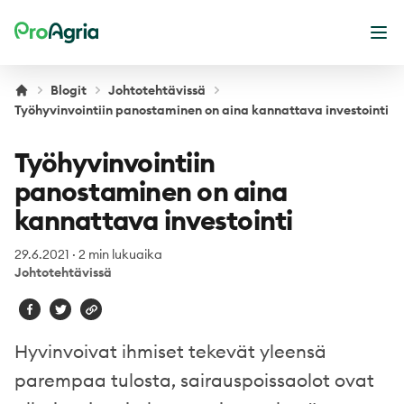
ProAgria
Ava
Blogit
Johtotehtävissä
Työhyvinvointiin panostaminen on aina kannattava investointi
Työhyvinvointiin
panostaminen on aina
kannattava investointi
29.6.2021
·
2 min lukuaika
Johtotehtävissä
Hyvinvoivat ihmiset tekevät yleensä
parempaa tulosta, sairauspoissaolot ovat