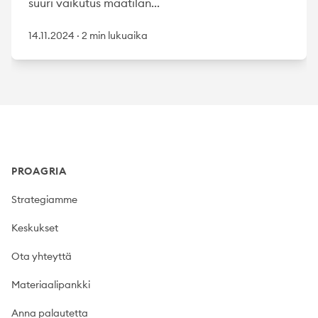
suuri vaikutus maatilan...
14.11.2024
·
2 min lukuaika
Footer
PROAGRIA
Strategiamme
Keskukset
Ota yhteyttä
Materiaalipankki
Anna palautetta