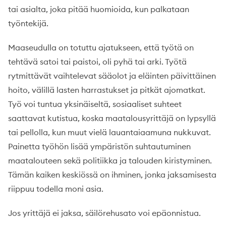
tai asialta, joka pitää huomioida, kun palkataan
työntekijä.
Maaseudulla on totuttu ajatukseen, että työtä on
tehtävä satoi tai paistoi, oli pyhä tai arki. Työtä
rytmittävät vaihtelevat sääolot ja eläinten päivittäinen
hoito, välillä lasten harrastukset ja pitkät ajomatkat.
Työ voi tuntua yksinäiseltä, sosiaaliset suhteet
saattavat kutistua, koska maatalousyrittäjä on lypsyllä
tai pellolla, kun muut vielä lauantaiaamuna nukkuvat.
Painetta työhön lisää ympäristön suhtautuminen
maatalouteen sekä politiikka ja talouden kiristyminen.
Tämän kaiken keskiössä on ihminen, jonka jaksamisesta
riippuu todella moni asia.
Jos yrittäjä ei jaksa, säilörehusato voi epäonnistua.