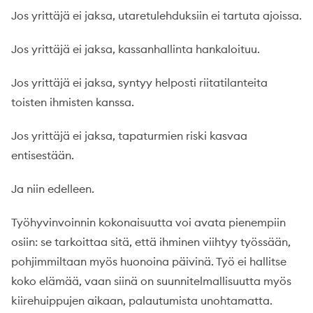
Jos yrittäjä ei jaksa, utaretulehduksiin ei tartuta ajoissa.
Jos yrittäjä ei jaksa, kassanhallinta hankaloituu.
Jos yrittäjä ei jaksa, syntyy helposti riitatilanteita
toisten ihmisten kanssa.
Jos yrittäjä ei jaksa, tapaturmien riski kasvaa
entisestään.
Ja niin edelleen.
Työhyvinvoinnin kokonaisuutta voi avata pienempiin
osiin: se tarkoittaa sitä, että ihminen viihtyy työssään,
pohjimmiltaan myös huonoina päivinä. Työ ei hallitse
koko elämää, vaan siinä on suunnitelmallisuutta myös
kiirehuippujen aikaan, palautumista unohtamatta.