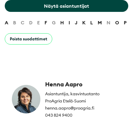
Näytä asiantuntijat
A
B
C
D
E
F
G
H
I
J
K
L
M
N
O
P
Poista suodattimet
Henna Aapro
Asiantuntija, kasvintuotanto
ProAgria Etelä-Suomi
henna.aapro@proagria.fi
043 824 9400