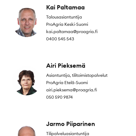
Kai Paltamaa
Talousasiantuntija
ProAgria Keski-Suomi
kai.paltamaa@proagria.fi
0400 545 543
Airi Pieksemä
Asiantuntija, tilitoimistopalvelut
ProAgria Etelä-Suomi
airi.pieksema@proagria.fi
050 590 9874
Jarmo Piiparinen
Tilipalveluasiantuntija