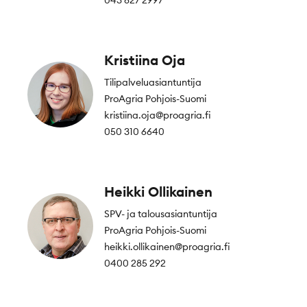
043 827 2997
Kristiina Oja
Tilipalveluasiantuntija
ProAgria Pohjois-Suomi
kristiina.oja@proagria.fi
050 310 6640
Heikki Ollikainen
SPV- ja talousasiantuntija
ProAgria Pohjois-Suomi
heikki.ollikainen@proagria.fi
0400 285 292