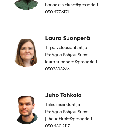
hannele.sjolund@proagria.fi
050 477 6171
Laura Suonperä
Tilipalveluasiantuntija
ProAgria Pohjois-Suomi
laura.suonpera@proagria.fi
0503303266
Juho Tahkola
Talousasiantuntija
ProAgria Pohjois-Suomi
juho.tahkola@proagria.fi
050 430 2117