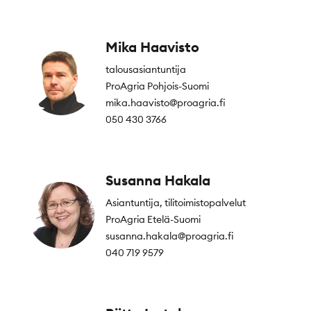
Mika Haavisto
talousasiantuntija
ProAgria Pohjois-Suomi
mika.haavisto@proagria.fi
050 430 3766
Susanna Hakala
Asiantuntija, tilitoimistopalvelut
ProAgria Etelä-Suomi
susanna.hakala@proagria.fi
040 719 9579