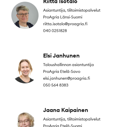
Riitta Isotalo
Asiantuntija, tilitoimistopalvelut
ProAgria Länsi-Suomi
riitta.isotalo@proagria.fi
040 0251828
Elsi Janhunen
Taloushallinnon asiantuntija
ProAgria Etelä-Savo
elsi.janhunen@proagria.fi
050 564 8383
Jaana Kaipainen
Asiantuntija, tilitoimistopalvelut
ProAgria Etelä-Suomi