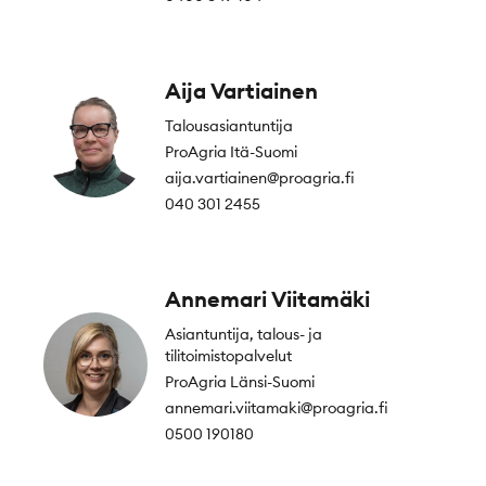
Aija Vartiainen
Talousasiantuntija
ProAgria Itä-Suomi
aija.vartiainen@proagria.fi
040 301 2455
Annemari Viitamäki
Asiantuntija, talous- ja
tilitoimistopalvelut
ProAgria Länsi-Suomi
annemari.viitamaki@proagria.fi
0500 190180