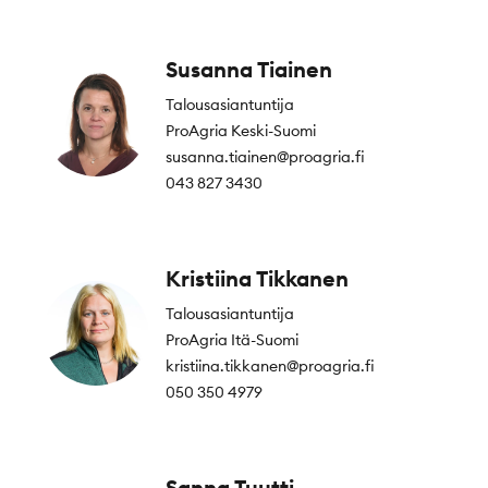
Susanna Tiainen
Talousasiantuntija
ProAgria Keski-Suomi
susanna.tiainen@proagria.fi
043 827 3430
Kristiina Tikkanen
Talousasiantuntija
ProAgria Itä-Suomi
kristiina.tikkanen@proagria.fi
050 350 4979
Sanna Tuutti