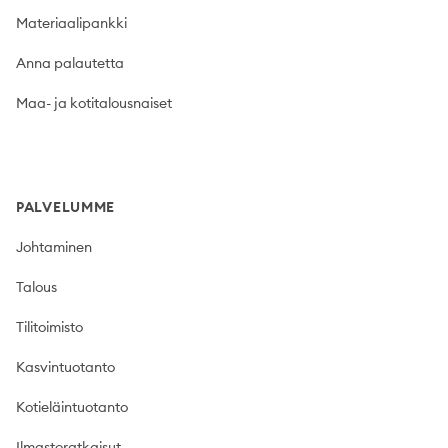
Materiaalipankki
Anna palautetta
Maa- ja kotitalousnaiset
PALVELUMME
Johtaminen
Talous
Tilitoimisto
Kasvintuotanto
Kotieläintuotanto
Ilmastoratkaisut