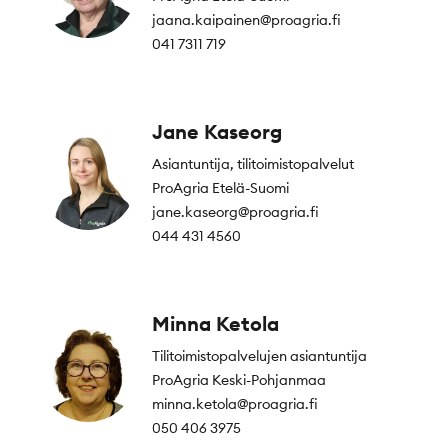
jaana.kaipainen@proagria.fi
041 7311 719
Jane Kaseorg
Asiantuntija, tilitoimistopalvelut
ProAgria Etelä-Suomi
jane.kaseorg@proagria.fi
044 431 4560
Minna Ketola
Tilitoimistopalvelujen asiantuntija
ProAgria Keski-Pohjanmaa
minna.ketola@proagria.fi
050 406 3975