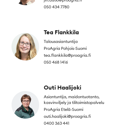
jiri.autio@proagria.fi
050 434 7780
Tea Flankkila
Talousasiantuntija
ProAgria Pohjois-Suomi
tea.flankkila@proagria.fi
050 468 1416
Outi Haalijoki
Asiantuntija, maidontuotanto,
kasvinviljely ja tilitoimistopalvelu
ProAgria Etelä-Suomi
outi.haalijoki@proagria.fi
0400 363 441