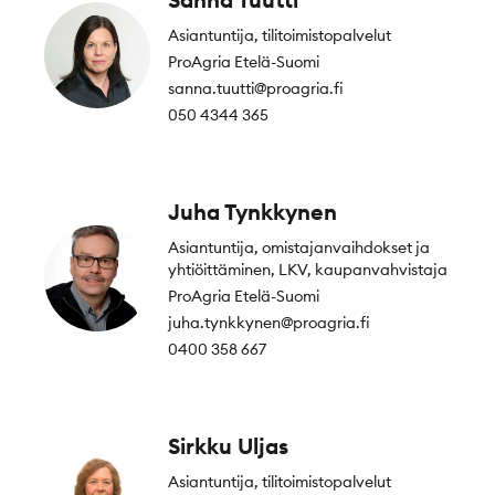
Asiantuntija, tilitoimistopalvelut
ProAgria Etelä-Suomi
sanna.tuutti@proagria.fi
050 4344 365
Juha Tynkkynen
Asiantuntija, omistajanvaihdokset ja
yhtiöittäminen, LKV, kaupanvahvistaja
ProAgria Etelä-Suomi
juha.tynkkynen@proagria.fi
0400 358 667
Sirkku Uljas
Asiantuntija, tilitoimistopalvelut