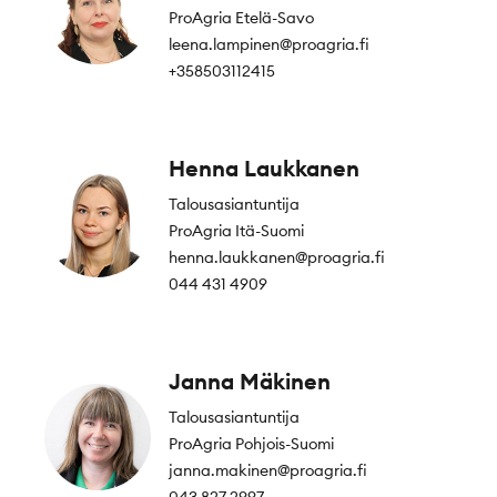
ProAgria Etelä-Savo
leena.lampinen@proagria.fi
+358503112415
Henna Laukkanen
Talousasiantuntija
ProAgria Itä-Suomi
henna.laukkanen@proagria.fi
044 431 4909
Janna Mäkinen
Talousasiantuntija
ProAgria Pohjois-Suomi
janna.makinen@proagria.fi