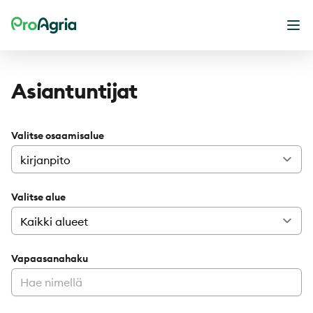
ProAgria
Ava
Asiantuntijat
Valitse osaamisalue
Valitse alue
Vapaasanahaku