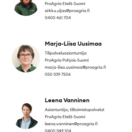
ProAgria Etelä-Suomi
sirkku.uljas@proagria.fi
0400 461 704
Marja-Liisa Uusimaa
Tilipalveluasiantuntija
ProAgria Pohjois-Suomi
marja-liisa.uusimaa@proagria.fi
050 339 7506
Leena Vanninen
Asiantuntija, tilitoimistopalvelut
ProAgria Etelä-Suomi
leena.vanninen@proagria.fi
0400 349 104