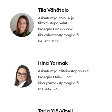
Tiia Vähätalo
Asiantuntija, talous- ja
tilitoimistopalvelut
ProAgria Länsi-Suomi
tiia.vahatalo@proagria.fi
043 825 1223
Irina Yarmak
Asiantuntija, tilitoimistopalvelut
ProAgria Etelä-Suomi
irina.yarmak@proagria.fi
050 447 1268
Tarja Ylä-Viteli