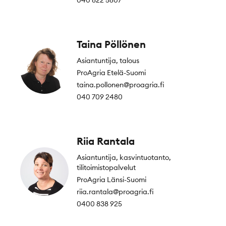
040 822 5607
Taina Pöllönen
Asiantuntija, talous
ProAgria Etelä-Suomi
taina.pollonen@proagria.fi
040 709 2480
Riia Rantala
Asiantuntija, kasvintuotanto,
tilitoimistopalvelut
ProAgria Länsi-Suomi
riia.rantala@proagria.fi
0400 838 925