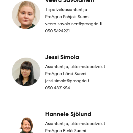
Tilipalveluasiantuntija
ProAgria Pohjois-Suomi
veera.savolainen@proagria.fi
050 5694221
Jessi Simola
Asiantuntija, tilitoimistopalvelut
ProAgria Länsi-Suomi
jessi.simola@proagria.fi
050 4331654
Hannele Sjölund
Asiantuntija, tilitoimistopalvelut
ProAgria Etelä-Suomi