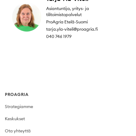
Asiantuntija, yritys- ja
tilitoimistopalvelut
ProAgria Etelä-Suomi
tarja.yla-viteli@proagria.fi
040 746 1979
Footer
PROAGRIA
Strategiamme
Keskukset
Ota yhteyttä