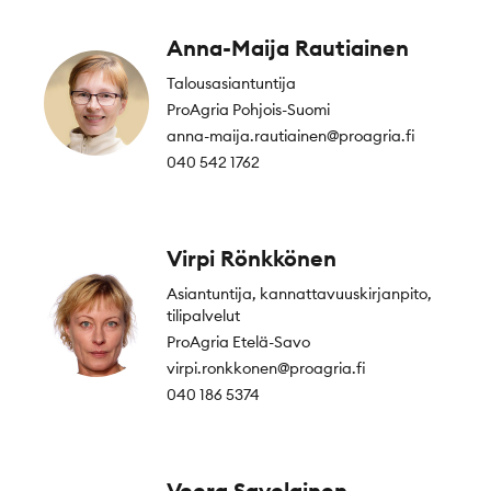
Anna-Maija Rautiainen
Talousasiantuntija
ProAgria Pohjois-Suomi
anna-maija.rautiainen@proagria.fi
040 542 1762
Virpi Rönkkönen
Asiantuntija, kannattavuuskirjanpito,
tilipalvelut
ProAgria Etelä-Savo
virpi.ronkkonen@proagria.fi
040 186 5374
Veera Savolainen