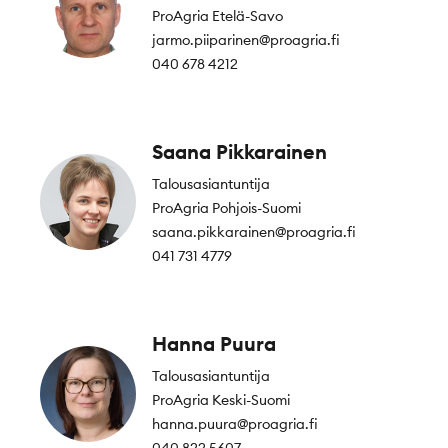
ProAgria Etelä-Savo
jarmo.piiparinen@proagria.fi
040 678 4212
Saana Pikkarainen
Talousasiantuntija
ProAgria Pohjois-Suomi
saana.pikkarainen@proagria.fi
041 731 4779
Hanna Puura
Talousasiantuntija
ProAgria Keski-Suomi
hanna.puura@proagria.fi