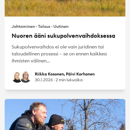
Johtaminen
·
Talous
·
Uutinen
Nuoren ääni sukupolvenvaihdoksessa
Sukupolvenvaihdos ei ole vain juridinen tai
taloudellinen prosessi – se on ennen kaikkea
ihmisten välinen...
Riikka Kosonen
Päivi Korhonen
Riikka Kosonen, Päivi Korhonen
30.1.2026
·
2 min lukuaika