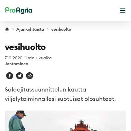
ProAgria
Ava
Ajankohtaista
vesihuolto
vesihuolto
7.10.2020
·
1 min lukuaika
Johtaminen
Salaojitussuunnittelun kautta
viljelytoiminnallesi suotuisat olosuhteet.