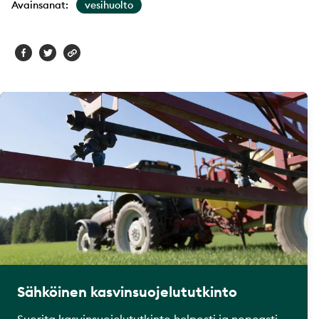
Avainsanat:
vesihuolto
Sähköinen kasvinsuojelututkinto
Suorita kasvinsuojelututkinto helposti ja nopeasti