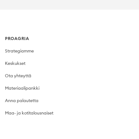
Footer
PROAGRIA
Strategiamme
Keskukset
Ota yhteyttä
Materiaalipankki
Anna palautetta
Maa- ja kotitalousnaiset