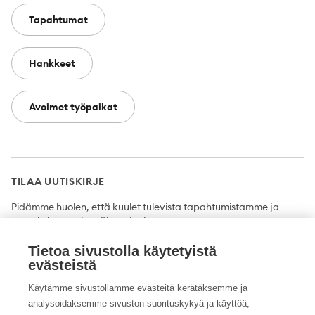
Tapahtumat
Hankkeet
Avoimet työpaikat
TILAA UUTISKIRJE
Pidämme huolen, että kuulet tulevista tapahtumistamme ja
uutuuksista ensimmäisten joukossa.
Tietoa sivustolla käytetyistä
Tilaa
evästeistä
Käytämme sivustollamme evästeitä kerätäksemme ja
analysoidaksemme sivuston suorituskykyä ja käyttöä,