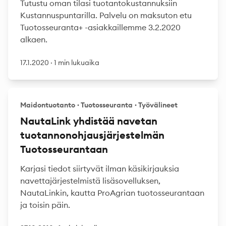
Tutustu oman tilasi tuotantokustannuksiin
Kustannuspuntarilla. Palvelu on maksuton etu
Tuotosseuranta+ -asiakkaillemme 3.2.2020
alkaen.
17.1.2020
·
1 min lukuaika
Maidontuotanto
·
Tuotosseuranta
·
Työvälineet
NautaLink yhdistää navetan
tuotannonohjausjärjestelmän
Tuotosseurantaan
Karjasi tiedot siirtyvät ilman käsikirjauksia
navettajärjestelmistä lisäsovelluksen,
NautaLinkin, kautta ProAgrian tuotosseurantaan
ja toisin päin.