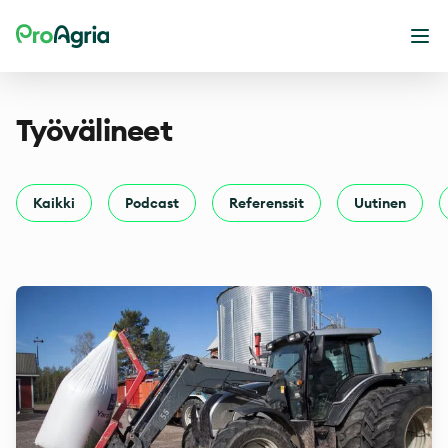
ProAgria
Ava
Työvälineet
Kaikki
Podcast
Referenssit
Uutinen