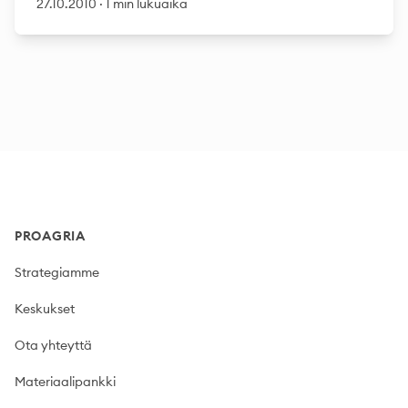
27.10.2010
·
1 min lukuaika
Footer
PROAGRIA
Strategiamme
Keskukset
Ota yhteyttä
Materiaalipankki