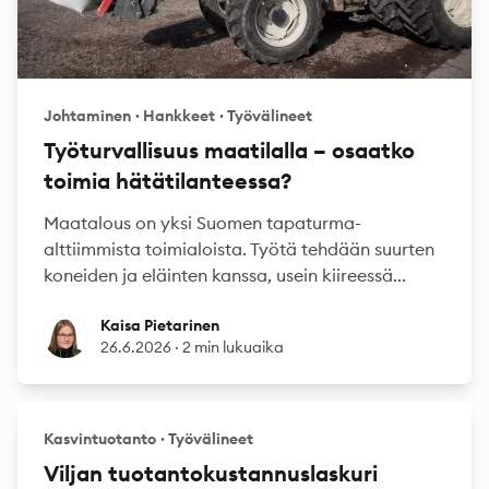
Johtaminen
·
Hankkeet
·
Työvälineet
Työturvallisuus maatilalla – osaatko
toimia hätätilanteessa?
Maatalous on yksi Suomen tapaturma-
alttiimmista toimialoista. Työtä tehdään suurten
koneiden ja eläinten kanssa, usein kiireessä...
Kaisa Pietarinen
Kaisa Pietarinen
26.6.2026
·
2 min lukuaika
Kasvintuotanto
·
Työvälineet
Viljan tuotantokustannuslaskuri