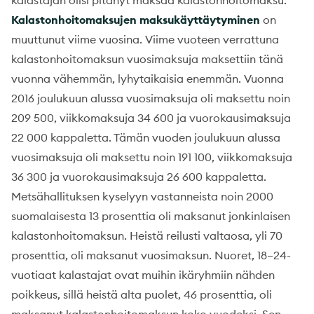
Kalastonhoitomaksujen maksukäyttäytyminen
on
muuttunut viime vuosina. Viime vuoteen verrattuna
kalastonhoitomaksun vuosimaksuja maksettiin tänä
vuonna vähemmän, lyhytaikaisia enemmän. Vuonna
2016 joulukuun alussa vuosimaksuja oli maksettu noin
209 500, viikkomaksuja 34 600 ja vuorokausimaksuja
22 000 kappaletta. Tämän vuoden joulukuun alussa
vuosimaksuja oli maksettu noin 191 100, viikkomaksuja
36 300 ja vuorokausimaksuja 26 600 kappaletta.
Metsähallituksen kyselyyn vastanneista noin 2000
suomalaisesta 13 prosenttia oli maksanut jonkinlaisen
kalastonhoitomaksun. Heistä reilusti valtaosa, yli 70
prosenttia, oli maksanut vuosimaksun. Nuoret, 18–24-
vuotiaat kalastajat ovat muihin ikäryhmiin nähden
poikkeus, sillä heistä alta puolet, 46 prosenttia, oli
maksanut kalastonhoitomaksun koko vuodeksi. Sen