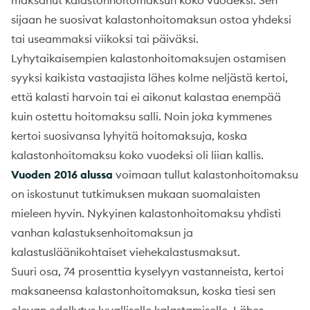
sijaan he suosivat kalastonhoitomaksun ostoa yhdeksi
tai useammaksi viikoksi tai päiväksi.
Lyhytaikaisempien kalastonhoitomaksujen ostamisen
syyksi kaikista vastaajista lähes kolme neljästä kertoi,
että kalasti harvoin tai ei aikonut kalastaa enempää
kuin ostettu hoitomaksu salli. Noin joka kymmenes
kertoi suosivansa lyhyitä hoitomaksuja, koska
kalastonhoitomaksu koko vuodeksi oli liian kallis.
Vuoden 2016 alussa
voimaan tullut kalastonhoitomaksu
on iskostunut tutkimuksen mukaan suomalaisten
mieleen hyvin. Nykyinen kalastonhoitomaksu yhdisti
vanhan kalastuksenhoitomaksun ja
kalastusläänikohtaiset viehekalastusmaksut.
Suuri osa, 74 prosenttia kyselyyn vastanneista, kertoi
maksaneensa kalastonhoitomaksun, koska tiesi sen
olevan edellytys luvalliselle kalastamiselle. Lähes