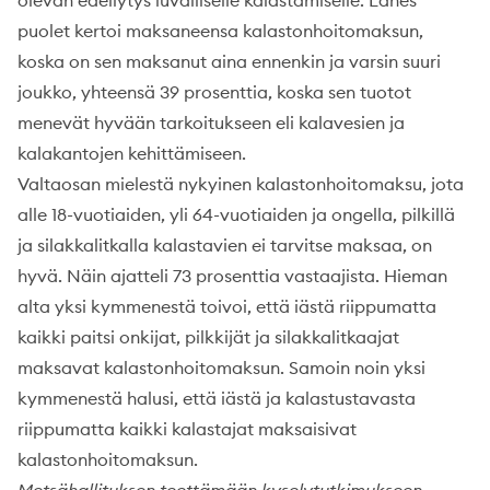
puolet kertoi maksaneensa kalastonhoitomaksun,
koska on sen maksanut aina ennenkin ja varsin suuri
joukko, yhteensä 39 prosenttia, koska sen tuotot
menevät hyvään tarkoitukseen eli kalavesien ja
kalakantojen kehittämiseen.
Valtaosan mielestä nykyinen kalastonhoitomaksu, jota
alle 18-vuotiaiden, yli 64-vuotiaiden ja ongella, pilkillä
ja silakkalitkalla kalastavien ei tarvitse maksaa, on
hyvä. Näin ajatteli 73 prosenttia vastaajista. Hieman
alta yksi kymmenestä toivoi, että iästä riippumatta
kaikki paitsi onkijat, pilkkijät ja silakkalitkaajat
maksavat kalastonhoitomaksun. Samoin noin yksi
kymmenestä halusi, että iästä ja kalastustavasta
riippumatta kaikki kalastajat maksaisivat
kalastonhoitomaksun.
Metsähallituksen teettämään kyselytutkimukseen