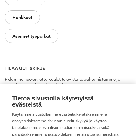
Hankkeet
Avoimet työpaikat
TILAA UUTISKIRJE
Pidämme huolen, että kuulet tulevista tapahtumistamme ja
uutuuksista ensimmäisten joukossa.
Tietoa sivustolla käytetyistä
Tilaa
evästeistä
Käytämme sivustollamme evästeitä kerätäksemme ja
analysoidaksemme sivuston suorituskykyä ja käyttöä,
tarjotaksemme sosiaalisen median ominaisuuksia sekä
Twitter
Facebook
YouTube
Instagram
LinkedIn
parantaaksemme ja räätälöidäksemme sisältöä ja mainoksia.