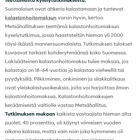
Suomalaiset ovat ahkeria kalastamaan ja tuntevat
kalastonhoitomaksun
varsin hyvin, kertoo
Metsähallituksen teettämä kalastonhoitomaksun
kyselytutkimus, jossa haastateltiin hieman yli 2000
täysi-ikäistä mannersuomalaista. Tutkimuksen tulokset
kuvaavat tarkasti kohderyhmäänsä koko Suomessa.
Lakisääteinen kalastonhoitomaksu tulee maksaa, jos
kalastaja on 18–64-vuotias ja kalastaa vieheellä tai
pyydyksillä. Pilkkiminen, onkiminen ja silakkalitkaus
ovat yleiskalastusoikeuksia, joita voi harjoittaa ilman
kalastonhoitomaksua. Kalastonhoitomaksujen
keräämisestä valtiolle vastaa Metsähallitus.
Tutkimuksen mukaan
kaikista vastaajista hieman alta
puolet, 40 prosenttia, oli käynyt viimeisen vuoden
aikana kalassa, mutta vain noin joka kymmenes oli
maksanut kalastonhoitomaksun. Innokkaimpia