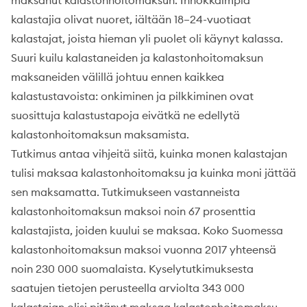
kalastajia olivat nuoret, iältään 18–24-vuotiaat
kalastajat, joista hieman yli puolet oli käynyt kalassa.
Suuri kuilu kalastaneiden ja kalastonhoitomaksun
maksaneiden välillä johtuu ennen kaikkea
kalastustavoista: onkiminen ja pilkkiminen ovat
suosittuja kalastustapoja eivätkä ne edellytä
kalastonhoitomaksun maksamista.
Tutkimus antaa vihjeitä siitä, kuinka monen kalastajan
tulisi maksaa kalastonhoitomaksu ja kuinka moni jättää
sen maksamatta. Tutkimukseen vastanneista
kalastonhoitomaksun maksoi noin 67 prosenttia
kalastajista, joiden kuului se maksaa. Koko Suomessa
kalastonhoitomaksun maksoi vuonna 2017 yhteensä
noin 230 000 suomalaista. Kyselytutkimuksesta
saatujen tietojen perusteella arviolta 343 000
kalastajan olisi pitänyt maksaa kalastonhoitomaksu.