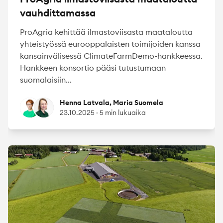
vauhdittamassa
​​​​​​ProAgria kehittää ilmastoviisasta maataloutta
yhteistyössä eurooppalaisten toimijoiden kanssa
kansainvälisessä ClimateFarmDemo-hankkeessa.
Hankkeen konsortio pääsi tutustumaan
suomalaisiin...
Henna Latvala
Maria Suomela
Henna Latvala, Maria Suomela
23.10.2025
·
5 min lukuaika