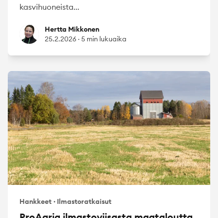
kasvihuoneista...
Hertta Mikkonen
Hertta Mikkonen
25.2.2026
·
5 min lukuaika
Hankkeet
·
Ilmastoratkaisut
ProAgria ilmastoviisasta maataloutta