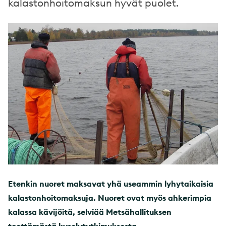
kalastonhoitomaksun hyvät puolet.
Etenkin nuoret maksavat yhä useammin lyhytaikaisia
kalastonhoitomaksuja. Nuoret ovat myös ahkerimpia
kalassa kävijöitä, selviää Metsähallituksen
teettämästä kyselytutkimuksesta.