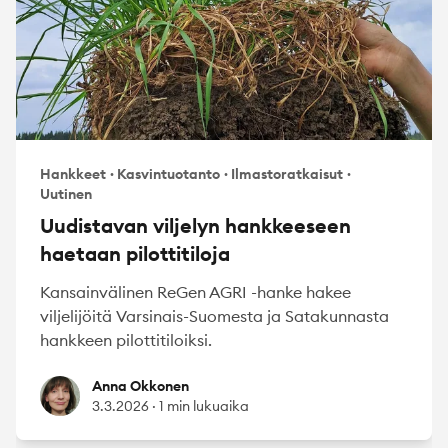
Hankkeet
·
Kasvintuotanto
·
Ilmastoratkaisut
·
Uutinen
Uudistavan viljelyn hankkeeseen
haetaan pilottitiloja
Kansainvälinen ReGen AGRI -hanke hakee
viljelijöitä Varsinais-Suomesta ja Satakunnasta
hankkeen pilottitiloiksi.
Anna Okkonen
Anna Okkonen
3.3.2026
·
1 min lukuaika