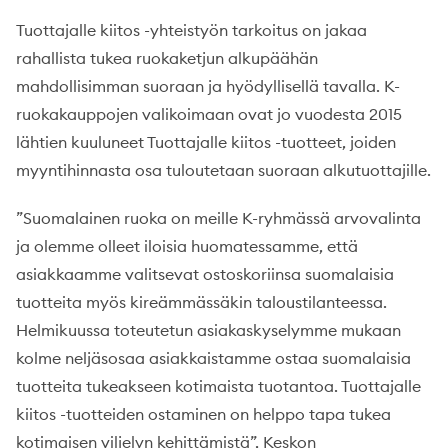
Tuottajalle kiitos -yhteistyön tarkoitus on jakaa
rahallista tukea ruokaketjun alkupäähän
mahdollisimman suoraan ja hyödyllisellä tavalla. K-
ruokakauppojen valikoimaan ovat jo vuodesta 2015
lähtien kuuluneet Tuottajalle kiitos -tuotteet, joiden
myyntihinnasta osa tuloutetaan suoraan alkutuottajille.
”Suomalainen ruoka on meille K-ryhmässä arvovalinta
ja olemme olleet iloisia huomatessamme, että
asiakkaamme valitsevat ostoskoriinsa suomalaisia
tuotteita myös kireämmässäkin taloustilanteessa.
Helmikuussa toteutetun asiakaskyselymme mukaan
kolme neljäsosaa asiakkaistamme ostaa suomalaisia
tuotteita tukeakseen kotimaista tuotantoa. Tuottajalle
kiitos -tuotteiden ostaminen on helppo tapa tukea
kotimaisen viljelyn kehittämistä”, Keskon