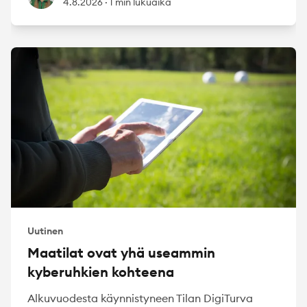
4.8.2026
·
1 min lukuaika
Uutinen
Maatilat ovat yhä useammin
kyberuhkien kohteena
Alkuvuodesta käynnistyneen Tilan DigiTurva