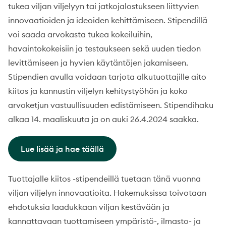
tukea viljan viljelyyn tai jatkojalostukseen liittyvien
innovaatioiden ja ideoiden kehittämiseen. Stipendillä
voi saada arvokasta tukea kokeiluihin,
havaintokokeisiin ja testaukseen sekä uuden tiedon
levittämiseen ja hyvien käytäntöjen jakamiseen.
Stipendien avulla voidaan tarjota alkutuottajille aito
kiitos ja kannustin viljelyn kehitystyöhön ja koko
arvoketjun vastuullisuuden edistämiseen. Stipendihaku
alkaa 14. maaliskuuta ja on auki 26.4.2024 saakka.
Lue lisää ja hae täällä
Tuottajalle kiitos -stipendeillä tuetaan tänä vuonna
viljan viljelyn innovaatioita. Hakemuksissa toivotaan
ehdotuksia laadukkaan viljan kestävään ja
kannattavaan tuottamiseen ympäristö-, ilmasto- ja