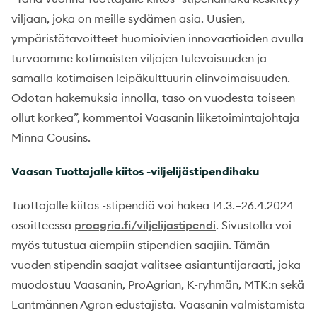
viljaan, joka on meille sydämen asia. Uusien,
ympäristötavoitteet huomioivien innovaatioiden avulla
turvaamme kotimaisten viljojen tulevaisuuden ja
samalla kotimaisen leipäkulttuurin elinvoimaisuuden.
Odotan hakemuksia innolla, taso on vuodesta toiseen
ollut korkea”, kommentoi Vaasanin liiketoimintajohtaja
Minna Cousins.
Vaasan Tuottajalle kiitos -viljelijästipendihaku
Tuottajalle kiitos -stipendiä voi hakea 14.3.–26.4.2024
osoitteessa
proagria.fi/viljelijastipendi
. Sivustolla voi
myös tutustua aiempiin stipendien saajiin. Tämän
vuoden stipendin saajat valitsee asiantuntijaraati, joka
muodostuu Vaasanin, ProAgrian, K-ryhmän, MTK:n sekä
Lantmännen Agron edustajista. Vaasanin valmistamista