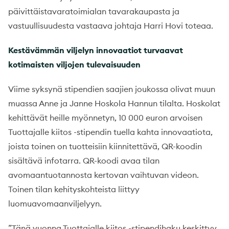
päivittäistavaratoimialan tavarakaupasta ja
vastuullisuudesta vastaava johtaja Harri Hovi toteaa.
Kestävämmän viljelyn innovaatiot turvaavat
kotimaisten viljojen tulevaisuuden
Viime syksynä stipendien saajien joukossa olivat muun
muassa Anne ja Janne Hoskola Hannun tilalta. Hoskolat
kehittävät heille myönnetyn, 10 000 euron arvoisen
Tuottajalle kiitos -stipendin tuella kahta innovaatiota,
joista toinen on tuotteisiin kiinnitettävä, QR-koodin
sisältävä infotarra. QR-koodi avaa tilan
avomaantuotannosta kertovan vaihtuvan videon.
Toinen tilan kehityskohteista liittyy
luomuavomaanviljelyyn.
”Tänä vuonna Tuottajalle kiitos -stipendihaku keskittyy