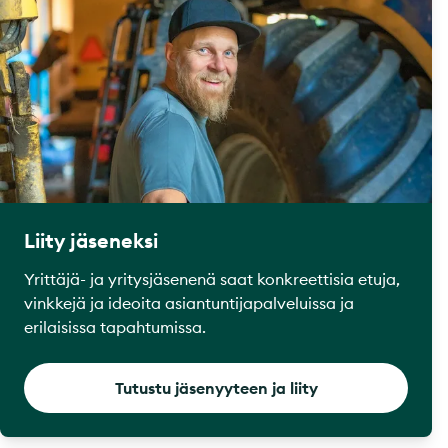
Liity jäseneksi
Yrittäjä- ja yritysjäsenenä saat konkreettisia etuja,
vinkkejä ja ideoita asiantuntijapalveluissa ja
erilaisissa tapahtumissa.
Tutustu jäsenyyteen ja liity