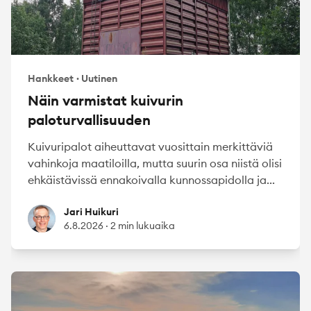
Hankkeet
·
Uutinen
Näin varmistat kuivurin
paloturvallisuuden
Kuivuripalot aiheuttavat vuosittain merkittäviä
vahinkoja maatiloilla, mutta suurin osa niistä olisi
ehkäistävissä ennakoivalla kunnossapidolla ja...
Jari Huikuri
Jari Huikuri
6.8.2026
·
2 min lukuaika