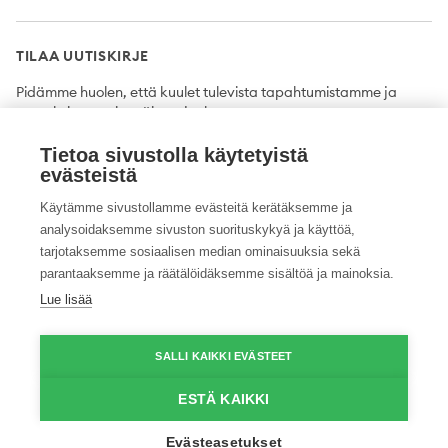
TILAA UUTISKIRJE
Pidämme huolen, että kuulet tulevista tapahtumistamme ja
uutuuksista ensimmäisten joukossa.
Tietoa sivustolla käytetyistä
Tilaa
evästeistä
Käytämme sivustollamme evästeitä kerätäksemme ja
analysoidaksemme sivuston suorituskykyä ja käyttöä,
tarjotaksemme sosiaalisen median ominaisuuksia sekä
Twitter
Facebook
YouTube
Instagram
LinkedIn
parantaaksemme ja räätälöidäksemme sisältöä ja mainoksia.
Lue lisää
Tietosuojaseloste
Saavutettavuusseloste
Ilmoituskanava
SALLI KAIKKI EVÄSTEET
© 2026 ProAgria. Kaikki oikeudet pidätetään.
ESTÄ KAIKKI
Evästeasetukset