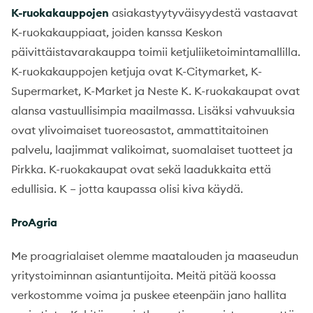
K-ruokakauppojen
asiakastyytyväisyydestä vastaavat
K-ruokakauppiaat, joiden kanssa Keskon
päivittäistavarakauppa toimii ketjuliiketoimintamallilla.
K-ruokakauppojen ketjuja ovat K-Citymarket, K-
Supermarket, K-Market ja Neste K. K-ruokakaupat ovat
alansa vastuullisimpia maailmassa. Lisäksi vahvuuksia
ovat ylivoimaiset tuoreosastot, ammattitaitoinen
palvelu, laajimmat valikoimat, suomalaiset tuotteet ja
Pirkka. K-ruokakaupat ovat sekä laadukkaita että
edullisia. K – jotta kaupassa olisi kiva käydä.
ProAgria
Me proagrialaiset olemme maatalouden ja maaseudun
yritystoiminnan asiantuntijoita. Meitä pitää koossa
verkostomme voima ja puskee eteenpäin jano hallita