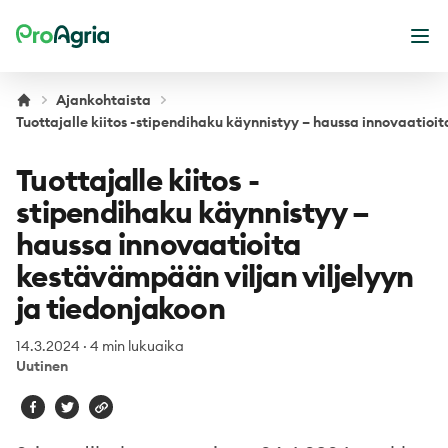
ProAgria
Ava
Ajankohtaista
Tuottajalle kiitos -stipendihaku käynnistyy – haussa innovaatioi
Tuottajalle kiitos -
stipendihaku käynnistyy –
haussa innovaatioita
kestävämpään viljan viljelyyn
ja tiedonjakoon
14.3.2024
·
4 min lukuaika
Uutinen