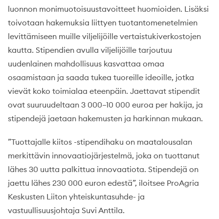
luonnon monimuotoisuustavoitteet huomioiden. Lisäksi
toivotaan hakemuksia liittyen tuotantomenetelmien
levittämiseen muille viljelijöille vertaistukiverkostojen
kautta. Stipendien avulla viljelijöille tarjoutuu
uudenlainen mahdollisuus kasvattaa omaa
osaamistaan ja saada tukea tuoreille ideoille, jotka
vievät koko toimialaa eteenpäin. Jaettavat stipendit
ovat suuruudeltaan 3 000–10 000 euroa per hakija, ja
stipendejä jaetaan hakemusten ja harkinnan mukaan.
”Tuottajalle kiitos -stipendihaku on maatalousalan
merkittävin innovaatiojärjestelmä, joka on tuottanut
lähes 30 uutta palkittua innovaatiota. Stipendejä on
jaettu lähes 230 000 euron edestä”, iloitsee ProAgria
Keskusten Liiton yhteiskuntasuhde- ja
vastuullisuusjohtaja Suvi Anttila.