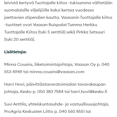
leivistä kertyvä Tuottajalle kiitos -tukisumma välitetään
suomalaisille viljelijöille kaksi kertaa vuodessa
jaettavien stipendien kautta. Vaasanin Tuottajalle kiitos
-tuotteet ovat Vaasan Ruispalat Tumma Herkku
Tuottajalle Kiitos (tuki 5 senttiä) sekä Pirkka Setsuuri
(tuki 20 senttiä).
Lisätietoja:
Minna Cousins, liiketoimintajohtaja, Vaasan Oy p. 040
553 4949 tai minna.cousins@vaasan.com
Harri Hovi, päivittäistavaratoimialan tavarakaupan
johtaja, Kesko p. 050 383 7584 tai harri.hovi@kesko.fi
Suvi Anttila, yhteiskuntasuhde- ja vastuullisuusjohtaja,
ProAgria Keskusten Liitto p. 040 560 8551 tai