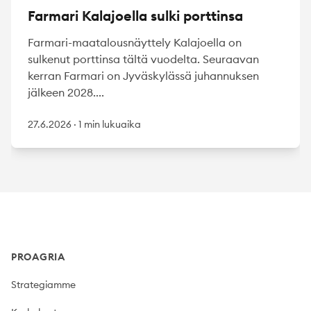
Farmari Kalajoella sulki porttinsa
Farmari-maatalousnäyttely Kalajoella on
sulkenut porttinsa tältä vuodelta. Seuraavan
kerran Farmari on Jyväskylässä juhannuksen
jälkeen 2028....
27.6.2026
·
1 min lukuaika
Footer
PROAGRIA
Strategiamme