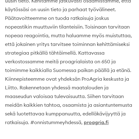
uusin tieto. Kehitämme jatkuvasti osaamistamme, että
käytössäsi on uusin tieto ja parhaat työvälineet.
Päätavoitteemme on tuoda ratkaisuja joskus
nopeastikin muuttuviin tilanteisiin. Toisinaan tarvitaan
nopeaa reagointia, mutta haluamme myös muistuttaa,
että jokainen yritys tarvitsee toiminnan kehittämiseksi
strategiaa pitkällä tähtäimellä. Kattavassa
verkostossamme meitä proagrialaista on 650 ja
toimimme kaikkialla Suomessa paikan päällä ja etänä.
Kiinnepisteemme ovat yhdeksän ProAgria keskusta ja
Liitto. Rakennetaan yhdessä maatalouden ja
maaseudun valoisaa tulevaisuutta. Siihen tarvitaan
meidän kaikkien tahtoa, osaamista ja asiantuntemusta
sekä luotettavaa kumppanuutta, edelläkävijyyttä ja
ratkaisuja. #onnistummeyhdessä,
proagria.fi