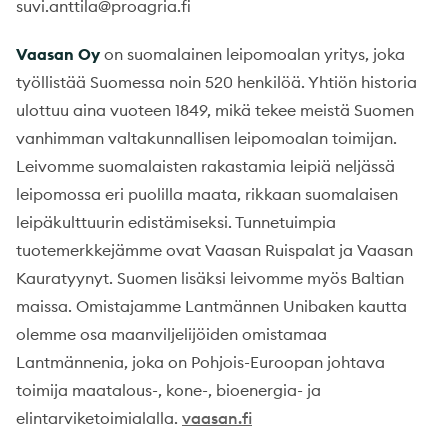
suvi.anttila@proagria.fi
Vaasan Oy
on suomalainen leipomoalan yritys, joka
työllistää Suomessa noin 520 henkilöä. Yhtiön historia
ulottuu aina vuoteen 1849, mikä tekee meistä Suomen
vanhimman valtakunnallisen leipomoalan toimijan.
Leivomme suomalaisten rakastamia leipiä neljässä
leipomossa eri puolilla maata, rikkaan suomalaisen
leipäkulttuurin edistämiseksi. Tunnetuimpia
tuotemerkkejämme ovat Vaasan Ruispalat ja Vaasan
Kauratyynyt. Suomen lisäksi leivomme myös Baltian
maissa. Omistajamme Lantmännen Unibaken kautta
olemme osa maanviljelijöiden omistamaa
Lantmännenia, joka on Pohjois-Euroopan johtava
toimija maatalous-, kone-, bioenergia- ja
elintarviketoimialalla.
vaasan.fi