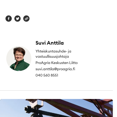
Suvi Anttila
Yhteiskuntasuhde- ja
vastuullisuusjohtaja
ProAgria Keskusten Liitto
suvi.anttila@proagria.fi
040 560 8551