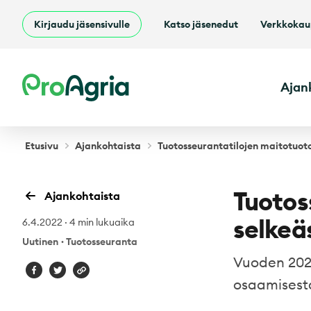
Kirjaudu jäsensivulle
Katso jäsenedut
Verkkoka
ProAgria
Ajan
Etusivu
Ajankohtaista
Tuotosseurantatilojen maitotuot
Tuotos
Ajankohtaista
selkeä
6.4.2022
·
4 min lukuaika
Uutinen
·
Tuotosseuranta
Vuoden 2021
osaamisesta