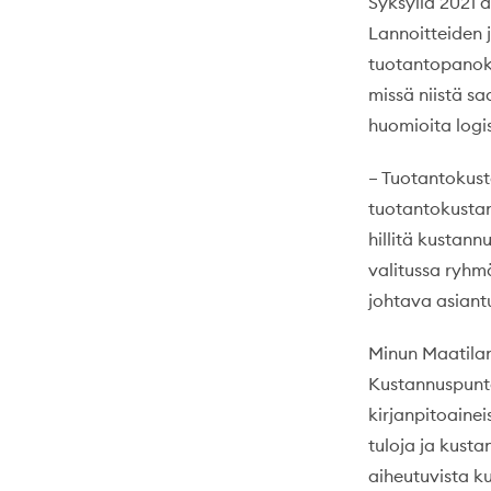
Syksyllä 2021 
Lannoitteiden j
tuotantopanoks
missä niistä s
huomioita logis
– Tuotantokust
tuotantokustan
hillitä kustannu
valitussa ryhm
johtava asiant
Minun Maatilan
Kustannuspunta
kirjanpitoainei
tuloja ja kust
aiheutuvista k