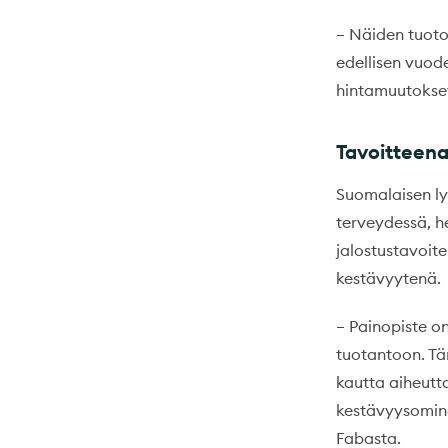
– Näiden tuoto
edellisen vuod
hintamuutokset
Tavoitteena
Suomalaisen lyp
terveydessä, h
jalostustavoit
kestävyytenä.
– Painopiste on
tuotantoon. Tä
kautta aiheutt
kestävyysomina
Fabasta.