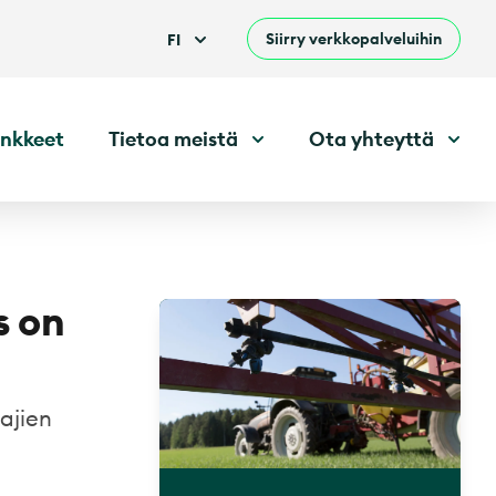
Siirry verkkopalveluihin
FI
nkkeet
Tietoa meistä
Ota yhteyttä
s on
ajien