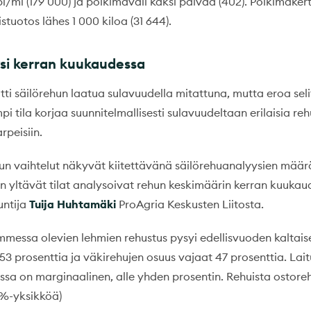
l/ml (179 000) ja poikimaväli kaksi päivää (402). Poikimaker
äistuotos lähes 1 000 kiloa (31 644).
si kerran kuukaudessa
tti säilörehun laatua sulavuudella mitattuna, mutta eroa sel
i tila korjaa suunnitelmallisesti sulavuudeltaan erilaisia reh
rpeisiin.
un vaihtelut näkyvät kiitettävänä säilörehuanalyysien määrä
n yltävät tilat analysoivat rehun keskimäärin kerran kuukau
untija
Tuija Huhtamäki
ProAgria Keskusten Liitosta.
mmessa olevien lehmien rehustus pysyi edellisvuoden kaltais
 53 prosenttia ja väkirehujen osuus vajaat 47 prosenttia. La
ssa on marginaalinen, alle yhden prosentin. Rehuista ostoreh
 %-yksikköä)