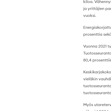
kiloa. Vähenny
ja yrittäjien 
vuoksi.
Energiakorjattu
prosenttia sekä
Vuonna 2021 tu
Tuotosseuranta
80,4 prosenttiin
Keskikarjakoko
vieläkin vauhd
tuotosseurantaa
tuotosseuranta
Myös utareterv