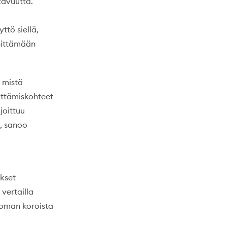
tavuutta.
ttö siellä,
nnittämään
a mistä
ittämiskohteet
ijoittuu
, sanoo
ukset
vertailla
äoman koroista