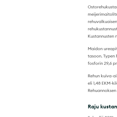
Ostorehukustann
meijerimaitolit
rehuvalkuaisen
rehukustannuste
Kustannusten n
Maidon ureapit
tasoon. Typen 
fosforin 29,6 p
Rehun kuiva-ai
eli 1,48 EKM-k
Rehuannoksen v
Raju kustan