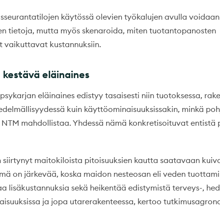
sseurantatilojen käytössä olevien työkalujen avulla voidaan 
en tietoja, mutta myös skenaroida, miten tuotantopanosten
 vaikuttavat kustannuksiin.
 kestävä eläinaines
sykarjan eläinaines edistyy tasaisesti niin tuotoksessa, rak
edelmällisyydessä kuin käyttöominaisuuksissakin, minkä po
e NTM mahdollistaa. Yhdessä nämä konkretisoituvat entist
 siirtynyt maitokiloista pitoisuuksien kautta saatavaan kuiv
mä on järkevää, koska maidon nesteosan eli veden tuottam
aa lisäkustannuksia sekä heikentää edistymistä terveys-, hed
isuuksissa ja jopa utarerakenteessa, kertoo tutkimusagro