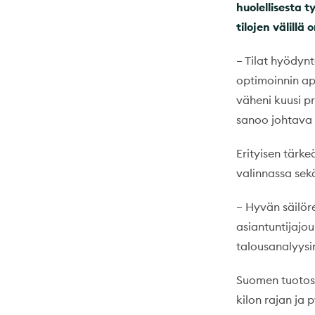
huolellisesta 
tilojen välillä
– Tilat hyödyn
optimoinnin apu
väheni kuusi p
sanoo johtava 
Erityisen tärke
valinnassa sek
– Hyvän säilör
asiantuntijajou
talousanalyysi
Suomen tuotoss
kilon rajan ja 