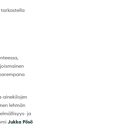
tarkastella
enteessa,
hjoismainen
ä parempana
a-ainekilojen
inen lehmän
elmällisyys- ja
nomi
Jukka Pösö