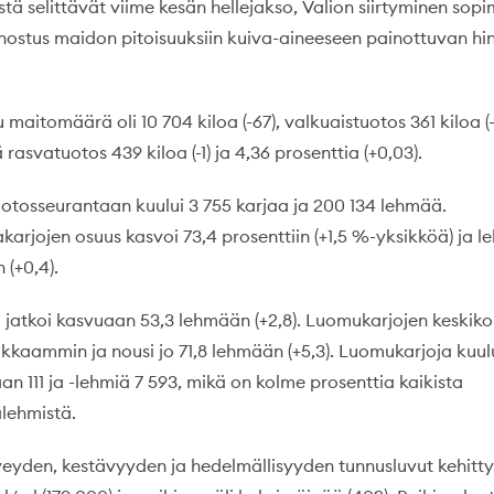
stä selittävät viime kesän hellejakso, Valion siirtyminen so
panostus maidon pitoisuuksiin kuiva-aineeseen painottuvan hi
 maitomäärä oli 10 704 kiloa (-67), valkuaistuotos 361 kiloa (-
 rasvatuotos 439 kiloa (-1) ja 4,36 prosenttia (+0,03).
otosseurantaan kuului 3 755 karjaa ja 200 134 lehmää.
karjojen osuus kasvoi 73,4 prosenttiin (+1,5 %-yksikköä) ja 
 (+0,4).
 jatkoi kasvuaan 53,3 lehmään (+2,8). Luomukarjojen keskiko
ikkaammin ja nousi jo 71,8 lehmään (+5,3). Luomukarjoja kuul
n 111 ja -lehmiä 7 593, mikä on kolme prosenttia kaikista
lehmistä.
eyden, kestävyyden ja hedelmällisyyden tunnusluvut kehitty