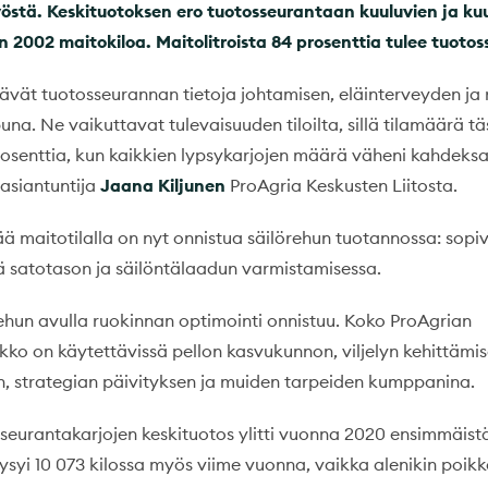
työstä. Keskituotoksen ero tuotosseurantaan kuuluvien ja k
 on 2002 maitokiloa.
Maitolitroista 84 prosenttia tulee tuotoss
tävät tuotosseurannan tietoja johtamisen, eläinterveyden ja
na. Ne vaikuttavat tulevaisuuden tiloilta, sillä tilamäärä t
rosenttia, kun kaikkien lypsykarjojen määrä väheni kahdeksa
asiantuntija
Jaana Kiljunen
ProAgria Keskusten Liitosta.
ää maitotilalla on nyt onnistua säilörehun tuotannossa: sopiv
ä satotason ja säilöntälaadun varmistamisessa.
ehun avulla ruokinnan optimointi onnistuu. Koko ProAgrian
kko on käytettävissä pellon kasvukunnon, viljelyn kehittämis
n, strategian päivityksen ja muiden tarpeiden kumppanina.
eurantakarjojen keskituotos ylitti vuonna 2020 ensimmäist
pysyi 10 073 kilossa myös viime vuonna, vaikka alenikin poikke