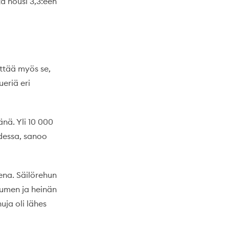
ta nousi 3,3:een
ittää myös se,
ueriä eri
nä. Yli 10 000
dessa, sanoo
ena. Säilörehun
itumen ja heinän
uja oli lähes