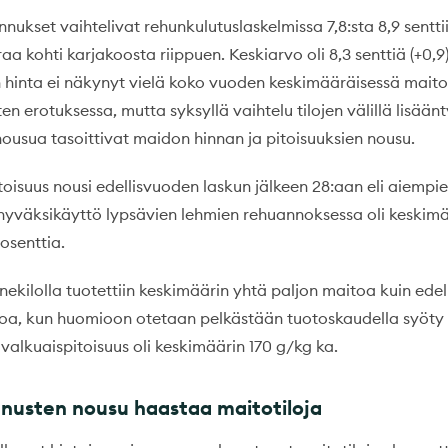
ukset vaihtelivat rehunkulutuslaskelmissa 7,8:sta 8,9 sentti
raa kohti karjakoosta riippuen. Keskiarvo oli 8,3 senttiä (+0,
 hinta ei näkynyt vielä koko vuoden keskimääräisessä maito
n erotuksessa, mutta syksyllä vaihtelu tilojen välillä lisäänty
ousua tasoittivat maidon hinnan ja pitoisuuksien nousu.
oisuus nousi edellisvuoden laskun jälkeen 28:aan eli aiempi
hyväksikäyttö lypsävien lehmien rehuannoksessa oli keskimää
rosenttia.
nekilolla tuotettiin keskimäärin yhtä paljon maitoa kuin ede
iloa, kun huomioon otetaan pelkästään tuotoskaudella syöty 
alkuaispitoisuus oli keskimäärin 170 g/kg ka.
nusten nousu haastaa maitotiloja