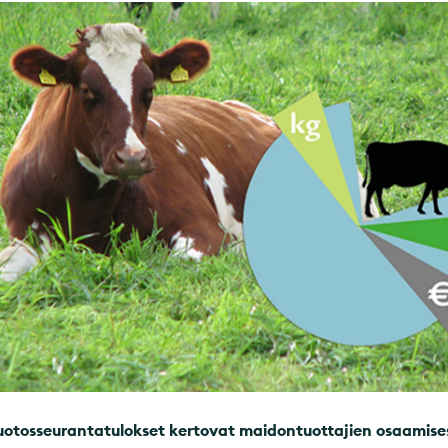
uotosseurantatulokset kertovat maidontuottajien osaamise