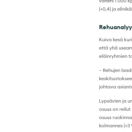
väheni 1 000 kp
(+0,4) ja elinik
Rehuanalyy
Kuiva kesä kuri
että yhä useamp
eläinryhmien ta
– Rehujen laad
keskituotoksee
johtava asiant
Lypsävien ja u
osuus on reilut
osuus ruokinna
kolmannes (+3