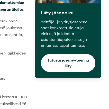
uulumattomien
eurantiloilta.
Liity jäseneksi
 ruokinnan
Yrittäjä- ja yritysjäsenenä
saat konkreettisia etuja,
ässä joukossa
vinkkejä ja ideoita
n prosenttia,
asiantuntijapalveluissa ja
erilaisissa tapahtumissa.
ien lajikkeiden
Tutustu jäsenyyteen ja
liity
en,
ä kertaa 10 000
uksellisesti 95