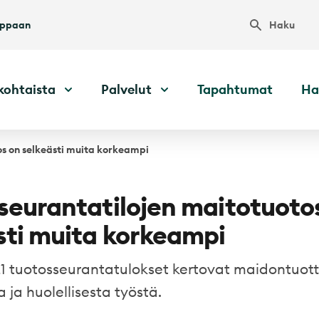
Haku
uppaan
kohtaista
Palvelut
Tapahtumat
Ha
os on selkeästi muita korkeampi
seurantatilojen maitotuoto
sti muita korkeampi
 tuotosseurantatulokset kertovat maidontuott
 ja huolellisesta työstä.