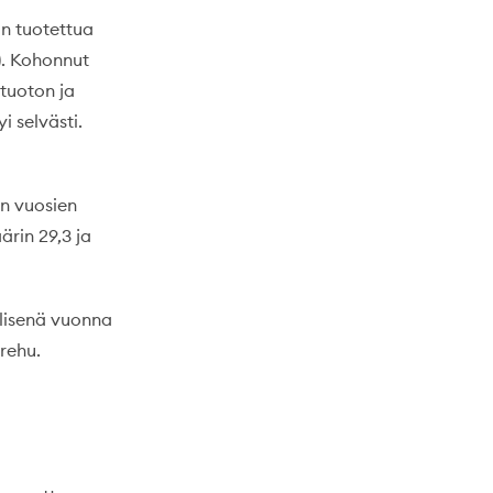
in tuotettua
9). Kohonnut
tuoton ja
i selvästi.
en vuosien
rin 29,3 ja
llisenä vuonna
rehu.