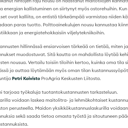
alkanut hintojen raju nousu on haastanut maitotilojen kannat
a energian kallistuminen on siirtynyt myös ostorehuihin. Kun
et ovat kalliita, on entistä tärkeämpää varmistaa niiden käy
aadaan paras tuotto. Polttoainekulujen nousu kannustaa kii
tiikkaan ja energiatehokkaisiin viljelytekniikoihin.
annusten hillinnässä ensiarvoisen tärkeää on tietää, miten j
nukset muodostuvat. Sitä kautta on mahdollista löytää keh
sten nousua. Vertailu toisiin tiloihin kertoo, kuinka oma tila s
ässä ja auttaa löytämään myös oman tilan kustannussyöpöt
untija
Petri Koivisto
ProAgria Keskusten Liitosta.
i tarjoaa työkaluja tuotantokustannusten tarkasteluun.
rilla voidaan laskea maitolitra- ja lehmäkohtaiset kustann
ston perusteella. Maidon yksikkökustannuslaskurilla voidaan 
annuksia sekä saada tietoa omasta työstä ja sitoutuneen pä
ustannuksista.