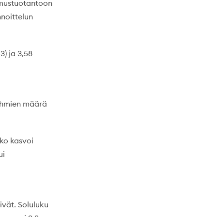
pimustuotantoon
nnoittelun
3) ja 3,58
lehmien määrä
ko kasvoi
ui
ivät. Soluluku