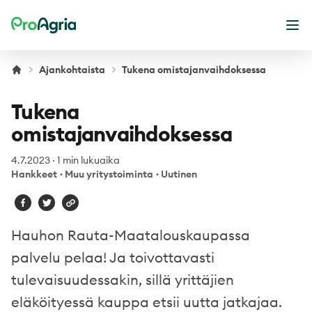
ProAgria
Ava
Ajankohtaista
Tukena omistajanvaihdoksessa
Tukena
omistajanvaihdoksessa
4.7.2023
·
1 min lukuaika
Hankkeet
·
Muu yritystoiminta
·
Uutinen
Hauhon Rauta-Maatalouskaupassa
palvelu pelaa! Ja toivottavasti
tulevaisuudessakin, sillä yrittäjien
eläköityessä kauppa etsii uutta jatkajaa.