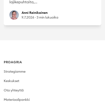
lajikepuhtaita,...
Anni Reinikainen
Anni Reinikainen
9.7.2026
·
3 min lukuaika
Footer
PROAGRIA
Strategiamme
Keskukset
Ota yhteyttä
Materiaalipankki