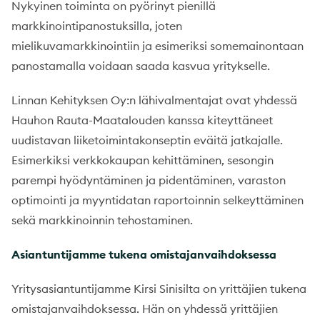
Nykyinen toiminta on pyörinyt pienillä
markkinointipanostuksilla, joten
mielikuvamarkkinointiin ja esimeriksi somemainontaan
panostamalla voidaan saada kasvua yritykselle.
Linnan Kehityksen Oy:n lähivalmentajat ovat yhdessä
Hauhon Rauta-Maatalouden kanssa kiteyttäneet
uudistavan liiketoimintakonseptin eväitä jatkajalle.
Esimerkiksi verkkokaupan kehittäminen, sesongin
parempi hyödyntäminen ja pidentäminen, varaston
optimointi ja myyntidatan raportoinnin selkeyttäminen
sekä markkinoinnin tehostaminen.
Asiantuntijamme tukena omistajanvaihdoksessa
Yritysasiantuntijamme Kirsi Sinisilta on yrittäjien tukena
omistajanvaihdoksessa. Hän on yhdessä yrittäjien