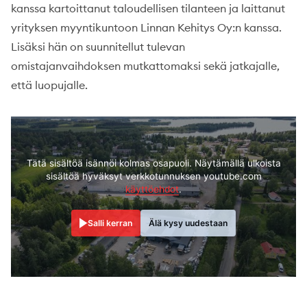
kanssa kartoittanut taloudellisen tilanteen ja laittanut
yrityksen myyntikuntoon Linnan Kehitys Oy:n kanssa.
Lisäksi hän on suunnitellut tulevan
omistajanvaihdoksen mutkattomaksi sekä jatkajalle,
että luopujalle.
Tätä sisältöä isännöi kolmas osapuoli. Näytämällä ulkoista
sisältöä hyväksyt verkkotunnuksen youtube.com
käyttöehdot
.
Salli kerran
Älä kysy uudestaan