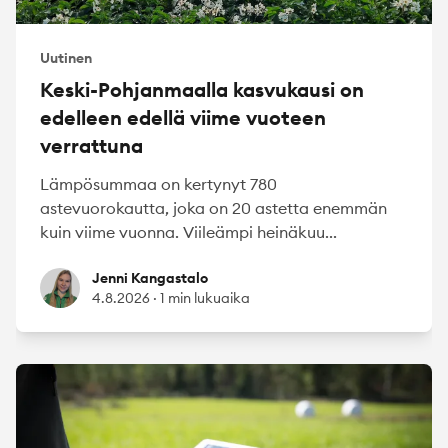
Uutinen
Keski-Pohjanmaalla kasvukausi on
edelleen edellä viime vuoteen
verrattuna
Lämpösummaa on kertynyt 780
astevuorokautta, joka on 20 astetta enemmän
kuin viime vuonna. Viileämpi heinäkuu...
Jenni Kangastalo
Jenni Kangastalo
4.8.2026
·
1 min lukuaika