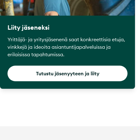
Liity jäseneksi
Yrittäjä- ja yritysjäsenenä saat konkreettisia etuja,
vinkkejä ja ideoita asiantuntijapalveluissa ja
erilaisissa tapahtumissa.
Tutustu jäsenyyteen ja liity