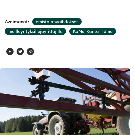
Avainsanat:
omistajanvaihdokset
muilleyrityksillejayrittäjille
KaMu_Kanta-Häme