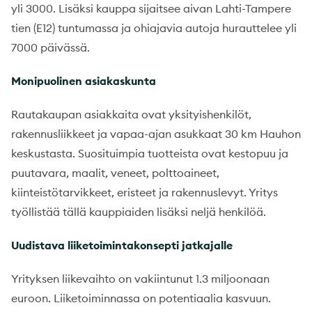
yli 3000. Lisäksi kauppa sijaitsee aivan Lahti-Tampere
tien (E12) tuntumassa ja ohiajavia autoja hurauttelee yli
7000 päivässä.
Monipuolinen asiakaskunta
Rautakaupan asiakkaita ovat yksityishenkilöt,
rakennusliikkeet ja vapaa-ajan asukkaat 30 km Hauhon
keskustasta. Suosituimpia tuotteista ovat kestopuu ja
puutavara, maalit, veneet, polttoaineet,
kiinteistötarvikkeet, eristeet ja rakennuslevyt. Yritys
työllistää tällä kauppiaiden lisäksi neljä henkilöä.
Uudistava liiketoimintakonsepti jatkajalle
Yrityksen liikevaihto on vakiintunut 1.3 miljoonaan
euroon. Liiketoiminnassa on potentiaalia kasvuun.