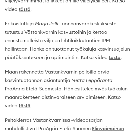
viljelyvarmimmat lajikkeet omille viljelyksilleen. Katso
video
tästä
.
Erikoistutkija
Marja Jalli
Luonnonvarakeskuksesta
tutustuu Västankvarnin kasvustoihin ja kertoo
ennustemalleista viljojen lehtilaikkutautien IPM-
hallintaan. Hanke on tuottanut työkaluja kasvinsuojelun
päätöksentekoon ja optimointiin. Katso video
tästä
.
Maan rakennetta Västankvarnin pelloilla arvioi
kasvintuotannon asiantuntija
Netta Leppäranta
ProAgria Etelä-Suomesta. Hän esittelee myös työkalun
maanrakenteen aistinvaraiseen arvioimiseen. Katso
video
tästä
.
Peltokierros Västankvarnissa -videoasarjan
mahdollistivat ProAgria Etelä-Suomen
Elinvoimainen