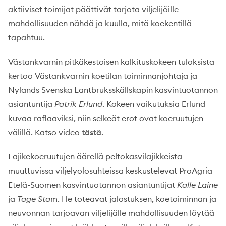
aktiiviset toimijat päättivät tarjota viljelijöille
mahdollisuuden nähdä ja kuulla, mitä koekentillä
tapahtuu.
Västankvarnin pitkäkestoisen kalkituskokeen tuloksista
kertoo Västankvarnin koetilan toiminnanjohtaja ja
Nylands Svenska Lantbruksskällskapin kasvintuotannon
asiantuntija
Patrik Erlund
. Kokeen vaikutuksia Erlund
kuvaa raflaaviksi, niin selkeät erot ovat koeruutujen
välillä. Katso video
tästä
.
Lajikekoeruutujen äärellä peltokasvilajikkeista
muuttuvissa viljelyolosuhteissa keskustelevat ProAgria
Etelä-Suomen kasvintuotannon asiantuntijat
Kalle Laine
ja
Tage Sta
m. He toteavat jalostuksen, koetoiminnan ja
neuvonnan tarjoavan viljelijälle mahdollisuuden löytää