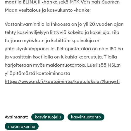
maatila ELINA II -hanke
sekä MTK Varsinais-Suomen
Maan vesitalous ja kasvukunto -hanke
.
Vastankvarnin tilalla Inkoossa on jo yli 20 vuoden ajan
tehty kasvinviljelyyn liittyviä kokeita ja kokeiluja. Tila
tarjoaa myös koe- ja kehittämispalveluja eri
yhteistyökumppaneille. Peltopinta-alaa on noin 180 ha
ja vuosittain koetilalla on lukuisia koeruutuja. Tilalla
harjoitetaan myös maidontuotantoa. Lue lisää NSL:n
ylläpitämästä koetoiminnasta
https://www.nsl.fi/koetoiminta/koetuloksia/?lang=fi
Avainsanat:
kasvinsuojelu
kasvintuotanto
maanrakenne