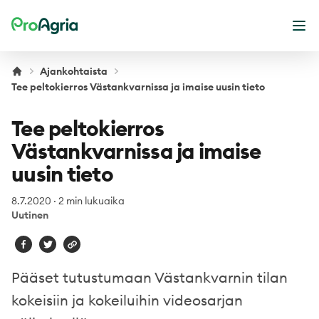
ProAgria
Ava
Ajankohtaista
Tee peltokierros Västankvarnissa ja imaise uusin tieto
Tee peltokierros
Västankvarnissa ja imaise
uusin tieto
8.7.2020
·
2 min lukuaika
Uutinen
Pääset tutustumaan Västankvarnin tilan
kokeisiin ja kokeiluihin videosarjan