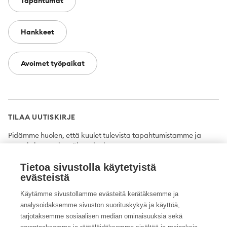
Tapahtumat
Hankkeet
Avoimet työpaikat
TILAA UUTISKIRJE
Pidämme huolen, että kuulet tulevista tapahtumistamme ja
uutuuksista ensimmäisten joukossa.
Tietoa sivustolla käytetyistä
Tilaa
evästeistä
Käytämme sivustollamme evästeitä kerätäksemme ja
analysoidaksemme sivuston suorituskykyä ja käyttöä,
tarjotaksemme sosiaalisen median ominaisuuksia sekä
Twitter
Facebook
YouTube
Instagram
LinkedIn