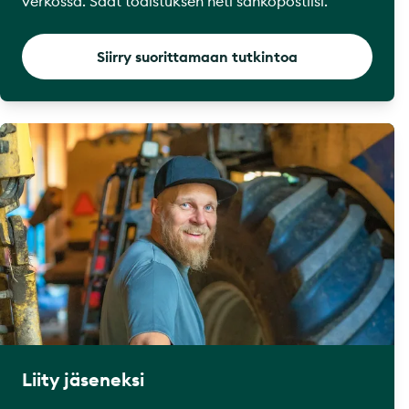
verkossa. Saat todistuksen heti sähköpostiisi.
Siirry suorittamaan tutkintoa
Liity jäseneksi