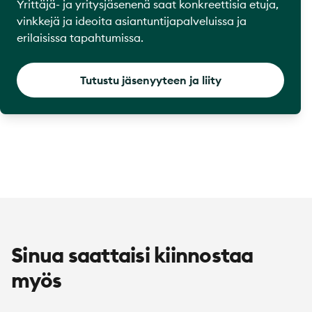
Yrittäjä- ja yritysjäsenenä saat konkreettisia etuja,
vinkkejä ja ideoita asiantuntijapalveluissa ja
erilaisissa tapahtumissa.
Tutustu jäsenyyteen ja liity
Sinua saattaisi kiinnostaa
myös