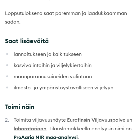
Lopputuloksena saat paremman ja laadukkaamman
sadon.
Saat lisäeväitä
lannoitukseen ja kalkitukseen
kasvivalintoihin ja viljelykiertoihin
maanparannusaineiden valintaan
ilmasto- ja ympäristöystävälliseen viljelyyn
Toimi näin
Toimita viljavuusnäyte
Eurofinsin Viljavuuspalvelun
laboratorioon
. Tilauslomakkeella analyysin nimi on
ProAgria NIR maa-analyysi
.