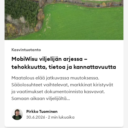
Kasvintuotanto
MobiWisu viljelijän arjessa –
tehokkuutta, tietoa ja kannattavuutta
Maatalous elää jatkuvassa muutoksessa.
Sääolosuhteet vaihtelevat, markkinat kiristyvät
ja vaatimukset dokumentoinnista kasvavat.
Samaan aikaan viljelijältä...
Pirkko Tuominen
Pirkko Tuominen
30.6.2026
·
2 min lukuaika