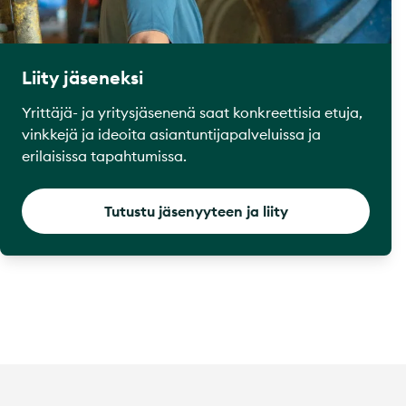
Liity jäseneksi
Yrittäjä- ja yritysjäsenenä saat konkreettisia etuja,
vinkkejä ja ideoita asiantuntijapalveluissa ja
erilaisissa tapahtumissa.
Tutustu jäsenyyteen ja liity