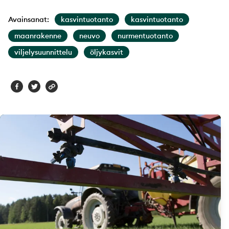
Avainsanat:
kasvintuotanto
kasvintuotanto
maanrakenne
neuvo
nurmentuotanto
viljelysuunnittelu
öljykasvit