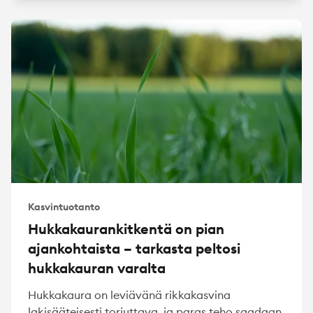
Kasvintuotanto
Hukkakaurankitkentä on pian
ajankohtaista – tarkasta peltosi
hukkakauran varalta
Hukkakaura on leviävänä rikkakasvina
lakisääteisesti torjuttava, ja paras teho saadaan,