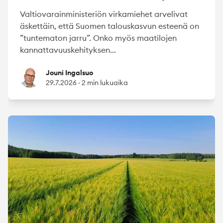
Valtiovarainministeriön virkamiehet arvelivat
äskettäin, että Suomen talouskasvun esteenä on
”tuntematon jarru”. Onko myös maatilojen
kannattavuuskehityksen...
Jouni Ingalsuo
Jouni Ingalsuo
29.7.2026
·
2 min lukuaika