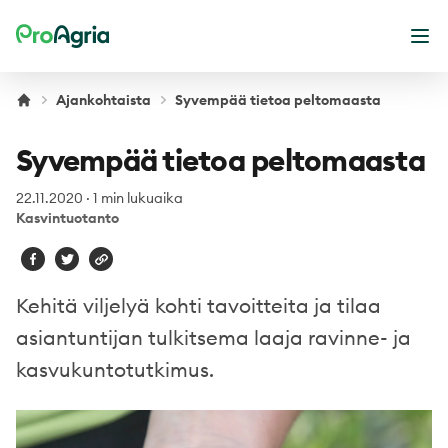
ProAgria
Ava
Ajankohtaista
Syvempää tietoa peltomaasta
Syvempää tietoa peltomaasta
22.11.2020
·
1 min lukuaika
Kasvintuotanto
Kehitä viljelyä kohti tavoitteita ja tilaa
asiantuntijan tulkitsema laaja ravinne- ja
kasvukuntotutkimus.