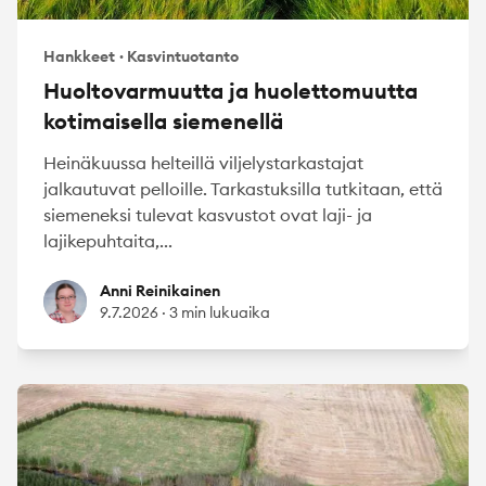
Hankkeet
·
Kasvintuotanto
Huoltovarmuutta ja huolettomuutta
kotimaisella siemenellä
Heinäkuussa helteillä viljelystarkastajat
jalkautuvat pelloille. Tarkastuksilla tutkitaan, että
siemeneksi tulevat kasvustot ovat laji- ja
lajikepuhtaita,...
Anni Reinikainen
Anni Reinikainen
9.7.2026
·
3 min lukuaika