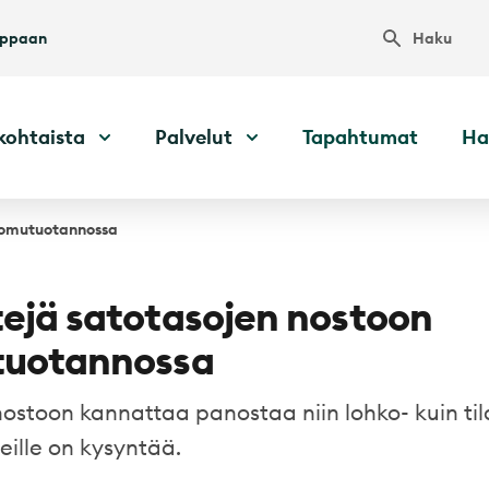
Haku
uppaan
kohtaista
Palvelut
Tapahtumat
Ha
luomutuotannossa
ejä satotasojen nostoon
tuotannossa
ostoon kannattaa panostaa niin lohko- kuin til
ille on kysyntää.