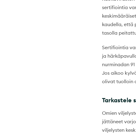
sertifiointia v
keskimääräiset 
kaudella, että
tasolla peitatt
Sertifiointia v
ja härkäpavull
nurminadan 91
Jos aikoo kylv
olivat tuolloi
Tarkastele
Omien viljelys
jättäneet varjo
viljelysten kes