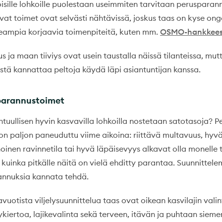
isille lohkoille puolestaan useimmiten tarvitaan perusparan
avat toimet ovat selvästi nähtävissä, joskus taas on kyse o
seampia korjaavia toimenpiteitä, kuten mm.
OSMO-hankkees
us ja maan tiiviys ovat usein taustalla näissä tilanteissa, mu
istä kannattaa peltoja käydä läpi asiantuntijan kanssa.
parannustoimet
htuullisen hyvin kasvavilla lohkoilla nostetaan satotasoja? 
n paljon paneuduttu viime aikoina: riittävä multavuus, hyv
nen ravinnetila tai hyvä läpäisevyys alkavat olla monelle tu
 kuinka pitkälle näitä on vielä ehditty parantaa. Suunnittele
annuksia kannata tehdä.
uotista viljelysuunnittelua taas ovat oikean kasvilajin vali
ykiertoa, lajikevalinta sekä terveen, itävän ja puhtaan sieme