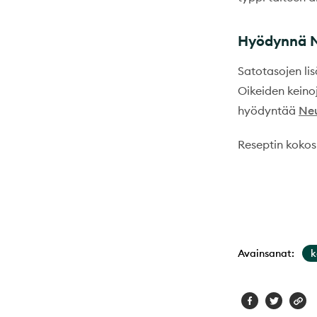
Hyödynnä N
Satotasojen li
Oikeiden keino
hyödyntää
Neu
Reseptin kokos
Avainsanat:
k