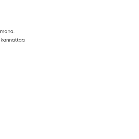
mmana.
a kannattaa