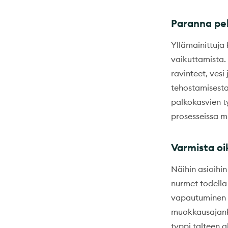
Paranna pe
Yllämainittuja 
vaikuttamista.
ravinteet, vesi
tehostamisesta.
palkokasvien t
prosesseissa m
Varmista oik
Näihin asioihin
nurmet todella
vapautuminen oi
muokkausajanko
typpi talteen a