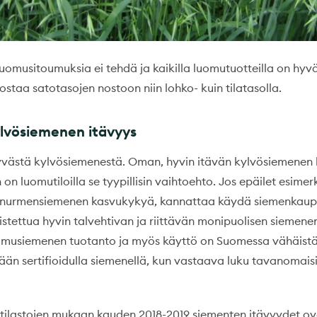
luomusitoumuksia ei tehdä ja kaikilla luomutuotteilla on hyv
staa satotasojen nostoon niin lohko- kuin tilatasolla.
lvösiemenen itävyys
yvästä kylvösiemenestä. Oman, hyvin itävän kylvösiemenen 
n luomutiloilla se tyypillisin vaihtoehto. Jos epäilet esime
 nurmensiemenen kasvukykyä, kannattaa käydä siemenkaupoi
istettua hyvin talvehtivan ja riittävän monipuolisen siemene
uomusiemenen tuotanto ja myös käyttö on Suomessa vähäist
än sertifioidulla siemenellä, kun vastaava luku tavanomaisill
tilastojen mukaan kauden 2018-2019 siementen itävyydet ov