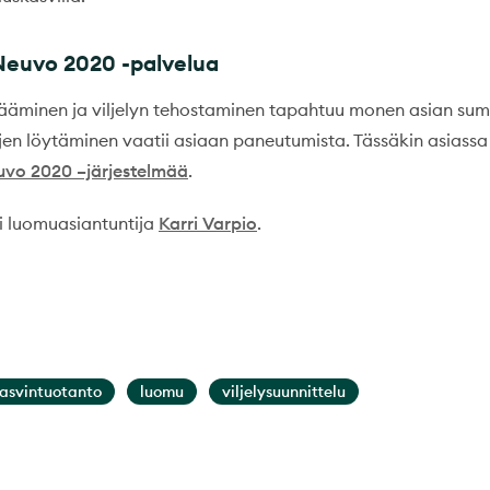
euvo 2020 -palvelua
sääminen ja viljelyn tehostaminen tapahtuu monen asian su
jen löytäminen vaatii asiaan paneutumista. Tässäkin asiass
vo 2020 –järjestelmää
.
i luomuasiantuntija
Karri Varpio
.
asvintuotanto
luomu
viljelysuunnittelu