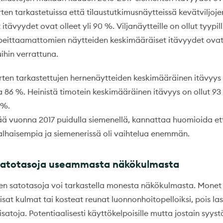
arten tarkastetuissa että tilaustutkimusnäytteissä kevätviljoje
itävyydet ovat olleet yli 90 %. Viljanäytteille on ollut tyypill
 peittaamattomien näytteiden keskimääräiset itävyydet ovat
uihin verrattuna.
arten tarkastettujen hernenäytteiden keskimääräinen itävyys 
a 86 %. Heinistä timotein keskimääräinen itävyys on ollut 93
 %.
ää vuonna 2017 puidulla siemenellä, kannattaa huomioida et
n alhaisempia ja siemenerissä oli vaihtelua enemmän.
 satotasoja useammasta näkökulmasta
ten satotasoja voi tarkastella monesta näkökulmasta. Monet 
isat kulmat tai kosteat reunat luonnonhoitopelloiksi, pois l
kisatoja. Potentiaalisesti käyttökelpoisille mutta jostain syyst