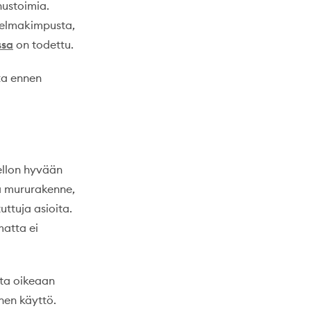
nustoimia.
ngelmakimpusta,
sa
on todettu.
tta ennen
Pellon hyvään
ä mururakenne,
ttuja asioita.
matta ei
nta oikeaan
nen käyttö.