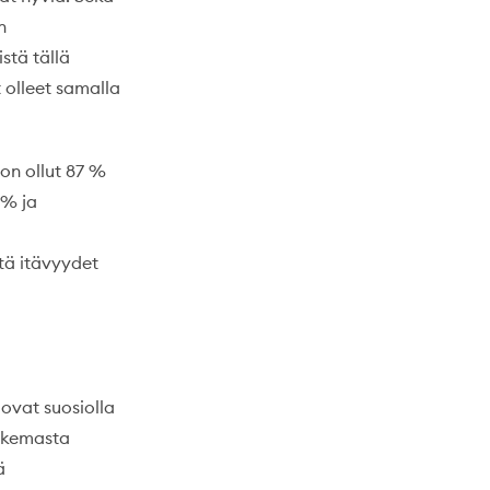
n
istä tällä
 olleet samalla
on ollut 87 %
 % ja
tä itävyydet
ovat suosiolla
askemasta
ä