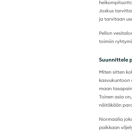
heikompituotto
Joskus tarvitt
ja tarvitaan u
Pellon vesitalo
toimiin ryhtym
Suunnittele 
Miten sitten ko
kasvukuntoon o
maan tasapainoi
Toinen asia on,
näitäkään par
Normaalia jokav
paikkaan viljel