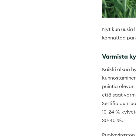
Nyt kun uusia 
kannattaa pano
Varmista ky
Kaikki alkaa h
kunnostaminen o
puintia olevan
että saat varm
Sertifioidun l
10-24 % kylvetä
30-40 %.
Ruokaviraston 