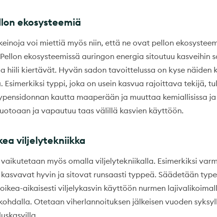
llon ekosysteemiä
keinoja voi miettiä myös niin, että ne ovat pellon ekosysteem
 Pellon ekosysteemissä auringon energia sitoutuu kasveihin 
 ja hiili kiertävät. Hyvän sadon tavoittelussa on kyse näiden 
 Esimerkiksi typpi, joka on usein kasvua rajoittava tekijä, tu
ypensidonnan kautta maaperään ja muuttaa kemiallisissa ja 
uotoaan ja vapautuu taas välillä kasvien käyttöön.
ea viljelytekniikka
 vaikutetaan myös omalla viljelytekniikalla. Esimerkiksi varm
 kasvavat hyvin ja sitovat runsaasti typpeä. Säädetään typ
kea-aikaisesti viljelykasvin käyttöön nurmen lajivalikoimall
hdalla. Otetaan viherlannoituksen jälkeisen vuoden syksy
luskasvilla.