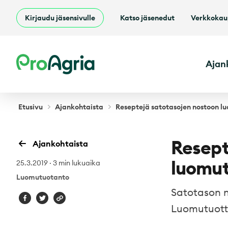
Kirjaudu jäsensivulle
Katso jäsenedut
Verkkoka
ProAgria
Ajan
Etusivu
Ajankohtaista
Reseptejä satotasojen nostoon 
Resept
Ajankohtaista
luomu
25.3.2019
·
3 min lukuaika
Luomutuotanto
Satotason n
Luomutuotte