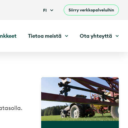
Siirry verkkopalveluihin
FI
nkkeet
Tietoa meistä
Ota yhteyttä
atasolla.