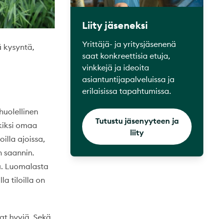
Liity jäseneksi
Yrittäjä- ja yritysjäsenenä
ä kysyntä,
saat konkreettisia etuja,
vinkkejä ja ideoita
asiantuntijapalveluissa ja
erilaisissa tapahtumissa.
huolellinen
Tutustu jäsenyyteen ja
rkiksi omaa
liity
lla ajoissa,
n saannin.
ä. Luomalasta
a tiloilla on
at hyviä. Sekä