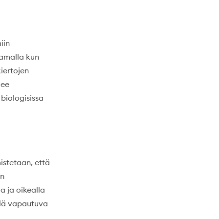
iin
samalla kun
kiertojen
lee
biologisissa
istetaan, että
en
a ja oikealla
llä vapautuva