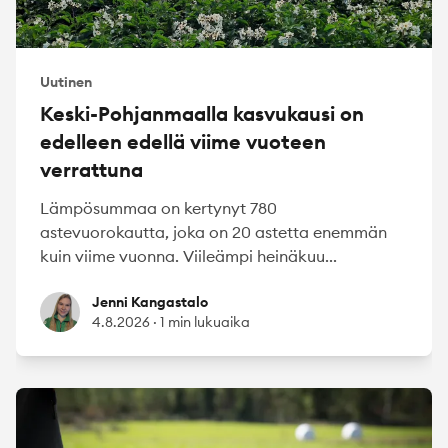
Uutinen
Keski-Pohjanmaalla kasvukausi on
edelleen edellä viime vuoteen
verrattuna
Lämpösummaa on kertynyt 780
astevuorokautta, joka on 20 astetta enemmän
kuin viime vuonna. Viileämpi heinäkuu...
Jenni Kangastalo
Jenni Kangastalo
4.8.2026
·
1 min lukuaika