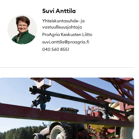
Suvi Anttila
Yhteiskuntasuhde- ja
vastuullisuusjohtaja
ProAgria Keskusten Liitto
suvi.anttila@proagria.fi
040 560 8551