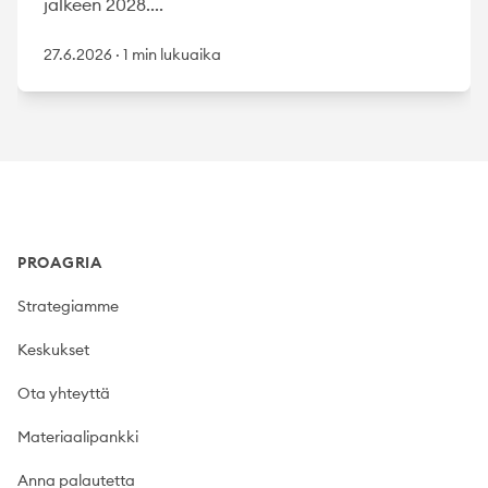
jälkeen 2028....
27.6.2026
·
1 min lukuaika
Footer
PROAGRIA
Strategiamme
Keskukset
Ota yhteyttä
Materiaalipankki
Anna palautetta