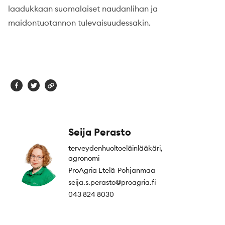
laadukkaan suomalaiset naudanlihan ja
maidontuotannon tulevaisuudessakin.
Seija Perasto
terveydenhuoltoeläinlääkäri,
agronomi
ProAgria Etelä-Pohjanmaa
seija.s.perasto@proagria.fi
043 824 8030