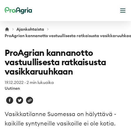
ProAgria
Ava
Ajankohtaista
ProAgrian kannanotto vastuullisesta ratkaisusta vasikkaruuhka
ProAgrian kannanotto
vastuullisesta ratkaisusta
vasikkaruuhkaan
19.12.2022
·
2 min lukuaika
Uutinen
Vasikkatilanne Suomessa on hälyttävä -
kaikille syntyneille vasikoille ei ole kotia.