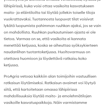
lähipiirissä, kuka voisi ottaa vasikoita kasvatukseen
maito- ja eläintiloilta tai löytää jollekin toiselle tiloja
vuokrattavaksi. Tuotannosta luopuvat tilat voisivat
lykätä luopumista pahimman ruuhkan ajaksi, jos se vain
on mahdollista. Ruuhkan purkautumisen ajasta ei ole
tietoa. Varmaa on se, että vasikoita ei kannata
menettää ketjussa, koska se aiheuttaa syöksykierteen
naudanlihan tuotantoketjussa. Huoltovarmuus on
otettava huomioon ja löydettävä ratkaisu koko
ketjussa.
ProAgria vetoaa kaikkiin alan toimijoihin vastuullisen
ratkaisun löytämiseksi. Ratkaisun avaimet voi löytyä
siitä, että kartoitetaan omassa lähipiirissa
mahdollisuuksia löytää maito- ja emolehmätilojen
vasikoille kasvatuspaikkoja. Näin varmistamme