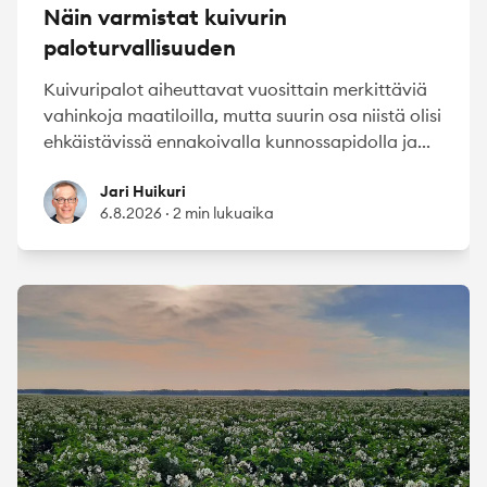
Näin varmistat kuivurin
paloturvallisuuden
Kuivuripalot aiheuttavat vuosittain merkittäviä
vahinkoja maatiloilla, mutta suurin osa niistä olisi
ehkäistävissä ennakoivalla kunnossapidolla ja...
Jari Huikuri
Jari Huikuri
6.8.2026
·
2 min lukuaika