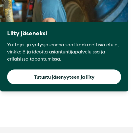
Liity jäseneksi
Yrittäjä- ja yritysjäsenenä saat konkreettisia etuja,
vinkkejä ja ideoita asiantuntijapalveluissa ja
erilaisissa tapahtumissa.
Tutustu jäsenyyteen ja liity