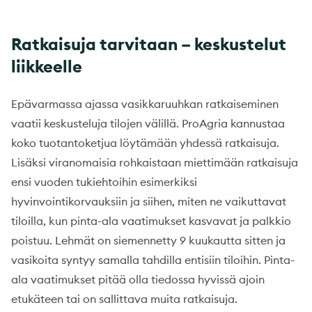
Ratkaisuja tarvitaan – keskustelut
liikkeelle
Epävarmassa ajassa vasikkaruuhkan ratkaiseminen
vaatii keskusteluja tilojen välillä. ProAgria kannustaa
koko tuotantoketjua löytämään yhdessä ratkaisuja.
Lisäksi viranomaisia rohkaistaan miettimään ratkaisuja
ensi vuoden tukiehtoihin esimerkiksi
hyvinvointikorvauksiin ja siihen, miten ne vaikuttavat
tiloilla, kun pinta-ala vaatimukset kasvavat ja palkkio
poistuu. Lehmät on siemennetty 9 kuukautta sitten ja
vasikoita syntyy samalla tahdilla entisiin tiloihin. Pinta-
ala vaatimukset pitää olla tiedossa hyvissä ajoin
etukäteen tai on sallittava muita ratkaisuja.