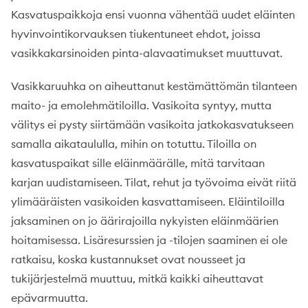
Kasvatuspaikkoja ensi vuonna vähentää uudet eläinten
hyvinvointikorvauksen tiukentuneet ehdot, joissa
vasikkakarsinoiden pinta-alavaatimukset muuttuvat.
Vasikkaruuhka on aiheuttanut kestämättömän tilanteen
maito- ja emolehmätiloilla. Vasikoita syntyy, mutta
välitys ei pysty siirtämään vasikoita jatkokasvatukseen
samalla aikataululla, mihin on totuttu. Tiloilla on
kasvatuspaikat sille eläinmäärälle, mitä tarvitaan
karjan uudistamiseen. Tilat, rehut ja työvoima eivät riitä
ylimääräisten vasikoiden kasvattamiseen. Eläintiloilla
jaksaminen on jo äärirajoilla nykyisten eläinmäärien
hoitamisessa. Lisäresurssien ja -tilojen saaminen ei ole
ratkaisu, koska kustannukset ovat nousseet ja
tukijärjestelmä muuttuu, mitkä kaikki aiheuttavat
epävarmuutta.