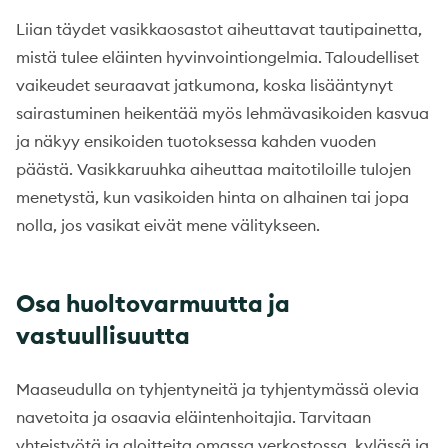
Liian täydet vasikkaosastot aiheuttavat tautipainetta,
mistä tulee eläinten hyvinvointiongelmia. Taloudelliset
vaikeudet seuraavat jatkumona, koska lisääntynyt
sairastuminen heikentää myös lehmävasikoiden kasvua
ja näkyy ensikoiden tuotoksessa kahden vuoden
päästä. Vasikkaruuhka aiheuttaa maitotiloille tulojen
menetystä, kun vasikoiden hinta on alhainen tai jopa
nolla, jos vasikat eivät mene välitykseen.
Osa huoltovarmuutta ja
vastuullisuutta
Maaseudulla on tyhjentyneitä ja tyhjentymässä olevia
navetoita ja osaavia eläintenhoitajia. Tarvitaan
yhteistyötä ja aloitteita omassa verkostossa, kylässä ja