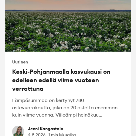
Uutinen
Keski-Pohjanmaalla kasvukausi on
edelleen edellä viime vuoteen
verrattuna
Lämpösummaa on kertynyt 780
astevuorokautta, joka on 20 astetta enemmän
kuin viime vuonna. Viileämpi heinäkuu...
Jenni Kangastalo
Jenni Kangastalo
4.8.2026
·
1 min lukuaika