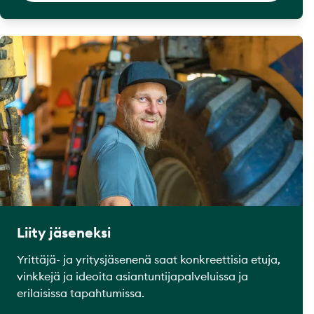
Liity jäseneksi
Yrittäjä- ja yritysjäsenenä saat konkreettisia etuja,
vinkkejä ja ideoita asiantuntijapalveluissa ja
erilaisissa tapahtumissa.