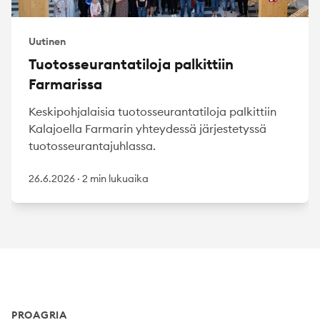
Uutinen
Tuotosseurantatiloja palkittiin
Farmarissa
Keskipohjalaisia tuotosseurantatiloja palkittiin
Kalajoella Farmarin yhteydessä järjestetyssä
tuotosseurantajuhlassa.
26.6.2026
·
2 min lukuaika
Footer
PROAGRIA