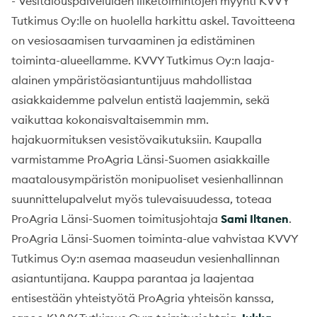
- Vesitalouspalveluiden liiketoimintojen myynti KVVY
Tutkimus Oy:lle on huolella harkittu askel. Tavoitteena
on vesiosaamisen turvaaminen ja edistäminen
toiminta-alueellamme. KVVY Tutkimus Oy:n laaja-
alainen ympäristöasiantuntijuus mahdollistaa
asiakkaidemme palvelun entistä laajemmin, sekä
vaikuttaa kokonaisvaltaisemmin mm.
hajakuormituksen vesistövaikutuksiin. Kaupalla
varmistamme ProAgria Länsi-Suomen asiakkaille
maatalousympäristön monipuoliset vesienhallinnan
suunnittelupalvelut myös tulevaisuudessa, toteaa
ProAgria Länsi-Suomen toimitusjohtaja
Sami Iltanen
.
ProAgria Länsi-Suomen toiminta-alue vahvistaa KVVY
Tutkimus Oy:n asemaa maaseudun vesienhallinnan
asiantuntijana. Kauppa parantaa ja laajentaa
entisestään yhteistyötä ProAgria yhteisön kanssa,