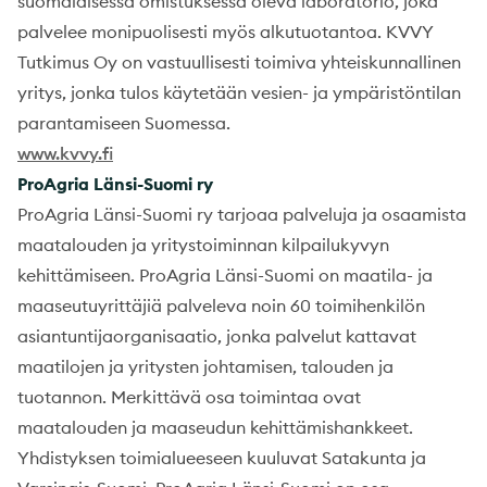
suomalaisessa omistuksessa oleva laboratorio, joka
palvelee monipuolisesti myös alkutuotantoa. KVVY
Tutkimus Oy on vastuullisesti toimiva yhteiskunnallinen
yritys, jonka tulos käytetään vesien- ja ympäristöntilan
parantamiseen Suomessa.
www.kvvy.fi
ProAgria Länsi-Suomi ry
ProAgria Länsi-Suomi ry tarjoaa palveluja ja osaamista
maatalouden ja yritystoiminnan kilpailukyvyn
kehittämiseen. ProAgria Länsi-Suomi on maatila- ja
maaseutuyrittäjiä palveleva noin 60 toimihenkilön
asiantuntijaorganisaatio, jonka palvelut kattavat
maatilojen ja yritysten johtamisen, talouden ja
tuotannon. Merkittävä osa toimintaa ovat
maatalouden ja maaseudun kehittämishankkeet.
Yhdistyksen toimialueeseen kuuluvat Satakunta ja