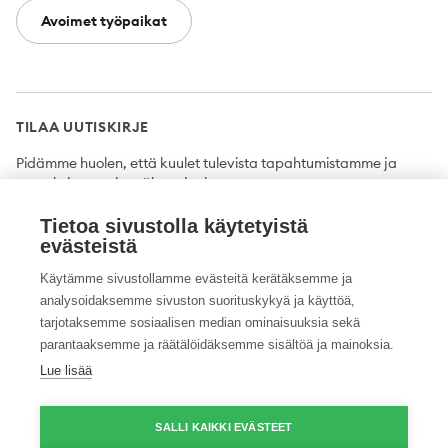
Avoimet työpaikat
TILAA UUTISKIRJE
Pidämme huolen, että kuulet tulevista tapahtumistamme ja
uutuuksista ensimmäisten joukossa.
Tietoa sivustolla käytetyistä
Tilaa
evästeistä
Käytämme sivustollamme evästeitä kerätäksemme ja
analysoidaksemme sivuston suorituskykyä ja käyttöä,
tarjotaksemme sosiaalisen median ominaisuuksia sekä
Twitter
Facebook
YouTube
Instagram
LinkedIn
parantaaksemme ja räätälöidäksemme sisältöä ja mainoksia.
Lue lisää
Tietosuojaseloste
Saavutettavuusseloste
Ilmoituskanava
SALLI KAIKKI EVÄSTEET