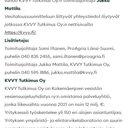
sanoo KVVY Tutkimus Oy:n toimitusjohtaja
Jukka
Mattila
.
Vesitaloussuunnitteluun liittyvät yhteystiedot löytyvät
jatkossa KVVY Tutkimus Oy:n nettisivuilta
https://kvvy.fi/
.
Lisätietoja:
Toimitusjohtaja Sami Iltanen, ProAgria Länsi-Suomi,
puhelin 040 835 2455, sami.iltanen@proagria.fi
Toimitusjohtaja Jukka Mattila, KVVY Tutkimus Oy,
puhelin 040 595 1886, jukka.mattila@kvvy.fi
KVVY Tutkimus Oy
KVVY Tutkimus Oy on Kokemäenjoen vesistön
vesiensuojeluyhdistys ry:n omistama palveluyhtiö,
jonka liikevaihto vuonna 2021 on noin 12 milj. €.
Yrityksessä työskentelee yli 150 eri alojen asiantuntijaa.
Yrityksen ympäristö- ja elintarvikelaboratorio on suurin