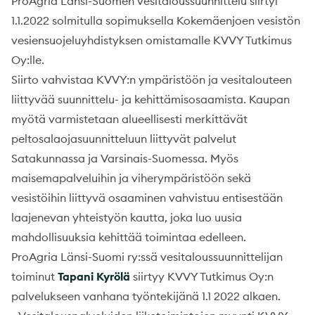
ProAgria Länsi-Suomen vesitaloussuunnittelu siirtyi
1.1.2022 solmitulla sopimuksella Kokemäenjoen vesistön
vesiensuojeluyhdistyksen omistamalle KVVY Tutkimus
Oy:lle.
Siirto vahvistaa KVVY:n ympäristöön ja vesitalouteen
liittyvää suunnittelu- ja kehittämisosaamista. Kaupan
myötä varmistetaan alueellisesti merkittävät
peltosalaojasuunnitteluun liittyvät palvelut
Satakunnassa ja Varsinais-Suomessa. Myös
maisemapalveluihin ja viherympäristöön sekä
vesistöihin liittyvä osaaminen vahvistuu entisestään
laajenevan yhteistyön kautta, joka luo uusia
mahdollisuuksia kehittää toimintaa edelleen.
ProAgria Länsi-Suomi ry:ssä vesitaloussuunnittelijan
toiminut
Tapani Kyrölä
siirtyy KVVY Tutkimus Oy:n
palvelukseen vanhana työntekijänä 1.1 2022 alkaen.