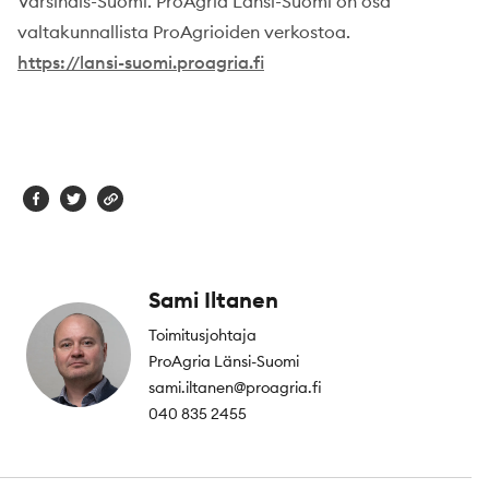
Varsinais-Suomi. ProAgria Länsi-Suomi on osa
valtakunnallista ProAgrioiden verkostoa.
https://lansi-suomi.proagria.fi
Sami Iltanen
Toimitusjohtaja
ProAgria Länsi-Suomi
sami.iltanen@proagria.fi
040 835 2455