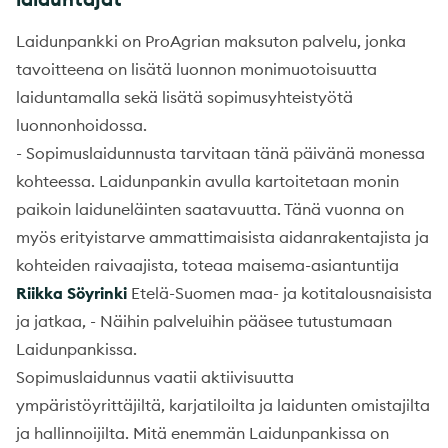
Laidunpankki on ProAgrian maksuton palvelu, jonka
tavoitteena on lisätä luonnon monimuotoisuutta
laiduntamalla sekä lisätä sopimusyhteistyötä
luonnonhoidossa.
- Sopimuslaidunnusta tarvitaan tänä päivänä monessa
kohteessa. Laidunpankin avulla kartoitetaan monin
paikoin laiduneläinten saatavuutta. Tänä vuonna on
myös erityistarve ammattimaisista aidanrakentajista ja
kohteiden raivaajista, toteaa maisema-asiantuntija
Riikka Söyrinki
Etelä-Suomen maa- ja kotitalousnaisista
ja jatkaa, - Näihin palveluihin pääsee tutustumaan
Laidunpankissa.
Sopimuslaidunnus vaatii aktiivisuutta
ympäristöyrittäjiltä, karjatiloilta ja laidunten omistajilta
ja hallinnoijilta. Mitä enemmän Laidunpankissa on