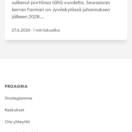
sulkenut porttinsa tältä vuodelta. Seuraavan
kerran Farmari on Jyväskylässä juhannuksen
jälkeen 2028....
27.6.2026
·
1 min lukuaika
Footer
PROAGRIA
Strategiamme
Keskukset
Ota yhteyttä