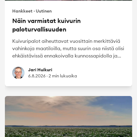
Hankkeet
·
Uutinen
Näin varmistat kuivurin
paloturvallisuuden
Kuivuripalot aiheuttavat vuosittain merkittäviä
vahinkoja maatiloilla, mutta suurin osa niistä olisi
ehkäistävissä ennakoivalla kunnossapidolla ja...
Jari Huikuri
Jari Huikuri
6.8.2026
·
2 min lukuaika