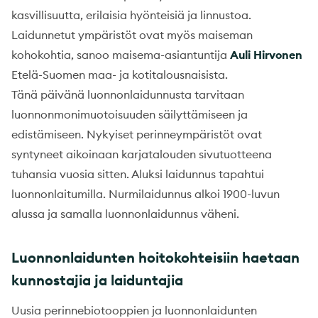
kasvillisuutta, erilaisia hyönteisiä ja linnustoa.
Laidunnetut ympäristöt ovat myös maiseman
kohokohtia, sanoo maisema-asiantuntija
Auli Hirvonen
Etelä-Suomen maa- ja kotitalousnaisista.
Tänä päivänä luonnonlaidunnusta tarvitaan
luonnonmonimuotoisuuden säilyttämiseen ja
edistämiseen. Nykyiset perinneympäristöt ovat
syntyneet aikoinaan karjatalouden sivutuotteena
tuhansia vuosia sitten. Aluksi laidunnus tapahtui
luonnonlaitumilla. Nurmilaidunnus alkoi 1900-luvun
alussa ja samalla luonnonlaidunnus väheni.
Luonnonlaidunten hoitokohteisiin haetaan
kunnostajia ja laiduntajia
Uusia perinnebiotooppien ja luonnonlaidunten