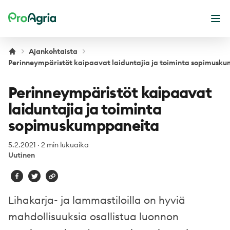
ProAgria
Ava
Ajankohtaista
Perinneympäristöt kaipaavat laiduntajia ja toiminta sopimusk
Perinneympäristöt kaipaavat
laiduntajia ja toiminta
sopimuskumppaneita
5.2.2021
·
2 min lukuaika
Uutinen
Lihakarja- ja lammastiloilla on hyviä
mahdollisuuksia osallistua luonnon