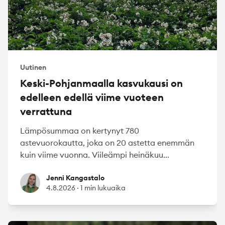
Uutinen
Keski-Pohjanmaalla kasvukausi on
edelleen edellä viime vuoteen
verrattuna
Lämpösummaa on kertynyt 780
astevuorokautta, joka on 20 astetta enemmän
kuin viime vuonna. Viileämpi heinäkuu...
Jenni Kangastalo
Jenni Kangastalo
4.8.2026
·
1 min lukuaika