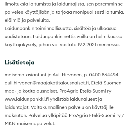
ilmoituksia laitumista ja laiduntajista, sen paremmin se
palvelee käyttäjiään ja tarjoaa monipuolisesti laitumia,
eläimiä ja palveluita.
Laidunpankin toiminnallisuutta, sisältöä ja ulkoasua
uudistetaan. Laidunpankin nettisivuilla on helmikuussa
käyttäjäkysely, johon voi vastata 19.2.2021 mennessä.
Lisätietoja
maisema-asiantuntija Auli Hirvonen, p. 0400 864494
auli.hirvonen@maajakotitalousnaiset.fi, Etelä-Suomen
maa- ja kotitalousnaiset, ProAgria Etelä-Suomi ry
www.laidunpankki.fi
yhdistää laidunalueet ja
laiduntajat. Valtakunnallinen palvelu on käyttäjille
maksuton. Palvelua ylläpitää ProAgria Etelä-Suomi ry /
MKN maisemapalvelut.