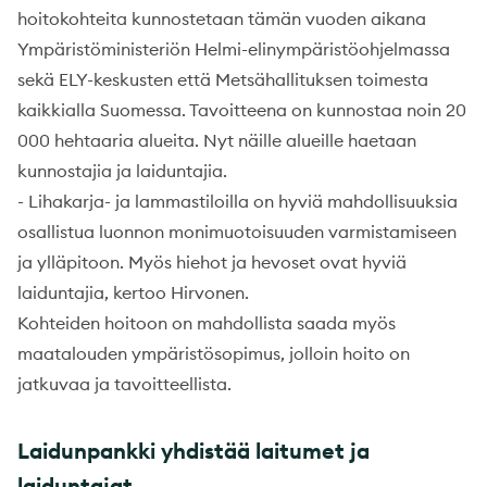
hoitokohteita kunnostetaan tämän vuoden aikana
Ympäristöministeriön Helmi-elinympäristöohjelmassa
sekä ELY-keskusten että Metsähallituksen toimesta
kaikkialla Suomessa. Tavoitteena on kunnostaa noin 20
000 hehtaaria alueita. Nyt näille alueille haetaan
kunnostajia ja laiduntajia.
- Lihakarja- ja lammastiloilla on hyviä mahdollisuuksia
osallistua luonnon monimuotoisuuden varmistamiseen
ja ylläpitoon. Myös hiehot ja hevoset ovat hyviä
laiduntajia, kertoo Hirvonen.
Kohteiden hoitoon on mahdollista saada myös
maatalouden ympäristösopimus, jolloin hoito on
jatkuvaa ja tavoitteellista.
Laidunpankki yhdistää laitumet ja
laiduntajat