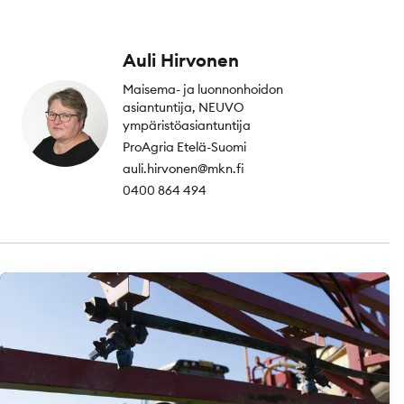
Auli Hirvonen
Maisema- ja luonnonhoidon
asiantuntija, NEUVO
ympäristöasiantuntija
ProAgria Etelä-Suomi
auli.hirvonen@mkn.fi
0400 864 494