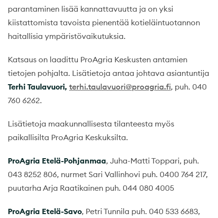
parantaminen lisää kannattavuutta ja on yksi
kiistattomista tavoista pienentää kotieläintuotannon
haitallisia ympäristövaikutuksia.
Katsaus on laadittu ProAgria Keskusten antamien
tietojen pohjalta. Lisätietoja antaa johtava asiantuntija
Terhi Taulavuori,
terhi.taulavuori@proagria.fi
, puh. 040
760 6262.
Lisätietoja maakunnallisesta tilanteesta myös
paikallisilta ProAgria Keskuksilta.
ProAgria Etelä-Pohjanmaa
, Juha-Matti Toppari, puh.
043 8252 806, nurmet Sari Vallinhovi puh. 0400 764 217,
puutarha Arja Raatikainen puh. 044 080 4005
ProAgria Etelä-Savo
, Petri Tunnila puh. 040 533 6683,