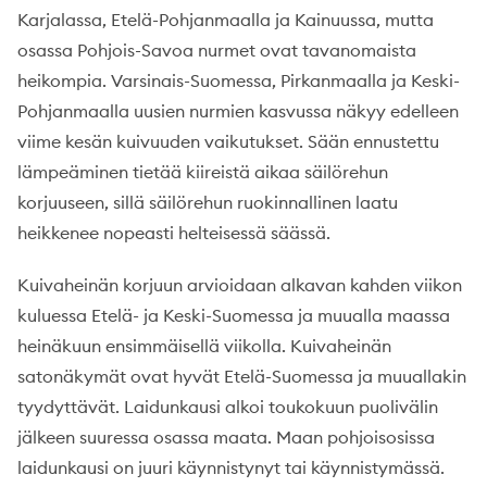
Karjalassa, Etelä-Pohjanmaalla ja Kainuussa, mutta
osassa Pohjois-Savoa nurmet ovat tavanomaista
heikompia. Varsinais-Suomessa, Pirkanmaalla ja Keski-
Pohjanmaalla uusien nurmien kasvussa näkyy edelleen
viime kesän kuivuuden vaikutukset. Sään ennustettu
lämpeäminen tietää kiireistä aikaa säilörehun
korjuuseen, sillä säilörehun ruokinnallinen laatu
heikkenee nopeasti helteisessä säässä.
Kuivaheinän korjuun arvioidaan alkavan kahden viikon
kuluessa Etelä- ja Keski-Suomessa ja muualla maassa
heinäkuun ensimmäisellä viikolla. Kuivaheinän
satonäkymät ovat hyvät Etelä-Suomessa ja muuallakin
tyydyttävät. Laidunkausi alkoi toukokuun puolivälin
jälkeen suuressa osassa maata. Maan pohjoisosissa
laidunkausi on juuri käynnistynyt tai käynnistymässä.