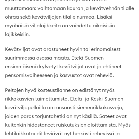
muuttamaan: vaihtamaan kauran ja kevätvehnän tilalle
ohraa sekä kevätviljojen tilalle nurmea. Lisäksi
myöhäisiä viljalajikkeita on vaihdettu aikaisisiin
lajikkeisiin.
Kevätviljat ovat orastuneet hyvin tai erinomaisesti
suurimmassa osassa maata. Etelä-Suomen
ensimmäisenä kylvetyt kevätviljat ovat jo ehtineet
pensomisvaiheeseen ja kasvustot ovat reheviä.
Peltojen hyvä kosteustilanne on edistänyt myös
rikkakasvien taimettumista. Etelä- ja Keski-Suomen
kevätviljapelloilla on runsaasti siemenrikkakasveja,
joiden paras torjuntahetki on nyt käsillä. Sateet ovat
kuitenkin hidastaneet ruiskutuksien aloittamista. Myös
lehtilaikkutaudit leviävät nyt herkästi rehevissä ja