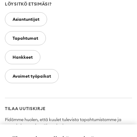
LÖYSITKÖ ETSIMÄSI?
Asiantuntijat
Tapahtumat
Hankkeet
Avoimet työpaikat
TILAA UUTISKIRJE
Pidämme huolen, että kuulet tulevista tapahtumistamme ja
uutuuksista ensimmäisten joukossa.