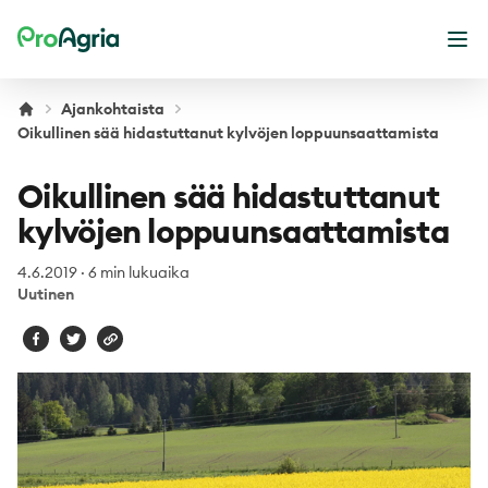
ProAgria
Ava
Ajankohtaista
Oikullinen sää hidastuttanut kylvöjen loppuunsaattamista
Oikullinen sää hidastuttanut
kylvöjen loppuunsaattamista
4.6.2019
·
6 min lukuaika
Uutinen