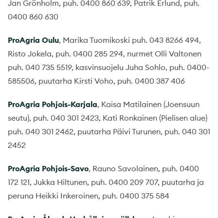
Jan Grönholm, puh. 0400 860 639, Patrik Erlund, puh.
0400 860 630
ProAgria Oulu
, Marika Tuomikoski puh. 043 8266 494,
Risto Jokela, puh. 0400 285 294, nurmet Olli Valtonen
puh. 040 735 5519, kasvinsuojelu Juha Sohlo, puh. 0400-
585506, puutarha Kirsti Voho, puh. 0400 387 406
ProAgria Pohjois-Karjala
, Kaisa Matilainen (Joensuun
seutu), puh. 040 301 2423, Kati Ronkainen (Pielisen alue)
puh. 040 301 2462, puutarha Päivi Turunen, puh. 040 301
2452
ProAgria Pohjois-Savo
, Rauno Savolainen, puh. 0400
172 121, Jukka Hiltunen, puh. 0400 209 707, puutarha ja
peruna Heikki Inkeroinen, puh. 0400 375 584