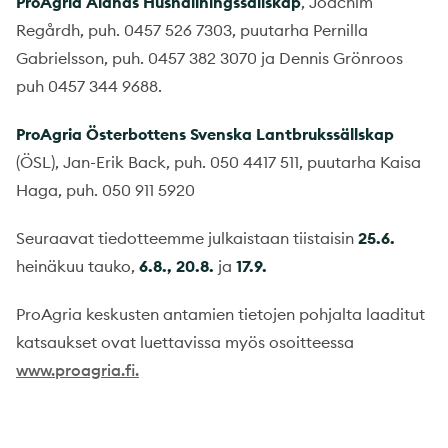
ProAgria Ålands Hushållningssällskap
, Joachim
Regårdh, puh. 0457 526 7303, puutarha Pernilla
Gabrielsson, puh. 0457 382 3070 ja Dennis Grönroos
puh 0457 344 9688.
ProAgria Österbottens Svenska Lantbrukssällskap
(ÖSL), Jan-Erik Back, puh. 050 4417 511, puutarha Kaisa
Haga, puh. 050 911 5920
Seuraavat tiedotteemme julkaistaan tiistaisin
25.6.
heinäkuu tauko,
6.8., 20.8.
ja
17.9.
ProAgria keskusten antamien tietojen pohjalta laaditut
katsaukset ovat luettavissa myös osoitteessa
www.proagria.fi.