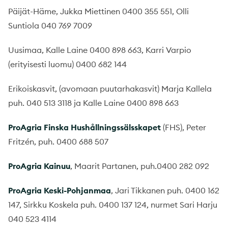
Päijät-Häme, Jukka Miettinen 0400 355 551, Olli
Suntiola 040 769 7009
Uusimaa, Kalle Laine 0400 898 663, Karri Varpio
(erityisesti luomu) 0400 682 144
Erikoiskasvit, (avomaan puutarhakasvit) Marja Kallela
puh. 040 513 3118 ja Kalle Laine 0400 898 663
ProAgria Finska Hushållningssälsskapet
(FHS), Peter
Fritzén, puh. 0400 688 507
ProAgria Kainuu
, Maarit Partanen, puh.0400 282 092
ProAgria Keski-Pohjanmaa
, Jari Tikkanen puh. 0400 162
147, Sirkku Koskela puh. 0400 137 124, nurmet Sari Harju
040 523 4114