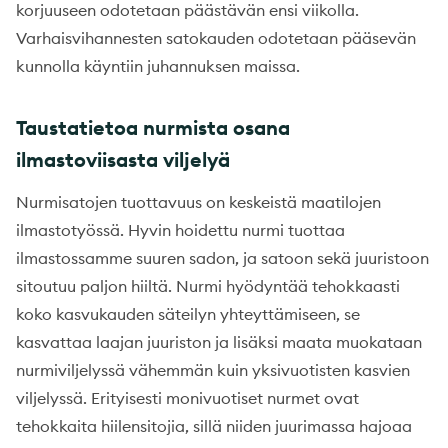
korjuuseen odotetaan päästävän ensi viikolla.
Varhaisvihannesten satokauden odotetaan pääsevän
kunnolla käyntiin juhannuksen maissa.
Taustatietoa nurmista osana
ilmastoviisasta viljelyä
Nurmisatojen tuottavuus on keskeistä maatilojen
ilmastotyössä. Hyvin hoidettu nurmi tuottaa
ilmastossamme suuren sadon, ja satoon sekä juuristoon
sitoutuu paljon hiiltä. Nurmi hyödyntää tehokkaasti
koko kasvukauden säteilyn yhteyttämiseen, se
kasvattaa laajan juuriston ja lisäksi maata muokataan
nurmiviljelyssä vähemmän kuin yksivuotisten kasvien
viljelyssä. Erityisesti monivuotiset nurmet ovat
tehokkaita hiilensitojia, sillä niiden juurimassa hajoaa