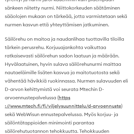
sänkeen niitetty nurmi. Niittokorkeuden säätäminen
sääolojen mukaan on tärkeää, jotta varmistetaan sekä
nurmen kasvun että yhteyttämisen jatkuminen.
Säilörehu on maitoa ja naudanlihaa tuottavilla tiloilla
tärkein perusrehu. Korjuuajankohta vaikuttaa
ratkaisevasti säilörehun sadon laatuun ja määrään.
Hyvälaatuinen, hyvin sulava säilörehunurmi maittaa
nautaeläimille lisäten kasvua ja maitotuotosta sekä
vähentää hävikkiä ruokinnassa. Nurmen sulavuuden eli
D-arvon kehittymistä voi seurata Mtechin D-
arvoennustepalvelussa (
https
://www.mtech.fi/fi/viljelysuunnittelu/d-arvoennuste
)
sekä WebWisun ennustepalvelussa. Myös korjuu- ja
säilöntätappioiden minimointi parantaa
säilörehutuotannon tehokkuutta. Tehokkuuden