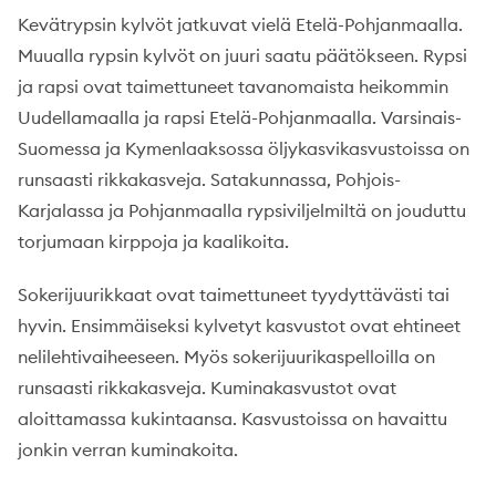
Kevätrypsin kylvöt jatkuvat vielä Etelä-Pohjanmaalla.
Muualla rypsin kylvöt on juuri saatu päätökseen. Rypsi
ja rapsi ovat taimettuneet tavanomaista heikommin
Uudellamaalla ja rapsi Etelä-Pohjanmaalla. Varsinais-
Suomessa ja Kymenlaaksossa öljykasvikasvustoissa on
runsaasti rikkakasveja. Satakunnassa, Pohjois-
Karjalassa ja Pohjanmaalla rypsiviljelmiltä on jouduttu
torjumaan kirppoja ja kaalikoita.
Sokerijuurikkaat ovat taimettuneet tyydyttävästi tai
hyvin. Ensimmäiseksi kylvetyt kasvustot ovat ehtineet
nelilehtivaiheeseen. Myös sokerijuurikaspelloilla on
runsaasti rikkakasveja. Kuminakasvustot ovat
aloittamassa kukintaansa. Kasvustoissa on havaittu
jonkin verran kuminakoita.