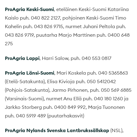
ProAgria Keski-Suomi
, eteläinen Keski-Suomi Katariina
Kaislo puh. 040 822 2127, pohjoinen Keski-Suomi Timo
Kahelin puh. 043 826 9715, nurmet Juhani Peltola puh.
043 826 9719, puutarha Marjo Marttinen puh. 0400 648
275
ProAgria Lappi
, Harri Salow, puh. 040 553 0817
ProAgria Länsi-Suomi
, Mari Koskela puh. 040 5365863
(Etelä-Satakunta), Elisa Kivioja puh. 050 5412042
(Pohjois-Satakunta), Jarmo Pirhonen, puh. 050 569 6885
(Varsinais-Suomi), nurmet Anu Ellä puh. 040 180 1260 ja
Jarkko Storberg puh. 0400 849 992, Marja Tuononen
puh. 040 5919 489 (puutarhakasvit)
ProAgria Nylands Svenska Lantbrukssällskap
(NSL),