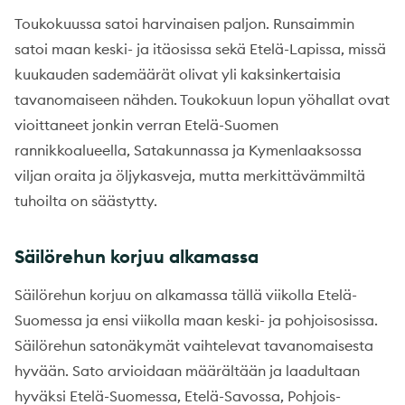
Toukokuussa satoi harvinaisen paljon. Runsaimmin
satoi maan keski- ja itäosissa sekä Etelä-Lapissa, missä
kuukauden sademäärät olivat yli kaksinkertaisia
tavanomaiseen nähden. Toukokuun lopun yöhallat ovat
vioittaneet jonkin verran Etelä-Suomen
rannikkoalueella, Satakunnassa ja Kymenlaaksossa
viljan oraita ja öljykasveja, mutta merkittävämmiltä
tuhoilta on säästytty.
Säilörehun korjuu alkamassa
Säilörehun korjuu on alkamassa tällä viikolla Etelä-
Suomessa ja ensi viikolla maan keski- ja pohjoisosissa.
Säilörehun satonäkymät vaihtelevat tavanomaisesta
hyvään. Sato arvioidaan määrältään ja laadultaan
hyväksi Etelä-Suomessa, Etelä-Savossa, Pohjois-