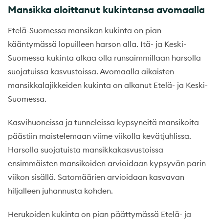
Mansikka aloittanut kukintansa avomaalla
Etelä-Suomessa mansikan kukinta on pian
kääntymässä lopuilleen harson alla. Itä- ja Keski-
Suomessa kukinta alkaa olla runsaimmillaan harsolla
suojatuissa kasvustoissa. Avomaalla aikaisten
mansikkalajikkeiden kukinta on alkanut Etelä- ja Keski-
Suomessa.
Kasvihuoneissa ja tunneleissa kypsyneitä mansikoita
päästiin maistelemaan viime viikolla kevätjuhlissa.
Harsolla suojatuista mansikkakasvustoissa
ensimmäisten mansikoiden arvioidaan kypsyvän parin
viikon sisällä. Satomäärien arvioidaan kasvavan
hiljalleen juhannusta kohden.
Herukoiden kukinta on pian päättymässä Etelä- ja