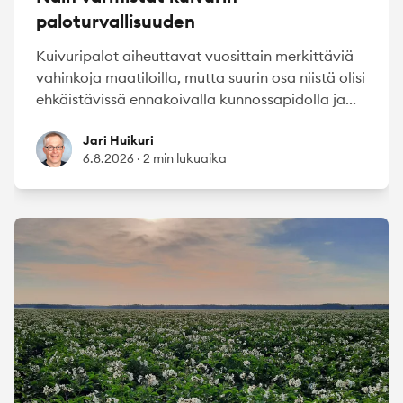
paloturvallisuuden
Kuivuripalot aiheuttavat vuosittain merkittäviä
vahinkoja maatiloilla, mutta suurin osa niistä olisi
ehkäistävissä ennakoivalla kunnossapidolla ja...
Jari Huikuri
Jari Huikuri
6.8.2026
·
2 min lukuaika