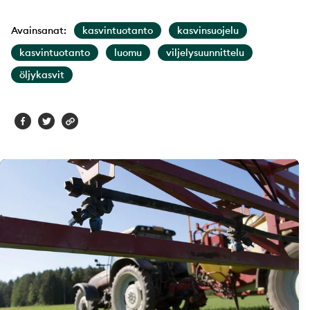
Avainsanat:
kasvintuotanto
kasvinsuojelu
kasvintuotanto
luomu
viljelysuunnittelu
öljykasvit