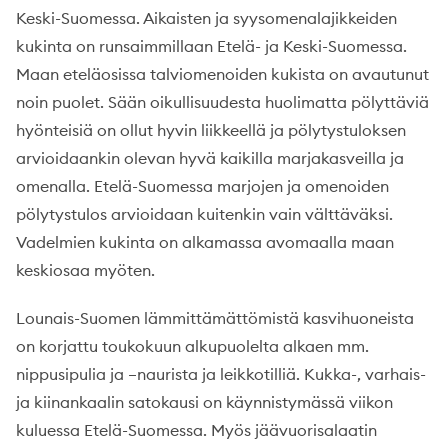
Keski-Suomessa. Aikaisten ja syysomenalajikkeiden
kukinta on runsaimmillaan Etelä- ja Keski-Suomessa.
Maan eteläosissa talviomenoiden kukista on avautunut
noin puolet. Sään oikullisuudesta huolimatta pölyttäviä
hyönteisiä on ollut hyvin liikkeellä ja pölytystuloksen
arvioidaankin olevan hyvä kaikilla marjakasveilla ja
omenalla. Etelä-Suomessa marjojen ja omenoiden
pölytystulos arvioidaan kuitenkin vain välttäväksi.
Vadelmien kukinta on alkamassa avomaalla maan
keskiosaa myöten.
Lounais-Suomen lämmittämättömistä kasvihuoneista
on korjattu toukokuun alkupuolelta alkaen mm.
nippusipulia ja –naurista ja leikkotilliä. Kukka-, varhais-
ja kiinankaalin satokausi on käynnistymässä viikon
kuluessa Etelä-Suomessa. Myös jäävuorisalaatin