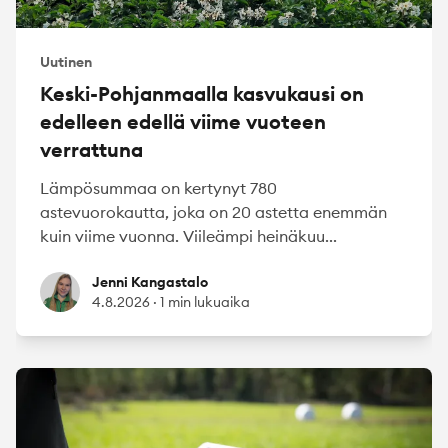
Uutinen
Keski-Pohjanmaalla kasvukausi on
edelleen edellä viime vuoteen
verrattuna
Lämpösummaa on kertynyt 780
astevuorokautta, joka on 20 astetta enemmän
kuin viime vuonna. Viileämpi heinäkuu...
Jenni Kangastalo
Jenni Kangastalo
4.8.2026
·
1 min lukuaika