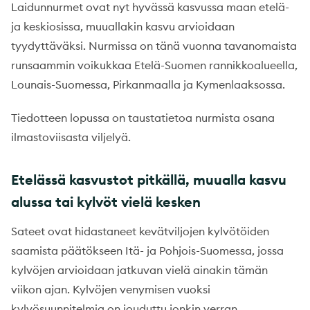
Laidunnurmet ovat nyt hyvässä kasvussa maan etelä-
ja keskiosissa, muuallakin kasvu arvioidaan
tyydyttäväksi. Nurmissa on tänä vuonna tavanomaista
runsaammin voikukkaa Etelä-Suomen rannikkoalueella,
Lounais-Suomessa, Pirkanmaalla ja Kymenlaaksossa.
Tiedotteen lopussa on taustatietoa nurmista osana
ilmastoviisasta viljelyä.
Etelässä kasvustot pitkällä, muualla kasvu
alussa tai kylvöt vielä kesken
Sateet ovat hidastaneet kevätviljojen kylvötöiden
saamista päätökseen Itä- ja Pohjois-Suomessa, jossa
kylvöjen arvioidaan jatkuvan vielä ainakin tämän
viikon ajan. Kylvöjen venymisen vuoksi
kylvösuunnitelmia on jouduttu jonkin verran