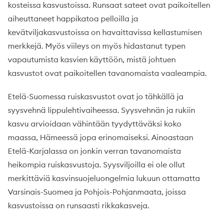
kosteissa kasvustoissa. Runsaat sateet ovat paikoitellen
aiheuttaneet happikatoa pelloilla ja
kevätviljakasvustoissa on havaittavissa kellastumisen
merkkejä. Myös viileys on myös hidastanut typen
vapautumista kasvien käyttöön, mistä johtuen
kasvustot ovat paikoitellen tavanomaista vaaleampia.
Etelä-Suomessa ruiskasvustot ovat jo tähkällä ja
syysvehnä lippulehtivaiheessa. Syysvehnän ja rukiin
kasvu arvioidaan vähintään tyydyttäväksi koko
maassa, Hämeessä jopa erinomaiseksi. Ainoastaan
Etelä-Karjalassa on jonkin verran tavanomaista
heikompia ruiskasvustoja. Syysviljoilla ei ole ollut
merkittäviä kasvinsuojeluongelmia lukuun ottamatta
Varsinais-Suomea ja Pohjois-Pohjanmaata, joissa
kasvustoissa on runsaasti rikkakasveja.