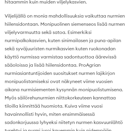
hitaammin kuin muiden viljelykasvien.
Viljelijällä on monia mahdollisuuksia vaikuttaa nurmien
hiilensidontaan. Monipuolinen siemenseos lisää nurmen
viljelyvarmuutta sekä satoa. Esimerkiksi
nurmipalkokasvien, kuten sinimailasen ja puna-apilan
sekä syväjuuristen nurmikasvien kuten ruokonadan
käyttö nurmissa varmistaa sadontuottoa äärevissä
sääoloissa ja lisää hiilensidontaa. ProAgrian
nurmiasiantuntijoiden suositukset nurmen lajikirjon
monipuolistamiseksi ovat näkyneet viime vuosien
aikana nurmisiementen kysynnän monipuolistumisena.
Myös säilörehunurmien niittokorkeuteen kannattaa
tiloilla kiinnittää huomiota. Kuiva viime vuosi
havainnollisti hyvin, miten ensimmäisessä
sadonkorjuussa lyhyeksi niitetyn nurmen kasvuunlähtö
tyrehtyi ja nurmi juroi kauemmin kuin pidempään